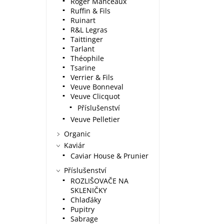
Roger Manceaux
Ruffin & Fils
Ruinart
R&L Legras
Taittinger
Tarlant
Théophile
Tsarine
Verrier & Fils
Veuve Bonneval
Veuve Clicquot
Příslušenství
Veuve Pelletier
Organic
Kaviár
Caviar House & Prunier
Příslušenství
ROZLIŠOVAČE NA
SKLENIČKY
Chlaďáky
Pupitry
Sabrage