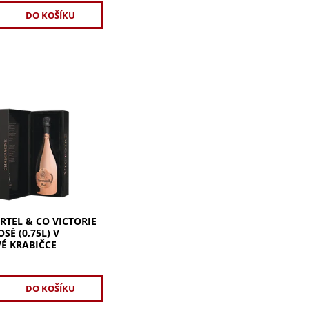
tel Victoire Rose Gold
 limitované růžové
ne v dárkové
e. Růžové champagne
 Rose Gold v
né edici...
RTEL & CO VICTORIE
SÉ (0,75L) V
É KRABIČCE
č