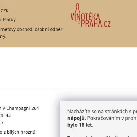
-
 CZK
a Platby
ernetový obchod, osobní odběr
ný.
jich v Champagni 264
Nacházíte se na stránkách s 
gni 43
nápojů
. Pokračováním v prohl
17
bylo 18 let
.
 z bílých hroznů