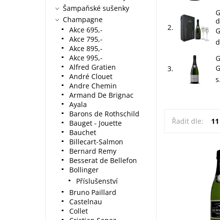
Šampaňské sušenky
G
Champagne
d
2.
Akce 695,-
G
Akce 795,-
d
Akce 895,-
Akce 995,-
G
Alfred Gratien
G
3.
André Clouet
s
Andre Chemin
Armand De Brignac
Ayala
Barons de Rothschild
Řadit dle:
11
Bauget - Jouette
Bauchet
Billecart-Salmon
Bernard Remy
Besserat de Bellefon
G.H. Martel & 
Bollinger
Cru (0,75l) - 
Příslušenství
s tóny meruněk
Krémová, živá 
Bruno Paillard
dlouhotrvající 
Castelnau
pro...
Collet