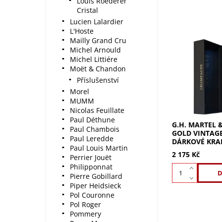
Louis Roederer
Cristal
Lucien Lalardier
L'Hoste
Mailly Grand Cru
Michel Arnould
G.H. Martel Vic
Michel Littiére
Vintage 2017 –
Moët & Chandon
champagne v li
Příslušenství
lahvi a dárkové
krabičce. Ročn
Morel
champagne Vict
MUMM
Nicolas Feuillate
Paul Déthune
G.H. MARTEL 
Paul Chambois
GOLD VINTAGE 
Paul Leredde
DÁRKOVÉ KRA
Paul Louis Martin
2 175 Kč
Perrier Jouët
Philipponnat
Pierre Gobillard
Piper Heidsieck
Pol Couronne
Pol Roger
Pommery