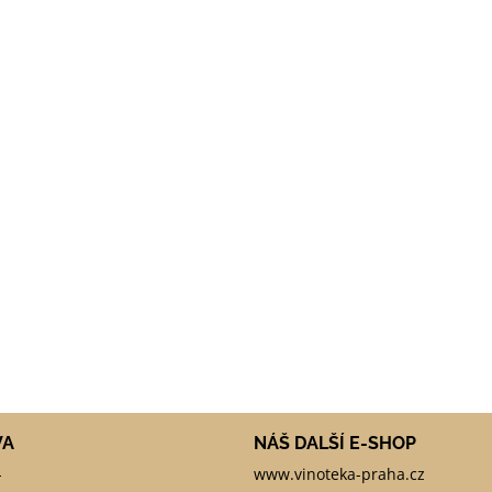
VA
NÁŠ DALŠÍ E-SHOP
-
www.vinoteka-praha.cz