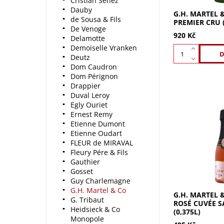
Cristian Senez
Dauby
G.H. MARTEL 
de Sousa & Fils
PREMIER CRU (
De Venoge
920 Kč
Delamotte
Demoiselle Vranken
Deutz
Dom Caudron
Dom Pérignon
Drappier
Duval Leroy
Egly Ouriet
Ernest Remy
Etienne Dumont
G.H. Martel & 
Etienne Oudart
Cuvée Saint Val
FLEUR de MIRAVAL
Jahodově růžov
vůněmi růží, p
Fleury Pére & Fils
černého rybízu
Gauthier
krémová chuť s 
Gosset
Guy Charlemagne
G.H. Martel & Co
G.H. MARTEL 
G. Tribaut
ROSÉ CUVÉE S
Heidsieck & Co
(0,375L)
Monopole