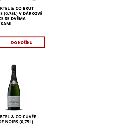
ARTEL & CO BRUT
E (0,75L) V DÁRKOVÉ
CE SE DVĚMA
ČKAMI
č
rtel & Co Cuvée Blanc
 (0,75l) v barvě zlata s
i odlesky. Vůně po
h a černém rybízu s
m, hedvábným
...
ARTEL & CO CUVÉE
E NOIRS (0,75L)