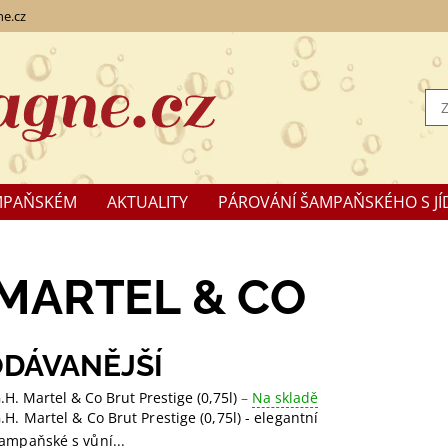
e.cz
MPAŇSKÉM
AKTUALITY
PÁROVÁNÍ ŠAMPAŇSKÉHO S JÍ
KLAMACE
 MARTEL & CO
DÁVANĚJŠÍ
.H. Martel & Co Brut Prestige (0,75l)
–
Na skladě
.H. Martel & Co Brut Prestige (0,75l) - elegantní
ampaňské s vůní...