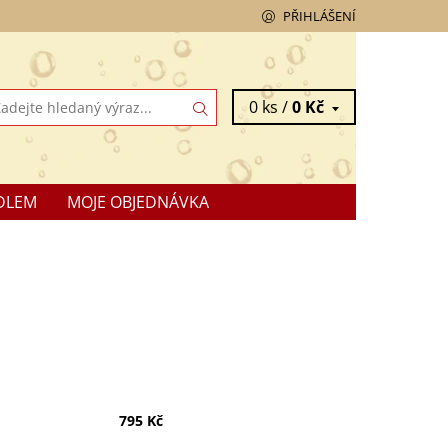
PŘIHLÁŠENÍ
0 ks /
0 Kč
DLEM
MOJE OBJEDNÁVKA
795 Kč