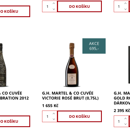
AKCE
695,-
vée Célébration
G.H. Martel Cuvée Victoire
G.H. Mar
 – ročníkové
Rosé Brut 0,75 l – ovocné
0,75 l –
 velké
růžové champagne tradičního
champag
kové champagne
remešského domu. Růžová
krabičc
ion 2012 od
verze vlajkové cuvée
Victoire
tradičního domu...
limitova
& CO CUVÉE
G.H. MARTEL & CO CUVÉE
G.H. MA
EBRATION 2012
VICTORIE ROSÉ BRUT (0,75L)
GOLD RO
DÁRKOV
1 655 Kč
2 395 K