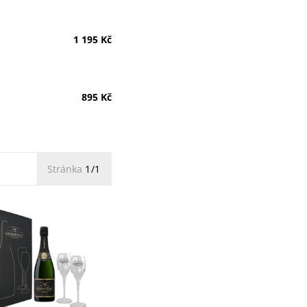
1 195 Kč
895 Kč
Stránka
1/1
tel & Co Brut Prestige
v luxusním dárkovém
e dvěma skleničkami -
ní šampaňské s vůní
a manga. Silná,...