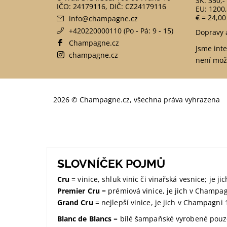
SK: 350,-
EU: 1200,
€ = 24,00
info
@
champagne.cz
+420220000110 (Po - Pá: 9 - 15)
Dopravy 
Champagne.cz
Jsme int
champagne.cz
není mož
2026 © Champagne.cz, všechna práva vyhrazena
SLOVNÍČEK POJMŮ
Cru
= vinice, shluk vinic či vinařská vesnice; je 
Premier Cru
= prémiová vinice, je jich v Champa
Grand Cru
= nejlepší vinice, je jich v Champagni 
Blanc de Blancs
= bílé šampaňské vyrobené pouze