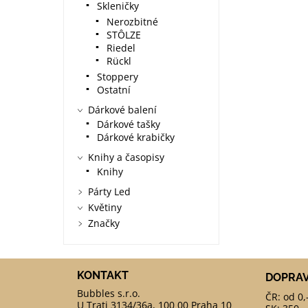
Skleničky
Nerozbitné
STÔLZE
Riedel
Rückl
Stoppery
Ostatní
Dárkové balení
Dárkové tašky
Dárkové krabičky
Knihy a časopisy
Knihy
Párty Led
Květiny
Značky
KONTAKT
DOPRA
ČR: od 0,