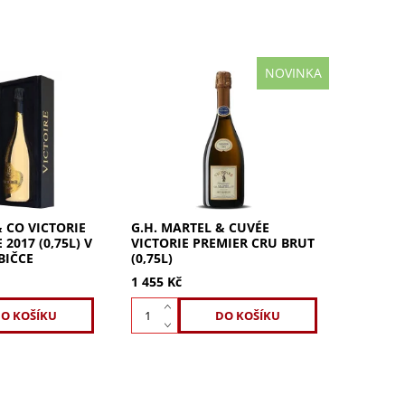
NOVINKA
toire Gold
G.H. Martel Cuvée Victoire
 ročníkové
Premier Cru Brut 0,75 l –
mitované zlaté
vlajková cuvée z
klasifikovaných terroirů. Cuvée
íkové
Victoire je vlajkové
oire Gold...
champagne...
& CO VICTORIE
G.H. MARTEL & CUVÉE
2017 (0,75L) V
VICTORIE PREMIER CRU BRUT
BIČCE
(0,75L)
1 455 Kč