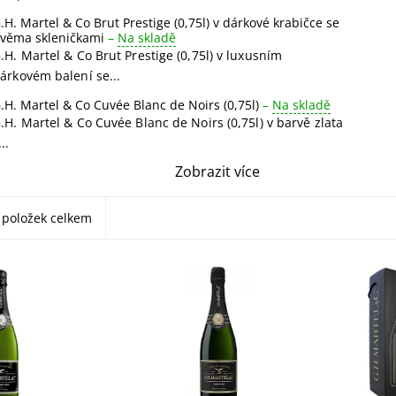
.H. Martel & Co Brut Prestige (0,75l) v dárkové krabičce se
věma skleničkami
–
Na skladě
.H. Martel & Co Brut Prestige (0,75l) v luxusním
árkovém balení se...
.H. Martel & Co Cuvée Blanc de Noirs (0,75l)
–
Na skladě
.H. Martel & Co Cuvée Blanc de Noirs (0,75l) v barvě zlata
...
Zobrazit více
položek celkem
Co Brut Premier
G.H. Martel & Co Brut Prestige
G.H. Mar
jemné šampaňské
(0,75l) - elegantní šampaňské
(0,75l) 
 a nugátu.
s vůní citrusů a manga. Silná,
balení s
chuť s
ovocná chuť se svěžím
elegant
svěžestí. Ideální
medovým závěrem. Ideální
citrusů 
pro...