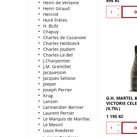
495 Kč
Henri de Verlaine
Henri Giraud
Henriot
Huré Fréres
H. BLIN
Chapuy
Charles de Cazanove
Charles Heidsieck
Charles Joubert
Charles-Le-Bel
G.H. Martel Cu
J.Charpentier
Millésime 2012
champagne pro
J.M. Gremillet
oslavy. Roční
Jacquesson
Cuvée Célébrat
Jacques Selosse
tradičního...
Jeeper
Joseph Perrier
Krug
G.H. MARTEL 
Lanson
VICTORIE CEL
Larmandier-Bernier
(0,75L)
Laurent Perrier
1 195 Kč
Le Marquis de Marillac
Le Mesnil
Louis Roederer