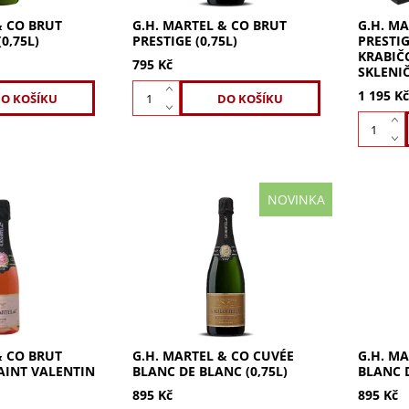
& CO BRUT
G.H. MARTEL & CO BRUT
G.H. M
0,75L)
PRESTIGE (0,75L)
PRESTIG
KRABIČ
795 Kč
SKLENI
1 195 K
NOVINKA
Co Brut Rosé
G.H. Martel Cuvée Blanc de
G.H. Ma
entin 0,375l.
Blanc z 100% Chardonnay.
de Noirs
é cuvée s
Intenzivní vůně bílých
měděným
ivoněk a
peckovin a citrusů, šťavnatá
malinác
. Bohatá,
chuť s vanilkou a citronem.
ovocitý
tóny...
Vychutnejte...
závěrem.
& CO BRUT
G.H. MARTEL & CO CUVÉE
G.H. M
AINT VALENTIN
BLANC DE BLANC (0,75L)
BLANC D
895 Kč
895 Kč