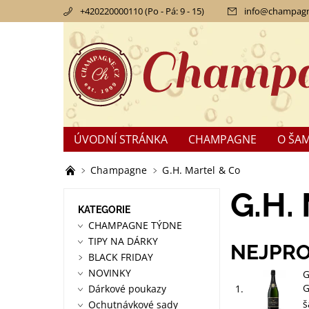
+420220000110 (Po - Pá: 9 - 15)
info
@
champagn
ÚVODNÍ STRÁNKA
CHAMPAGNE
O ŠA
KONTAKTY
OBCHODNÍ PODMÍNKY
RE
Champagne
G.H. Martel & Co
G.H.
KATEGORIE
CHAMPAGNE TÝDNE
TIPY NA DÁRKY
NEJPRO
BLACK FRIDAY
NOVINKY
G
G
Dárkové poukazy
1.
š
Ochutnávkové sady