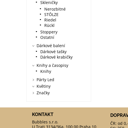
Skleničky
Nerozbitné
STÔLZE
Riedel
Rückl
Stoppery
Ostatní
Dárkové balení
Dárkové tašky
Dárkové krabičky
Knihy a časopisy
Knihy
Párty Led
Květiny
Značky
KONTAKT
DOPRA
ČR: od 0,