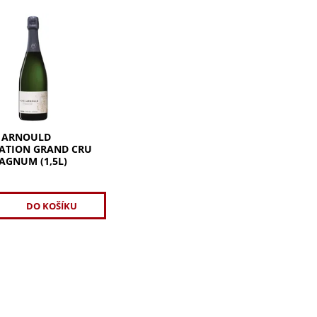
ké Michel Arnould
tion Grand Cru brut.
barva, vůně lesních
ískových oříšků, kiwi a
ná, osvěžující chuť
 ARNOULD
ATION GRAND CRU
AGNUM (1,5L)
č