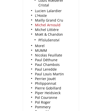
Louis Roederer
Cristal
Lucien Lalardier
L'Hoste
Mailly Grand Cru
Michel Arnould
Michel Littiére
Moët & Chandon
Příslušenství
Morel
MUMM
Nicolas Feuillate
Paul Déthune
Paul Chambois
Paul Leredde
Paul Louis Martin
Perrier Jouët
Philipponnat
Pierre Gobillard
Piper Heidsieck
Pol Couronne
Pol Roger
Pommery