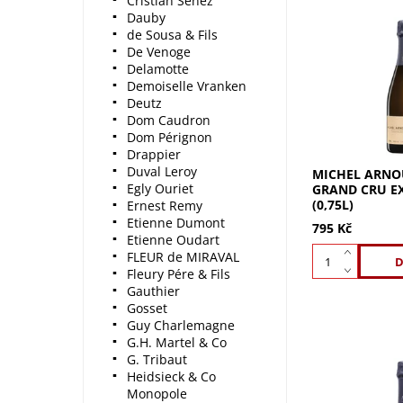
Cristian Senez
Dauby
de Sousa & Fils
MICHEL ARNOU
De Venoge
Grand Cru extr
Delamotte
Pinot Noir.
Demoiselle Vranken
Deutz
Dom Caudron
Dom Pérignon
Drappier
Duval Leroy
MICHEL ARNO
Egly Ouriet
GRAND CRU E
(0,75L)
Ernest Remy
Etienne Dumont
795 Kč
Etienne Oudart
FLEUR de MIRAVAL
Fleury Pére & Fils
Gauthier
Gosset
Guy Charlemagne
G.H. Martel & Co
G. Tribaut
Heidsieck & Co
MICHEL ARNO
Monopole