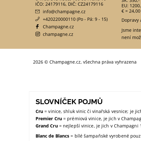
SK: 350,-
EU: 1200,
€ = 24,00
info
@
champagne.cz
+420220000110 (Po - Pá: 9 - 15)
Dopravy 
Champagne.cz
Jsme int
champagne.cz
není mož
2026 © Champagne.cz, všechna práva vyhrazena
SLOVNÍČEK POJMŮ
Cru
= vinice, shluk vinic či vinařská vesnice; je 
Premier Cru
= prémiová vinice, je jich v Champa
Grand Cru
= nejlepší vinice, je jich v Champagni 
Blanc de Blancs
= bílé šampaňské vyrobené pouze