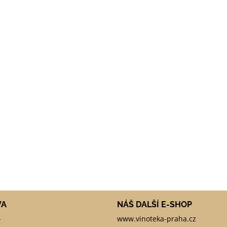
VA
NÁŠ DALŠÍ E-SHOP
-
www.vinoteka-praha.cz