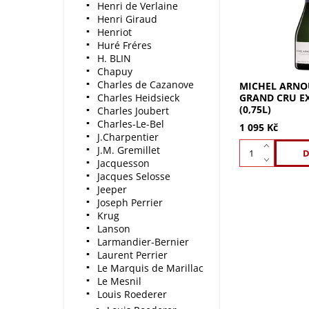
Champagne Acu
Henri de Verlaine
extra brut: ko
Henri Giraud
šampaňské z Gr
Henriot
Mix Pinot a Ch
Huré Fréres
dokonalou rovno
H. BLIN
Chapuy
Charles de Cazanove
MICHEL ARNO
GRAND CRU E
Charles Heidsieck
(0,75L)
Charles Joubert
Charles-Le-Bel
1 095 Kč
J.Charpentier
J.M. Gremillet
Jacquesson
Jacques Selosse
Jeeper
Joseph Perrier
Krug
Lanson
Larmandier-Bernier
Laurent Perrier
Le Marquis de Marillac
Le Mesnil
Louis Roederer