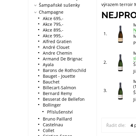
výrazem terroir
Šampaňské sušenky
Champagne
NEJPRO
Akce 695,-
Akce 795,-
M
Akce 895,-
N
1.
Akce 995,-
M
Alfred Gratien
P
André Clouet
Andre Chemin
M
s
Armand De Brignac
2.
Š
Ayala
Barons de Rothschild
J
Bauget - Jouette
M
Bauchet
(
Billecart-Salmon
3.
Š
Bernard Remy
Besserat de Bellefon
J
Bollinger
Příslušenství
Bruno Paillard
Castelnau
Řadit dle:
4
p
Collet