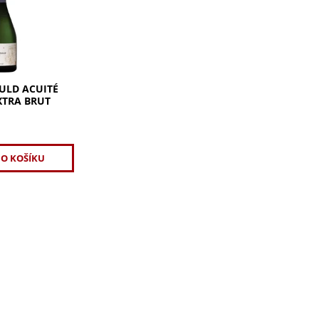
ité Grand Cru
mplexní
and Cru vinic.
ardonnay pro
váhu, tělo,...
ULD ACUITÉ
XTRA BRUT