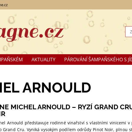
e.cz
MPAŇSKÉM
AKTUALITY
PÁROVÁNÍ ŠAMPAŇSKÉHO S JÍ
KLAMACE
HEL ARNOULD
E MICHEL ARNOULD – RYZÍ GRAND CRU
IR
 Arnould představuje rodinné vinařství s vlastními vinicemi v p
ko Grand Cru. Vyniká vysokým podílem odrůdy Pinot Noir, plnou s