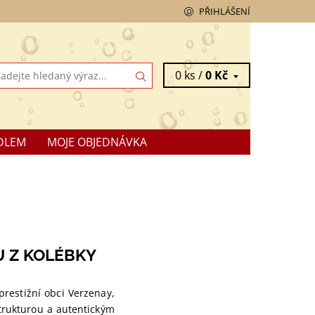
PŘIHLÁŠENÍ
0 ks /
0 Kč
DLEM
MOJE OBJEDNÁVKA
 Z KOLÉBKY
restižní obci Verzenay,
trukturou a autentickým