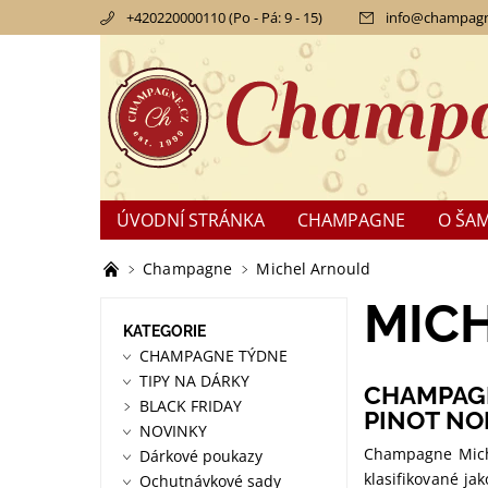
+420220000110 (Po - Pá: 9 - 15)
info
@
champagn
ÚVODNÍ STRÁNKA
CHAMPAGNE
O ŠA
KONTAKTY
OBCHODNÍ PODMÍNKY
RE
Champagne
Michel Arnould
MIC
KATEGORIE
CHAMPAGNE TÝDNE
TIPY NA DÁRKY
CHAMPAGN
BLACK FRIDAY
PINOT NO
NOVINKY
Champagne Michel
Dárkové poukazy
klasifikované ja
Ochutnávkové sady