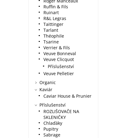
Roger Manceaux
Ruffin & Fils
Ruinart
R&L Legras
Taittinger
Tarlant
Théophile
Tsarine
Verrier & Fils
Veuve Bonneval
Veuve Clicquot
Příslušenství
Veuve Pelletier
Organic
Kaviár
Caviar House & Prunier
Příslušenství
ROZLIŠOVAČE NA
SKLENIČKY
Chlaďáky
Pupitry
Sabrage