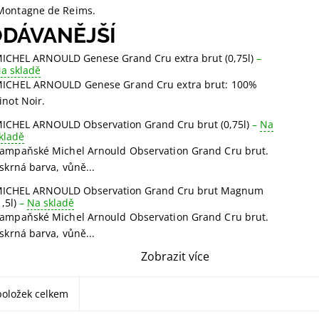
 Montagne de Reims.
DÁVANĚJŠÍ
ICHEL ARNOULD Genese Grand Cru extra brut (0,75l)
–
a skladě
ICHEL ARNOULD Genese Grand Cru extra brut: 100%
inot Noir.
ICHEL ARNOULD Observation Grand Cru brut (0,75l)
–
Na
kladě
ampaňské Michel Arnould Observation Grand Cru brut.
iskrná barva, vůně...
ICHEL ARNOULD Observation Grand Cru brut Magnum
1,5l)
–
Na skladě
ampaňské Michel Arnould Observation Grand Cru brut.
iskrná barva, vůně...
Zobrazit více
oložek celkem