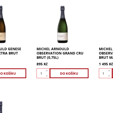
LD Genese
Šampaňské Michel Arnould
Šampaňs
a brut: 100%
Observation Grand Cru brut.
Observa
Jiskrná barva, vůně lesních
Jiskrná 
jahod, lískových oříšků, kiwi a
jahod, l
medu. Plná, osvěžující chuť
medu. Pl
s...
s...
ULD GENESE
MICHEL ARNOULD
MICHEL
XTRA BRUT
OBSERVATION GRAND CRU
OBSERV
BRUT (0,75L)
BRUT M
895 Kč
1 495 K
ULD