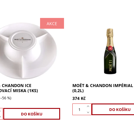
AKCE
Chandon ICE servírovací
Moët & Chandon Impérial Brut 
ro dokonalé osvěžení. Ideální
ikonické šampaňské pro každo
, okurku či ananas. Originální
oslavu. Poprvé vytvořené v roc
 k Ice Imperial. Objednejte
nabízí jasnou ovocnost, svůdn
a...
 CHANDON ICE
MOËT & CHANDON IMPÉRIAL
OVACÍ MISKA (1KS)
(0,2L)
(–56 %)
374 Kč