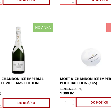
NOVINKA
Chandon Ice Impérial by
Moët & Chandon ICE Impérial 
l Williams 0,75 l – champagne,
Balloon: Stylový bílý bazénový
ní pravidla léta. Letní limitka
ve stylu plážového volejbalu. I
nického Ice Impérial...
doplněk pro milovníky Moët &
Chandon...
 CHANDON ICE IMPÉRIAL
MOËT & CHANDON ICE IMPÉR
LL WILLIAMS EDITION
POOL BALLOON (1KS)
1 590 Kč
(–18 %)
1 300 Kč
č