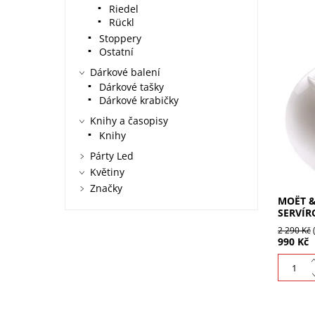
Riedel
Rückl
Stoppery
Ostatní
Dárkové balení
Moët & 
Dárkové tašky
miska p
Dárkové krabičky
na mátu
doplněk
Knihy a časopisy
nyní...
Knihy
Párty Led
Květiny
Značky
MOËT &
SERVÍR
2 290 Kč
990 Kč