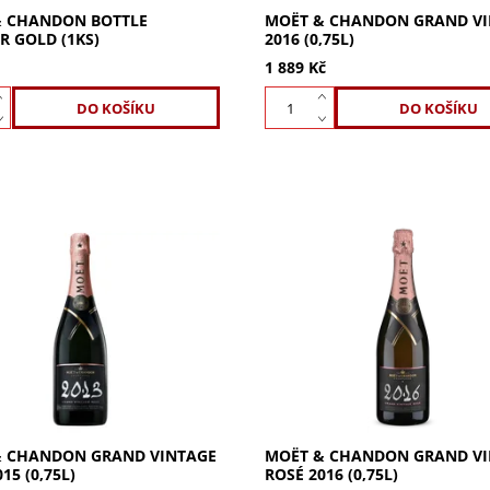
& CHANDON BOTTLE
MOËT & CHANDON GRAND V
R GOLD (1KS)
2016 (0,75L)
1 889 Kč
Chandon Grand Vintage Rosé
Klid po bouři – Moët & Chand
ýjimečné šampaňské z roku s
Grand Vintage Rosé 2016 je již
ickým teplem a mimořádnou
růžovým ročníkem od založen
 Užijte si plné tělo a
v roce 1743. Moët & Chandon
u...
Grand...
& CHANDON GRAND VINTAGE
MOËT & CHANDON GRAND V
15 (0,75L)
ROSÉ 2016 (0,75L)