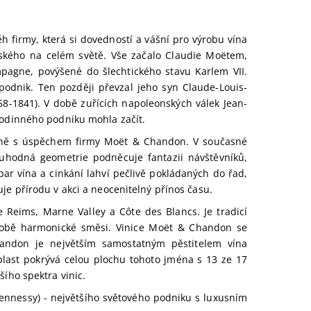
h firmy, která si dovedností a vášní pro výrobu vína
ského na celém světě. Vše začalo Claudie Moëtem,
pagne, povýšené do šlechtického stavu Karlem VII.
podnik. Ten později převzal jeho syn Claude-Louis-
58-1841). V době zuřících napoleonských válek Jean-
rodinného podniku mohla začít.
ěžně s úspěchem firmy Moët & Chandon. V současné
hodná geometrie podněcuje fantazii návštěvníků,
par vína a cinkání lahví pečlivě pokládaných do řad,
je přírodu v akci a neocenitelný přínos času.
 Reims, Marne Valley a Côte des Blancs. Je tradicí
výrobě harmonické směsi. Vinice Moët & Chandon se
andon je největším samostatným pěstitelem vína
blast pokrývá celou plochu tohoto jména s 13 ze 17
ího spektra vinic.
nnessy) - největšího světového podniku s luxusním