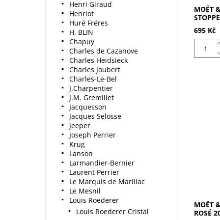
Henri Giraud
MOËT 
Henriot
STOPPE
Huré Fréres
695 Kč
H. BLIN
Chapuy
Charles de Cazanove
Charles Heidsieck
Charles Joubert
Charles-Le-Bel
J.Charpentier
J.M. Gremillet
Jacquesson
Jacques Selosse
Moët & 
Jeeper
2015: v
Joseph Perrier
dramat
Krug
sklizní.
výrazno
Lanson
Larmandier-Bernier
Laurent Perrier
Le Marquis de Marillac
Le Mesnil
Louis Roederer
MOËT 
Louis Roederer Cristal
ROSÉ 20