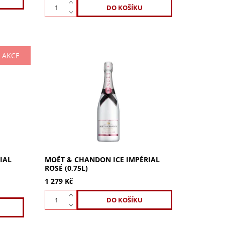
AKCE
Pool
Moët Ice Impérial Rosé: první růžové
 balón
šampaňské na led. Bohatá ovocnost
deální
pro letní dny. Objevte svěžest léta.
Kupte nyní.
IAL
MOËT & CHANDON ICE IMPÉRIAL
ROSÉ (0,75L)
1 279 Kč