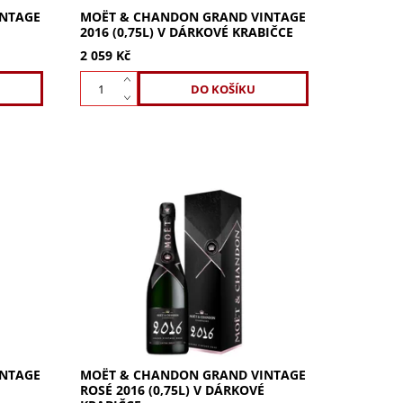
INTAGE
MOËT & CHANDON GRAND VINTAGE
2016 (0,75L) V DÁRKOVÉ KRABIČCE
2 059 Kč
on
Klid po bouři – Moët & Chandon
 46.
Grand Vintage Rosé 2016 je již 46.
í domu
růžovým ročníkem od založení domu
v roce 1743. V dárkovém balení v...
INTAGE
MOËT & CHANDON GRAND VINTAGE
ROSÉ 2016 (0,75L) V DÁRKOVÉ