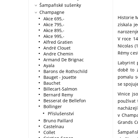
Šampaňské sušenky
Champagne
Historie 
Akce 695,-
Akce 795,-
získala 
Akce 895,-
narozeným
Akce 995,-
V roce 14
Alfred Gratien
Nicolas (
André Clouet
Rémy cest
Andre Chemin
Armand De Brignac
Labyrint
Ayala
době to 
Barons de Rothschild
pomalu se
Bauget - Jouette
Bauchet
se spojuj
Billecart-Salmon
Vinice js
Bernard Remy
Besserat de Bellefon
používat 
Bollinger
nacházej
Příslušenství
v Champag
Bruno Paillard
Grands Cr
Castelnau
Šampaňsk
Collet