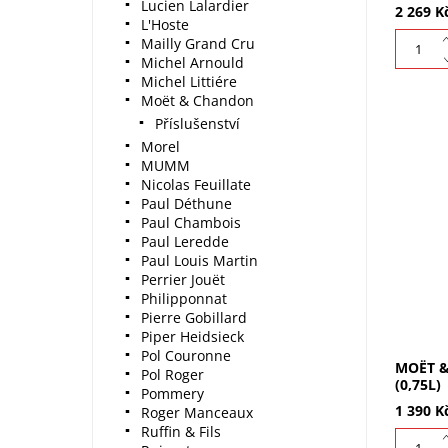
Lucien Lalardier
2 269 K
L'Hoste
Mailly Grand Cru
Michel Arnould
Michel Littiére
Moët & Chandon
Příslušenství
Morel
MUMM
Nicolas Feuillate
Moët & 
Paul Déthune
je prvn
Paul Chambois
ledem. 
Paul Leredde
sladkos
Paul Louis Martin
pro léto.
Perrier Jouët
Philipponnat
Pierre Gobillard
Piper Heidsieck
Pol Couronne
MOËT &
Pol Roger
(0,75L)
Pommery
1 390 K
Roger Manceaux
Ruffin & Fils