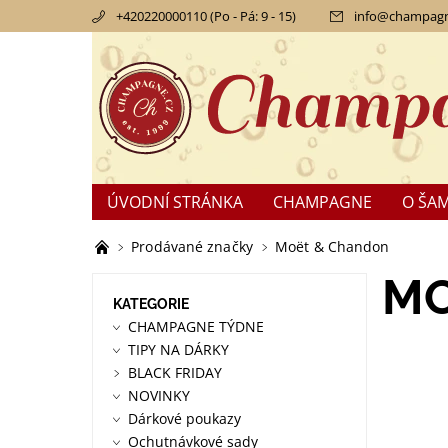
+420220000110 (Po - Pá: 9 - 15)
info
@
champagn
ÚVODNÍ STRÁNKA
CHAMPAGNE
O ŠA
KONTAKTY
OBCHODNÍ PODMÍNKY
RE
Prodávané značky
Moët & Chandon
MO
KATEGORIE
CHAMPAGNE TÝDNE
TIPY NA DÁRKY
BLACK FRIDAY
NOVINKY
Dárkové poukazy
Ochutnávkové sady