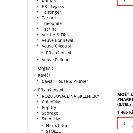
Ruinart
R&L Legras
Taittinger
Tarlant
Théophile
Tsarine
Verrier & Fils
Veuve Bonneval
Moët & 
Veuve Clicquot
Pharrel
Příslušenství
které mě
2026 iko
Veuve Pelletier
Organic
Kaviár
Caviar House & Prunier
Příslušenství
MOËT &
ROZLIŠOVAČE NA SKLENIČKY
PHARRE
Chlaďáky
(0,75L)
Pupitry
1 465 K
Sabrage
Skleničky
Nerozbitné
STÔLZE