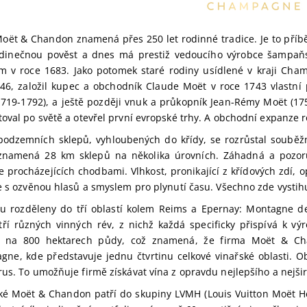
Moët & Chandon znamená přes 250 let rodinné tradice. Je to příbě
jedinečnou pověst a dnes má prestiž vedoucího výrobce šampaň
 v roce 1683. Jako potomek staré rodiny usídlené v kraji Cham
46, založil kupec a obchodník Claude Moët v roce 1743 vlastní 
1719-1792), a ještě později vnuk a průkopník Jean-Rémy Moët (17
oval po světě a otevřel první evropské trhy. A obchodní expanze 
 podzemních sklepů, vyhloubených do křídy, se rozrůstal soub
znamená 28 km sklepů na několika úrovních. Záhadná a pozoru
 procházejících chodbami. Vlhkost, pronikající z křídových zdí, o
e s ozvěnou hlasů a smyslem pro plynutí času. Všechno zde vystihu
ou rozděleny do tří oblastí kolem Reims a Epernay: Montagne de
tří různých vinných rév, z nichž každá specificky přispívá k 
í na 800 hektarech půdy, což znamená, že firma Moët & Ch
ne, kde představuje jednu čtvrtinu celkové vinařské oblasti. O
us. To umožňuje firmě získávat vína z opravdu nejlepšího a nejširš
é Moët & Chandon patří do skupiny LVMH (Louis Vuitton Moët He