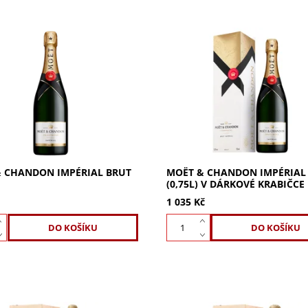
Chandon Impérial Brut 0,75l:
Moët & Chandon Impérial Brut 
é šampaňské pro vaši oslavu.
dárkové krabičce. Ikonické
vocnost, svůdná chuť a
šampaňské s jasnou ovocností
í zralost. Oslavte s námi styl.
svůdnou chutí. Ideální pro ka
oslavu. Elegantní...
 CHANDON IMPÉRIAL BRUT
MOËT & CHANDON IMPÉRIAL
(0,75L) V DÁRKOVÉ KRABIČCE
1 035 Kč