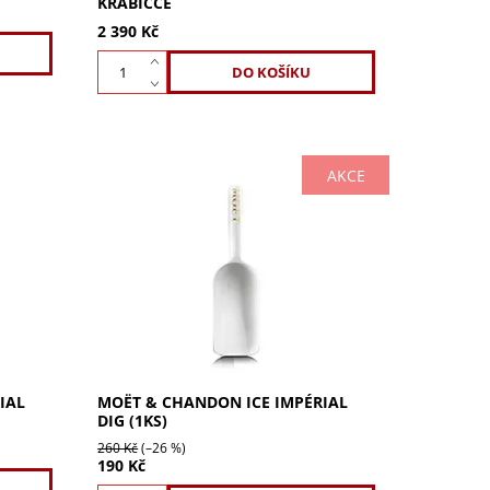
KRABIČCE
2 390 Kč
AKCE
,5l:
Moët & Chandon ICE Impérial lopatka
 ledem.
na led. Stylový doplněk pro osvěžující
šampaňské koktejly Moët & Chandon
ální na
ICE Impérial. Ideální dárek pro...
IAL
MOËT & CHANDON ICE IMPÉRIAL
DIG (1KS)
260 Kč
(–26 %)
190 Kč