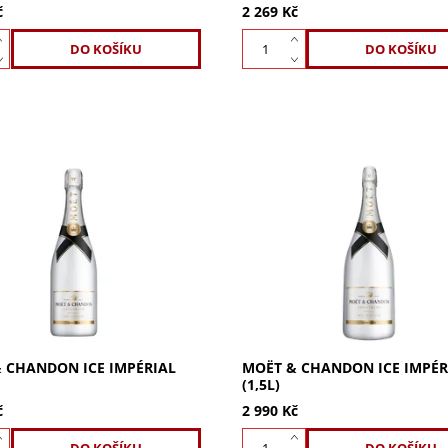
č
2 269 Kč
Chandon Ice Impérial (0,75l)
Moët & Chandon Ice Impérial 1
í šampaňské k podávání s
první šampaňské k podávání s
Svůdné, svěží s nádechem
Svůdná, svěží chuť s ovocným
ti a ovocným buketem. Ideální
buketem tropického ovoce. Ide
...
léto....
 CHANDON ICE IMPÉRIAL
MOËT & CHANDON ICE IMPÉR
(1,5L)
č
2 990 Kč