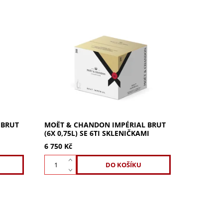
0,75l v
Oslavte ve velkém s Moët & Chandon
Impérial Brut (6x 0,75l) a 6ti
 a
skleničkami. Toto ikonické šampaňské
ždou
s jasnou ovocností a svůdnou chutí
dodá styl...
 BRUT
MOËT & CHANDON IMPÉRIAL BRUT
(6X 0,75L) SE 6TI SKLENIČKAMI
6 750 Kč