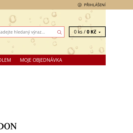
PŘIHLÁŠENÍ
0 ks /
0 Kč
DLEM
MOJE OBJEDNÁVKA