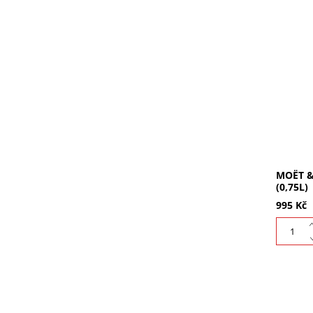
Moët & 
Ikonick
Jasná o
elegantn
Kupte...
MOËT &
(0,75L)
995 Kč