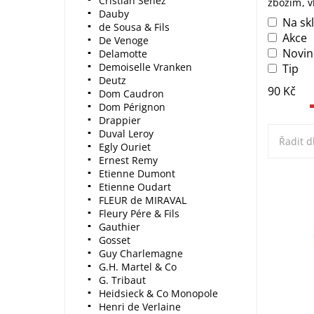
Cristian Senez
zbožím, v
Dauby
Na sk
de Sousa & Fils
Akce
De Venoge
Novin
Delamotte
Demoiselle Vranken
Tip
Deutz
90
Kč
Dom Caudron
Dom Pérignon
Drappier
Duval Leroy
Řadit d
Egly Ouriet
Ernest Remy
Etienne Dumont
Etienne Oudart
FLEUR de MIRAVAL
Zlatá z
Fleury Pére & Fils
Stopper
Gauthier
Perfekt
Gosset
Kupte n
Guy Charlemagne
G.H. Martel & Co
G. Tribaut
Heidsieck & Co Monopole
Henri de Verlaine