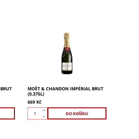
0,2l je
Moët & Chandon Impérial Brut 0,375l
u
- ikonické šampaňské pro styl. Jasná
e 1869,
ovocnost, svůdná chuť a elegantní
ou chuť
zralost, poprvé vytvořeno v roce
1869....
 BRUT
MOËT & CHANDON IMPÉRIAL BRUT
(0,375L)
669 Kč