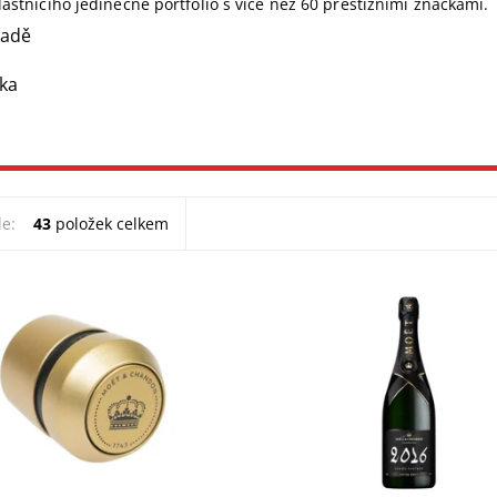
lastnícího jedinečné portfolio s více než 60 prestižními značkami.
ladě
ka
le:
43
položek celkem
átka Moët & Chandon Bottle
Moët & Chandon Grand Vintag
 Gold s kovovým efektem.
Jedinečné šampaňské s výraz
ní doplněk pro každou láhev.
ovocnou vůní a plným dozvuk
yní!
2016 přinesl výjimečnou sklize
hrozny Pinot...