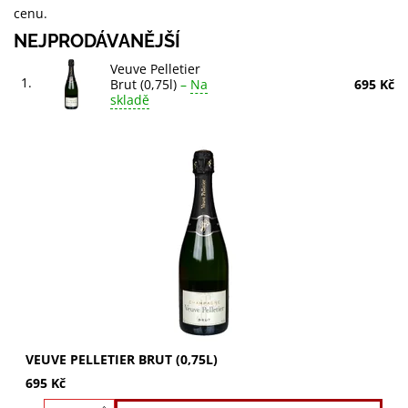
cenu.
NEJPRODÁVANĚJŠÍ
Veuve Pelletier
1.
Brut (0,75l)
–
Na
695 Kč
skladě
Veuve Pelletier Brut (0,75l) - šampaňské z odrůd Pinot
Noir, Meunier a Chardonnay. Zlatavá barva, jemné
bublinky. Vůně briošky a broskve....
VEUVE PELLETIER BRUT (0,75L)
695 Kč