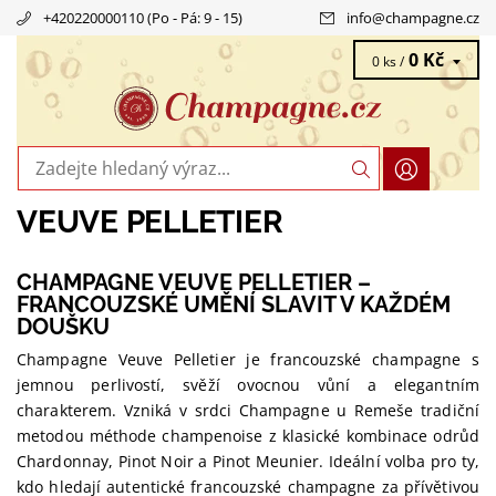
+420220000110 (Po - Pá: 9 - 15)
info
@
champagne.cz
0 Kč
0 ks /
VEUVE PELLETIER
CHAMPAGNE VEUVE PELLETIER –
FRANCOUZSKÉ UMĚNÍ SLAVIT V KAŽDÉM
DOUŠKU
Champagne Veuve Pelletier je francouzské champagne s
jemnou perlivostí, svěží ovocnou vůní a elegantním
charakterem. Vzniká v srdci Champagne u Remeše tradiční
metodou méthode champenoise z klasické kombinace odrůd
Chardonnay, Pinot Noir a Pinot Meunier. Ideální volba pro ty,
kdo hledají autentické francouzské champagne za přívětivou