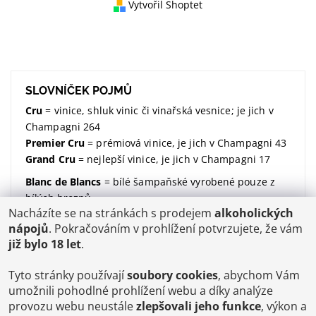
Vytvořil Shoptet
SLOVNÍČEK POJMŮ
Cru
= vinice, shluk vinic či vinařská vesnice; je jich v
Champagni 264
Premier Cru
= prémiová vinice, je jich v Champagni 43
Grand Cru
= nejlepší vinice, je jich v Champagni 17
Blanc de Blancs
= bílé šampaňské vyrobené pouze z
bílých hroznů
Nacházíte se na stránkách s prodejem
alkoholických
Blanc de Noirs
= bílé šampaňské vyrobené pouze z
nápojů
. Pokračováním v prohlížení potvrzujete, že vám
modrých hroznů
již bylo 18 let
.
dosáž / dosage / dávkování
= množství dodaného
cukru (udávané v gramech na litr)
Tyto stránky používají
soubory cookies
, abychom Vám
Brut
= suchý; značí kolik dodaného cukru v sobě
umožnili pohodlné prohlížení webu a díky analýze
šampaňské má;
více zde
provozu webu neustále
zlepšovali jeho funkce
, výkon a