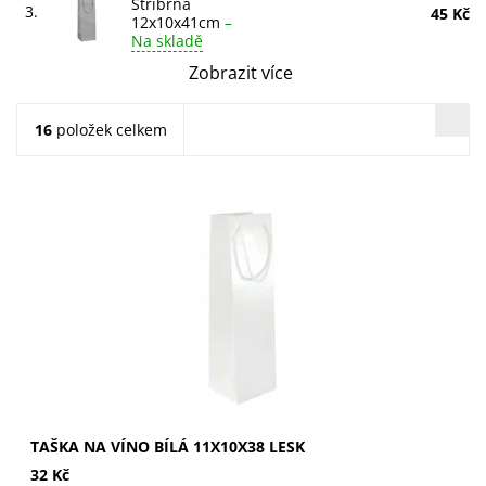
Stříbrná
3.
45 Kč
12x10x41cm
–
Na skladě
Zobrazit více
16
položek celkem
Bílá lesklá taška na víno 11x10x38 cm. Luxusní a pevná,
ideální na víno, sekty i šampaňské. Moderní design pro
dokonalé dárkové balení. Kupte nyní!
TAŠKA NA VÍNO BÍLÁ 11X10X38 LESK
32 Kč