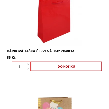
Luxusní červená dárková taška 36x12x40 cm s bavlněným
uchem. Lesklé provedení, ideální pro objemné a těžké
dárky. Kupte nyní pro dokonalé balení!
DÁRKOVÁ TAŠKA ČERVENÁ 36X12X40CM
85 Kč
Dárková taška Happy Birthday 30x12x40cm. Luxusní
papírová taška pro vaše oslavy. Stylové provedení,