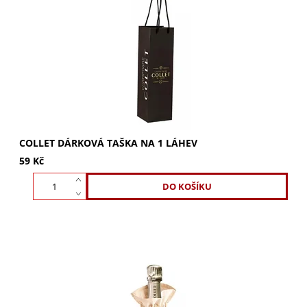
Elegantní dárková taška Collet na 1 láhev. Perfektní obal
pro šampaňské, který promění každou láhev v luxusní
dárek. Získejte ji nyní!
COLLET DÁRKOVÁ TAŠKA NA 1 LÁHEV
59 Kč
Elegantní bavlněný sáček Collet na 1 láhev. Perfektní obal
pro šampaňské, který promění každou láhev v nevšední