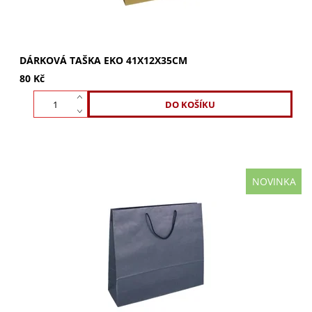
DÁRKOVÁ TAŠKA EKO 41X12X35CM
80 Kč
NOVINKA
Elegantní modrá dárková taška 55x15x48 cm s pevným
textilním uchem. Luxusní lesklé provedení ideální pro
objemné i těžší dárky. Vynikající kvalita...