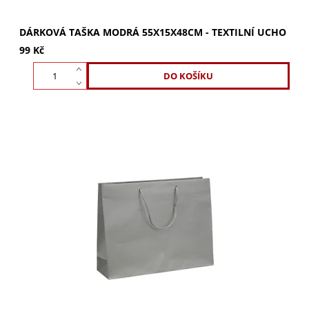
DÁRKOVÁ TAŠKA MODRÁ 55X15X48CM - TEXTILNÍ UCHO
99 Kč
Luxusní stříbrná dárková taška 54x14x45 cm. Lesklé
provedení s bavlněným uchem. Ideální pro objemné i
těžší dárky. Zabalte své dárky stylově! Kupte...