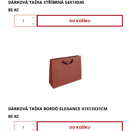
DÁRKOVÁ TAŠKA STŘÍBRNÁ 54X14X45
85 Kč
Dárková taška bordó Elegance 41x13x31cm. Středně velká
taška z pevného kraftového papíru s černým bavlněným
uchem. Ideální na větší dárky....
DÁRKOVÁ TAŠKA BORDÓ ELEGANCE 41X13X31CM
85 Kč