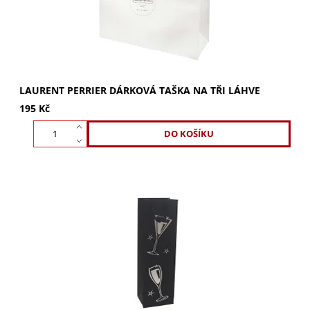
LAURENT PERRIER DÁRKOVÁ TAŠKA NA TŘI LÁHVE
195 Kč
Stylová černá taška na víno s potiskem skleničky. Rozměry
11x9x35cm, výška 36cm. Ideální pro dárkové balení. Kupte
ještě dnes!