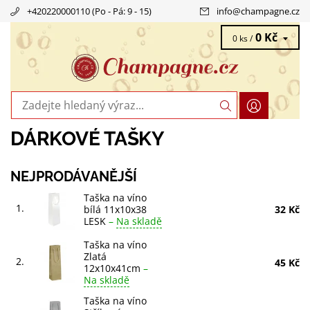
+420220000110 (Po - Pá: 9 - 15)
info
@
champagne.cz
0 Kč
0 ks /
DÁRKOVÉ TAŠKY
NEJPRODÁVANĚJŠÍ
Taška na víno
1.
bílá 11x10x38
32 Kč
LESK
–
Na skladě
Taška na víno
Zlatá
2.
45 Kč
12x10x41cm
–
Na skladě
Taška na víno