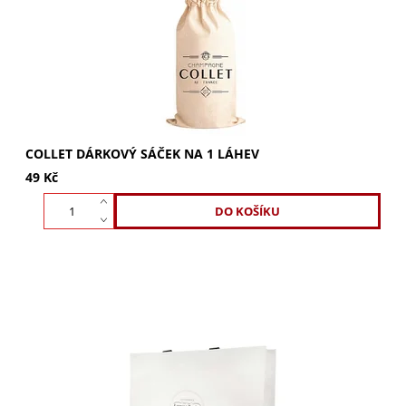
dárek. Doporučujeme!
COLLET DÁRKOVÝ SÁČEK NA 1 LÁHEV
49 Kč
Luxusní dárková taška Laurent Perrier pro tři láhve.
Perfektní pro každou příležitost, vytvořte
nezapomenutelný dárek. Kupte nyní!