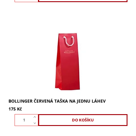
Stylová červená taška Bollinger pro jednu láhev. Perfektní
dárková taška na šampaňské. Ukažte styl a obdarujte své
blízké originálním způsobem....
BOLLINGER ČERVENÁ TAŠKA NA JEDNU LÁHEV
175 Kč