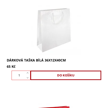
Bílá luxusní dárková taška 36x12x40 cm s bavlněným
uchem. Lesklé provedení, ideální pro objemné i těžší
dárky. Stylově zabalte své produkty.
DÁRKOVÁ TAŠKA BÍLÁ 36X12X40CM
65 Kč