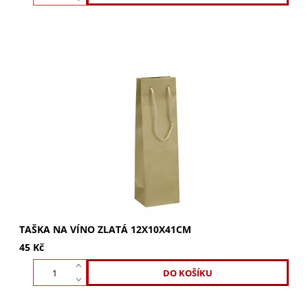
Zlatá taška na víno 12x10x41cm. Luxusní a pevná taška s
lesklou laminací na víno, sekty či šampaňské. Ideální i pro
širší lahve. Kupte nyní!
TAŠKA NA VÍNO ZLATÁ 12X10X41CM
45 Kč