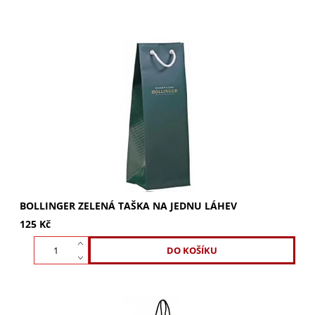
Zelená taška BOLLINGER na láhev vína. Dopřejte si
absolutní eleganci a prestiž. Ideální dárek pro znalce,
který pozvedne zážitek. Kupte si svou...
BOLLINGER ZELENÁ TAŠKA NA JEDNU LÁHEV
125 Kč