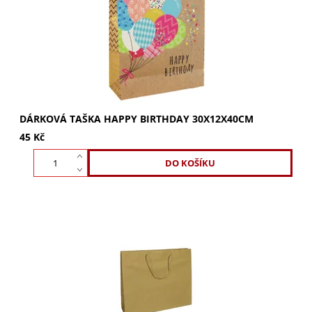
dostatek prostoru pro všechny dárky. Objednejte...
DÁRKOVÁ TAŠKA HAPPY BIRTHDAY 30X12X40CM
45 Kč
Dárková taška EKO 41x12x35cm je ideální pro víno a
delikatesy. Přírodní taška Coloniale s papírovými uchy je
praktická a ekologická. Kupte si ji...