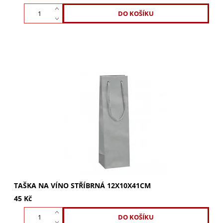
Luxusní stříbrná taška na víno 12x10x41cm s lesklou
laminací. Perfektní pro lahve vína, sekty i šampaňské.
Elegantní a pevná. Kupte nyní!
TAŠKA NA VÍNO STŘÍBRNÁ 12X10X41CM
45 Kč