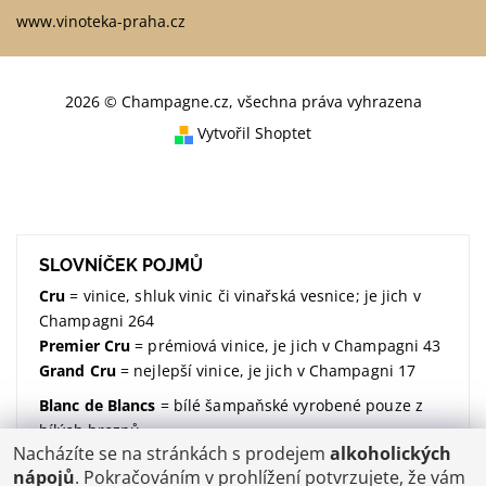
www.vinoteka-praha.cz
2026 © Champagne.cz, všechna práva vyhrazena
Vytvořil Shoptet
SLOVNÍČEK POJMŮ
Cru
= vinice, shluk vinic či vinařská vesnice; je jich v
Champagni 264
Premier Cru
= prémiová vinice, je jich v Champagni 43
Grand Cru
= nejlepší vinice, je jich v Champagni 17
Blanc de Blancs
= bílé šampaňské vyrobené pouze z
bílých hroznů
Nacházíte se na stránkách s prodejem
alkoholických
Blanc de Noirs
= bílé šampaňské vyrobené pouze z
nápojů
. Pokračováním v prohlížení potvrzujete, že vám
modrých hroznů