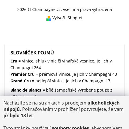
2026 © Champagne.cz, všechna práva vyhrazena
Vytvořil Shoptet
SLOVNÍČEK POJMŮ
Cru
= vinice, shluk vinic či vinařská vesnice; je jich v
Champagni 264
Premier Cru
= prémiová vinice, je jich v Champagni 43
Grand Cru
= nejlepší vinice, je jich v Champagni 17
Blanc de Blancs
= bílé šampaňské vyrobené pouze z
bílých hroznů
Nacházíte se na stránkách s prodejem
alkoholických
Blanc de Noirs
= bílé šampaňské vyrobené pouze z
nápojů
. Pokračováním v prohlížení potvrzujete, že vám
modrých hroznů
již bylo 18 let
.
dosáž / dosage / dávkování
= množství dodaného
cukru (udávané v gramech na litr)
Tyto stránky používají
soubory cookies
, abychom Vám