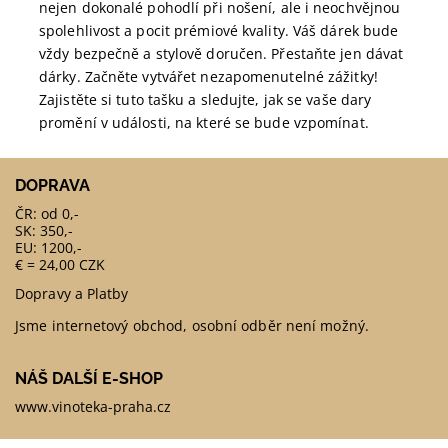
nejen dokonalé pohodlí při nošení, ale i neochvějnou
spolehlivost a pocit prémiové kvality. Váš dárek bude
vždy bezpečně a stylově doručen. Přestaňte jen dávat
dárky. Začněte vytvářet nezapomenutelné zážitky!
Zajistěte si tuto tašku a sledujte, jak se vaše dary
promění v události, na které se bude vzpomínat.
DOPRAVA
ČR: od 0,-
SK: 350,-
EU: 1200,-
€ = 24,00 CZK
Dopravy a Platby
Jsme internetový obchod, osobní odběr není možný.
NÁŠ DALŠÍ E-SHOP
www.vinoteka-praha.cz