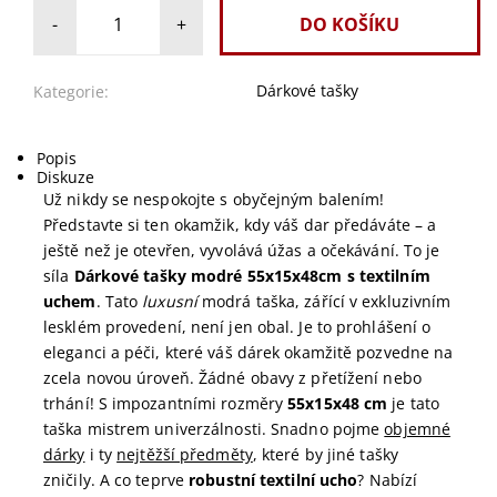
-
+
Dárkové tašky
Kategorie:
Popis
Diskuze
Už nikdy se nespokojte s obyčejným balením!
Představte si ten okamžik, kdy váš dar předáváte – a
ještě než je otevřen, vyvolává úžas a očekávání. To je
síla
Dárkové tašky modré 55x15x48cm s textilním
uchem
. Tato
luxusní
modrá taška, zářící v exkluzivním
lesklém provedení, není jen obal. Je to prohlášení o
eleganci a péči, které váš dárek okamžitě pozvedne na
zcela novou úroveň. Žádné obavy z přetížení nebo
trhání! S impozantními rozměry
55x15x48 cm
je tato
taška mistrem univerzálnosti. Snadno pojme
objemné
dárky
i ty
nejtěžší předměty
, které by jiné tašky
zničily. A co teprve
robustní textilní ucho
? Nabízí