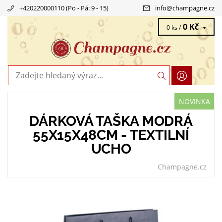
+420220000110 (Po - Pá: 9 - 15)
info
@
champagne.cz
0 Kč
0 ks /
NOVINKA
DÁRKOVÁ TAŠKA MODRÁ
55X15X48CM - TEXTILNÍ
UCHO
Champagne.cz