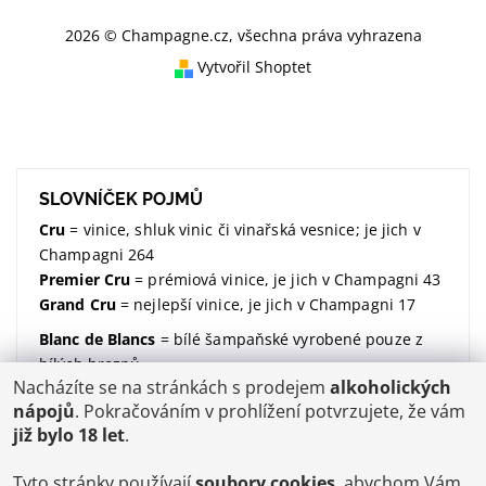
2026 © Champagne.cz, všechna práva vyhrazena
Vytvořil Shoptet
SLOVNÍČEK POJMŮ
Cru
= vinice, shluk vinic či vinařská vesnice; je jich v
Champagni 264
Premier Cru
= prémiová vinice, je jich v Champagni 43
Grand Cru
= nejlepší vinice, je jich v Champagni 17
Blanc de Blancs
= bílé šampaňské vyrobené pouze z
bílých hroznů
Nacházíte se na stránkách s prodejem
alkoholických
Blanc de Noirs
= bílé šampaňské vyrobené pouze z
nápojů
. Pokračováním v prohlížení potvrzujete, že vám
modrých hroznů
již bylo 18 let
.
dosáž / dosage / dávkování
= množství dodaného
cukru (udávané v gramech na litr)
Tyto stránky používají
soubory cookies
, abychom Vám