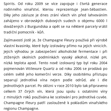
Spirits. Od roku 2009 se více zapojuje i čtvrtá generace
rodinného vinařství, kterou reprezentuje Jean-Sébastien.
Díky jeho zásluze je dnes zrání všech vín před lahvováním
zahájeno v obrovských dubových sudech o objemu 6000 l
dovážených z Burgundska a opět se na některé parcely vrátil
tradiční pomocník - kůň.
Zajímavostí jistě je, že Champagne Fleury používá při výrobě
vlastní kvasinky, které byly izolovány přímo na jejich vinicích.
Jejich výhodou je zabezpečení alkoholické fermentace i při
ztížených okolních podmínkách vysoký alkohol, nízké pH,
nízká teplota apod. Tento nově izolovaný typ byl roku 2004
pojmenován Vitilevure Quartz a od roku 2006 se prodává po
celém světě jeho komerční verze. Díky osobitému přístupu
separují jednotlivá vína nejen podle odrůd, ale i dle
jednotlivých parcel. Po sklizni v roce 2010 bylo tak připraveno
celkem 37 čirých vín, která jsou spolu s ostatními víny
z minulých roků používána ke scelování pro jednotlivá cuvée.
Champagne Fleury patří zaslouženě k pokladům vinařského
regionu Champagne.