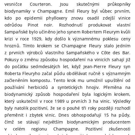
vesničce Courteron. Jsou skutečnými průkopníky
biodynamiky v Champagne. Emil Fleury byl vůbec prvním,
kdo po epidemii phylloxery znovu osadil zdejší vinice
odrůdou Pinot noir. Rozhodnutí produkovat vlastní
šampaňské bylo učiněno jeho synem Robertem Fleurym kvůli
krizi v roce 1929, kdy došlo k významnému poklesu ceny
hroznů. Tímto krokem se Champagne Fleury stalo jedním
z prvních výrobců vlastního šampaňského v Côte des Bar.
Pokusy o změnu způsobu hospodaření na vinicích sahají již
do počátku sedmdesátých let, když Jean-Pierre Fleury syn
Roberta Fleuryho začal půdu obdělávat ručně s významným
začleněním kompostu. Tento krok mu umožnil upuštění od
používání herbicidů a syntetických hnojiv. Přeměna na
biodynamický způsob hospodaření byla logickým krokem,
který uskutečnil v roce 1989 u prvních 3 ha vinic. Výsledky
byly natolik pozitivní, že se o pouhé tři roky později rozhodl
přeměnit i zbytek vinic. Dnes obhospodařují 15 ha půdy,
čímž se stávají největším biodynamickým producentem
v celém regionu Champagne. Pozitivní zkušenosti