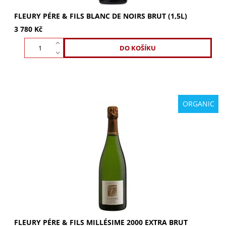
FLEURY PÉRE & FILS BLANC DE NOIRS BRUT (1,5L)
3 780 Kč
ORGANIC
Fleury Pére & Fils Millésime 2000 Extra Brut: 70 % Pinot
Noir, 30 % Chardonnay. Komplexní vůně s anýzem, zralým
ovocem, limetkovým květem. Bohatá...
FLEURY PÉRE & FILS MILLÉSIME 2000 EXTRA BRUT