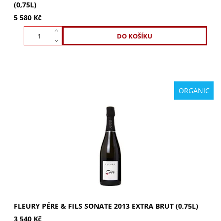
(0,75L)
5 580 Kč
ORGANIC
Fleury Pére & Fils Sonate 2013 Extra Brut - šampaňské bez
sulfátů. Živé tóny žlutého ovoce a oříšků. Plná, velkorysá a
originální chuť s...
FLEURY PÉRE & FILS SONATE 2013 EXTRA BRUT (0,75L)
3 540 Kč