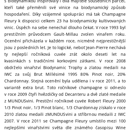
s biodynamikou inspirovaly i dva majitele sousedních parcel,
kteří také přeměnili své vinice na biodynamický způsob
hospodaření. Díky vzájemné spolupráci má tak Champagne
Fleury k dispozici celkem 23 ha biodynamicky kultivovaných
vinic. Úspěch na sebe nenechal dlouho čekat. V roce 1993 byl
prestižním průvodcem Gault-Millau zvolen vinařem roku.
Ocenění přicházela v každém roce, nicméně nejprestižnější
jsou z posledních let. Je to logické, neboť Jean-Pierre nechává
ty nejlepší ročníková cuvée zrát okolo deseti let na
kvasinkách s tradičními korkovými zátkami. V roce 2008
obdrželo vinařství Biodynamic Trophy a zlatou medaili na
IWC za svůj Brut Millésimé 1995 80% Pinot noir, 20%
Chardonnay. Stejná ocenění byla udělena i v roce 2011, a to
variantě extra brut. Toto ročníkové champagne si odneslo
v roce 2009 čtyři hvězdičky od Decanteru a dvě zlaté medaile
z MUNDUSvini. Prestižní ročníkové cuvée Robert Fleury 2000
1/3 Pinot noir, 1/3 Pinot blanc, 1/3 Chardonnay získalo v roce
2010 zlatou medaili zMUNDUSvini a stříbrnou medaili z IWC
2007. V roce 2011 se Champagne Fleury umístilo mezi 100
nejlepšími vinařstvími světa dle známého časopisu Wine