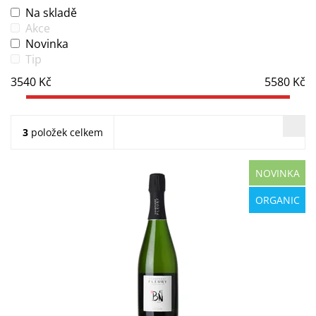
Na skladě
Akce
Novinka
Tip
3540
Kč
5580
Kč
3
položek celkem
NOVINKA
Fleury Pére & Fils Blanc de Noirs Brut (1,5l) – 100% Pinot
ORGANIC
Noir. Tóny jahod, liči a medu. Harmonické s výraznou
mineralitou. Kupte si své luxusní...