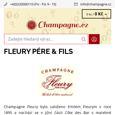
+420220000110 (Po - Pá: 9 - 15)
info
@
champagne.cz
0 Kč
0 ks /
FLEURY PÉRE & FILS
Champagne Fleury bylo založeno Emilem Fleurym v roce
1895 a nachází se v jižní části Côte des Bar v malebné