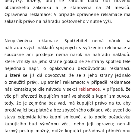
bedýnky, kazety, atd.) se záruční doba řídí novelou
občanského zákoníku a je stanovena na 24 měsíců.
Oprávněná reklamace: V případě oprávněné reklamace má
zákazník právo na náhradu poštovného v nutné výši.
Neoprávněná reklamace: Spotřebitel nemá nárok na
náhradu svých nákladů spojených s vyřízením reklamace a
současně ani prodejce nemá nárok na náhradu nákladů,
které vznikly na jeho straně (pokud se ze strany spotřebitele
nejednalo např. o opakovanou bezdůvodnou reklamaci,
u které se již dá dovozovat, že se z jeho strany jednalo
o zneužití práv). Uplatnění reklamace: v případě reklamace
nás kontaktujte dle návodu v sekci
reklamace
. V případě, že
věc při převzetí kupujícím není ve shodě s kupní smlouvou,
tedy, že je zejména bez vad, má kupující právo na to, aby
prodávající bezplatně a bez zbytečného odkladu věc uvedl do
stavu odpovídajícího kupní smlouvě, a to podle požadavku
kupujícího buď výměnou věci, nebo její opravou; není-li
takový postup možný, může kupující požadovat přiměřenou