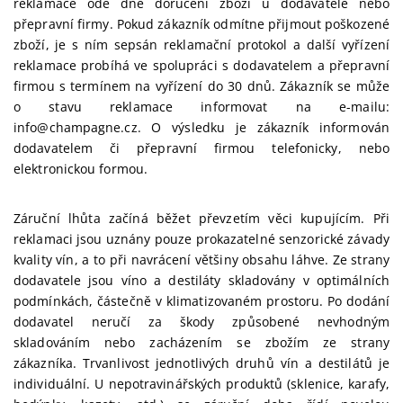
reklamace ode dne doručení zboží u dodavatele nebo
přepravní firmy. Pokud zákazník odmítne přijmout poškozené
zboží, je s ním sepsán reklamační protokol a další vyřízení
reklamace probíhá ve spolupráci s dodavatelem a přepravní
firmou s termínem na vyřízení do 30 dnů. Zákazník se může
o stavu reklamace informovat na e-mailu:
info@champagne.cz. O výsledku je zákazník informován
dodavatelem či přepravní firmou telefonicky, nebo
elektronickou formou.
Záruční lhůta začíná běžet převzetím věci kupujícím. Při
reklamaci jsou uznány pouze prokazatelné senzorické závady
kvality vín, a to při navrácení většiny obsahu láhve. Ze strany
dodavatele jsou víno a destiláty skladovány v optimálních
podmínkách, částečně v klimatizovaném prostoru. Po dodání
dodavatel neručí za škody způsobené nevhodným
skladováním nebo zacházením se zbožím ze strany
zákazníka. Trvanlivost jednotlivých druhů vín a destilátů je
individuální. U nepotravinářských produktů (sklenice, karafy,