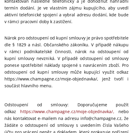
kontaktován následně telefonicky a je dohodnut náhradní
termín dodání. Je ve vlastním zájmu kupujícího, aby uvedl
aktivní telefonické spojení a vybral adresu dodání, kde bude
v rámci pracovní doby k zastižení.
Nárok pro odstoupení od kupní smlouvy je právo spotřebitele
dle § 1829 a násl. Občanského zákoníku. V případě nákupu
v rámci podnikatelské činnosti, nárok na odstoupení od
kupní smlouvy nevzniká. V případě odstoupení od smlouvy
ponese spotřebitel náklady spojené s navrácením zboží. Pro
odstoupení od kupní smlouvy může kupující využit odkaz
https://www.champagne.cz/moje-objednavka/, jenž tvoří i
součást hlavního menu.
Odstoupení od smlouvy: Doporučujeme použít
odkaz
https://www.champagne.cz/moje-objednavka/,
nebo
nás kontaktovat e-mailem na adresu info@champagne.cz, že
žádáte o odstoupení od smlouvy s uvedením čísla Vašeho
účtu pro vrácení peněz a dokladem, který prokazuje pořízení