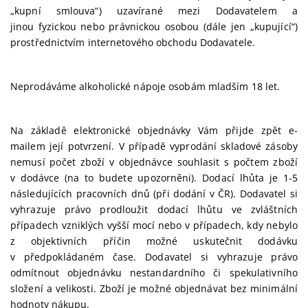
„kupní smlouva“) uzavírané mezi Dodavatelem a
jinou fyzickou nebo právnickou osobou (dále jen „kupující“)
prostřednictvím internetového obchodu Dodavatele.
Neprodáváme alkoholické nápoje osobám mladším 18 let.
Na základě elektronické objednávky Vám přijde zpět e-
mailem její potvrzení. V případě vyprodání skladové zásoby
nemusí počet zboží v objednávce souhlasit s počtem zboží
v dodávce (na to budete upozorněni).
Dodací lhůta je 1-5
následujících pracovních dnů (při dodání v ČR).
Dodavatel si
vyhrazuje právo prodloužit dodací lhůtu ve zvláštních
případech vzniklých vyšší mocí nebo v případech, kdy nebylo
z objektivních příčin možné uskutečnit dodávku
v předpokládaném čase. Dodavatel si vyhrazuje právo
odmítnout objednávku nestandardního či spekulativního
složení a velikosti. Zboží je možné objednávat bez minimální
hodnoty nákupu.