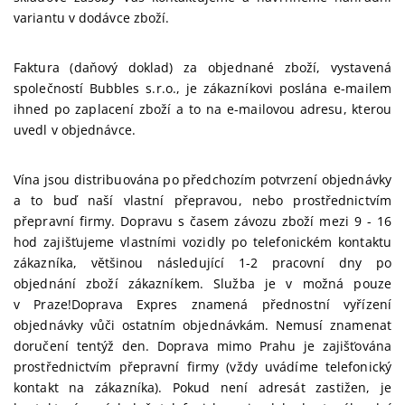
variantu v dodávce zboží.
Faktura (daňový doklad) za objednané zboží, vystavená
společností Bubbles s.r.o., je zákazníkovi poslána e-mailem
ihned po zaplacení zboží a to na e-mailovou adresu, kterou
uvedl v objednávce.
Vína jsou distribuována po předchozím potvrzení objednávky
a to buď naší vlastní přepravou, nebo prostřednictvím
přepravní firmy.
Dopravu s časem závozu zboží mezi 9 - 16
hod zajišťujeme vlastními vozidly po telefonickém kontaktu
zákazníka, většinou následující 1-2 pracovní dny po
objednání zboží zákazníkem.
Služba je v možná pouze
v Praze!
Doprava Expres znamená přednostní vyřízení
objednávky vůči ostatním objednávkám. Nemusí znamenat
doručení tentýž den. Doprava m
imo Prahu je zajišťována
prostřednictvím přepravní firmy (vždy uvádíme telefonický
kontakt na zákazníka).
Pokud není adresát zastižen, je