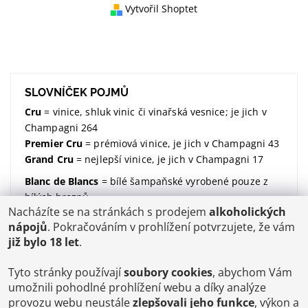
Vytvořil Shoptet
SLOVNÍČEK POJMŮ
Cru
= vinice, shluk vinic či vinařská vesnice; je jich v
Champagni 264
Premier Cru
= prémiová vinice, je jich v Champagni 43
Grand Cru
= nejlepší vinice, je jich v Champagni 17
Blanc de Blancs
= bílé šampaňské vyrobené pouze z
bílých hroznů
Nacházíte se na stránkách s prodejem
alkoholických
Blanc de Noirs
= bílé šampaňské vyrobené pouze z
nápojů
. Pokračováním v prohlížení potvrzujete, že vám
modrých hroznů
již bylo 18 let
.
dosáž / dosage / dávkování
= množství dodaného
cukru (udávané v gramech na litr)
Tyto stránky používají
soubory cookies
, abychom Vám
Brut
= suchý; značí kolik dodaného cukru v sobě
umožnili pohodlné prohlížení webu a díky analýze
šampaňské má;
více zde
provozu webu neustále
zlepšovali jeho funkce
, výkon a