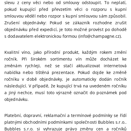
slevu z ceny věci nebo od smlouvy odstoupit. To neplatí,
pokud kupující před převzetím věci o rozporu s kupní
smlouvou věděl nebo rozpor s kupní smlouvou sám způsobil.
Zrušení objednávky: Pokud se zákazník rozhodne zrušit
objednávku před expedicí, je toto možné provést po dohodě
s dodavatelem elektronickou formou (info@champagne.cz).
Kvalitní víno, jako přírodní produkt, každým rokem změní
ročník. Při širokém sortimentu vín může docházet ke
změnám rychleji, než se stačí aktualizovat internetová
nabídka nebo tištěná prezentace. Pokud dojde ke změně
ročníku v době objednávky, je automaticky dodán ročník
následující. V případě, že kupující trvá na uvedeném ročníku
a jiný nechce, musí toto výrazně označit do poznámek pod
objednávku.
Platební, dopravní, reklamační a termínové podmínky se řídí
platnými obchodními podmínkami společnosti Bubbles s.r.o..
Bubbles s.r.o. si vyhrazuje právo změny cen a ročníků