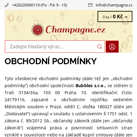
+420220000110 (Po - Pá: 9 - 15)
info
@
champagne.cz
0 Kč
0 ks /
OBCHODNÍ PODMÍNKY
Tyto všeobecné obchodní podmínky (dále též jen „obchodní
podmínky“) obchodní společnosti
Bubbles s.r.o.,
se sídlem U
Trati 3134/36a, 100 00 Praha 10, identifikační číslo:
24179116, zapsané v obchodním rejstříku vedeném
Městským soudem v Praze, oddíl C, vložka 186027 (dále jen
„Dodavatel“) upravují v souladu s ustanovením § 1751 odst. 1
zákona č. 89/2012 Sb., občanský zákoník (dále jen „občanský
zákoník“) vzájemná práva a povinnosti smluvních stran
vzniklé v souvislosti nebo na základě kupní smlouvy (dále jen