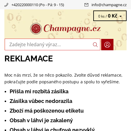
+420220000110 (Po - Pá: 9 - 15)
info
@
champagne.cz
0 Kč
0 ks /
REKLAMACE
Moc nás mrzí, že se něco pokazilo. Zvolte důvod reklamace,
pokračujte podle popsaného postupu a spolu to vyřešíme.
Přišla mi rozbitá zásilka
Zásilka vůbec nedorazila
Zboží má poškozenou etiketu
Obsah v láhvi je zakalený
Obsah v láhvi je chuťově nezvyklý