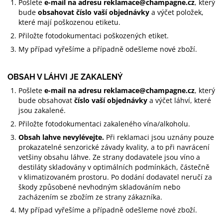
Pošlete
e-mail na adresu
reklamace@champagne.cz
, který
bude
obsahovat číslo vaší objednávky
a výčet položek,
které mají poškozenou etiketu.
Přiložte fotodokumentaci poškozených etiket.
My případ vyřešíme a případně odešleme nové zboží.
OBSAH V LÁHVI JE ZAKALENÝ
Pošlete
e-mail
na adresu
reklamace@champagne.cz
, který
bude obsahovat
číslo vaší objednávky
a výčet láhví, které
jsou zakalené.
Přiložte fotodokumentaci zakaleného vína/alkoholu.
Obsah lahve nevylévejte.
Při reklamaci jsou uznány pouze
prokazatelné senzorické závady kvality, a to při navrácení
vetšiny obsahu láhve. Ze strany dodavatele jsou víno a
destiláty skladovány v optimálních podmínkách, částečně
v klimatizovaném prostoru. Po dodání dodavatel neručí za
škody způsobené nevhodným skladováním nebo
zacházením se zbožím ze strany zákazníka.
My případ vyřešíme a případně odešleme nové zboží.