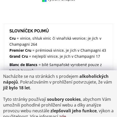
SLOVNÍČEK POJMŮ
Cru
= vinice, shluk vinic či vinařská vesnice; je jich v
Champagni 264
Premier Cru
= prémiová vinice, je jich v Champagni 43
Grand Cru
= nejlepší vinice, je jich v Champagni 17
Blanc de Blancs
= bílé šampaňské vyrobené pouze z
bílých hroznů
Nacházíte se na stránkách s prodejem
alkoholických
Blanc de Noirs
= bílé šampaňské vyrobené pouze z
nápojů
. Pokračováním v prohlížení potvrzujete, že vám
modrých hroznů
již bylo 18 let
.
dosáž / dosage / dávkování
= množství dodaného
cukru (udávané v gramech na litr)
Tyto stránky používají
soubory cookies
, abychom Vám
Brut
= suchý; značí kolik dodaného cukru v sobě
umožnili pohodlné prohlížení webu a díky analýze
šampaňské má;
více zde
provozu webu neustále
zlepšovali jeho funkce
, výkon a
použitelnost. Více informací
zde
.