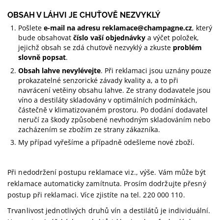
OBSAH V LÁHVI JE CHUŤOVĚ NEZVYKLÝ
Pošlete
e-mail na adresu
reklamace@champagne.cz
, který
bude obsahovat
číslo vaší objednávky
a výčet položek,
jejichž obsah se zdá chuťově nezvyklý a zkuste
problém
slovně popsat
.
Obsah lahve nevylévejte
. Při reklamaci jsou uznány pouze
prokazatelné senzorické závady kvality a, a to při
navrácení vetěiny obsahu lahve. Ze strany dodavatele jsou
víno a destiláty skladovány v optimálních podmínkách,
částečně v klimatizovaném prostoru. Po dodání dodavatel
neručí za škody způsobené nevhodným skladováním nebo
zacházením se zbožím ze strany zákazníka.
My případ vyřešíme a případně odešleme nové zboží.
Při nedodržení postupu reklamace viz., výše. Vám může být
reklamace automaticky zamítnuta. Prosím dodržujte přesný
postup při reklamaci. Více zjistíte na tel. 220 000 110.
Trvanlivost jednotlivých druhů vín a destilátů je individuální.