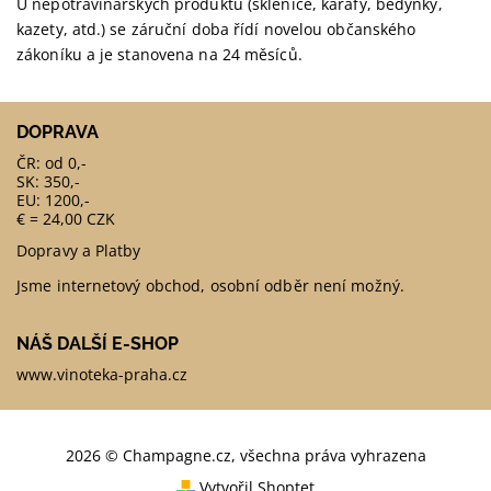
U nepotravinářských produktů (sklenice, karafy, bedýnky,
kazety, atd.) se záruční doba řídí novelou občanského
zákoníku a je stanovena na 24 měsíců.
DOPRAVA
ČR: od 0,-
SK: 350,-
EU: 1200,-
€ = 24,00 CZK
Dopravy a Platby
Jsme internetový obchod, osobní odběr není možný.
NÁŠ DALŠÍ E-SHOP
www.vinoteka-praha.cz
2026 © Champagne.cz, všechna práva vyhrazena
Vytvořil Shoptet