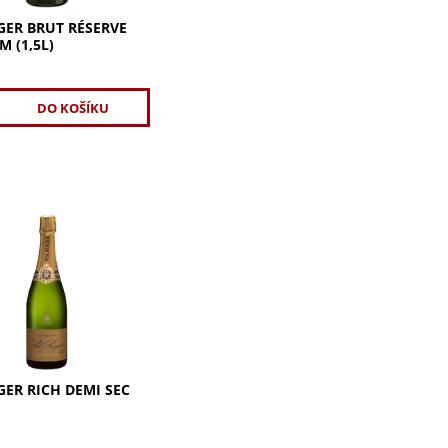
GER BRUT RÉSERVE
 (1,5L)
č
r Rich Demi Sec 0,75l
ie cukru a kyselosti.
á, komplexní chuť s
 a kořenitými tóny.
í sladkost. Ideální...
GER RICH DEMI SEC
č