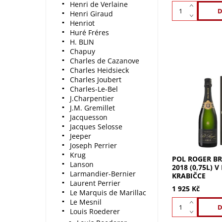
Henri de Verlaine
Henri Giraud
Henriot
Huré Fréres
H. BLIN
Chapuy
Charles de Cazanove
Charles Heidsieck
Charles Joubert
Charles-Le-Bel
Pol Roger Brut
J.Charpentier
dárkové krabič
Pinot Noir, 40
J.M. Gremillet
Vůně růží, jabl
Jacquesson
pečiva. Elegant
Jacques Selosse
s...
Jeeper
Joseph Perrier
Krug
POL ROGER BR
Lanson
2018 (0,75L) 
Larmandier-Bernier
KRABIČCE
Laurent Perrier
1 925 Kč
Le Marquis de Marillac
Le Mesnil
Louis Roederer