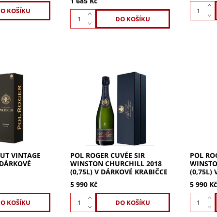
1 685 Kč
 Vintage 2018 v
Pol Roger Cuvée Sir Winston
Pol Rog
ce. Cuvée 60%
Churchill 2018, prestižní
Churchil
% Chardonnay.
cuvée na počest britského
britskéh
ečného želé,
státníka. Tajemství složení
střežené
ní, kulatá chuť
rodiny Pol Roger. Objevte
důrazem
statnost,...
struktur
UT VINTAGE
POL ROGER CUVÉE SIR
POL RO
V DÁRKOVÉ
WINSTON CHURCHILL 2018
WINSTO
(0,75L) V DÁRKOVÉ KRABIČCE
(0,75L)
5 990 Kč
5 990 K