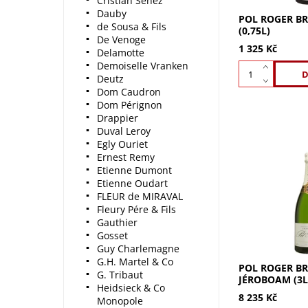
Cristian Senez
Dauby
POL ROGER BR
de Sousa & Fils
(0,75L)
De Venoge
1 325 Kč
Delamotte
Demoiselle Vranken
Deutz
Dom Caudron
Dom Pérignon
Drappier
Duval Leroy
Egly Ouriet
Ernest Remy
Etienne Dumont
Pol Roger Brut
Etienne Oudart
Jéroboam (3l) -
FLEUR de MIRAVAL
šampaňské s 
etiketou od 18
Fleury Pére & Fils
setřásané kaly
Gauthier
hrušky a manga 
Gosset
Guy Charlemagne
G.H. Martel & Co
POL ROGER BR
G. Tribaut
JÉROBOAM (3L
Heidsieck & Co
8 235 Kč
Monopole