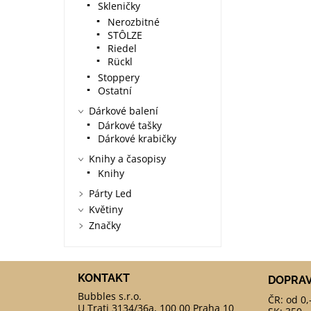
Skleničky
Nerozbitné
STÔLZE
Riedel
Rückl
Stoppery
Ostatní
Dárkové balení
Dárkové tašky
Dárkové krabičky
Knihy a časopisy
Knihy
Párty Led
Květiny
Značky
KONTAKT
DOPRA
ČR: od 0,