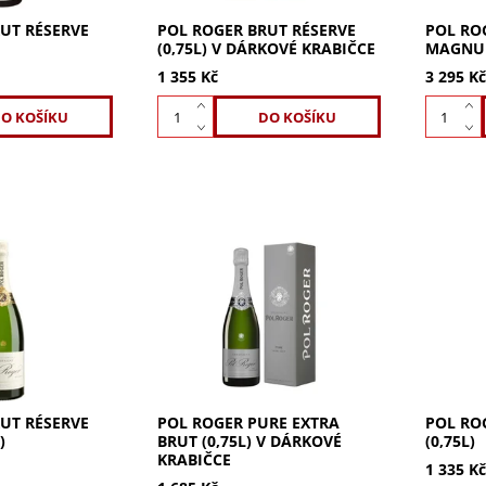
UT RÉSERVE
POL ROGER BRUT RÉSERVE
POL RO
(0,75L) V DÁRKOVÉ KRABIČCE
MAGNUM
1 355 Kč
3 295 K
 Réserve
Pol Roger Pure Extra Brut 0,75l
Pol Roge
 slavné
v dárkové krabičce. Jedinečné
. Harmon
nezměněnou
cuvée s rafinovanou vůní
Velkorys
49. Ručně
květů hřebíčku a růže. Chuť je
ovocnými
, bohatá vůně
přímá, strukturovaná a plná....
Elegantn
s květy....
UT RÉSERVE
POL ROGER PURE EXTRA
POL RO
)
BRUT (0,75L) V DÁRKOVÉ
(0,75L)
KRABIČCE
1 335 K