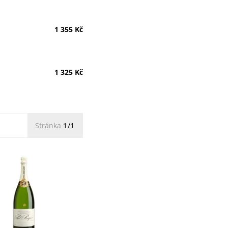
1 355 Kč
1 325 Kč
Stránka
1/1
r Brut Réserve
(1,5l): šampaňské s
ní etiketou. Ručně
é kaly, vůně hrušky,
 jasmínu. Dynamická,
ká a...