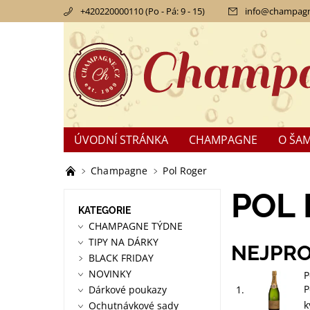
+420220000110 (Po - Pá: 9 - 15)
info
@
champagn
ÚVODNÍ STRÁNKA
CHAMPAGNE
O ŠA
KONTAKTY
OBCHODNÍ PODMÍNKY
RE
Champagne
Pol Roger
POL
KATEGORIE
CHAMPAGNE TÝDNE
TIPY NA DÁRKY
NEJPRO
BLACK FRIDAY
NOVINKY
P
P
Dárkové poukazy
1.
k
Ochutnávkové sady