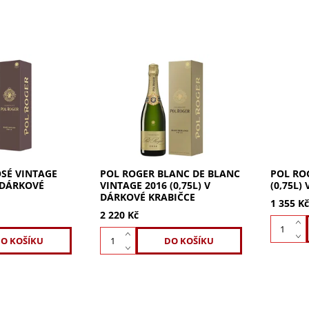
 Vintage 2018
Prémiové Pol Roger Blanc de
Pol Roge
vé krabičce.
Blanc Vintage 2016 z Côte des
v dárko
ě červeného
Blancs. Elegantní Champagne
cukru a 
 papáji,
s jemnou mineralitou, citrusy
komplex
vé tóny.
a dlouhým sofistikovaným...
kořenitý
SÉ VINTAGE
POL ROGER BLANC DE BLANC
POL RO
V DÁRKOVÉ
VINTAGE 2016 (0,75L) V
(0,75L)
DÁRKOVÉ KRABIČCE
1 355 K
2 220 Kč