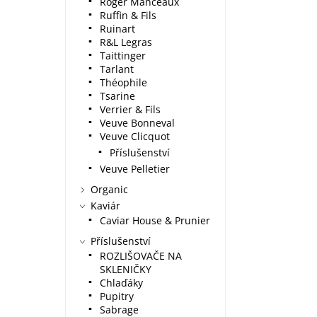
Roger Manceaux
Ruffin & Fils
Ruinart
R&L Legras
Taittinger
Tarlant
Théophile
Tsarine
Verrier & Fils
Veuve Bonneval
Veuve Clicquot
Příslušenství
Veuve Pelletier
Organic
Kaviár
Caviar House & Prunier
Příslušenství
ROZLIŠOVAČE NA
SKLENIČKY
Chlaďáky
Pupitry
Sabrage