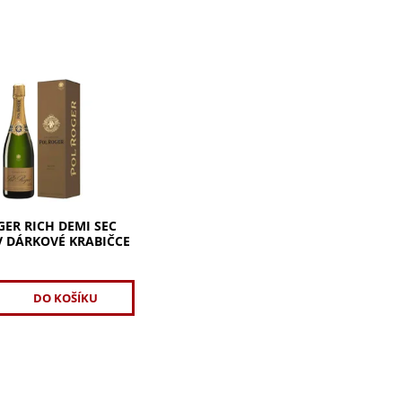
r Rich Demi Sec 0,75l
vé krabičce. Harmonie
kyselosti. Velkorysá,
ní chuť s ovocnými a
mi tóny. Elegantní...
GER RICH DEMI SEC
 V DÁRKOVÉ KRABIČCE
č