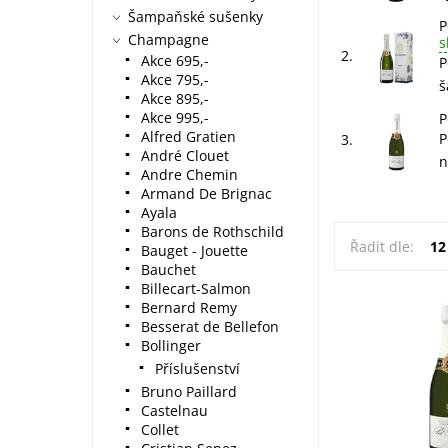
Šampaňské sušenky
P
Champagne
s
2.
Akce 695,-
P
Akce 795,-
š
Akce 895,-
Akce 995,-
P
Alfred Gratien
P
3.
André Clouet
n
Andre Chemin
Armand De Brignac
Ayala
Barons de Rothschild
Řadit dle:
12
Bauget - Jouette
Bauchet
Billecart-Salmon
Bernard Remy
Besserat de Bellefon
Pol Roger Brut 
Bollinger
tradiční šampa
Příslušenství
nezměněnou et
1849. Ručně se
Bruno Paillard
vůně hrušky, 
Castelnau
a jasmínu....
Collet