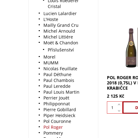
Louis Roederer
Cristal
Lucien Lalardier
L'Hoste
Mailly Grand Cru
Michel Arnould
Pol Roger Rosé
Michel Littiére
(0,75l) v dárko
Moët & Chandon
Intenzivní vůn
Příslušenství
ovoce, manga a
později květino
Morel
Plnější,...
MUMM
Nicolas Feuillate
Paul Déthune
POL ROGER RO
Paul Chambois
2018 (0,75L) 
Paul Leredde
KRABIČCE
Paul Louis Martin
2 125 Kč
Perrier Jouët
Philipponnat
Pierre Gobillard
Piper Heidsieck
Pol Couronne
Pol Roger
Pommery