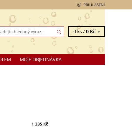
PŘIHLÁŠENÍ
0 ks /
0 Kč
DLEM
MOJE OBJEDNÁVKA
1 335 Kč