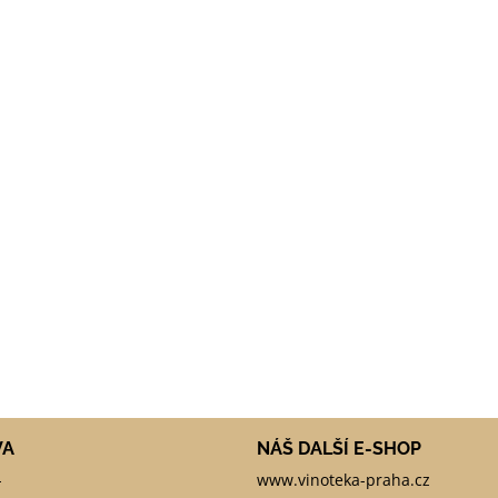
VA
NÁŠ DALŠÍ E-SHOP
-
www.vinoteka-praha.cz