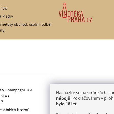
-
 CZK
a Platby
ernetový obchod, osobní odběr
ný.
jich v Champagni 264
Nacházíte se na stránkách s 
gni 43
nápojů
. Pokračováním v prohl
17
bylo 18 let
.
 z bílých hroznů