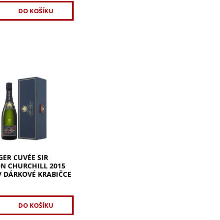
er Cuvée Sir Winston
l 2015, cuvée ctící
o státníka. Přísně
 tajemství složení s
 na statnost,
u a...
GER CUVÉE SIR
N CHURCHILL 2015
 V DÁRKOVÉ KRABIČCE
č