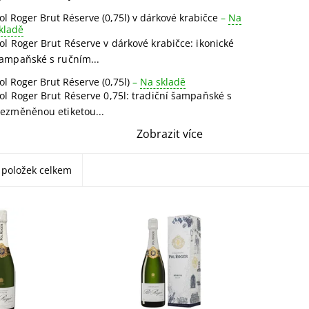
ol Roger Brut Réserve (0,75l) v dárkové krabičce
–
Na
kladě
ol Roger Brut Réserve v dárkové krabičce: ikonické
ampaňské s ručním...
ol Roger Brut Réserve (0,75l)
–
Na skladě
ol Roger Brut Réserve 0,75l: tradiční šampaňské s
ezměněnou etiketou...
Zobrazit více
položek celkem
Réserve 0,75l:
Pol Roger Brut Réserve v
Pol Roge
ňské s
dárkové krabičce: ikonické
Magnum 
iketou od
šampaňské s ručním
legendár
třásané kaly,
setřásáním kalů. Vůně hrušky,
setřásan
manga, zimolezu
manga a zimolezu.
manga a
Dynamická, harmonická a...
harmonic