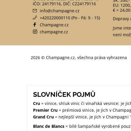
SK: 350,-
EU: 1200,
€ = 24,00
info
@
champagne.cz
+420220000110 (Po - Pá: 9 - 15)
Dopravy 
Champagne.cz
Jsme int
champagne.cz
není mož
2026 © Champagne.cz, všechna práva vyhrazena
SLOVNÍČEK POJMŮ
Cru
= vinice, shluk vinic či vinařská vesnice; je 
Premier Cru
= prémiová vinice, je jich v Champa
Grand Cru
= nejlepší vinice, je jich v Champagni 
Blanc de Blancs
= bílé šampaňské vyrobené pouze