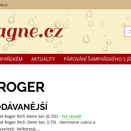
e.cz
MPAŇSKÉM
AKTUALITY
PÁROVÁNÍ ŠAMPAŇSKÉHO S JÍ
KLAMACE
 ROGER
DÁVANĚJŠÍ
ol Roger Rich Demi Sec (0,75l)
–
Na skladě
ol Roger Rich Demi Sec 0,75l . Harmonie cukru a
yselosti. Velkorysá,...