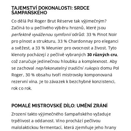
TAJEMSTVÍ DOKONALOSTI: SRDCE
ŠAMPAŇSKÉHO
Co dělá Pol Roger Brut Réserve tak výjimečným?
Začíná to u pečlivého výběru hroznů, které jsou
perfektně vyváženou symfonií
odrůd: 33 % Pinot Noir
pro plnost a strukturu, 33 % Chardonnay pro eleganci
a svěžest, a 33 % Meunier pro ovocnost a živost. Tyto
klenoty pocházejí z pečlivě vybraných
30 různých cru
,
což zaručuje jedinečnou hloubku a komplexnost. Aby
se zachoval
nepřekonatelný tradiční rukopis
domu Pol
Roger, 30 % obsahu tvoří mistrovsky komponovaná
rezervní vína. Je to závazek k bezchybné konzistenci,
rok co rok.
POMALÉ MISTROVSKÉ DÍLO: UMĚNÍ ZRÁNÍ
Zrození takto výjimečného šampaňského vyžaduje
trpělivost a oddanost. Víno prochází pečlivou
malolaktickou fermentací, která zjemňuje jeho hrany