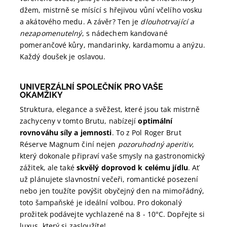
džem, mistrně se mísící s hřejivou vůní včelího vosku
a akátového medu. A závěr? Ten je
dlouhotrvající a
nezapomenutelný
, s nádechem kandované
pomerančové kůry, mandarinky, kardamomu a anýzu.
Každý doušek je oslavou.
UNIVERZÁLNÍ SPOLEČNÍK PRO VAŠE
OKAMŽIKY
Struktura, elegance a svěžest, které jsou tak mistrně
zachyceny v tomto Brutu, nabízejí
optimální
rovnováhu síly a jemnosti
. To z Pol Roger Brut
Réserve Magnum činí nejen
pozoruhodný aperitiv
,
který dokonale připraví vaše smysly na gastronomický
zážitek, ale také
skvělý doprovod k celému jídlu
. Ať
už plánujete slavnostní večeři, romantické posezení
nebo jen toužíte povýšit obyčejný den na mimořádný,
toto šampaňské je ideální volbou. Pro dokonalý
prožitek podávejte vychlazené na 8 - 10°C. Dopřejte si
luxus, který si zasloužíte!