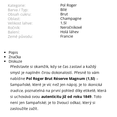
Pol Roger
Kategorie:
Bílé
Barva / Typ:
Brut
Obsah cukru:
Champagne
Oblast:
1,5l
Velikost lahve:
Neročníkové
Ročník:
Holá láhev
Balení:
Francie
Země původu:
Popis
Značka
Diskuze
Představte si okamžik, kdy se čas zastaví a každý
smysl je naplněn čirou dokonalostí. Přesně to vám
nabídne
Pol Roger Brut Réserve Magnum (1,5l)
–
šampaňské, které je víc než jen nápoj. Je to
ikonická
tradice
, poznatelná na první pohled díky etiketě, která
si uchovává svou
autenticitu již od roku 1849
. Toto
není jen šampaňské; je to živoucí odkaz, který si
zasloužíte zažít.