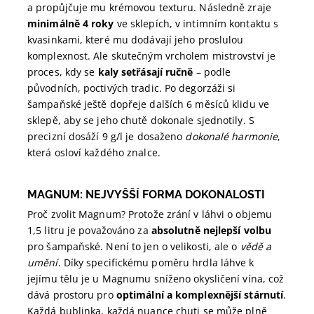
a propůjčuje mu krémovou texturu. Následně zraje
minimálně 4 roky
ve sklepích, v intimním kontaktu s
kvasinkami, které mu dodávají jeho proslulou
komplexnost. Ale skutečným vrcholem mistrovství je
proces, kdy se
kaly setřásají ručně
– podle
původních, poctivých tradic. Po degorzáži si
šampaňské ještě dopřeje dalších 6 měsíců klidu ve
sklepě, aby se jeho chutě dokonale sjednotily. S
precizní dosáží 9 g/l je dosaženo
dokonalé harmonie
,
která osloví každého znalce.
MAGNUM: NEJVYŠŠÍ FORMA DOKONALOSTI
Proč zvolit Magnum? Protože zrání v láhvi o objemu
1,5 litru je považováno za
absolutně nejlepší volbu
pro šampaňské. Není to jen o velikosti, ale o
vědě a
umění
. Díky specifickému poměru hrdla láhve k
jejímu tělu je u Magnumu sníženo okysličení vína, což
dává prostoru pro
optimální a komplexnější stárnutí
.
Každá bublinka, každá nuance chuti se může plně