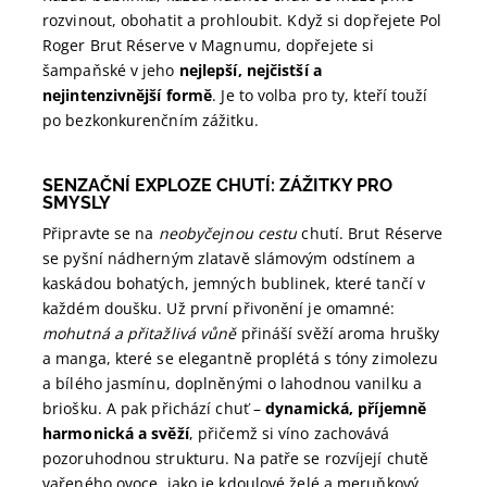
rozvinout, obohatit a prohloubit. Když si dopřejete Pol
Roger Brut Réserve v Magnumu, dopřejete si
šampaňské v jeho
nejlepší, nejčistší a
nejintenzivnější formě
. Je to volba pro ty, kteří touží
po bezkonkurenčním zážitku.
SENZAČNÍ EXPLOZE CHUTÍ: ZÁŽITKY PRO
SMYSLY
Připravte se na
neobyčejnou cestu
chutí. Brut Réserve
se pyšní nádherným zlatavě slámovým odstínem a
kaskádou bohatých, jemných bublinek, které tančí v
každém doušku. Už první přivonění je omamné:
mohutná a přitažlivá vůně
přináší svěží aroma hrušky
a manga, které se elegantně proplétá s tóny zimolezu
a bílého jasmínu, doplněnými o lahodnou vanilku a
briošku. A pak přichází chuť –
dynamická, příjemně
harmonická a svěží
, přičemž si víno zachovává
pozoruhodnou strukturu. Na patře se rozvíjejí chutě
vařeného ovoce, jako je kdoulové želé a meruňkový