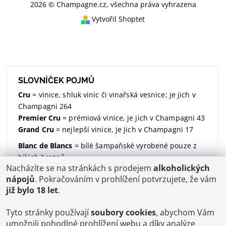
2026 © Champagne.cz, všechna práva vyhrazena
Vytvořil Shoptet
SLOVNÍČEK POJMŮ
Cru
= vinice, shluk vinic či vinařská vesnice; je jich v
Champagni 264
Premier Cru
= prémiová vinice, je jich v Champagni 43
Grand Cru
= nejlepší vinice, je jich v Champagni 17
Blanc de Blancs
= bílé šampaňské vyrobené pouze z
bílých hroznů
Nacházíte se na stránkách s prodejem
alkoholických
Blanc de Noirs
= bílé šampaňské vyrobené pouze z
nápojů
. Pokračováním v prohlížení potvrzujete, že vám
modrých hroznů
již bylo 18 let
.
dosáž / dosage / dávkování
= množství dodaného
cukru (udávané v gramech na litr)
Tyto stránky používají
soubory cookies
, abychom Vám
Brut
= suchý; značí kolik dodaného cukru v sobě
umožnili pohodlné prohlížení webu a díky analýze