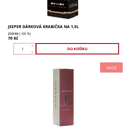
JEEPER DÁRKOVÁ KRABIČKA NA 1,5L
210 Kč
(–66 %)
70 Kč
AKCE
Dárková krabička L'Hoste na 1 láhev je elegantní obal,
který perfektně doplní jakoukoli láhev L'Hoste. Vytvořte
nezapomenutelný dárek s touto...