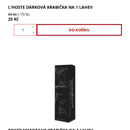
L'HOSTE DÁRKOVÁ KRABIČKA NA 1 LAHEV
85 Kč
(–70 %)
25 Kč
ROGER MANCEAUX krabička na 1 lahev pozvedne váš
dárek na novou úroveň elegance. Skvělá prezentace a
ochrana lahve pro nezapomenutelný dojem....