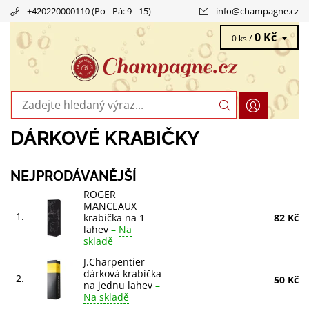
+420220000110 (Po - Pá: 9 - 15)
info
@
champagne.cz
0 Kč
0 ks /
DÁRKOVÉ KRABIČKY
NEJPRODÁVANĚJŠÍ
ROGER
MANCEAUX
1.
krabička na 1
82 Kč
lahev
–
Na
skladě
J.Charpentier
dárková krabička
2.
50 Kč
na jednu lahev
–
Na skladě