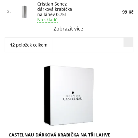
Cristian Senez
dárková krabička
3.
99 Kč
na láhev 0,75l
–
Na skladě
Zobrazit více
12
položek celkem
Dárková krabička Castelnau na tři lahve šampaňského.
Elegantní bílé provedení pro dokonalý prezent.
Objednejte nyní!
CASTELNAU DÁRKOVÁ KRABIČKA NA TŘI LAHVE