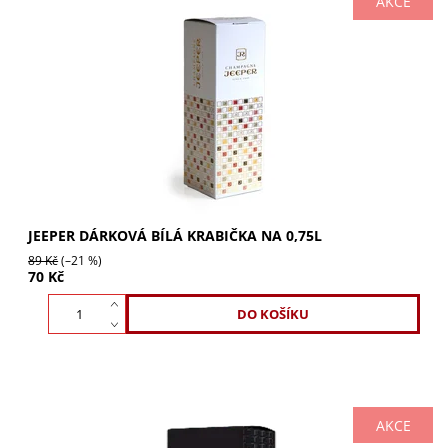
AKCE
Dárková bílá krabička Jeeper na 0,75l láhev se zlatým
embosovaným zdobením. Ideální pro vytvoření luxusního
dárkového setu s jakoukoli lahví...
JEEPER DÁRKOVÁ BÍLÁ KRABIČKA NA 0,75L
89 Kč
(–21 %)
70 Kč
AKCE