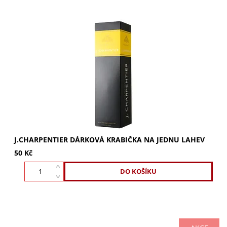
J.Charpentier dárková krabička na jednu lahev. Luxusní
obal pro dokonalou prezentaci vašeho dárku. Zajistěte
nezapomenutelný zážitek a ochranu....
J.CHARPENTIER DÁRKOVÁ KRABIČKA NA JEDNU LAHEV
50 Kč