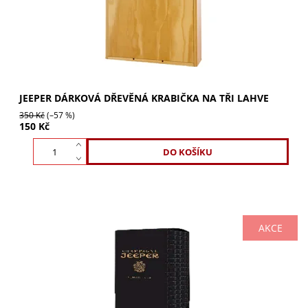
JEEPER DÁRKOVÁ DŘEVĚNÁ KRABIČKA NA TŘI LAHVE
350 Kč
(–57 %)
150 Kč
AKCE
JEEPER Dárková Krabička na 0,375l: Proměňte dar v
nezapomenutelný zážitek. Elegantní, prémiová kvalita,
perfektní velikost pro vaše lahve. Vytvořte...