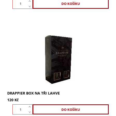
Drappier Box na tři lahve: Elegance a prestiž pro vaše
prémiové lahve. Bezkonkurenční ochrana a luxusní
prezentace. Ideální dárek pro každou...
DRAPPIER BOX NA TŘI LAHVE
120 Kč