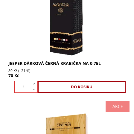
JEEPER černá dárková krabička na 0,75l pozvedne vaše
dary na novou úroveň. Luxusní prezentace pro víno a
destiláty. Zvyšte hodnotu svého dárku a...
JEEPER DÁRKOVÁ ČERNÁ KRABIČKA NA 0,75L
89 Kč
(–21 %)
70 Kč
AKCE
Dřevěná krabička JEEPER pro 3 lahve. Luxusní obal pro
víno či destiláty. Skvělá prezentace a ochrana daru. Zvyšte
hodnotu svých dárků. Kupte ještě...