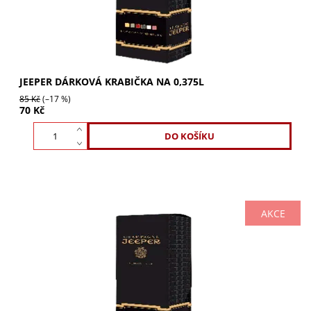
JEEPER DÁRKOVÁ KRABIČKA NA 0,375L
85 Kč
(–17 %)
70 Kč
AKCE
JEEPER Dárková krabička na 1,5l dodá vašemu dárku
luxusní vzhled. Perfektní ochrana a elegantní design pro
výjimečné láhve. Učiňte svůj dárek...