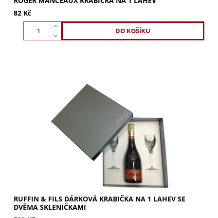
ROGER MANCEAUX KRABIČKA NA 1 LAHEV
82 Kč
Dárková krabička Ruffin & Fils na 1 lahev se dvěma
skleničkami. Ideální pro prezentaci vína nebo jiných
nápojů. Elegantní balení, které udělá...
RUFFIN & FILS DÁRKOVÁ KRABIČKA NA 1 LAHEV SE
DVĚMA SKLENIČKAMI