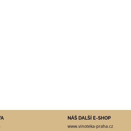
VA
NÁŠ DALŠÍ E-SHOP
-
www.vinoteka-praha.cz