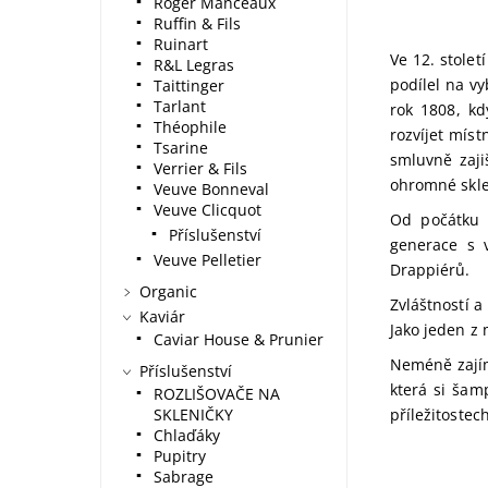
Roger Manceaux
Ruffin & Fils
Ruinart
Ve 12. stolet
R&L Legras
podílel na v
Taittinger
Tarlant
rok 1808, kd
Théophile
rozvíjet míst
Tsarine
smluvně zaji
Verrier & Fils
ohromné skle
Veuve Bonneval
Veuve Clicquot
Od počátku 
Příslušenství
generace s 
Veuve Pelletier
Drappiérů.
Organic
Zvláštností a
Kaviár
Jako jeden z
Caviar House & Prunier
Neméně zajím
Příslušenství
která si šamp
ROZLIŠOVAČE NA
příležitostec
SKLENIČKY
Chlaďáky
Pupitry
Sabrage