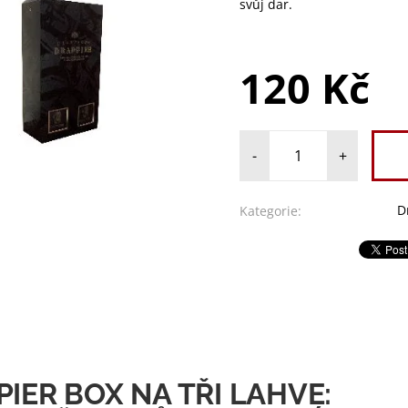
svůj dar.
120 Kč
-
+
D
Kategorie:
IER BOX NA TŘI LAHVE: