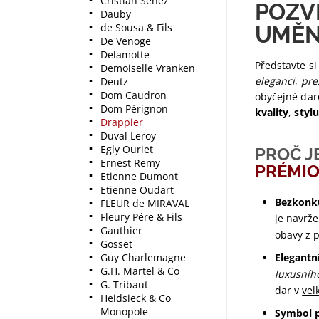
Cristian Senez
POZV
Dauby
de Sousa & Fils
UMĚN
De Venoge
Delamotte
Představte si
Demoiselle Vranken
eleganci
,
pre
Deutz
Dom Caudron
obyčejné daro
Dom Pérignon
kvality
,
stylu
Drappier
Duval Leroy
Egly Ouriet
PROČ J
Ernest Remy
PRÉMIO
Etienne Dumont
Etienne Oudart
Bezkonku
FLEUR de MIRAVAL
Fleury Pére & Fils
je navrž
Gauthier
obavy z 
Gosset
Guy Charlemagne
Elegantn
G.H. Martel & Co
luxusníh
G. Tribaut
dar v
vel
Heidsieck & Co
Monopole
Symbol p