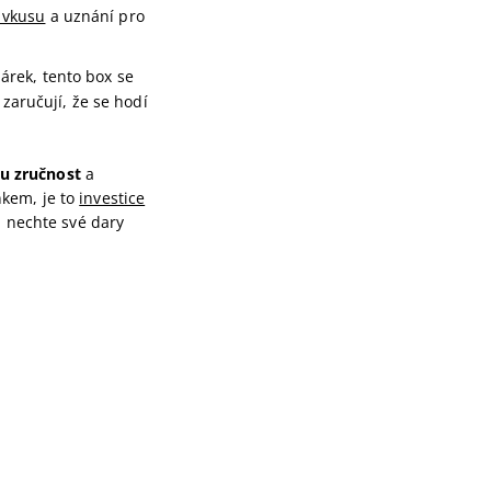
 vkusu
a uznání pro
árek, tento box se
zaručují, že se hodí
u zručnost
a
ňkem, je to
investice
 a nechte své dary