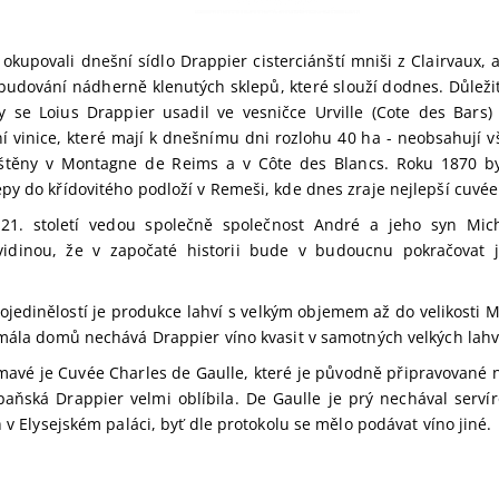
í okupovali dnešní sídlo Drappier cisterciánští mniši z Clairvaux,
ybudování nádherně klenutých sklepů, které slouží dodnes. Důleži
y se Loius Drappier usadil ve vesničce Urville (Cote des Bars) 
ní vinice, které mají k dnešnímu dni rozlohu 40 ha - neobsahují v
štěny v Montagne de Reims a v Côte des Blancs. Roku 1870 by
py do křídovitého podloží v Remeši, kde dnes zraje nejlepší cuvé
21. století vedou společně společnost André a jeho syn Mich
vidinou, že v započaté historii bude v budoucnu pokračovat 
 ojedinělostí je produkce lahví s velkým objemem až do velikosti Me
 mála domů nechává Drappier víno kvasit v samotných velkých lahv
avé je Cuvée Charles de Gaulle, které je původně připravované n
aňská Drappier velmi oblíbila. De Gaulle je prý nechával servíro
h v Elysejském paláci, byť dle protokolu se mělo podávat víno jiné.