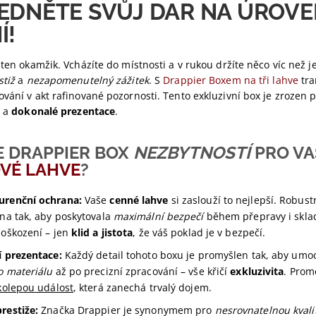
EDNĚTE SVŮJ DAR NA ÚROV
Í!
 ten okamžik. Vcházíte do místnosti a v rukou držíte něco víc než je
stiž
a
nezapomenutelný zážitek
. S
Drappier Boxem na tři lahve
tra
vání v akt rafinované pozornosti. Tento exkluzivní box je zrozen pro
a
dokonalé prezentace
.
E DRAPPIER BOX
NEZBYTNOSTÍ
PRO VA
VÉ LAHVE
?
renční ochrana:
Vaše
cenné lahve
si zaslouží to nejlepší. Robus
ena tak, aby poskytovala
maximální bezpečí
během přepravy i skla
poškození – jen
klid a jistota
, že váš poklad je v bezpečí.
í prezentace:
Každý detail tohoto boxu je promyšlen tak, aby umo
o materiálu
až po precizní zpracování – vše křičí
exkluzivita
. Prom
kolepou událost
, která zanechá trvalý dojem.
restiže:
Značka Drappier je synonymem pro
nesrovnatelnou kvali