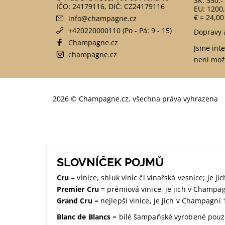
SK: 350,-
EU: 1200,
€ = 24,00
info
@
champagne.cz
+420220000110 (Po - Pá: 9 - 15)
Dopravy 
Champagne.cz
Jsme int
champagne.cz
není mož
2026 © Champagne.cz, všechna práva vyhrazena
SLOVNÍČEK POJMŮ
Cru
= vinice, shluk vinic či vinařská vesnice; je 
Premier Cru
= prémiová vinice, je jich v Champa
Grand Cru
= nejlepší vinice, je jich v Champagni 
Blanc de Blancs
= bílé šampaňské vyrobené pouze