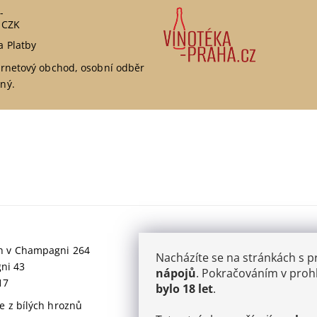
-
 CZK
a Platby
ernetový obchod, osobní odběr
ný.
jich v Champagni 264
Nacházíte se na stránkách s 
gni 43
nápojů
. Pokračováním v prohl
17
bylo 18 let
.
 z bílých hroznů