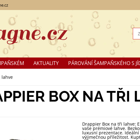
e.cz
MPAŇSKÉM
AKTUALITY
PÁROVÁNÍ ŠAMPAŇSKÉHO S JÍ
KLAMACE
i lahve
PPIER BOX NA TŘI
Drappier Box na tři lahve: 
vaše prémiové lahve. Bezk
luxusní prezentace. Ideáln
výjimečnou příležitost. Ku