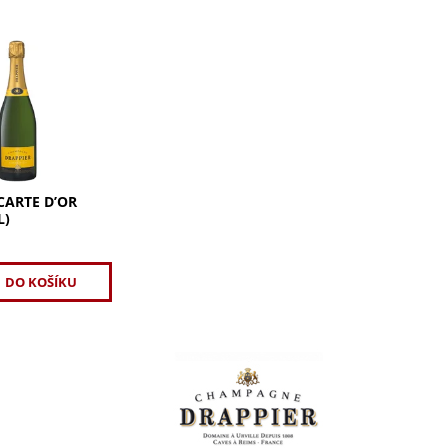
rte d’Or Brut
rmonické spojení
, Chardonnay a
ychutnejte vůni
kví a kdoule s
óny....
CARTE D’OR
L)