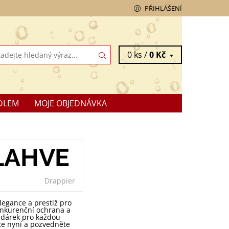
PŘIHLÁŠENÍ
0 ks /
0 Kč
DLEM
MOJE OBJEDNÁVKA
 LAHVE
Drappier
Elegance a prestiž pro
onkurenční ochrana a
í dárek pro každou
pte nyní a pozvedněte