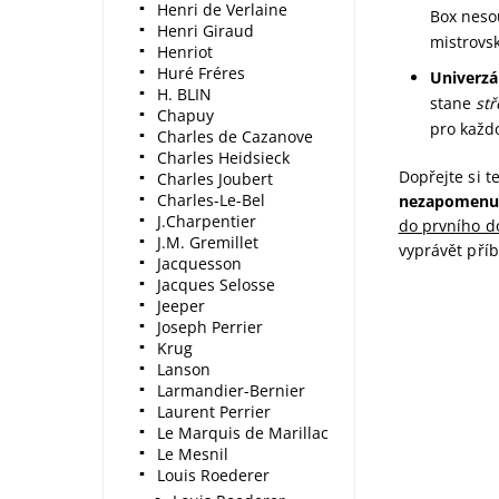
Henri de Verlaine
Box nesou
Henri Giraud
mistrovsk
Henriot
Huré Fréres
Univerzá
H. BLIN
stane
st
Chapuy
pro kaž
Charles de Cazanove
Charles Heidsieck
Dopřejte si t
Charles Joubert
Charles-Le-Bel
nezapomenut
J.Charpentier
do prvního 
J.M. Gremillet
vyprávět pří
Jacquesson
Jacques Selosse
Jeeper
Joseph Perrier
Krug
Lanson
Larmandier-Bernier
Laurent Perrier
Le Marquis de Marillac
Le Mesnil
Louis Roederer