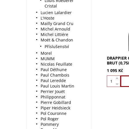
Louis Roederer
Cristal
Lucien Lalardier
L'Hoste
Drappier Ca
Mailly Grand Cru
(0,75l): Ha
Michel Arnould
Pinot Noir
Michel Littiére
Meunier. V
Moët & Chandon
bílých bros
pikantními t
Příslušenství
Morel
DRAPPIER 
MUMM
BRUT (0,75
Nicolas Feuillate
Paul Déthune
1 095 Kč
Paul Chambois
Paul Leredde
Paul Louis Martin
Perrier Jouët
Philipponnat
Pierre Gobillard
Piper Heidsieck
Pol Couronne
Pol Roger
Pommery