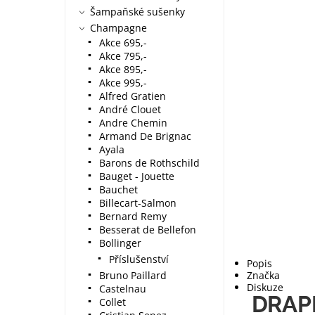
Šampaňské sušenky
Champagne
Akce 695,-
Akce 795,-
Akce 895,-
Akce 995,-
Alfred Gratien
André Clouet
Andre Chemin
Armand De Brignac
Ayala
Barons de Rothschild
Bauget - Jouette
Bauchet
Billecart-Salmon
Bernard Remy
Besserat de Bellefon
Bollinger
Příslušenství
Popis
Bruno Paillard
Značka
Diskuze
Castelnau
DRAPP
Collet