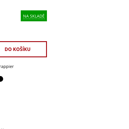
NA SKLADĚ
rappier