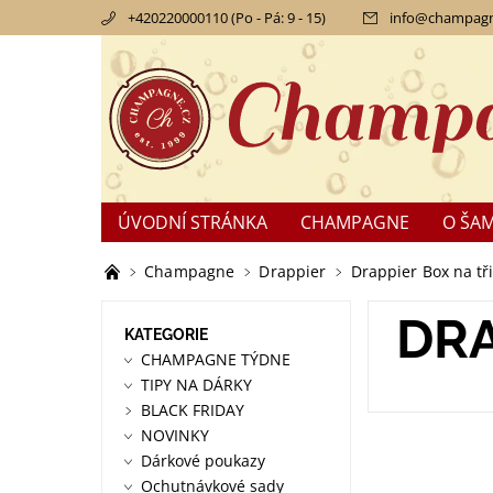
+420220000110 (Po - Pá: 9 - 15)
info
@
champagn
ÚVODNÍ STRÁNKA
CHAMPAGNE
O ŠA
KONTAKTY
OBCHODNÍ PODMÍNKY
RE
Champagne
Drappier
Drappier Box na tř
DRA
KATEGORIE
CHAMPAGNE TÝDNE
TIPY NA DÁRKY
BLACK FRIDAY
NOVINKY
Dárkové poukazy
Ochutnávkové sady