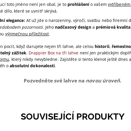
cí toto jméno není jen obal, je to
prohlášení
o vašem
vytříbeném
é dílo, které se uvnitř skrývá.
lní elegance:
Ať už jde o narozeniny, výročí, svatbu nebo firemní d
ředobodem pozornosti
. Jeho
nadčasový design
a
prémiová kvalita
dou
výjimečnou příležitost
.
en pocit, když darujete nejen tři lahve, ale celou
historii
,
řemeslno
elný zážitek
.
Drappier Box na tři lahve
není jen praktickým dopl
dojmu
, který nikdy nevybledne. Zajistěte si tento klenot ještě dnes
běh o
absolutní dokonalosti
.
Pozvedněte své lahve na
novou úroveň
.
SOUVISEJÍCÍ PRODUKTY