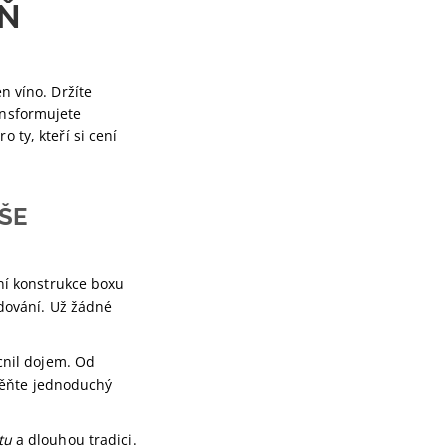
EŇ
n víno. Držíte
nsformujete
 ty, kteří si cení
ŠE
tní konstrukce boxu
dování. Už žádné
cnil dojem. Od
ěňte jednoduchý
tu
a dlouhou tradici.