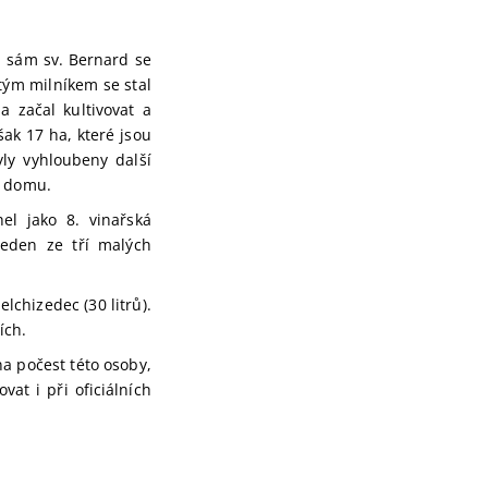
 a sám sv. Bernard se
tým milníkem se stal
a začal kultivovat a
šak 17 ha, které jsou
ly vyhloubeny další
e domu.
el jako 8. vinařská
jeden ze tří malých
lchizedec (30 litrů).
ích.
a počest této osoby,
vat i při oficiálních