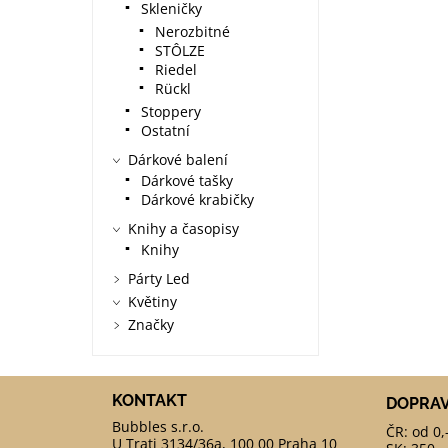
Skleničky
Nerozbitné
STÔLZE
Riedel
Rückl
Stoppery
Ostatní
Dárkové balení
Dárkové tašky
Dárkové krabičky
Knihy a časopisy
Knihy
Párty Led
Květiny
Značky
KONTAKT
DOPRA
ČR: od 0,