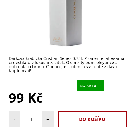
Dárková krabička Cristian Senez 0,75l. Proměňte láhev vína
či destilátu v luxusní zážitek. Okamžitý punc elegance a
dokonalá ochrana. Obdarujte s citem a vystupte z davu.
Kupte nyní!
NA SKLADĚ
99 Kč
-
+