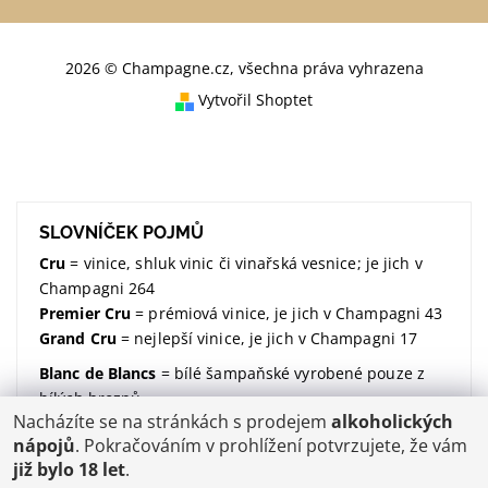
2026 © Champagne.cz, všechna práva vyhrazena
Vytvořil Shoptet
SLOVNÍČEK POJMŮ
Cru
= vinice, shluk vinic či vinařská vesnice; je jich v
Champagni 264
Premier Cru
= prémiová vinice, je jich v Champagni 43
Grand Cru
= nejlepší vinice, je jich v Champagni 17
Blanc de Blancs
= bílé šampaňské vyrobené pouze z
bílých hroznů
Nacházíte se na stránkách s prodejem
alkoholických
Blanc de Noirs
= bílé šampaňské vyrobené pouze z
nápojů
. Pokračováním v prohlížení potvrzujete, že vám
modrých hroznů
již bylo 18 let
.
dosáž / dosage / dávkování
= množství dodaného