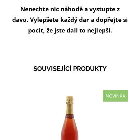
Nenechte nic náhodě a vystupte z
davu. Vylepšete každý dar a dopřejte si
pocit, že jste dali to nejlepší.
SOUVISEJÍCÍ PRODUKTY
NOVINKA
Cristian Senez Rosé de Saigne Brut má jasnou
růžovou barvu a intenzivní vůni lesního ovoce s
nádechem citrusů. Vychutnejte si krásnou
rovnováhu...