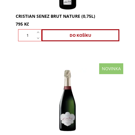
CRISTIAN SENEZ BRUT NATURE (0,75L)
795 Kč
NOVINKA
Cristian Senez Carte Blanche Brut (0,75l) v dárkové
krabičce. 100% Pinot Noir, zlatavá barva, jemné
perlení. Lahodná směs žlutého ovoce a citrusů s...