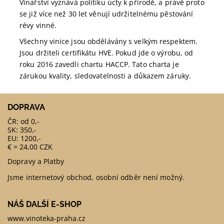
Vinařství vyznává politiku úcty k přírodě, a právě proto
se již více než 30 let věnují udržitelnému pěstování
révy vinné.
Všechny vinice jsou obdělávány s velkým respektem.
Jsou držiteli certifikátu HVE. Pokud jde o výrobu, od
roku 2016 zavedli chartu HACCP. Tato charta je
zárukou kvality, sledovatelnosti a důkazem záruky.
DOPRAVA
ČR: od 0,-
SK: 350,-
EU: 1200,-
€ = 24,00 CZK
Dopravy a Platby
Jsme internetový obchod, osobní odběr není možný.
NÁŠ DALŠÍ E-SHOP
www.vinoteka-praha.cz