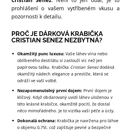
Cristian Senez
. Není to jen obal, je to
prohlášení o vašem vytříbeném vkusu a
pozornosti k detailu.
PROČ JE DÁRKOVÁ KRABIČKA
CRISTIAN SENEZ
NEZBYTNÁ?
Okamžitý punc luxusu:
Vaše láhev vína nebo
oblíbeného destilátu si zaslouží víc než jen
papírovou tašku. Krabička
Cristian Senez
dodává
okamžitý nádech elegance a prestiže, která se
odráží ve vaší volbě.
Nezapomenutelný první dojem:
První dojem je
klíčový. Když obdarovaný uvidí láhev uloženou v
této krásné krabičce, okamžitě pocítí, že dostal
něco mimořádného. Je to vizitka vaší péče a úcty.
Dokonalá ochrana:
Krabička je navržena pro láhve
o objemu 0,75l, což zajišťuje pevné a bezpečné