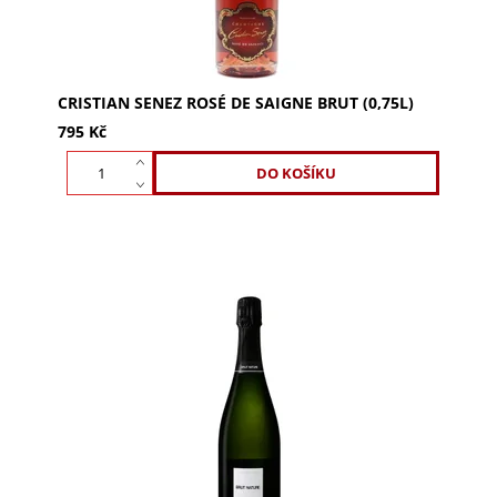
CRISTIAN SENEZ ROSÉ DE SAIGNE BRUT (0,75L)
795 Kč
Cristian Senez Brut Nature (0,75l) - šampaňské s
krystalickou čistotou, citrusy a broskví. Vyrobeno z
odrůd Chardonnay, Pinot Noir a Pinot Blanc....