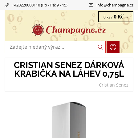
+420220000110 (Po - Pá: 9 - 15)
info
@
champagne.cz
0 Kč
0 ks /
CRISTIAN SENEZ DÁRKOVÁ
KRABIČKA NA LÁHEV 0,75L
Cristian Senez