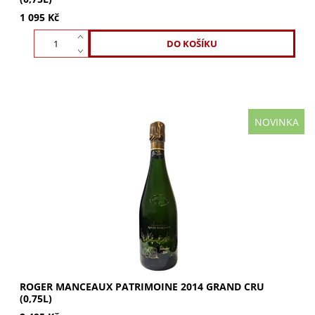
1 095 Kč
NOVINKA
Patrimoine 2014 je nejvyšší cuvée domu Roger Manceaux
– ročníkové champagne v kategorii Extra Brut z vinic
klasifikovaných Grand Cru. Zrání v...
ROGER MANCEAUX PATRIMOINE 2014 GRAND CRU
(0,75L)