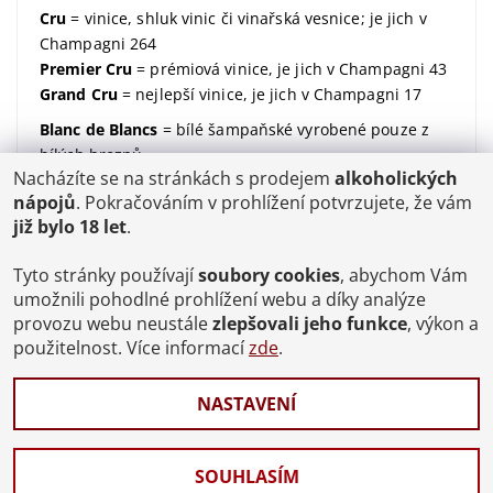
Cru
= vinice, shluk vinic či vinařská vesnice; je jich v
Champagni 264
Premier Cru
= prémiová vinice, je jich v Champagni 43
Grand Cru
= nejlepší vinice, je jich v Champagni 17
Blanc de Blancs
= bílé šampaňské vyrobené pouze z
bílých hroznů
Nacházíte se na stránkách s prodejem
alkoholických
Blanc de Noirs
= bílé šampaňské vyrobené pouze z
nápojů
. Pokračováním v prohlížení potvrzujete, že vám
modrých hroznů
již bylo 18 let
.
dosáž / dosage / dávkování
= množství dodaného
cukru (udávané v gramech na litr)
Tyto stránky používají
soubory cookies
, abychom Vám
Brut
= suchý; značí kolik dodaného cukru v sobě
umožnili pohodlné prohlížení webu a díky analýze
šampaňské má;
více zde
provozu webu neustále
zlepšovali jeho funkce
, výkon a
použitelnost. Více informací
zde
.
degorgement / disgorgement / degorzáž / odstřelení
/ odkalení
= proces, kdy se šampaňské zbaví kvasinek
a ukončí se tak jeho druhé zrání
NASTAVENÍ
Celý slovníček pojmů
SOUHLASÍM