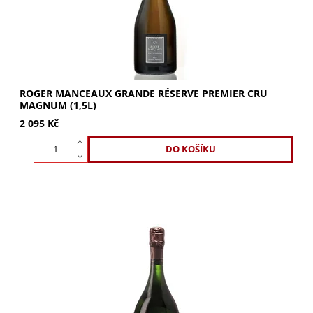
ROGER MANCEAUX GRANDE RÉSERVE PREMIER CRU
MAGNUM (1,5L)
2 095 Kč
ROGER MANCEAUX Héritage 2013 Premier Cru: Elegantní
šampaňské se zlatavou barvou a svěží vůní bílých květů.
Zrání v dubových sudech pro jedinečnou...