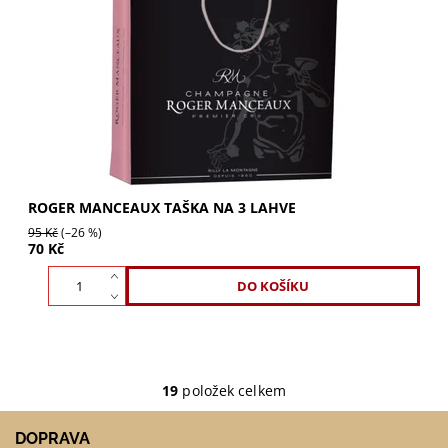
Luxusní dárková taška Roger Manceaux pro 3 lahve.
Ideální doplněk pro lahve Roger Manceaux, vytvořte s ní
dokonalý dárek. Kupte nyní a potěšte své...
ROGER MANCEAUX TAŠKA NA 3 LAHVE
95 Kč
(–26 %)
70 Kč
19
položek celkem
DOPRAVA