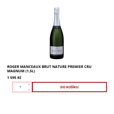
ROGER MANCEAUX Brut Nature Premier Cru Magnum
(1,5l) – osvěžující směs Pinot Noir, Chardonnay a Meunier.
Vůně meruněk, broskví a švestek s náznakem...
ROGER MANCEAUX BRUT NATURE PREMIER CRU
MAGNUM (1,5L)
1 595 Kč