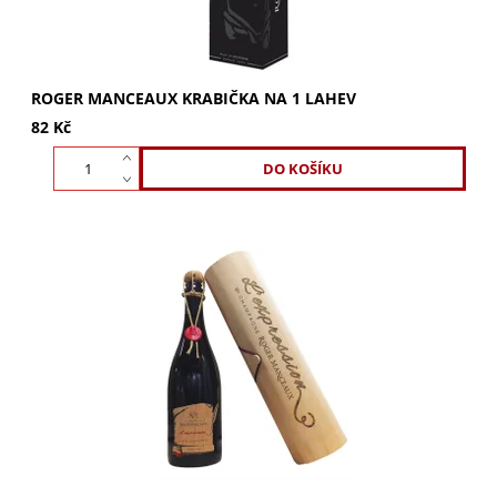
ROGER MANCEAUX KRABIČKA NA 1 LAHEV
82 Kč
ROGER MANCEAUX L’Expression Extra Brut Grand Cru v
dárkové krabičce. Výjimečné šampaňské, čistý výraz
terroiru a řemesla. Vytvořeno s vášní a...