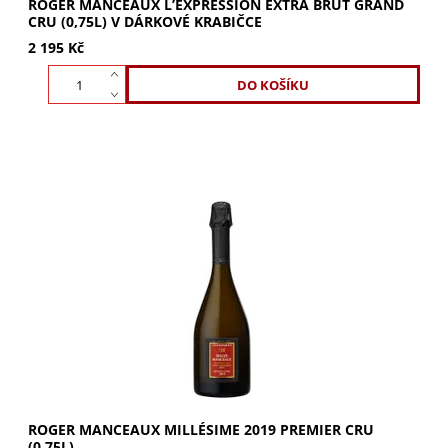
ROGER MANCEAUX L’EXPRESSION EXTRA BRUT GRAND
CRU (0,75L) V DÁRKOVÉ KRABIČCE
2 195 Kč
Ročníkové šampaňské z rodinného domu Roger
Manceaux, který ve čtvrté generaci pěstuje hrozny na
prestižních vinicích Premier a Grand Cru v...
ROGER MANCEAUX MILLÉSIME 2019 PREMIER CRU
(0,75L)