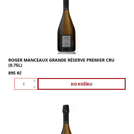
50% Pinot Noir (Grand Cru) a 50% Chardonnay (Premier
Cru). Vůně broskví, meruněk a malin s...
ROGER MANCEAUX GRANDE RÉSERVE PREMIER CRU
(0,75L)
895 Kč
ROGER MANCEAUX Grande Réserve Premier Cru Magnum
(1,5l) - mimořádné šampaňské z Grand Cru a Premier Cru.
Opojná vůně s tóny broskví a meruněk,...