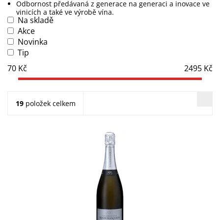
Odbornost předávaná z generace na generaci a inovace ve
vinicích a také ve výrobě vína.
Na skladě
Akce
Novinka
Tip
70
Kč
2495
Kč
19
položek celkem
ROGER MANCEAUX Blanc de Blancs Premier Cru: 100%
Chardonnay z Premier Cru. Vychutnejte svěží mátu,
zelené jablko a briošku. Čisté, svěží šampaňské...