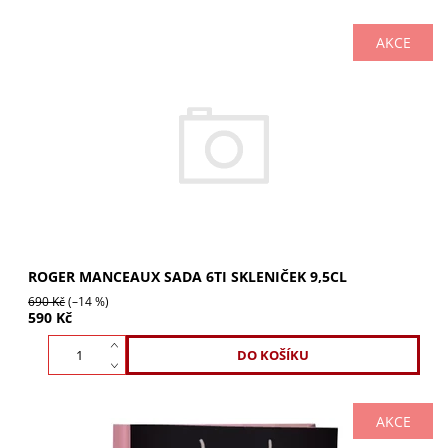
AKCE
Sada 6ti skleniček Roger Manceaux 9,5cl pro šampaňské,
ratafii, grappu či brandy. Ideální pro degustační porce.
Vychutnejte si bublinky a vůně...
ROGER MANCEAUX SADA 6TI SKLENIČEK 9,5CL
690 Kč
(–14 %)
590 Kč
AKCE