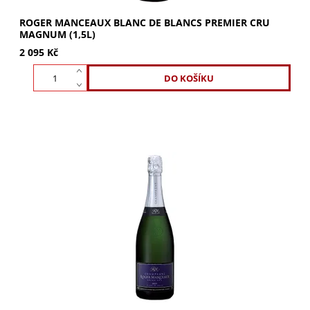
ROGER MANCEAUX BLANC DE BLANCS PREMIER CRU
MAGNUM (1,5L)
2 095 Kč
ROGER MANCEAUX Blanc de Noirs Pinot Noir Grand Cru.
100% Pinot Noir z Grand Cru s vůní briošky a mirabelek.
Bohatá, harmonická chuť s dokonalou...