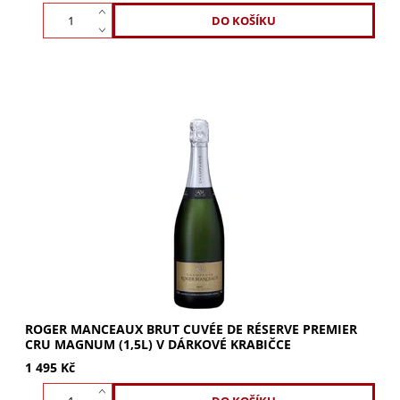
Objevte ROGER MANCEAUX Brut Cuvée de Réserve
Premier Cru Magnum. Vůně jarních květin a ovoce. Svěží,
elegantní a šťavnatá chuť s tóny máslových...
ROGER MANCEAUX BRUT CUVÉE DE RÉSERVE PREMIER
CRU MAGNUM (1,5L) V DÁRKOVÉ KRABIČCE
1 495 Kč