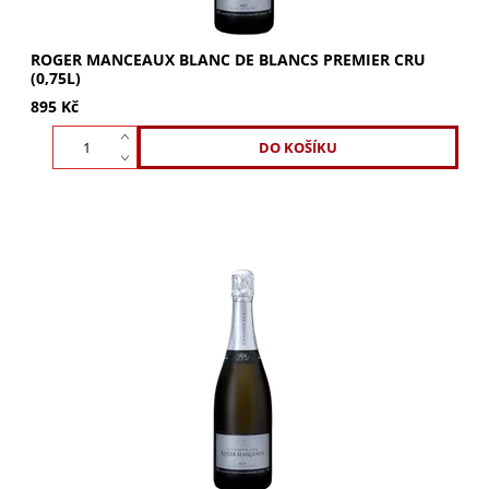
ROGER MANCEAUX BLANC DE BLANCS PREMIER CRU
(0,75L)
895 Kč
ROGER MANCEAUX Blanc de Blancs Premier Cru Magnum:
100% Chardonnay. Vůně máty, jablek a briošek. Čisté,
svěží šampaňské s minerálním charakterem,...