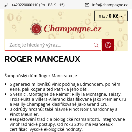
+420220000110 (Po - Pá: 9 - 15)
info
@
champagne.cz
0 Kč
0 ks /
ROGER MANCEAUX
Šampaňský dům Roger Manceaux je
5 generací milovníků vinic počínaje Edmondem, po něm
René, pak Roger a teď Patrik a jeho děti.
5 vesnic „Montagne de Reims“: Rilly la Montagne, Taissy,
Trois-Puits a Villers-Allerand klasifikované jako Premier Cru
a Mailly-Champagne klasifikované jako Grand Cru.
3 odrůdy hroznů: také hlavně Pinot Noir Chardonnay a
Pinot Meunier.
Respektování tradic a biologické rozmanitosti, integrované
vinohradnické postupy. Od roku 2016 má Manceaux
certifikaci vysoké ekologické hodnoty.