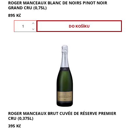
ROGER MANCEAUX BLANC DE NOIRS PINOT NOIR
GRAND CRU (0,75L)
895 Kč
ROGER MANCEAUX Brut Cuvée de Réserve Premier Cru
0,375l. Svěží, elegantní a šťavnatá chuť s tóny jarních
květin a ovoce. Jemný nádech máslových...
ROGER MANCEAUX BRUT CUVÉE DE RÉSERVE PREMIER
CRU (0,375L)
395 Kč