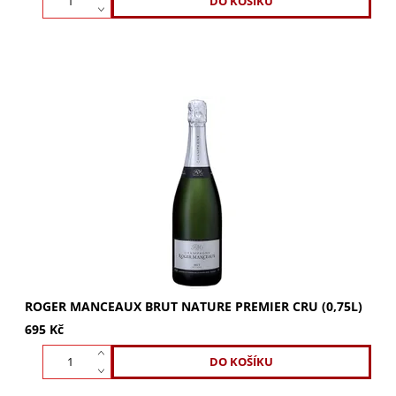
ROGER MANCEAUX Brut Nature Premier Cru. Směs Pinot
Noir, Chardonnay, Meunier. Svěží aroma meruněk,
broskví, švestek, ostružin. Chuť čistá, živá, s...
ROGER MANCEAUX BRUT NATURE PREMIER CRU (0,75L)
695 Kč