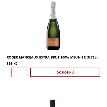
ROGER MANCEAUX Extra Brut 100% Meunier. Užijte si
vůni žlutých broskví a exotického ovoce s tóny bílého
pepře. Objevte pozoruhodnou rovnováhu mezi...
ROGER MANCEAUX EXTRA BRUT 100% MEUNIER (0,75L)
895 Kč
ROGER MANCEAUX Grande Réserve Premier Cru: Směs