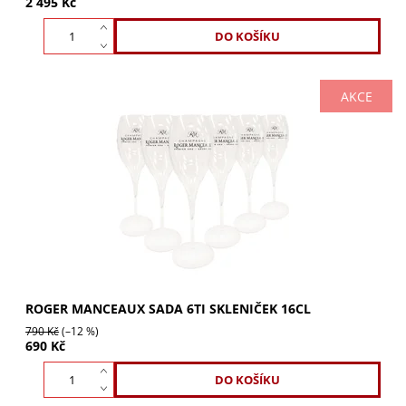
2 495 Kč
AKCE
ROGER MANCEAUX sada 6ti skleniček 16cl. Tulipánové
skleničky na šampaňské a bublinky. Vychutnejte si plnou
krásu vůně a bublinek. Ideální pro...
ROGER MANCEAUX SADA 6TI SKLENIČEK 16CL
790 Kč
(–12 %)
690 Kč