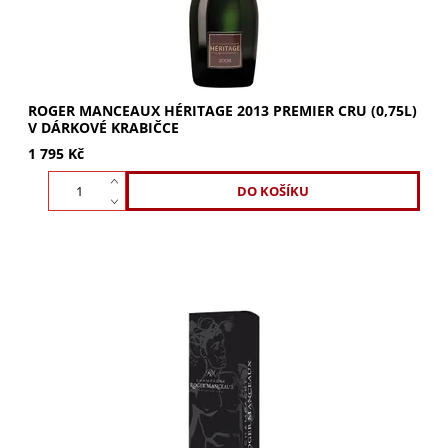
ROGER MANCEAUX HÉRITAGE 2013 PREMIER CRU (0,75L)
V DÁRKOVÉ KRABIČCE
1 795 Kč
ROGER MANCEAUX krabička na 1 lahev pozvedne váš
dárek na novou úroveň elegance. Skvělá prezentace a
ochrana lahve pro nezapomenutelný dojem....