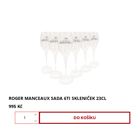
Sada 6ti skleniček ROGER MANCEAUX 23cl. Tulipánové
skleničky na šampaňské a bublinky. Vychutnejte si
dokonalé aroma a vizuální zážitek. Ideální pro...
ROGER MANCEAUX SADA 6TI SKLENIČEK 23CL
995 Kč