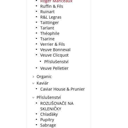
Roger Manceaux
Ruffin & Fils
Ruinart
R&L Legras
Taittinger
Tarlant
Théophile
Tsarine
Verrier & Fils
Veuve Bonneval
Veuve Clicquot
Příslušenství
Veuve Pelletier
Organic
Kaviár
Caviar House & Prunier
Příslušenství
ROZLIŠOVAČE NA
SKLENIČKY
Chlaďáky
Pupitry
Sabrage