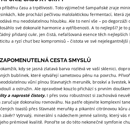
o příběhu času a trpělivosti. Toto výjimečné šampaňské zraje mini
sinkách, kde prochází pečlivou malolaktickou fermentací, která z
dodává mu neodolatelnou hloubku. Ale to není vše – po degorzáži 
osáhlo své dokonalé harmonie a vytříbenosti. A to nejlepší? Je to
 Žádný přidaný cukr, jen čistá, nefalšovaná esence těch nejlepších 
ticitu a ryzí chuť bez kompromisů – čistota ve své nejelegantnější
EZAPOMENUTELNÁ CESTA SMYSLŮ
 okamžik, kdy se jasná zlatavá barva rozlévá ve vaší sklenici, do
ých bublinek, které vytvářejí sametovou pěnu na povrchu. Přivoň
neodolatelnou vůní plnou šťavnatých meruněk, broskví a švestek, 
 kdoulí a ostružin. Ale opravdové kouzlo přichází s prvním douške
ality a naprosté čistoty.
I přes svou robustnost si zachovává neuv
á zaručuje dokonalou rovnováhu. Na patře objevíte komplexní tane
čených toastů přes šťavnaté meruňky a pikantní citrónovou kůru a
 závěr? Vytrvalý, minerální s nádechem jemné salinity, který vás
jeho prémiové kvalitě. Ponořte se do této nekonečné symfonie chu