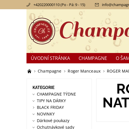
+420220000110 (Po - Pá: 9 - 15)
info
@
champagn
ÚVODNÍ STRÁNKA
CHAMPAGNE
O ŠA
KONTAKTY
OBCHODNÍ PODMÍNKY
RE
Champagne
Roger Manceaux
ROGER MANC
R
KATEGORIE
CHAMPAGNE TÝDNE
NAT
TIPY NA DÁRKY
BLACK FRIDAY
NOVINKY
Dárkové poukazy
Ochutnávkové sady