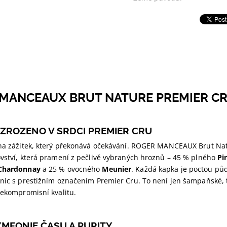
MANCEAUX BRUT NATURE PREMIER CRU
ZROZENO V SRDCI PREMIER CRU
 na zážitek, který překonává očekávání. ROGER MANCEAUX Brut Nat
ovství, která pramení z pečlivě vybraných hroznů – 45 % plného
Pi
Chardonnay
a 25 % ovocného
Meunier
. Každá kapka je poctou pů
nic s prestižním označením Premier Cru. To není jen šampaňské, t
nekompromisní kvalitu.
YMFONIE ČASU A PURITY