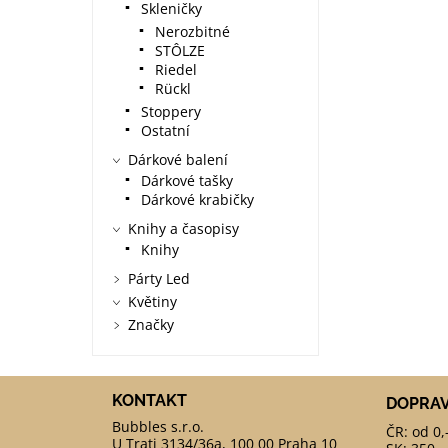
Skleničky
Nerozbitné
STÔLZE
Riedel
Rückl
Stoppery
Ostatní
Dárkové balení
Dárkové tašky
Dárkové krabičky
Knihy a časopisy
Knihy
Párty Led
Květiny
Značky
KONTAKT
DOPRA
ČR: od 0,