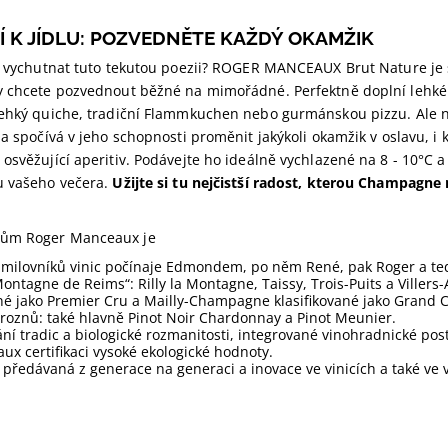
 K JÍDLU: POZVEDNĚTE KAŽDÝ OKAMŽIK
pe vychutnat tuto tekutou poezii? ROGER MANCEAUX Brut Nature je
y chcete pozvednout běžné na mimořádné. Perfektně doplní lehké 
řehký quiche, tradiční Flammkuchen nebo gurmánskou pizzu. Ale n
la spočívá v jeho schopnosti proměnit jakýkoli okamžik v oslavu, i 
osvěžující aperitiv. Podávejte ho ideálně vychlazené na 8 - 10°C a
u vašeho večera.
Užijte si tu nejčistší radost, kterou Champagne n
ům Roger Manceaux je
 milovníků vinic počínaje Edmondem, po něm René, pak Roger a teď 
ontagne de Reims“: Rilly la Montagne, Taissy, Trois-Puits a Villers
ané jako Premier Cru a Mailly-Champagne klasifikované jako Grand C
roznů: také hlavně Pinot Noir Chardonnay a Pinot Meunier.
ní tradic a biologické rozmanitosti, integrované vinohradnické po
x certifikaci vysoké ekologické hodnoty.
předávaná z generace na generaci a inovace ve vinicích a také ve 