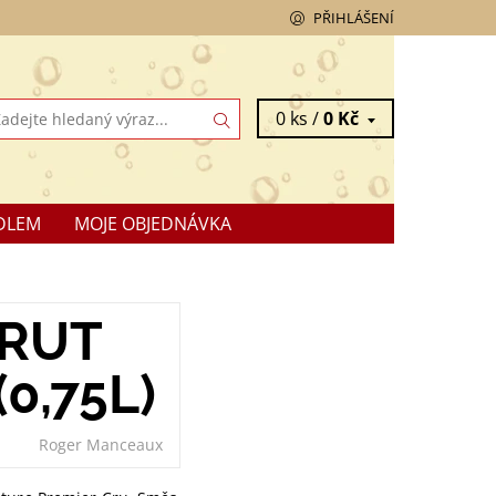
PŘIHLÁŠENÍ
0 ks /
0 Kč
DLEM
MOJE OBJEDNÁVKA
BRUT
0,75L)
Roger Manceaux