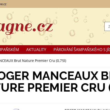
e.cz
MPAŇSKÉM
AKTUALITY
PÁROVÁNÍ ŠAMPAŇSKÉHO S JÍ
KLAMACE
EAUX Brut Nature Premier Cru (0,75l)
OGER MANCEAUX 
URE PREMIER CRU (