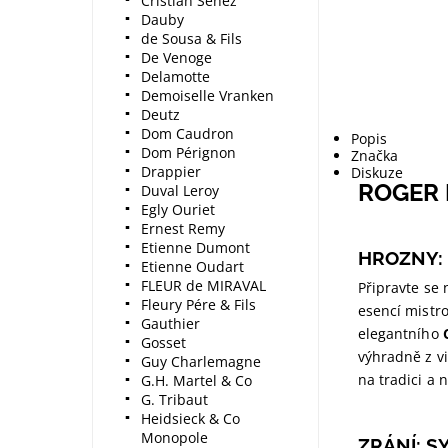
Cristian Senez
Dauby
de Sousa & Fils
De Venoge
Delamotte
Demoiselle Vranken
Deutz
Dom Caudron
Popis
Dom Pérignon
Značka
Drappier
Diskuze
ROGER 
Duval Leroy
Egly Ouriet
Ernest Remy
Etienne Dumont
HROZNY: 
Etienne Oudart
FLEUR de MIRAVAL
Připravte se
Fleury Pére & Fils
esencí mistr
Gauthier
elegantního
Gosset
výhradně z vi
Guy Charlemagne
na tradici a 
G.H. Martel & Co
G. Tribaut
Heidsieck & Co
Monopole
ZRÁNÍ: S