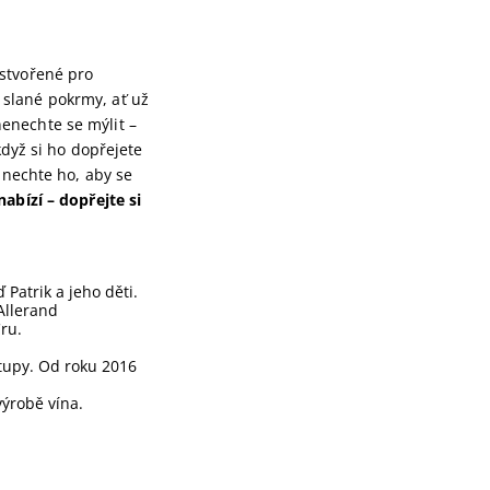
 stvořené pro
slané pokrmy, ať už
enechte se mýlit –
když si ho dopřejete
 nechte ho, aby se
abízí – dopřejte si
Patrik a jeho děti.
-Allerand
ru.
stupy. Od roku 2016
výrobě vína.