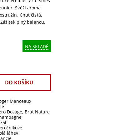
ure Premier Cru. Směs
eunier. Svěží aroma
ostružin. Chuť čistá,
 Zážitek plný balancu.
NA SKLADĚ
oger Manceaux
ílé
Zero Dosage, Brut Nature
hampagne
,75l
eročníkové
olá láhev
rancie