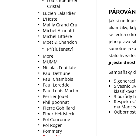
Louis Roederer
Cristal
PÁROVÁNÍ
Lucien Lalardier
L'Hoste
Jak si nejlé
Mailly Grand Cru
okamžiky, kd
Michel Arnould
se jedná o k
Michel Littiére
jeho pravá sí
Moët & Chandon
samotné jako 
Příslušenství
stalo hvězdo
Morel
MUMM
ji ještě dnes!
Nicolas Feuillate
Šampaňský d
Paul Déthune
Paul Chambois
5 generací
Paul Leredde
5 vesnic „M
Paul Louis Martin
klasifikov
Perrier Jouët
3 odrůdy h
Respektová
Philipponnat
má Manceau
Pierre Gobillard
Odbornost 
Piper Heidsieck
Pol Couronne
Pol Roger
Pommery