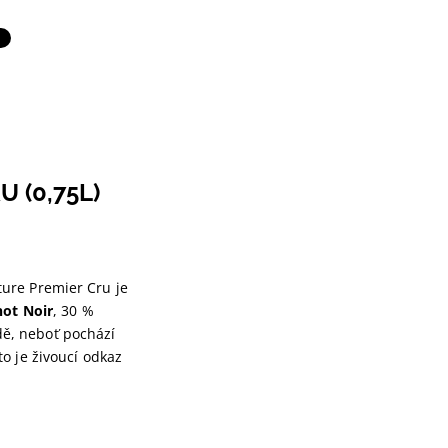
 (0,75L)
ure Premier Cru je
not Noir
, 30 %
dě, neboť pochází
o je živoucí odkaz