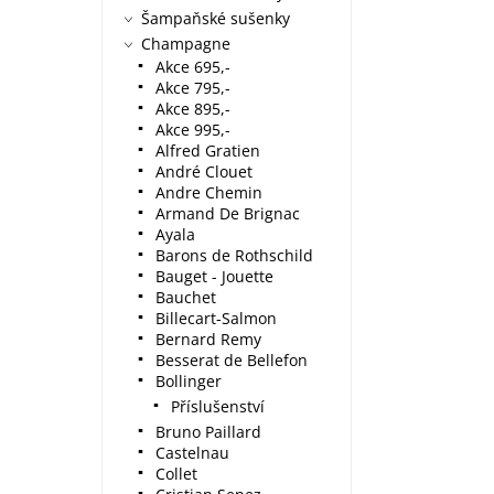
Šampaňské sušenky
Champagne
Akce 695,-
Akce 795,-
Akce 895,-
Akce 995,-
Alfred Gratien
André Clouet
Andre Chemin
Armand De Brignac
Ayala
Barons de Rothschild
Bauget - Jouette
Bauchet
Billecart-Salmon
Bernard Remy
Besserat de Bellefon
Bollinger
Příslušenství
Bruno Paillard
Castelnau
Collet