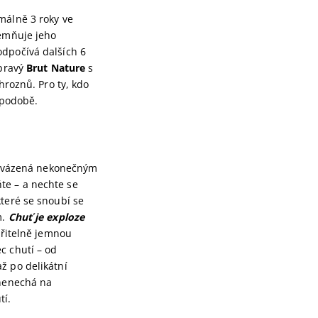
málně 3 roky ve
jemňuje jeho
odpočívá dalších 6
 pravý
Brut Nature
s
hroznů. Pro ty, kdo
 podobě.
provázená nekonečným
te – a nechte se
které se snoubí se
m.
Chuť je exploze
ěřitelně jemnou
c chutí – od
ž po delikátní
 nenechá na
tí.