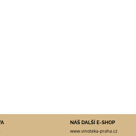
VA
NÁŠ DALŠÍ E-SHOP
-
www.vinoteka-praha.cz