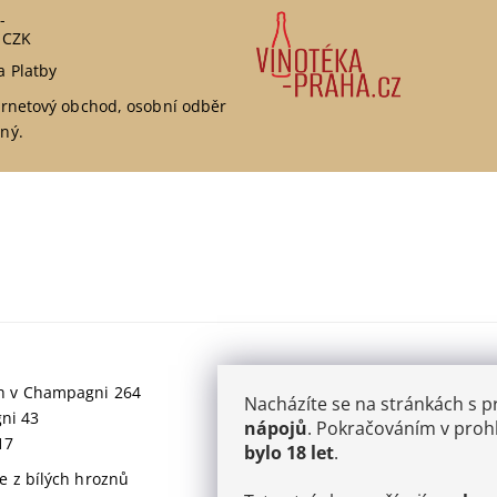
-
 CZK
a Platby
ernetový obchod, osobní odběr
ný.
jich v Champagni 264
Nacházíte se na stránkách s 
gni 43
nápojů
. Pokračováním v prohl
17
bylo 18 let
.
 z bílých hroznů