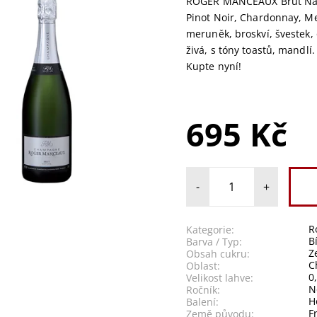
ROGER MANCEAUX Brut Nat
Pinot Noir, Chardonnay, M
meruněk, broskví, švestek, 
živá, s tóny toastů, mandlí.
Kupte nyní!
695 Kč
-
+
R
Kategorie:
B
Barva / Typ:
Obsah cukru:
C
Oblast:
0
Velikost lahve:
N
Ročník:
H
Balení:
F
Země původu: