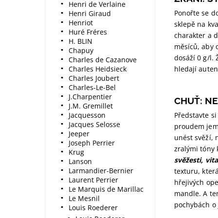
Henri de Verlaine
Ponořte se d
Henri Giraud
Henriot
sklepě na kva
Huré Fréres
charakter a 
H. BLIN
měsíců, aby d
Chapuy
dosáží 0 g/l.
Charles de Cazanove
Charles Heidsieck
hledají auten
Charles Joubert
Charles-Le-Bel
J.Charpentier
CHUŤ: N
J.M. Gremillet
Jacquesson
Představte si
Jacques Selosse
proudem jemn
Jeeper
unést svěží, 
Joseph Perrier
zralými tóny
Krug
svěžesti, vit
Lanson
Larmandier-Bernier
texturu, kter
Laurent Perrier
hřejivých ope
Le Marquis de Marillac
mandle. A ten
Le Mesnil
pochybách o 
Louis Roederer