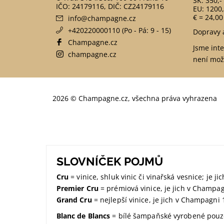
SK: 350,-
EU: 1200,
€ = 24,00
info
@
champagne.cz
+420220000110 (Po - Pá: 9 - 15)
Dopravy 
Champagne.cz
Jsme int
champagne.cz
není mož
2026 © Champagne.cz, všechna práva vyhrazena
SLOVNÍČEK POJMŮ
Cru
= vinice, shluk vinic či vinařská vesnice; je 
Premier Cru
= prémiová vinice, je jich v Champa
Grand Cru
= nejlepší vinice, je jich v Champagni 
Blanc de Blancs
= bílé šampaňské vyrobené pouze