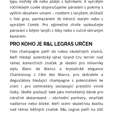
typu mořský vlk nebo platýs s bylinkami. K vyzrálým
ročníkovým cuvée doporučujeme párování s pokrmy s
vyšším obsahem umami – risottem s lanýžem, drůbeží
s foie gras, parmazánem 36 měsíců starým nebo s
vyzrálým Comté. Pro výjimečné chvíle vyzkoušejte
párování s bílými lanýži z Alby nebo s ručně sbíraným
kaviárem.
PRO KOHO JE R&L LEGRAS URČEN
Toto champagne patří do rukou skutečných znalců,
kteří hledají autentický výraz Grand Cru terroir nad
rámec komerčních značek. Je ideální pro milovníky
stylu Blanc de Blancs a krystalické elegance
Chardonnay z Côte des Blancs, pro sběratele a
degustátory hledající champagne s potenciálem ke
zrání i pro sommeliéry sestavující prestižní vinné
lístky. Skvěle poslouží také jako mimořádný dárek pro
náročné obdarované – obchodní partnery, vinařské
nadšence nebo blízké, kteří ocení skutečnou kvalitu
nad rámec běžných značek. R&L Legras patří na stůl