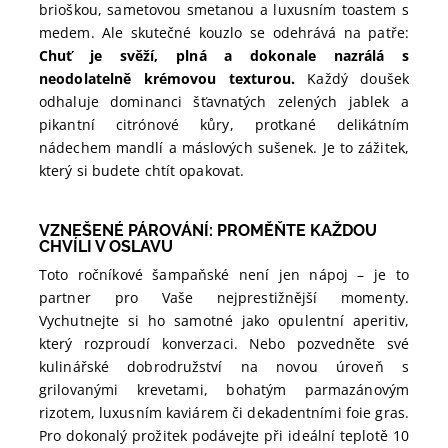
brioškou, sametovou smetanou a luxusním toastem s
medem. Ale skutečné kouzlo se odehrává na patře:
Chuť je svěží, plná a dokonale nazrálá s
neodolatelně krémovou texturou.
Každý doušek
odhaluje dominanci šťavnatých zelených jablek a
pikantní citrónové kůry, protkané delikátním
nádechem mandlí a máslových sušenek. Je to zážitek,
který si budete chtít opakovat.
VZNEŠENÉ PÁROVÁNÍ: PROMĚŇTE KAŽDOU
CHVÍLI V OSLAVU
Toto ročníkové šampaňské není jen nápoj – je to
partner pro Vaše nejprestižnější momenty.
Vychutnejte si ho samotné jako opulentní aperitiv,
který rozproudí konverzaci. Nebo pozvedněte své
kulinářské dobrodružství na novou úroveň s
grilovanými krevetami, bohatým parmazánovým
rizotem, luxusním kaviárem či dekadentními foie gras.
Pro dokonalý prožitek podávejte při ideální teplotě 10