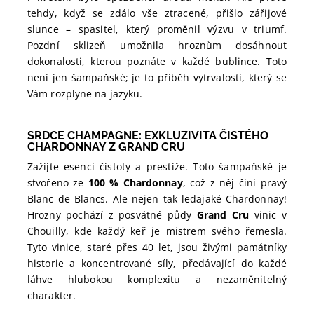
tehdy, když se zdálo vše ztracené, přišlo zářijové
slunce – spasitel, který proměnil výzvu v triumf.
Pozdní sklizeň umožnila hroznům dosáhnout
dokonalosti, kterou poznáte v každé bublince. Toto
není jen šampaňské; je to příběh vytrvalosti, který se
Vám rozplyne na jazyku.
SRDCE CHAMPAGNE: EXKLUZIVITA ČISTÉHO
CHARDONNAY Z GRAND CRU
Zažijte esenci čistoty a prestiže. Toto šampaňské je
stvořeno ze
100 % Chardonnay
, což z něj činí pravý
Blanc de Blancs. Ale nejen tak ledajaké Chardonnay!
Hrozny pochází z posvátné půdy
Grand Cru
vinic v
Chouilly, kde každý keř je mistrem svého řemesla.
Tyto vinice, staré přes 40 let, jsou živými památníky
historie a koncentrované síly, předávající do každé
láhve hlubokou komplexitu a nezaměnitelný
charakter.