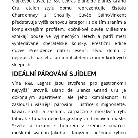
Vlajkovou cuvée je R&L Legras Blanc de Blancs Grand
Cru, etalon stylu domu reprezentující čistotu
Chardonnay z Chouilly. Cuvée Saint-Vincent
představuje vyšší cenovou kategorii s delším zráním a
komplexnějším profilem. Ročníkové cuvée Millésimé
vznikají pouze ve výjimečných letech a patří mezi
vyhledávané sběratelské kousky. Prestižní edice
Cuvée Présidence nabízí esenci stylu domu z
nejlepších parcel a po mnoholetém zrání v křídových
sklepech.
IDEÁLNÍ PÁROVÁNÍ S JÍDLEM
Vína R&L Legras jsou stvořena pro gastronomii
nejvyšší úrovně. Blanc de Blancs Grand Cru je
dokonalým aperitivem, ale jeho komplexnost si
zaslouží i vážnější párování – ústřice s mignonette,
kaviár, sushi a sashimi, carpaccio z mořských ryb,
tatarák z tuňáka nebo langustiny v citronovém másle.
Skvěle si rozumí s humrem v krémové omáčce,
mušlemi svatého Jakuba s lanýžem, pečenou rybou