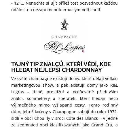
- 12°C. Nenechte si ujít příležitost pozvednout každou
událost na nezapomenutelnou symfonii chutí.
TAJNÝ TIP ZNALCŮ, KTEŘÍ VĚDÍ, KDE
HLEDAT NEJLEPŠÍ CHARDONNAY
Ve světě champagne existují domy, které dělají velkou
marketingovou show, a pak existují domy jako R&L
Legras – tiché, prestižní a oceňované především
znalci, sommeliéry a sběrateli, kteří hledají něco
výjimečného mimo vyšlapané cesty. Tento rodinný
dům, jehož kořeny v Champagne sahají do roku 1972,
sídlí v obci Chouilly v srdci Côte des Blancs – v jedné
ze sedmnácti obcí klasifikovaných jako Grand Cru, a