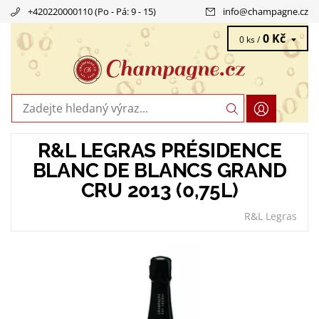
+420220000110 (Po - Pá: 9 - 15)
info
@
champagne.cz
0 Kč
0 ks /
R&L LEGRAS PRÉSIDENCE
BLANC DE BLANCS GRAND
CRU 2013 (0,75L)
R&L Legras