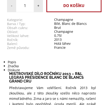
-
+
Champagne
Kategorie:
Bílé, Blanc de Blancs
Barva / Typ:
Brut
Obsah cukru:
Champagne
Oblast:
0,75l
Velikost lahve:
2013
Ročník:
Holá láhev
Balení:
Francie
Země původu:
Popis
Značka
Diskuze
MISTROVSKÉ DÍLO ROČNÍKU 2013 – R&L
LEGRAS PRÉSIDENCE BLANC DE BLANCS
GRAND CRU
Představujeme Vám vzkříšení. Ročník 2013 byl
zkouškou, ale z této zkoušky vzešlo něco naprosto
mimořádného. Zima a jaro se s námi nemazlily, rašení
i kvetení bylo opožděné, úroda menší. Ale právě