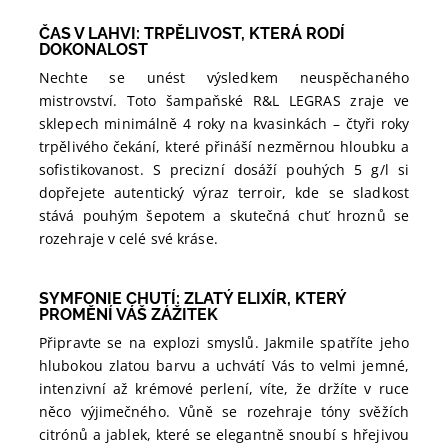
ČAS V LAHVI: TRPĚLIVOST, KTERÁ RODÍ
DOKONALOST
Nechte se unést výsledkem neuspěchaného
mistrovství. Toto šampaňské R&L LEGRAS zraje ve
sklepech minimálně 4 roky na kvasinkách – čtyři roky
trpělivého čekání, které přináší nezměrnou hloubku a
sofistikovanost. S precizní dosáží pouhých 5 g/l si
dopřejete autentický výraz terroir, kde se sladkost
stává pouhým šepotem a skutečná chuť hroznů se
rozehraje v celé své kráse.
SYMFONIE CHUTÍ: ZLATÝ ELIXÍR, KTERÝ
PROMĚNÍ VÁŠ ZÁŽITEK
Připravte se na explozi smyslů. Jakmile spatříte jeho
hlubokou zlatou barvu a uchvátí Vás to velmi jemné,
intenzivní až krémové perlení, víte, že držíte v ruce
něco výjimečného. Vůně se rozehraje tóny svěžích
citrónů a jablek, které se elegantně snoubí s hřejivou