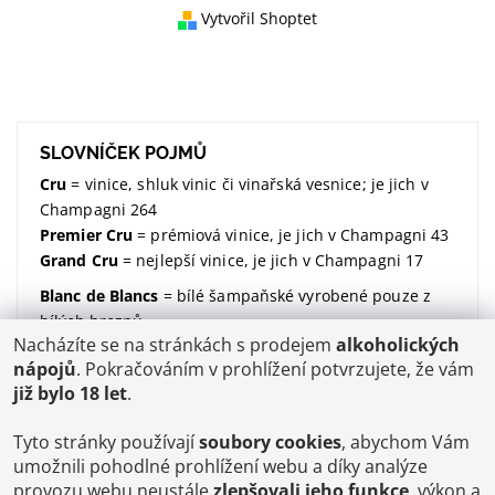
Vytvořil Shoptet
SLOVNÍČEK POJMŮ
Cru
= vinice, shluk vinic či vinařská vesnice; je jich v
Champagni 264
Premier Cru
= prémiová vinice, je jich v Champagni 43
Grand Cru
= nejlepší vinice, je jich v Champagni 17
Blanc de Blancs
= bílé šampaňské vyrobené pouze z
bílých hroznů
Nacházíte se na stránkách s prodejem
alkoholických
Blanc de Noirs
= bílé šampaňské vyrobené pouze z
nápojů
. Pokračováním v prohlížení potvrzujete, že vám
modrých hroznů
již bylo 18 let
.
dosáž / dosage / dávkování
= množství dodaného
cukru (udávané v gramech na litr)
Tyto stránky používají
soubory cookies
, abychom Vám
Brut
= suchý; značí kolik dodaného cukru v sobě
umožnili pohodlné prohlížení webu a díky analýze
šampaňské má;
více zde
provozu webu neustále
zlepšovali jeho funkce
, výkon a