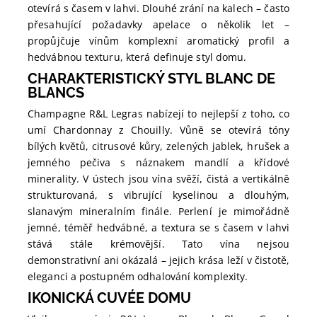
otevírá s časem v lahvi. Dlouhé zrání na kalech – často
přesahující požadavky apelace o několik let –
propůjčuje vínům komplexní aromatický profil a
hedvábnou texturu, která definuje styl domu.
CHARAKTERISTICKÝ STYL BLANC DE
BLANCS
Champagne R&L Legras nabízejí to nejlepší z toho, co
umí Chardonnay z Chouilly. Vůně se otevírá tóny
bílých květů, citrusové kůry, zelených jablek, hrušek a
jemného pečiva s náznakem mandlí a křídové
minerality. V ústech jsou vína svěží, čistá a vertikálně
strukturovaná, s vibrující kyselinou a dlouhým,
slanavým mineralním finále. Perlení je mimořádně
jemné, téměř hedvábné, a textura se s časem v lahvi
stává stále krémovější. Tato vína nejsou
demonstrativní ani okázalá – jejich krása leží v čistotě,
eleganci a postupném odhalování komplexity.
IKONICKÁ CUVÉE DOMU