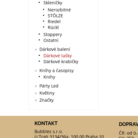
Skleničky
Nerozbitné
STÔLZE
Riedel
Rückl
Stoppery
Ostatní
Dárkové balení
Dárkové tašky
Dárkové krabičky
Knihy a časopisy
Knihy
Párty Led
Květiny
Značky
KONTAKT
DOPRA
ČR: od 0,