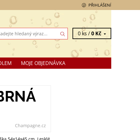
PŘIHLÁŠENÍ
0 ks /
0 Kč
DLEM
MOJE OBJEDNÁVKA
ÍBRNÁ
Champagne.cz
aška 54x14x45 cm. Lesklé