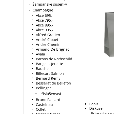
Šampaňské sušenky
Champagne
Akce 695,-
Akce 795,-
Akce 895,-
Akce 995,-
Alfred Gratien
André Clouet
Andre Chemin
Armand De Brignac
Ayala
Barons de Rothschild
Bauget - Jouette
Bauchet
Billecart-Salmon
Bernard Remy
Besserat de Bellefon
Bollinger
Příslušenství
Bruno Paillard
Popis
Castelnau
Diskuze
Collet
Připravte se