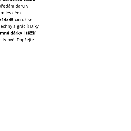
předání daru v
ém lesklém
x14x45 cm
už se
chny s grácií! Díky
mné dárky i těžší
stylově. Dopřejte