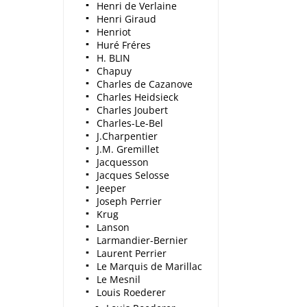
Henri de Verlaine
Henri Giraud
Henriot
Huré Fréres
H. BLIN
Chapuy
Charles de Cazanove
Charles Heidsieck
Charles Joubert
Charles-Le-Bel
J.Charpentier
J.M. Gremillet
Jacquesson
Jacques Selosse
Jeeper
Joseph Perrier
Krug
Lanson
Larmandier-Bernier
Laurent Perrier
Le Marquis de Marillac
Le Mesnil
Louis Roederer