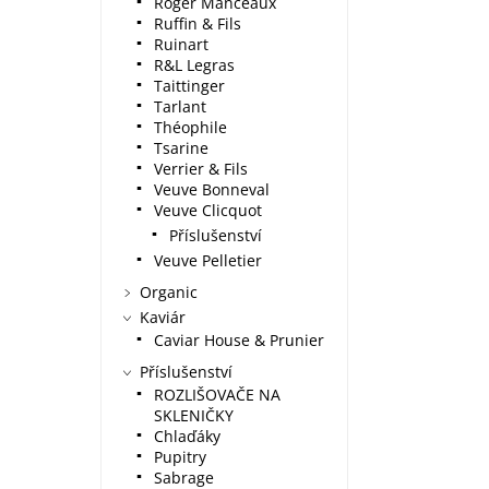
Roger Manceaux
Ruffin & Fils
Ruinart
R&L Legras
Taittinger
Tarlant
Théophile
Tsarine
Verrier & Fils
Veuve Bonneval
Veuve Clicquot
Příslušenství
Veuve Pelletier
Organic
Kaviár
Caviar House & Prunier
Příslušenství
ROZLIŠOVAČE NA
SKLENIČKY
Chlaďáky
Pupitry
Sabrage