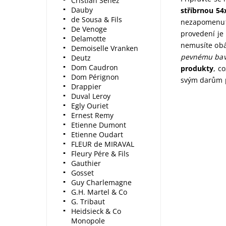
Cristian Senez
Dauby
stříbrnou 54
de Sousa & Fils
nezapomenut
De Venoge
provedení je
Delamotte
nemusíte obá
Demoiselle Vranken
pevnému ba
Deutz
Dom Caudron
produkty
, c
Dom Pérignon
svým darům
Drappier
Duval Leroy
Egly Ouriet
Ernest Remy
Etienne Dumont
Etienne Oudart
FLEUR de MIRAVAL
Fleury Pére & Fils
Gauthier
Gosset
Guy Charlemagne
G.H. Martel & Co
G. Tribaut
Heidsieck & Co
Monopole