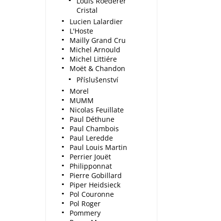
Louis Roederer
Cristal
Lucien Lalardier
L'Hoste
Mailly Grand Cru
Michel Arnould
Michel Littiére
Moët & Chandon
Příslušenství
Morel
MUMM
Nicolas Feuillate
Paul Déthune
Paul Chambois
Paul Leredde
Paul Louis Martin
Perrier Jouët
Philipponnat
Pierre Gobillard
Piper Heidsieck
Pol Couronne
Pol Roger
Pommery