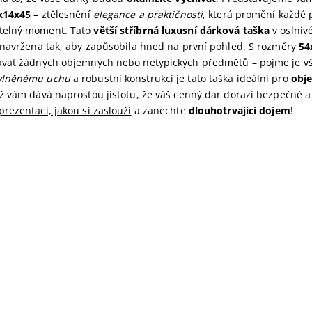
x14x45
– ztělesnění
elegance a praktičnosti
, která promění každé 
elný moment. Tato
větší stříbrná luxusní dárková taška
v oslniv
 navržena tak, aby zapůsobila hned na první pohled. S rozměry
54
vat žádných objemných nebo netypických předmětů – pojme je vše
vlněnému uchu
a robustní konstrukci je tato taška ideální pro
obje
ož vám dává naprostou jistotu, že váš cenný dar dorazí bezpečně a 
prezentaci, jakou si zaslouží
a zanechte
dlouhotrvající dojem
!