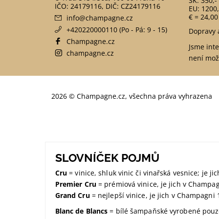
SK: 350,-
EU: 1200,
€ = 24,00
info
@
champagne.cz
+420220000110 (Po - Pá: 9 - 15)
Dopravy 
Champagne.cz
Jsme int
champagne.cz
není mož
2026 © Champagne.cz, všechna práva vyhrazena
SLOVNÍČEK POJMŮ
Cru
= vinice, shluk vinic či vinařská vesnice; je 
Premier Cru
= prémiová vinice, je jich v Champa
Grand Cru
= nejlepší vinice, je jich v Champagni 
Blanc de Blancs
= bílé šampaňské vyrobené pouze