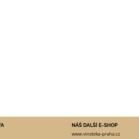
VA
NÁŠ DALŠÍ E-SHOP
-
www.vinoteka-praha.cz