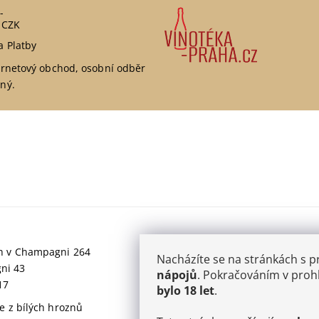
-
 CZK
a Platby
ernetový obchod, osobní odběr
ný.
jich v Champagni 264
Nacházíte se na stránkách s 
gni 43
nápojů
. Pokračováním v prohl
17
bylo 18 let
.
 z bílých hroznů