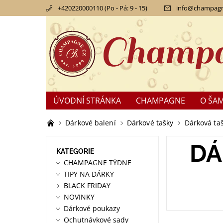
+420220000110 (Po - Pá: 9 - 15)
info
@
champagn
ÚVODNÍ STRÁNKA
CHAMPAGNE
O ŠA
KONTAKTY
OBCHODNÍ PODMÍNKY
RE
Dárkové balení
Dárkové tašky
Dárková ta
DÁ
KATEGORIE
CHAMPAGNE TÝDNE
TIPY NA DÁRKY
BLACK FRIDAY
NOVINKY
Dárkové poukazy
Ochutnávkové sady