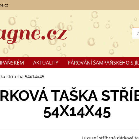
e.cz
MPAŇSKÉM
AKTUALITY
PÁROVÁNÍ ŠAMPAŇSKÉHO S JÍ
KLAMACE
ška stříbrná 54x14x45
RKOVÁ TAŠKA STŘ
54X14X45
Luxusní stříbrná dárková t