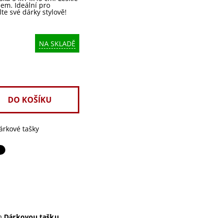
em. Ideální pro
te své dárky stylově!
NA SKLADĚ
árkové tašky
ám
Dárkovou tašku