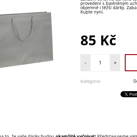
provedení s bavlněným uch
objemné i těžší dárky. Zabal
Kupte nyní.
85 Kč
-
+
D
Kategorie:
 na to, že vaše dárky budou
okamžitě vyčnívat
! Představujeme v