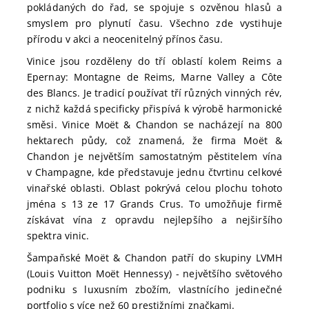
pokládaných do řad, se spojuje s ozvěnou hlasů a
smyslem pro plynutí času. Všechno zde vystihuje
přírodu v akci a neocenitelný přínos času.
Vinice jsou rozděleny do tří oblastí kolem Reims a
Epernay: Montagne de Reims, Marne Valley a Côte
des Blancs. Je tradicí používat tří různých vinných rév,
z nichž každá specificky přispívá k výrobě harmonické
směsi. Vinice Moët & Chandon se nacházejí na 800
hektarech půdy, což znamená, že firma Moët &
Chandon je největším samostatným pěstitelem vína
v Champagne, kde představuje jednu čtvrtinu celkové
vinařské oblasti. Oblast pokrývá celou plochu tohoto
jména s 13 ze 17 Grands Crus. To umožňuje firmě
získávat vína z opravdu nejlepšího a nejširšího
spektra vinic.
Šampaňské Moët & Chandon patří do skupiny LVMH
(Louis Vuitton Moët Hennessy) - největšího světového
podniku s luxusním zbožím, vlastnícího jedinečné
portfolio s více než 60 prestižními značkami.