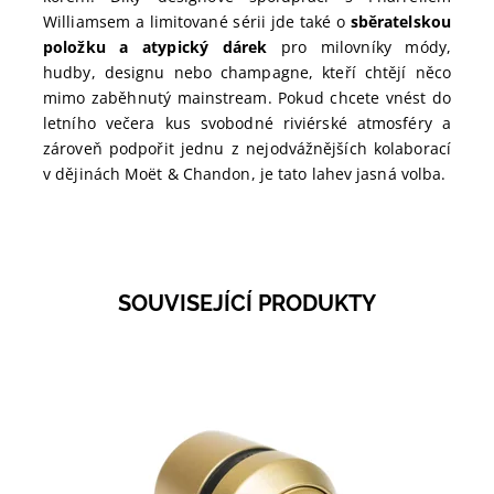
Williamsem a limitované sérii jde také o
sběratelskou
položku a atypický dárek
pro milovníky módy,
hudby, designu nebo champagne, kteří chtějí něco
mimo zaběhnutý mainstream. Pokud chcete vnést do
letního večera kus svobodné riviérské atmosféry a
zároveň podpořit jednu z nejodvážnějších kolaborací
v dějinách Moët & Chandon, je tato lahev jasná volba.
SOUVISEJÍCÍ PRODUKTY
Zlatá zátka Moët & Chandon Bottle Stopper Gold s
kovovým efektem. Perfektní doplněk pro každou
láhev. Kupte nyní!