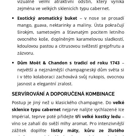
vizuálně velmi atraktivní odstín, který vyniká
zejména ve velkých sklenicích typu cabernet.
Exotický aromatický buket
– v nose se prosadí
mango, guava, nektarinky a maliny. Ústa pokračují
širokým, sametovým a šťavnatým pocitem letního
ovocného koše, doplněným karamelovou sladkostí,
kdoulovou pastou a citrusovou svěžestí grejpfrutu a
zázvoru.
Dům Moët & Chandon s tradicí od roku 1743
–
největší a nejznámější champagneský dům světa si
i v této kolaboraci zachovává svůj rukopis, ovocnou
jasnost a elegantní zralost.
SERVÍROVÁNÍ A DOPORUČENÁ KOMBINACE
Postup je jiný než u klasického champagne. Do
velké
sklenice typu cabernet
nejprve nalijte vychlazené Ice
Impérial, teprve poté přidejte
tři velké kostky ledu
–
víno se zahalí do svěží mlhy aromat. Pro intenzivnější
zážitek doplňte
lístky máty, kůru ze žlutého