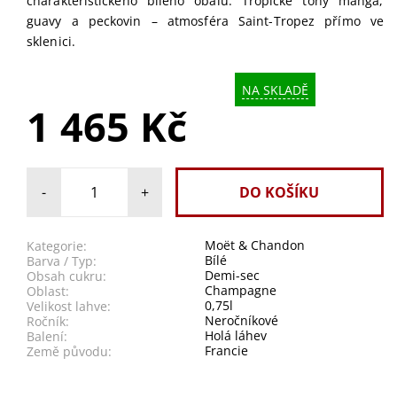
charakteristického bílého obalu. Tropické tóny manga,
guavy a peckovin – atmosféra Saint-Tropez přímo ve
sklenici.
NA SKLADĚ
1 465 Kč
-
+
Moët & Chandon
Kategorie:
Bílé
Barva / Typ:
Demi-sec
Obsah cukru:
Champagne
Oblast:
0,75l
Velikost lahve:
Neročníkové
Ročník:
Holá láhev
Balení:
Francie
Země původu: