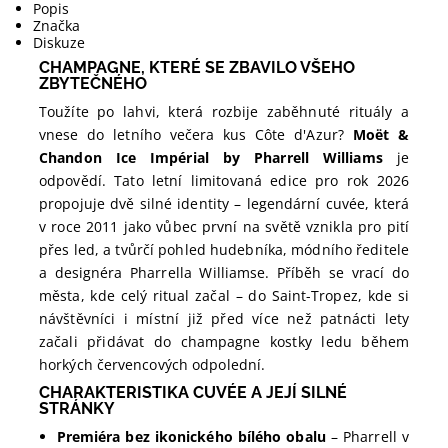
Popis
Značka
Diskuze
CHAMPAGNE, KTERÉ SE ZBAVILO VŠEHO
ZBYTEČNÉHO
Toužíte po lahvi, která rozbije zaběhnuté rituály a
vnese do letního večera kus Côte d'Azur?
Moët &
Chandon Ice Impérial by Pharrell Williams
je
odpovědí. Tato letní limitovaná edice pro rok 2026
propojuje dvě silné identity – legendární cuvée, která
v roce 2011 jako vůbec první na světě vznikla pro pití
přes led, a tvůrčí pohled hudebníka, módního ředitele
a designéra Pharrella Williamse. Příběh se vrací do
města, kde celý ritual začal – do Saint-Tropez, kde si
návštěvníci i místní již před více než patnácti lety
začali přidávat do champagne kostky ledu během
horkých červencových odpolední.
CHARAKTERISTIKA CUVÉE A JEJÍ SILNÉ
STRÁNKY
Premiéra bez ikonického bílého obalu
– Pharrell v