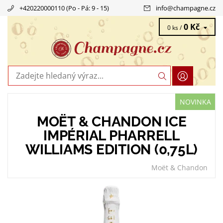
+420220000110 (Po - Pá: 9 - 15)
info
@
champagne.cz
0 Kč
0 ks /
NOVINKA
MOËT & CHANDON ICE
IMPÉRIAL PHARRELL
WILLIAMS EDITION (0,75L)
Moët & Chandon