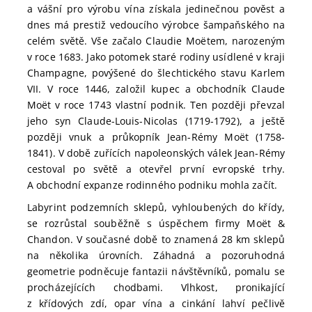
a vášní pro výrobu vína získala jedinečnou pověst a
dnes má prestiž vedoucího výrobce šampaňského na
celém světě. Vše začalo Claudie Moëtem, narozeným
v roce 1683. Jako potomek staré rodiny usídlené v kraji
Champagne, povýšené do šlechtického stavu Karlem
VII. V roce 1446, založil kupec a obchodník Claude
Moët v roce 1743 vlastní podnik. Ten později převzal
jeho syn Claude-Louis-Nicolas (1719-1792), a ještě
později vnuk a průkopník Jean-Rémy Moët (1758-
1841). V době zuřících napoleonských válek Jean-Rémy
cestoval po světě a otevřel první evropské trhy.
A obchodní expanze rodinného podniku mohla začít.
Labyrint podzemních sklepů, vyhloubených do křídy,
se rozrůstal souběžně s úspěchem firmy Moët &
Chandon. V současné době to znamená 28 km sklepů
na několika úrovních. Záhadná a pozoruhodná
geometrie podněcuje fantazii návštěvníků, pomalu se
procházejících chodbami. Vlhkost, pronikající
z křídových zdí, opar vína a cinkání lahví pečlivě