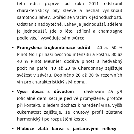
této edici poprvé od roku 2011 odstranil
charakteristický bílý sleeve a nechal vyniknout
samotnou lahev. „Pořád se vracím k jednoduchosti.
Odstranit nadbytečné. Lahev je jednodušší, sdělení
je jednodušší. Jde o léto, sdílení a champagne
podle vás," vysvětluje sám tvůrce.
Promyšlená trojkombinace odrůd
– 40 až 50 %
Pinot Noir přináší ovocnou intenzitu a kostru, 30 až
40 % Pinot Meunier dodává plnost a hedvábný
pocit na patře, 10 až 20 % Chardonnay zajišťuje
svěžest v závěru. Doplněno 20 až 30 % rezervních
vín pro charakteristický styl domu.
Vyšší dosáž s důvodem
– dávkování 45 g/l
(oficiálně demi-sec) je pečlivě promyšlené, protože
při kontaktu s ledem dochází k naředění vína. Vyšší
cukernatost zajišťuje, že chuťový profil zůstane
harmonický i po rozpuštění kostek.
Hluboce zlatá barva s jantarovými reflexy
–