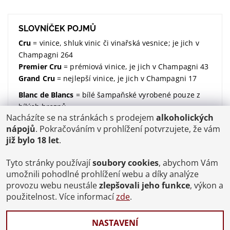
SLOVNÍČEK POJMŮ
Cru
= vinice, shluk vinic či vinařská vesnice; je jich v
Champagni 264
Premier Cru
= prémiová vinice, je jich v Champagni 43
Grand Cru
= nejlepší vinice, je jich v Champagni 17
Blanc de Blancs
= bílé šampaňské vyrobené pouze z
bílých hroznů
Nacházíte se na stránkách s prodejem
alkoholických
Blanc de Noirs
= bílé šampaňské vyrobené pouze z
nápojů
. Pokračováním v prohlížení potvrzujete, že vám
modrých hroznů
již bylo 18 let
.
dosáž / dosage / dávkování
= množství dodaného
cukru (udávané v gramech na litr)
Tyto stránky používají
soubory cookies
, abychom Vám
Brut
= suchý; značí kolik dodaného cukru v sobě
umožnili pohodlné prohlížení webu a díky analýze
šampaňské má;
více zde
provozu webu neustále
zlepšovali jeho funkce
, výkon a
použitelnost. Více informací
zde
.
degorgement / disgorgement / degorzáž / odstřelení
/ odkalení
= proces, kdy se šampaňské zbaví kvasinek
NASTAVENÍ
a ukončí se tak jeho druhé zrání