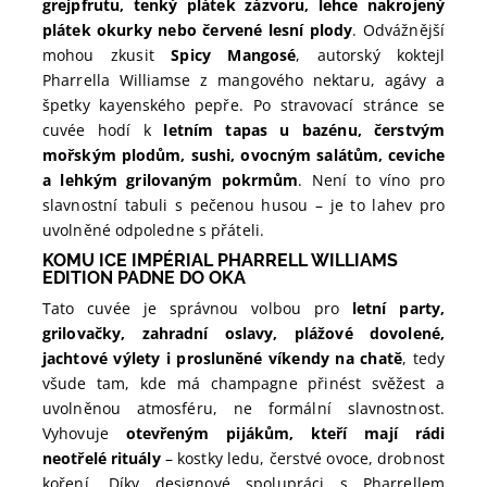
grejpfrutu, tenký plátek zázvoru, lehce nakrojený
plátek okurky nebo červené lesní plody
. Odvážnější
mohou zkusit
Spicy Mangosé
, autorský koktejl
Pharrella Williamse z mangového nektaru, agávy a
špetky kayenského pepře. Po stravovací stránce se
cuvée hodí k
letním tapas u bazénu, čerstvým
mořským plodům, sushi, ovocným salátům, ceviche
a lehkým grilovaným pokrmům
. Není to víno pro
slavnostní tabuli s pečenou husou – je to lahev pro
uvolněné odpoledne s přáteli.
KOMU ICE IMPÉRIAL PHARRELL WILLIAMS
EDITION PADNE DO OKA
Tato cuvée je správnou volbou pro
letní party,
grilovačky, zahradní oslavy, plážové dovolené,
jachtové výlety i prosluněné víkendy na chatě
, tedy
všude tam, kde má champagne přinést svěžest a
uvolněnou atmosféru, ne formální slavnostnost.
Vyhovuje
otevřeným pijákům, kteří mají rádi
neotřelé rituály
– kostky ledu, čerstvé ovoce, drobnost
koření. Díky designové spolupráci s Pharrellem