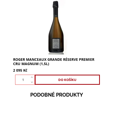
ROGER MANCEAUX Grande Réserve Premier Cru
Magnum (1,5l) - mimořádné šampaňské z Grand
Cru a Premier Cru. Opojná vůně s tóny broskví a
meruněk,...
ROGER MANCEAUX GRANDE RÉSERVE PREMIER
CRU MAGNUM (1,5L)
2 095 Kč
PODOBNÉ PRODUKTY