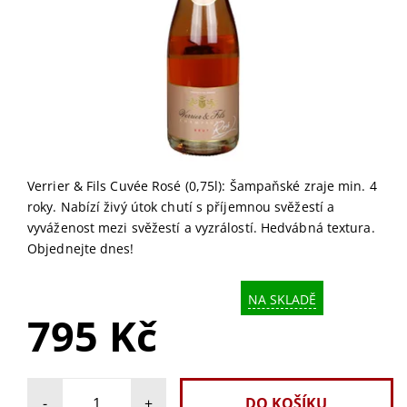
Verrier & Fils Cuvée Rosé (0,75l): Šampaňské zraje min. 4
roky. Nabízí živý útok chutí s příjemnou svěžestí a
vyváženost mezi svěžestí a vyzrálostí. Hedvábná textura.
Objednejte dnes!
NA SKLADĚ
795 Kč
-
+