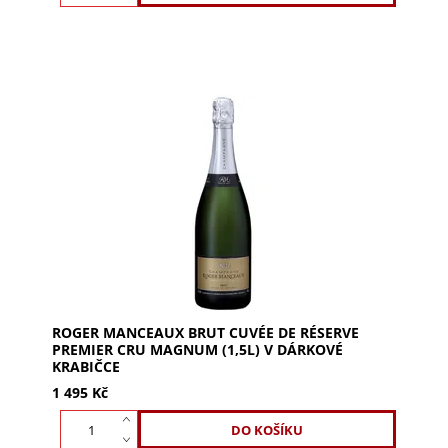
Objevte ROGER MANCEAUX Brut Cuvée de Réserve
Premier Cru Magnum. Vůně jarních květin a ovoce.
Svěží, elegantní a šťavnatá chuť s tóny máslových...
ROGER MANCEAUX BRUT CUVÉE DE RÉSERVE
PREMIER CRU MAGNUM (1,5L) V DÁRKOVÉ
KRABIČCE
1 495 Kč