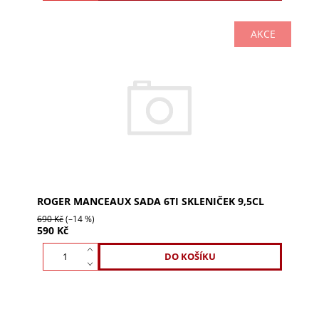
AKCE
Sada 6ti skleniček Roger Manceaux 9,5cl pro
šampaňské, ratafii, grappu či brandy. Ideální pro
degustační porce. Vychutnejte si bublinky a vůně...
ROGER MANCEAUX SADA 6TI SKLENIČEK 9,5CL
690 Kč
(–14 %)
590 Kč