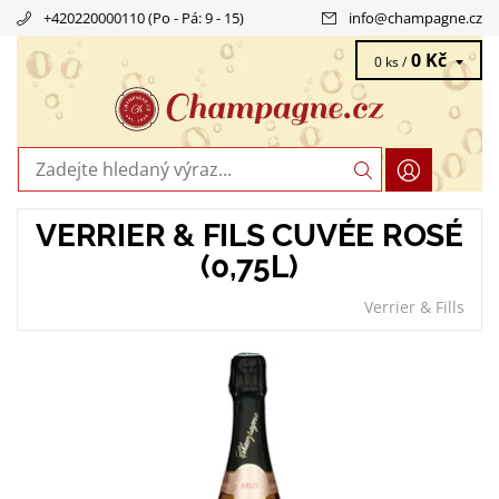
+420220000110 (Po - Pá: 9 - 15)
info
@
champagne.cz
0 Kč
0 ks /
VERRIER & FILS CUVÉE ROSÉ
(0,75L)
Verrier & Fills