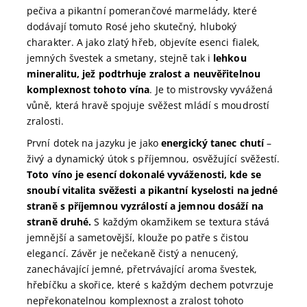
pečiva a pikantní pomerančové marmelády, které
dodávají tomuto Rosé jeho skutečný, hluboký
charakter. A jako zlatý hřeb, objevíte esenci fialek,
jemných švestek a smetany, stejně tak i
lehkou
mineralitu, jež podtrhuje zralost a neuvěřitelnou
komplexnost tohoto vína
. Je to mistrovsky vyvážená
vůně, která hravě spojuje svěžest mládí s moudrostí
zralosti.
První dotek na jazyku je jako
energický tanec chutí
–
živý a dynamický útok s příjemnou, osvěžující svěžestí.
Toto víno je esencí dokonalé vyváženosti, kde se
snoubí vitalita svěžesti a pikantní kyselosti na jedné
straně s příjemnou vyzrálostí a jemnou dosáží na
straně druhé.
S každým okamžikem se textura stává
jemnější a sametovější, klouže po patře s čistou
elegancí. Závěr je nečekaně čistý a nenucený,
zanechávající jemné, přetrvávající aroma švestek,
hřebíčku a skořice, které s každým dechem potvrzuje
nepřekonatelnou komplexnost a zralost tohoto