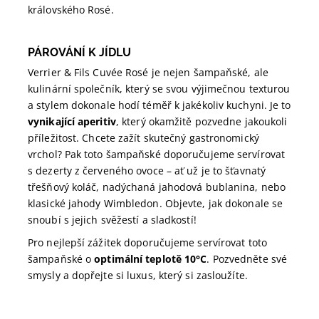
královského Rosé.
PÁROVÁNÍ K JÍDLU
Verrier & Fils Cuvée Rosé je nejen šampaňské, ale
kulinární společník, který se svou výjimečnou texturou
a stylem dokonale hodí téměř k jakékoliv kuchyni. Je to
vynikající aperitiv
, který okamžitě pozvedne jakoukoli
příležitost. Chcete zažít skutečný gastronomický
vrchol? Pak toto šampaňské doporučujeme servírovat
s dezerty z červeného ovoce – ať už je to šťavnatý
třešňový koláč, nadýchaná jahodová bublanina, nebo
klasické jahody Wimbledon. Objevte, jak dokonale se
snoubí s jejich svěžestí a sladkostí!
Pro nejlepší zážitek doporučujeme servírovat toto
šampaňské o
optimální teplotě 10°C
. Pozvedněte své
smysly a dopřejte si luxus, který si zasloužíte.