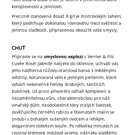
komplexnosti a jemnosti.
Precizně stanovená dosáž 8 g/l je mistrovským tahem,
který podtrhuje dokonalou rovnováhu mezi svěžestí a
jemnou sladkostí, připravenou okouzlit vaše smysly.
CHUŤ
Připravte se na
smyslovou explozi
s Verrier & Fils
Cuvée Rosé! Jakmile nalijete do sklenice, uchvátí vás
jeho nádherná růžovo-oranžová barva s měděnými
odstíny, korunovaná velice jemným perlením, které
vytváří nekonečné řetízky drobných, tančících
bublinek. Už první přivonění odhalí komplexní a
nezaměnitelnou vůni, charakteristickou pro náš
vinařský dům: neodolatelné tóny zralých švestek,
osvěžujícího černého rybízu a šťavnatých malin se
snoubí s bohatým sušeným ovocem a lehkým,
elegantním dotekem kouře. Po několika minutách se
rozvine krémové máslové aroma, náznaky sladkého