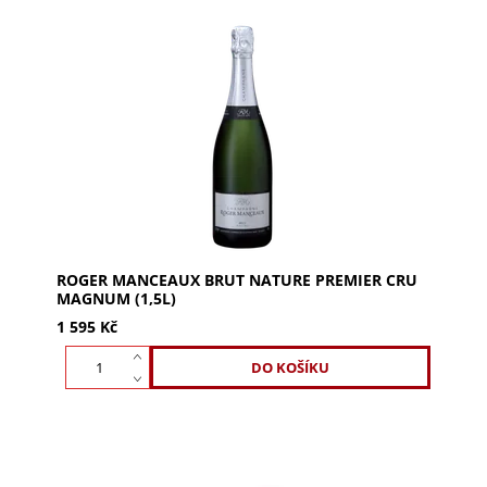
ROGER MANCEAUX Brut Nature Premier Cru
Magnum (1,5l) – osvěžující směs Pinot Noir,
Chardonnay a Meunier. Vůně meruněk, broskví a
švestek s náznakem...
ROGER MANCEAUX BRUT NATURE PREMIER CRU
MAGNUM (1,5L)
1 595 Kč