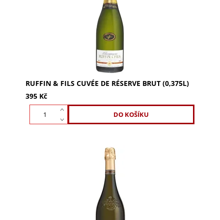
Meunier, 10 % Pinot Noir a 20 % Chardonnay s
jemnou...
RUFFIN & FILS CUVÉE DE RÉSERVE BRUT (0,375L)
395 Kč
Ruffin & Fils Chardonnay d'Or 0,375l - elegance ze
100% Chardonnay. Slámová barva, buket bílých
broskví a mirabelek s citronovým podtónem.
Jemný...