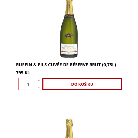
Objevte Ruffin & Fils Cuvée de Réserve Brut,
šampaňské s elegancí a svěžím ovocným aroma.
Směs Pinot Meunier, Pinot Noir a Chardonnay.
Ideální...
RUFFIN & FILS CUVÉE DE RÉSERVE BRUT (0,75L)
795 Kč
Ruffin & Fils Cuvée de Réserve Brut (0,375l) je
cuvée představující vinařství. Směs 70 % Pinot