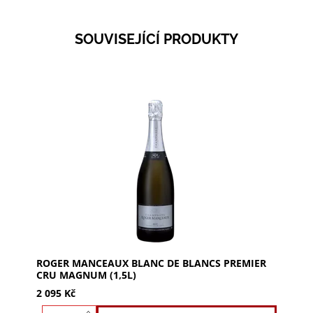
SOUVISEJÍCÍ PRODUKTY
ROGER MANCEAUX Blanc de Blancs Premier Cru
Magnum: 100% Chardonnay. Vůně máty, jablek a
briošek. Čisté, svěží šampaňské s minerálním
charakterem,...
ROGER MANCEAUX BLANC DE BLANCS PREMIER
CRU MAGNUM (1,5L)
2 095 Kč