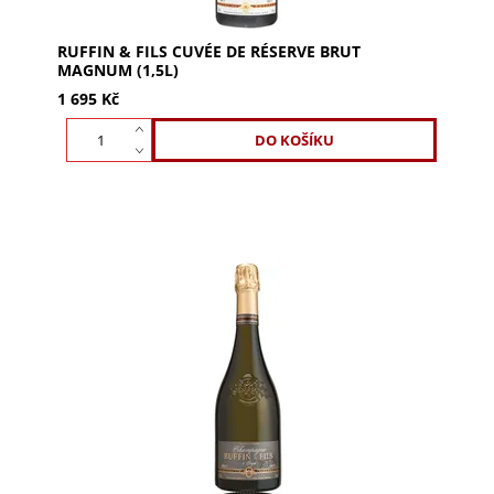
RUFFIN & FILS CUVÉE DE RÉSERVE BRUT
MAGNUM (1,5L)
1 695 Kč
Objevte Ruffin & Fils Chardonnay d'Or 0,75l.
Elegantní víno ze 100% Chardonnay s vůní bílých
broskví, mirabelek a citronu. Ideální pro každou...