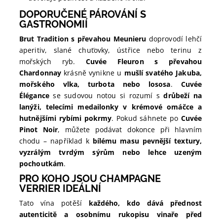
DOPORUČENÉ PÁROVÁNÍ S
GASTRONOMIÍ
Brut Tradition s převahou Meunieru
doprovodí lehčí
aperitiv, slané chuťovky, ústřice nebo terinu z
mořských ryb.
Cuvée Fleuron s převahou
Chardonnay
krásně vynikne u
mušlí svatého Jakuba,
mořského vlka, turbota nebo lososa
.
Cuvée
Élégance
se sudovou notou si rozumí s
drůbeží na
lanýži, telecími medailonky v krémové omáčce a
hutnějšími rybími pokrmy
. Pokud sáhnete po
Cuvée
Pinot Noir
, můžete podávat dokonce při hlavním
chodu – například k
bílému masu pevnější textury,
vyzrálým tvrdým sýrům nebo lehce uzeným
pochoutkám
.
PRO KOHO JSOU CHAMPAGNE
VERRIER IDEÁLNÍ
Tato vína potěší
každého, kdo dává přednost
autenticitě a osobnímu rukopisu vinaře před