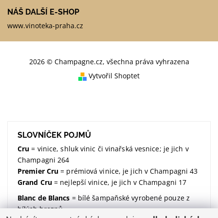
NÁŠ DALŠÍ E-SHOP
www.vinoteka-praha.cz
2026 © Champagne.cz, všechna práva vyhrazena
Vytvořil Shoptet
SLOVNÍČEK POJMŮ
Cru
= vinice, shluk vinic či vinařská vesnice; je jich v
Champagni 264
Premier Cru
= prémiová vinice, je jich v Champagni 43
Grand Cru
= nejlepší vinice, je jich v Champagni 17
Blanc de Blancs
= bílé šampaňské vyrobené pouze z
bílých hroznů