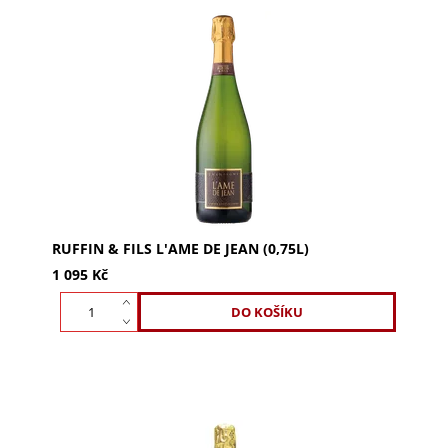
Ruffin & Fils L'Ame de Jean (0,75l) je limitované
cuvée z 1000 lahví ročně, pocta zakladateli Jeanu
Ruffinovi. Kvašení v dubových sudech propůjčuje...
RUFFIN & FILS L'AME DE JEAN (0,75L)
1 095 Kč