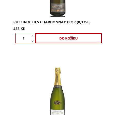
RUFFIN & FILS CHARDONNAY D'OR (0,375L)
455 Kč
Ruffin & Fils Cuvée de Réserve Brut Magnum (1,5l)
je elegantní šampaňské z 70% Pinot Meunier, 10%
Pinot Noir a 20% Chardonnay. Okouzlete své
smysly...