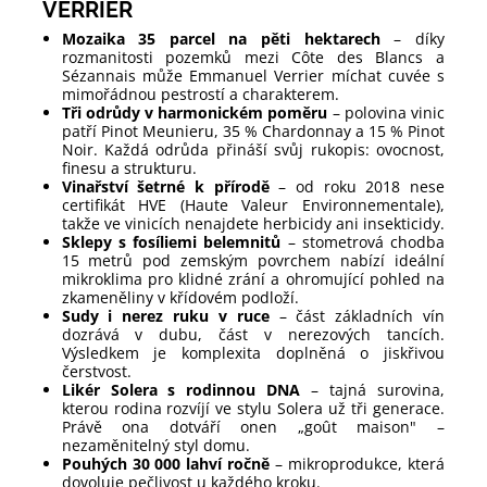
VERRIER
Mozaika 35 parcel na pěti hektarech
– díky
rozmanitosti pozemků mezi Côte des Blancs a
Sézannais může Emmanuel Verrier míchat cuvée s
mimořádnou pestrostí a charakterem.
Tři odrůdy v harmonickém poměru
– polovina vinic
patří Pinot Meunieru, 35 % Chardonnay a 15 % Pinot
Noir. Každá odrůda přináší svůj rukopis: ovocnost,
finesu a strukturu.
Vinařství šetrné k přírodě
– od roku 2018 nese
certifikát HVE (Haute Valeur Environnementale),
takže ve vinicích nenajdete herbicidy ani insekticidy.
Sklepy s fosíliemi belemnitů
– stometrová chodba
15 metrů pod zemským povrchem nabízí ideální
mikroklima pro klidné zrání a ohromující pohled na
zkameněliny v křídovém podloží.
Sudy i nerez ruku v ruce
– část základních vín
dozrává v dubu, část v nerezových tancích.
Výsledkem je komplexita doplněná o jiskřivou
čerstvost.
Likér Solera s rodinnou DNA
– tajná surovina,
kterou rodina rozvíjí ve stylu Solera už tři generace.
Právě ona dotváří onen „goût maison" –
nezaměnitelný styl domu.
Pouhých 30 000 lahví ročně
– mikroprodukce, která
dovoluje pečlivost u každého kroku.