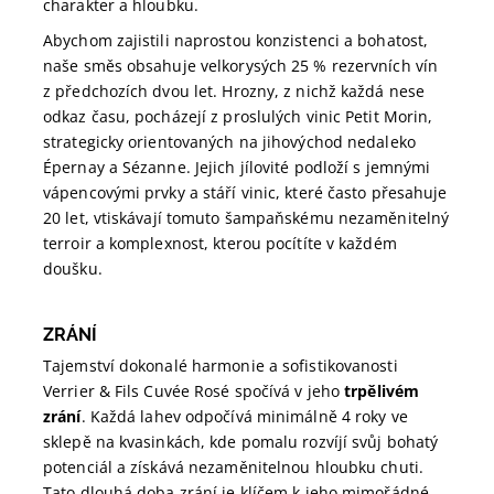
charakter a hloubku.
Abychom zajistili naprostou konzistenci a bohatost,
naše směs obsahuje velkorysých 25 % rezervních vín
z předchozích dvou let. Hrozny, z nichž každá nese
odkaz času, pocházejí z proslulých vinic Petit Morin,
strategicky orientovaných na jihovýchod nedaleko
Épernay a Sézanne. Jejich jílovité podloží s jemnými
vápencovými prvky a stáří vinic, které často přesahuje
20 let, vtiskávají tomuto šampaňskému nezaměnitelný
terroir a komplexnost, kterou pocítíte v každém
doušku.
ZRÁNÍ
Tajemství dokonalé harmonie a sofistikovanosti
Verrier & Fils Cuvée Rosé spočívá v jeho
trpělivém
zrání
. Každá lahev odpočívá minimálně 4 roky ve
sklepě na kvasinkách, kde pomalu rozvíjí svůj bohatý
potenciál a získává nezaměnitelnou hloubku chuti.
Tato dlouhá doba zrání je klíčem k jeho mimořádné