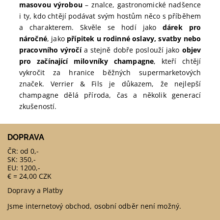
masovou výrobou
– znalce, gastronomické nadšence
i ty, kdo chtějí podávat svým hostům něco s příběhem
a charakterem. Skvěle se hodí jako
dárek pro
náročné
, jako
přípitek u rodinné oslavy, svatby nebo
pracovního výročí
a stejně dobře poslouží jako
objev
pro začínající milovníky champagne
, kteří chtějí
vykročit za hranice běžných supermarketových
značek. Verrier & Fils je důkazem, že nejlepší
champagne dělá příroda, čas a několik generací
zkušeností.
DOPRAVA
ČR: od 0,-
SK: 350,-
EU: 1200,-
€ = 24,00 CZK
Dopravy a Platby
Jsme internetový obchod, osobní odběr není možný.