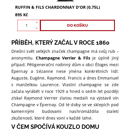
RUFFIN & FILS CHARDONNAY D'OR (0,75L)
895 Kč
PŘÍBĚH, KTERÝ ZAČAL V ROCE 1860
Dnešní svět velkých značek champagne má svůj rub –
anonymitu.
Champagne Verrier & Fils
je úplně jiný
případ. Pětigenerační rodinný dům v obci Étoges mezi
Épernay a Sézanne nese jména konkrétních lidí:
Auguste, Eugène, Raymond, Francis a dnes Emmanuel
s manželkou Laurence. Vlastní champagne se zde
začala vyrábět v roce 1929 a hned o sedm let později
získal Raymond Verrier zlatou medaili na výstavě vín
Champagne v Épernay. Od té doby se ve sklepích pod
kamennými budovami nashromáždila staletí
zkušeností, které dnes voní v každé lahvi.
V ČEM SPOČÍVÁ KOUZLO DOMU