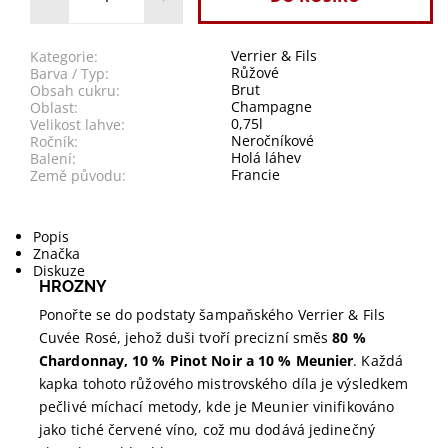
Verrier & Fils
Kategorie:
Růžové
Barva / Typ:
Brut
Obsah cukru:
Champagne
Oblast:
0,75l
Velikost lahve:
Neročníkové
Ročník:
Holá láhev
Balení:
Francie
Země původu:
Popis
Značka
Diskuze
HROZNY
Ponořte se do podstaty šampaňského Verrier & Fils
Cuvée Rosé, jehož duši tvoří precizní směs
80 %
Chardonnay, 10 % Pinot Noir a 10 % Meunier
. Každá
kapka tohoto růžového mistrovského díla je výsledkem
pečlivé míchací metody, kde je Meunier vinifikováno
jako tiché červené víno, což mu dodává jedinečný