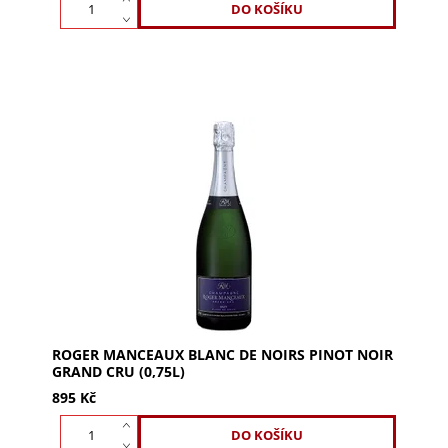
ROGER MANCEAUX Blanc de Noirs Pinot Noir
Grand Cru. 100% Pinot Noir z Grand Cru s vůní
briošky a mirabelek. Bohatá, harmonická chuť s
dokonalou...
ROGER MANCEAUX BLANC DE NOIRS PINOT NOIR
GRAND CRU (0,75L)
895 Kč