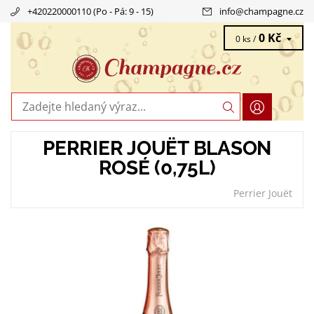
+420220000110 (Po - Pá: 9 - 15)
info
@
champagne.cz
0 Kč
0 ks /
PERRIER JOUËT BLASON
ROSÉ (0,75L)
Perrier Jouët