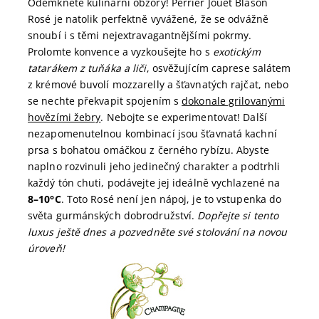
Odemkněte kulinární obzory! Perrier Jouët Blason
Rosé je natolik perfektně vyvážené, že se odvážně
snoubí i s těmi nejextravagantnějšími pokrmy.
Prolomte konvence a vyzkoušejte ho s
exotickým
tatarákem z tuňáka a liči
, osvěžujícím caprese salátem
z krémové buvolí mozzarelly a šťavnatých rajčat, nebo
se nechte překvapit spojením s
dokonale grilovanými
hovězími žebry
. Nebojte se experimentovat! Další
nezapomenutelnou kombinací jsou šťavnatá kachní
prsa s bohatou omáčkou z černého rybízu. Abyste
naplno rozvinuli jeho jedinečný charakter a podtrhli
každý tón chuti, podávejte jej ideálně vychlazené na
8–10°C
. Toto Rosé není jen nápoj, je to vstupenka do
světa gurmánských dobrodružství.
Dopřejte si tento
luxus ještě dnes a pozvedněte své stolování na novou
úroveň!