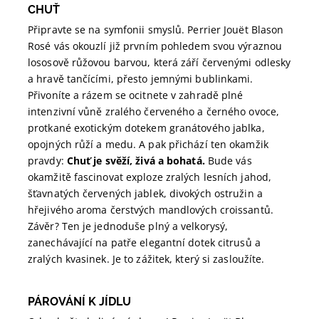
CHUŤ
Připravte se na symfonii smyslů. Perrier Jouët Blason
Rosé vás okouzlí již prvním pohledem svou výraznou
lososově růžovou barvou, která září červenými odlesky
a hravě tančícími, přesto jemnými bublinkami.
Přivoníte a rázem se ocitnete v zahradě plné
intenzivní vůně zralého červeného a černého ovoce,
protkané exotickým dotekem granátového jablka,
opojných růží a medu. A pak přichází ten okamžik
pravdy:
Chuť je svěží, živá a bohatá.
Bude vás
okamžitě fascinovat exploze zralých lesních jahod,
šťavnatých červených jablek, divokých ostružin a
hřejivého aroma čerstvých mandlových croissantů.
Závěr? Ten je jednoduše plný a velkorysý,
zanechávající na patře elegantní dotek citrusů a
zralých kvasinek. Je to zážitek, který si zasloužíte.
PÁROVÁNÍ K JÍDLU