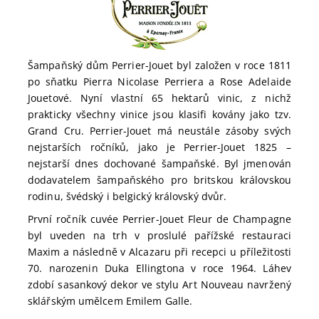
Šampaňský dům Perrier-Jouet byl založen v roce 1811
po sňatku Pierra Nicolase Perriera a Rose Adelaide
Jouetové. Nyní vlastní 65 hektarů vinic, z nichž
prakticky všechny vinice jsou klasifi kovány jako tzv.
Grand Cru. Perrier-Jouet má neustále zásoby svých
nejstarších ročníků, jako je Perrier-Jouet 1825 –
nejstarší dnes dochované šampaňské. Byl jmenován
dodavatelem šampaňského pro britskou královskou
rodinu, švédský i belgický královský dvůr.
První ročník cuvée Perrier-Jouet Fleur de Champagne
byl uveden na trh v proslulé pařížské restauraci
Maxim a následně v Alcazaru při recepci u příležitosti
70. narozenin Duka Ellingtona v roce 1964. Láhev
zdobí sasankový dekor ve stylu Art Nouveau navržený
sklářským umělcem Emilem Galle.