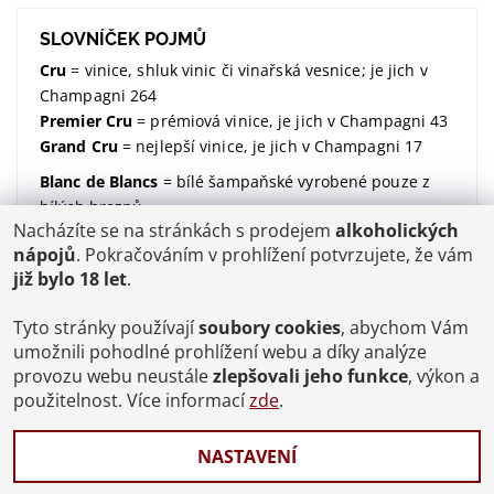
SLOVNÍČEK POJMŮ
Cru
= vinice, shluk vinic či vinařská vesnice; je jich v
Champagni 264
Premier Cru
= prémiová vinice, je jich v Champagni 43
Grand Cru
= nejlepší vinice, je jich v Champagni 17
Blanc de Blancs
= bílé šampaňské vyrobené pouze z
bílých hroznů
Nacházíte se na stránkách s prodejem
alkoholických
Blanc de Noirs
= bílé šampaňské vyrobené pouze z
nápojů
. Pokračováním v prohlížení potvrzujete, že vám
modrých hroznů
již bylo 18 let
.
dosáž / dosage / dávkování
= množství dodaného
cukru (udávané v gramech na litr)
Tyto stránky používají
soubory cookies
, abychom Vám
Brut
= suchý; značí kolik dodaného cukru v sobě
umožnili pohodlné prohlížení webu a díky analýze
šampaňské má;
více zde
provozu webu neustále
zlepšovali jeho funkce
, výkon a
použitelnost. Více informací
zde
.
degorgement / disgorgement / degorzáž / odstřelení
/ odkalení
= proces, kdy se šampaňské zbaví kvasinek
NASTAVENÍ
a ukončí se tak jeho druhé zrání
Celý slovníček pojmů