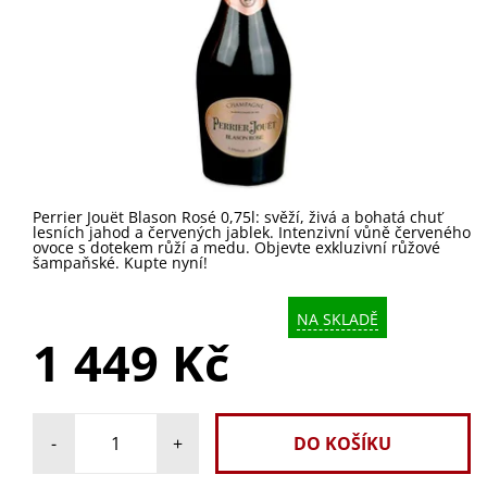
Perrier Jouët Blason Rosé 0,75l: svěží, živá a bohatá chuť
lesních jahod a červených jablek. Intenzivní vůně červeného
ovoce s dotekem růží a medu. Objevte exkluzivní růžové
šampaňské. Kupte nyní!
NA SKLADĚ
1 449 Kč
-
+