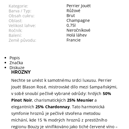
Perrier Jouët
Kategorie:
Růžové
Barva / Typ:
Brut
Obsah cukru:
Champagne
Oblast:
0,75l
Velikost lahve:
Neročníkové
Ročník:
Holá láhev
Balení:
Francie
Země původu:
Popis
Značka
Diskuze
HROZNY
Nechte se unést k samotnému srdci luxusu. Perrier
Jouët Blason Rosé, mistrovské dílo mezi šampaňskými,
v sobě snoubí pečlivě vybrané odrůdy: hrdých
50%
Pinot Noir
, charismatických
25% Meunier
a
elegantních
25% Chardonnay
. Tato harmonická
symfonie hroznů je pečlivě stvořena metodou
míchání, kde 15 % modrých hroznů z prestižního
regionu Bouzy je vinifikováno jako tiché červené víno –