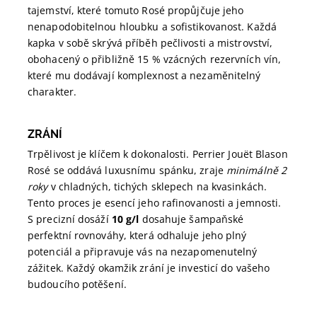
tajemství, které tomuto Rosé propůjčuje jeho
nenapodobitelnou hloubku a sofistikovanost. Každá
kapka v sobě skrývá příběh pečlivosti a mistrovství,
obohacený o přibližně 15 % vzácných rezervních vín,
které mu dodávají komplexnost a nezaměnitelný
charakter.
ZRÁNÍ
Trpělivost je klíčem k dokonalosti. Perrier Jouët Blason
Rosé se oddává luxusnímu spánku, zraje
minimálně 2
roky
v chladných, tichých sklepech na kvasinkách.
Tento proces je esencí jeho rafinovanosti a jemnosti.
S precizní dosáží
10 g/l
dosahuje šampaňské
perfektní rovnováhy, která odhaluje jeho plný
potenciál a připravuje vás na nezapomenutelný
zážitek. Každý okamžik zrání je investicí do vašeho
budoucího potěšení.