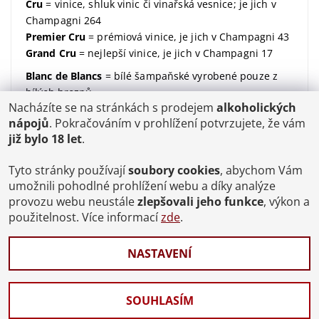
Cru
= vinice, shluk vinic či vinařská vesnice; je jich v
Champagni 264
Premier Cru
= prémiová vinice, je jich v Champagni 43
Grand Cru
= nejlepší vinice, je jich v Champagni 17
Blanc de Blancs
= bílé šampaňské vyrobené pouze z
bílých hroznů
Nacházíte se na stránkách s prodejem
alkoholických
Blanc de Noirs
= bílé šampaňské vyrobené pouze z
nápojů
. Pokračováním v prohlížení potvrzujete, že vám
modrých hroznů
již bylo 18 let
.
dosáž / dosage / dávkování
= množství dodaného
cukru (udávané v gramech na litr)
Tyto stránky používají
soubory cookies
, abychom Vám
Brut
= suchý; značí kolik dodaného cukru v sobě
umožnili pohodlné prohlížení webu a díky analýze
šampaňské má;
více zde
provozu webu neustále
zlepšovali jeho funkce
, výkon a
použitelnost. Více informací
zde
.
degorgement / disgorgement / degorzáž / odstřelení
/ odkalení
= proces, kdy se šampaňské zbaví kvasinek
NASTAVENÍ
a ukončí se tak jeho druhé zrání
Celý slovníček pojmů
SOUHLASÍM