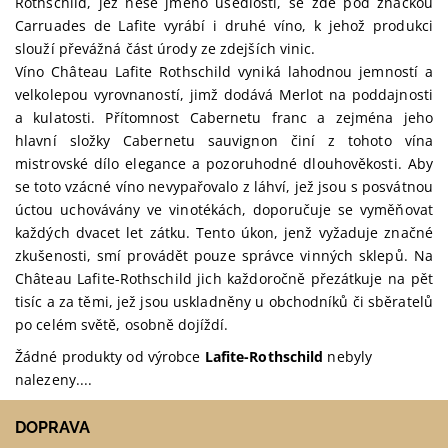
Rothschild, jež nese jméno usedlosti, se zde pod značkou
Carruades de Lafite vyrábí i druhé víno, k jehož produkci
slouží převážná část úrody ze zdejších vinic.
Víno Château Lafite Rothschild vyniká lahodnou jemností a
velkolepou vyrovnaností, jimž dodává Merlot na poddajnosti
a kulatosti. Přítomnost Cabernetu franc a zejména jeho
hlavní složky Cabernetu sauvignon činí z tohoto vína
mistrovské dílo elegance a pozoruhodné dlouhověkosti. Aby
se toto vzácné víno nevypařovalo z láhví, jež jsou s posvátnou
úctou uchovávány ve vinotékách, doporučuje se vyměňovat
každých dvacet let zátku. Tento úkon, jenž vyžaduje značné
zkušenosti, smí provádět pouze správce vinných sklepů. Na
Château Lafite-Rothschild jich každoročně přezátkuje na pět
tisíc a za těmi, jež jsou uskladněny u obchodníků či sběratelů
po celém světě, osobně dojíždí.
Žádné produkty od výrobce
Lafite-Rothschild
nebyly
nalezeny....
DOPRAVA