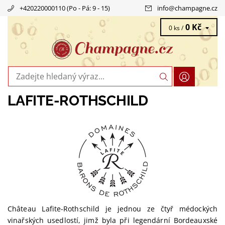
+420220000110 (Po - Pá: 9 - 15)
info
@
champagne.cz
0 Kč
0 ks /
LAFITE-ROTHSCHILD
Château Lafite-Rothschild je jednou ze čtyř médockých
vinařských usedlostí, jimž byla při legendární Bordeauxské