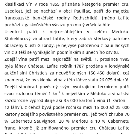
klasifikaci vín v roce 1855 přiznána kategorie premier cru.
Usedlost, jež se nachází v obci Pauillac, patří do majetku
francouzské bankéřské rodiny Rothschildů. Jméno Lafite
pochází z gaskoňského výrazu pro malý vršek la hite.
Usedlost patří k nejrozsáhlejším v celém Médoku.
Stohektarový vinohrad Lafite, který zabírá štěrkový pahrbek
obrácený k ústí Girondy, je nejvýše položenou z pauillackých
vinic a těší se vynikajícím podmínkám slunečního osvitu.
Zdejší vína patří mezi nejdražší na světě. 1. prosince 1985
byla láhev Château Lafite ročník 1787 prodána v londýnské
aukční síni Christie's za neuvěřitelných 156 450 dolarů, což
znamená, že by sklenka vína z této láhve stála 26 075 dolarů!
Zdejší vinohrad pověstný svým vynikajícím terroirem patří
svou rozlohou téměř 1 km² k největším v Médoku a vinařství
každoročně vyprodukuje asi 35 000 kartonů vína (1 karton =
12 láhví), z čehož bývá podle ročníku mezi 15 000 až 25 000
kartony zdejšího pověstného premier cru, jež tvoří zhruba 70
% Cabernetu Sauvignon, 20 % Merlotu a 10 % Cabernetu
franc. Kromě již zmiňovaného premier cru Château Lafite