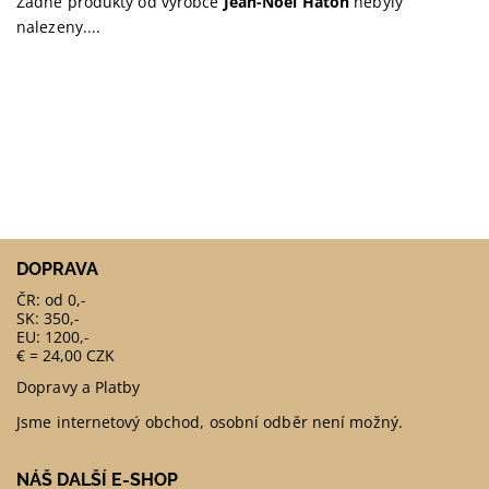
Žádné produkty od výrobce
Jean-Noël Haton
nebyly
nalezeny....
DOPRAVA
ČR: od 0,-
SK: 350,-
EU: 1200,-
€ = 24,00 CZK
Dopravy a Platby
Jsme internetový obchod, osobní odběr není možný.
NÁŠ DALŠÍ E-SHOP