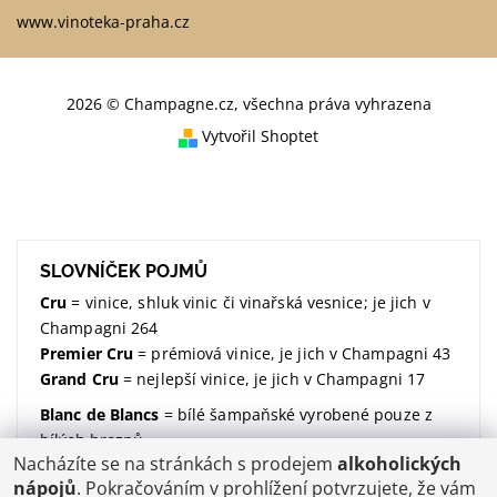
www.vinoteka-praha.cz
2026 © Champagne.cz, všechna práva vyhrazena
Vytvořil Shoptet
SLOVNÍČEK POJMŮ
Cru
= vinice, shluk vinic či vinařská vesnice; je jich v
Champagni 264
Premier Cru
= prémiová vinice, je jich v Champagni 43
Grand Cru
= nejlepší vinice, je jich v Champagni 17
Blanc de Blancs
= bílé šampaňské vyrobené pouze z
bílých hroznů
Nacházíte se na stránkách s prodejem
alkoholických
Blanc de Noirs
= bílé šampaňské vyrobené pouze z
nápojů
. Pokračováním v prohlížení potvrzujete, že vám
modrých hroznů