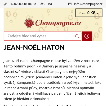
+420220000110 (Po - Pá: 9 - 15)
info
@
champagne.cz
0 Kč
0 ks /
JEAN-NOËL HATON
Jean-Noël Haton Champagne House byl založen v roce 1928.
Tento rodinný podnik v Damery je úspěšně nezávislý a
vlastní své vinice v oblasti Champagne s nejvyšším
hodnocením „crus“. Jean-Noël Haton a jeho syn Sébastien
vyrábějí šampaňské podle tradičních a pečlivých metod, jako
je respektování půdy, kontrola hroznů, hledání optimální
zralosti a oddělená vinifikace parcel, přičemž jejich jediným
cílem je hledání dokonalosti.