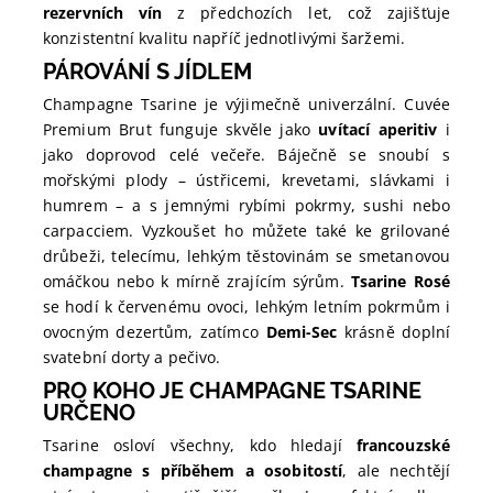
rezervních vín
z předchozích let, což zajišťuje
konzistentní kvalitu napříč jednotlivými šaržemi.
PÁROVÁNÍ S JÍDLEM
Champagne Tsarine je výjimečně univerzální. Cuvée
Premium Brut funguje skvěle jako
uvítací aperitiv
i
jako doprovod celé večeře. Báječně se snoubí s
mořskými plody – ústřicemi, krevetami, slávkami i
humrem – a s jemnými rybími pokrmy, sushi nebo
carpacciem. Vyzkoušet ho můžete také ke grilované
drůbeži, telecímu, lehkým těstovinám se smetanovou
omáčkou nebo k mírně zrajícím sýrům.
Tsarine Rosé
se hodí k červenému ovoci, lehkým letním pokrmům i
ovocným dezertům, zatímco
Demi-Sec
krásně doplní
svatební dorty a pečivo.
PRO KOHO JE CHAMPAGNE TSARINE
URČENO
Tsarine osloví všechny, kdo hledají
francouzské
champagne s příběhem a osobitostí
, ale nechtějí