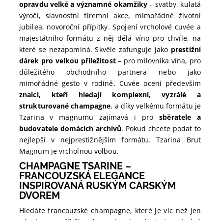
opravdu velké a významné okamžiky
– svatby, kulatá
výročí, slavnostní firemní akce, mimořádné životní
jubilea, novoroční přípitky. Spojení vrcholové cuvée a
majestátního formátu z něj dělá víno pro chvíle, na
které se nezapomíná. Skvěle zafunguje jako
prestižní
dárek pro velkou příležitost
– pro milovníka vína, pro
důležitého obchodního partnera nebo jako
mimořádné gesto v rodině. Cuvée ocení především
znalci, kteří hledají komplexní, vyzrálé a
strukturované champagne
, a díky velkému formátu je
Tzarina v magnumu zajímavá i pro
sběratele a
budovatele domácích archivů
. Pokud chcete podat to
nejlepší v nejprestižnějším formátu, Tzarina Brut
Magnum je vrcholnou volbou.
CHAMPAGNE TSARINE –
FRANCOUZSKÁ ELEGANCE
INSPIROVANÁ RUSKÝM CARSKÝM
DVOREM
Hledáte francouzské champagne, které je víc než jen