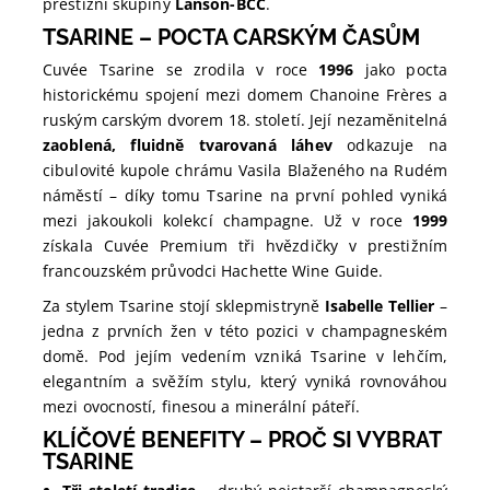
prestižní skupiny
Lanson-BCC
.
TSARINE – POCTA CARSKÝM ČASŮM
Cuvée Tsarine se zrodila v roce
1996
jako pocta
historickému spojení mezi domem Chanoine Frères a
ruským carským dvorem 18. století. Její nezaměnitelná
zaoblená, fluidně tvarovaná láhev
odkazuje na
cibulovité kupole chrámu Vasila Blaženého na Rudém
náměstí – díky tomu Tsarine na první pohled vyniká
mezi jakoukoli kolekcí champagne. Už v roce
1999
získala Cuvée Premium tři hvězdičky v prestižním
francouzském průvodci Hachette Wine Guide.
Za stylem Tsarine stojí sklepmistryně
Isabelle Tellier
–
jedna z prvních žen v této pozici v champagneském
domě. Pod jejím vedením vzniká Tsarine v lehčím,
elegantním a svěžím stylu, který vyniká rovnováhou
mezi ovocností, finesou a minerální páteří.
KLÍČOVÉ BENEFITY – PROČ SI VYBRAT
TSARINE