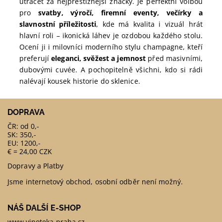
utrácet za nejprestižnější značky. Je perfektní volbou
pro
svatby, výročí, firemní eventy, večírky a
slavnostní příležitosti
, kde má kvalita i vizuál hrát
hlavní roli – ikonická láhev je ozdobou každého stolu.
Ocení ji i milovníci moderního stylu champagne, kteří
preferují
eleganci, svěžest a jemnost
před masivními,
dubovými cuvée. A pochopitelně všichni, kdo si rádi
nalévají kousek historie do sklenice.
DOPRAVA
ČR: od 0,-
SK: 350,-
EU: 1200,-
€ = 24,00 CZK
Dopravy a Platby
Jsme internetový obchod, osobní odběr není možný.
NÁŠ DALŠÍ E-SHOP
www.vinoteka-praha.cz