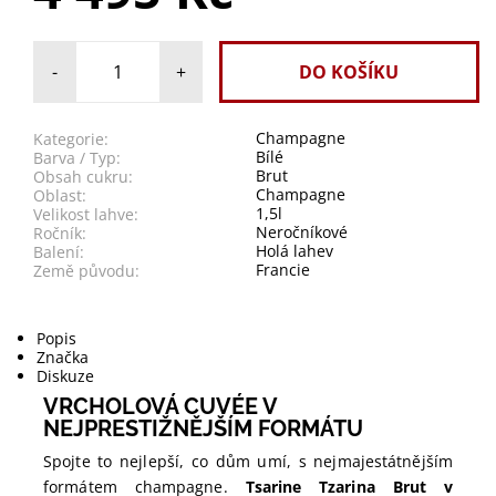
-
+
Champagne
Kategorie:
Bílé
Barva / Typ:
Brut
Obsah cukru:
Champagne
Oblast:
1,5l
Velikost lahve:
Neročníkové
Ročník:
Holá lahev
Balení:
Francie
Země původu:
Popis
Značka
Diskuze
VRCHOLOVÁ CUVÉE V
NEJPRESTIŽNĚJŠÍM FORMÁTU
Spojte to nejlepší, co dům umí, s nejmajestátnějším
formátem champagne.
Tsarine Tzarina Brut v