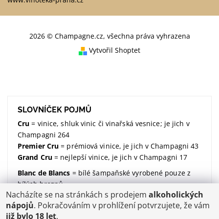
2026 © Champagne.cz, všechna práva vyhrazena
Vytvořil Shoptet
SLOVNÍČEK POJMŮ
Cru
= vinice, shluk vinic či vinařská vesnice; je jich v
Champagni 264
Premier Cru
= prémiová vinice, je jich v Champagni 43
Grand Cru
= nejlepší vinice, je jich v Champagni 17
Blanc de Blancs
= bílé šampaňské vyrobené pouze z
bílých hroznů
Nacházíte se na stránkách s prodejem
alkoholických
Blanc de Noirs
= bílé šampaňské vyrobené pouze z
nápojů
. Pokračováním v prohlížení potvrzujete, že vám
modrých hroznů
již bylo 18 let
.