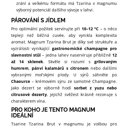
zrání a velkému formátu má Tzarina v magnumu
výborný potenciál dalšího vývoje v lahvi.
PÁROVÁNÍ S JÍDLEM
Pro optimální požitek servírujte při
10–12 °C
– o něco
tepleji než běžná cuvée, aby vynikla komplexita
aromat. Magnum Tzarina Brut je díky své struktuře a
vyzrálosti vynikající
gastronomické champagne pro
slavnostní stůl
– jedna lahev naservíruje přibližně
12
až 14 sklenek
. Skvěle si rozumí s
grilovaným
humrem
,
pánví kalamárů s citronem
nebo dalšími
vybranými mořskými plody. U sýrů sáhněte po
Chaource
– krémovém sýru ze samotné Champagne.
Jako dezert se výborně hodí
sorbet z yuzu nebo
citrusové dezerty
, jejichž svěžest krásně rezonuje s
charakterem vína.
PRO KOHO JE TENTO MAGNUM
IDEÁLNÍ
Tsarine Tzarina Brut v magnumu je volbou pro