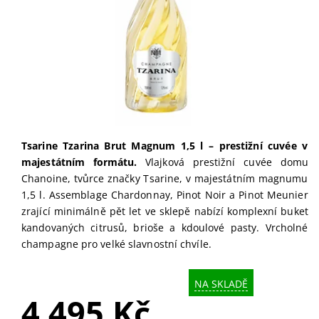
Tsarine Tzarina Brut Magnum 1,5 l – prestižní cuvée v
majestátním formátu.
Vlajková prestižní cuvée domu
Chanoine, tvůrce značky Tsarine, v majestátním magnumu
1,5 l. Assemblage Chardonnay, Pinot Noir a Pinot Meunier
zrající minimálně pět let ve sklepě nabízí komplexní buket
kandovaných citrusů, brioše a kdoulové pasty. Vrcholné
champagne pro velké slavnostní chvíle.
NA SKLADĚ
4 495 Kč