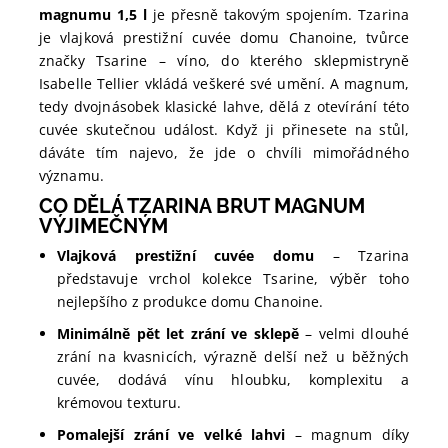
magnumu 1,5 l
je přesně takovým spojením. Tzarina
je vlajková prestižní cuvée domu Chanoine, tvůrce
značky Tsarine – víno, do kterého sklepmistryně
Isabelle Tellier vkládá veškeré své umění. A magnum,
tedy dvojnásobek klasické lahve, dělá z otevírání této
cuvée skutečnou událost. Když ji přinesete na stůl,
dáváte tím najevo, že jde o chvíli mimořádného
významu.
CO DĚLÁ TZARINA BRUT MAGNUM
VÝJIMEČNÝM
Vlajková prestižní cuvée domu
– Tzarina
představuje vrchol kolekce Tsarine, výběr toho
nejlepšího z produkce domu Chanoine.
Minimálně pět let zrání ve sklepě
– velmi dlouhé
zrání na kvasnicích, výrazně delší než u běžných
cuvée, dodává vínu hloubku, komplexitu a
krémovou texturu.
Pomalejší zrání ve velké lahvi
– magnum díky