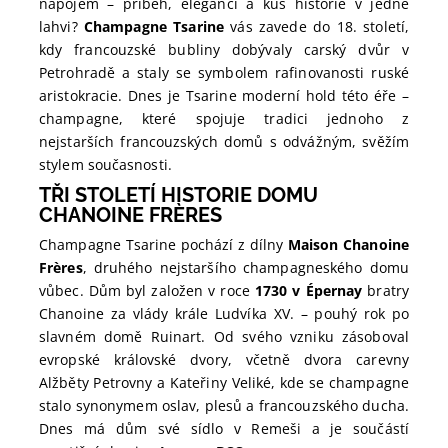
nápojem – příběh, eleganci a kus historie v jedné
lahvi?
Champagne Tsarine
vás zavede do 18. století,
kdy francouzské bubliny dobývaly carský dvůr v
Petrohradě a staly se symbolem rafinovanosti ruské
aristokracie. Dnes je Tsarine moderní hold této éře –
champagne, které spojuje tradici jednoho z
nejstarších francouzských domů s odvážným, svěžím
stylem současnosti.
TŘI STOLETÍ HISTORIE DOMU
CHANOINE FRÈRES
Champagne Tsarine pochází z dílny
Maison Chanoine
Frères
, druhého nejstaršího champagneského domu
vůbec. Dům byl založen v roce
1730 v Épernay
bratry
Chanoine za vlády krále Ludvíka XV. – pouhý rok po
slavném domě Ruinart. Od svého vzniku zásoboval
evropské královské dvory, včetně dvora carevny
Alžběty Petrovny a Kateřiny Veliké, kde se champagne
stalo synonymem oslav, plesů a francouzského ducha.
Dnes má dům své sídlo v Remeši a je součástí