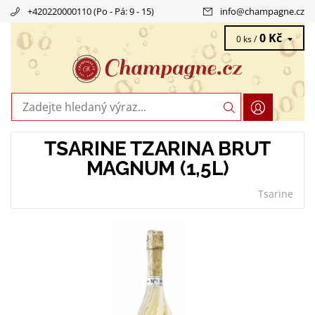
+420220000110 (Po - Pá: 9 - 15)
info
@
champagne.cz
0 Kč
0 ks /
TSARINE TZARINA BRUT
MAGNUM (1,5L)
Tsarine