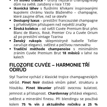
Tři století tradice
– druhý nejstarší champagneský
dům na světě, založený v roce 1730
Ikonická láhev
s fluidními křivkami inspirovanými
kupolemi chrámu Vasila Blaženého – champagne,
které zaujme dříve, než se otevře
Dostupný luxus
– prestižní francouzské champagne
s přívětivějším přístupem než největší značky
Široká kolekce
– od svěží Cuvée Premium Brut přes
Blanc de Blancs, Rosé, Premier Cru a Cuvée Orium
až po prestižní vintage Tzarina
Ženský rukopis
sklepmistryně Isabelle Tellier
zaručuje eleganci, svěžest a pečlivou rovnováhu
Tradiční méthode champenoise
s minimálním
zráním Cuvée Premium Brut
18 měsíců
v lahvi na
kalech
FILOZOFIE CUVÉE – HARMONIE TŘÍ
ODRŮD
Styl Tsarine vychází z klasické trojice champagneských
odrůd.
Pinot Noir
dodává vínům páteř, strukturu a
hloubku.
Pinot Meunier
přináší ovocnou kulatost,
jemnost a přístupnost.
Chardonnay
přidává eleganci,
svěžest a minerální finesu. Při blendingu se používá
kolem
75 % vín z aktuálního ročníku a 25 %