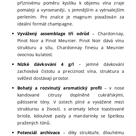
příznivému poměru kyslíku k objemu vína zraje
pomaleji a vyrovnaněji, s jemnějším a vytrvalejším
perlením. Pro znalce je magnum považován za
ideální formát champagne.
Vyvážený assemblage tří odrůd
– Chardonnay,
Pinot Noir a Pinot Meunier. Pinot Noir dává vínu
strukturu a sílu, Chardonnay finesu a Meunier
ovocnou kulatost.
Nízké dávkování 4 g/l
– jemné dávkování
zachovává čistotu a preciznost vína, struktura a
svěžest dostávají prostor.
Bohatý a rozvinutý aromatický profil
– v nose
kandované citrusy doplněné cukrářskými,
pâtisserie tóny. V ústech plné a vyvážené mezi
strukturou a živostí, s aromaty lehce toastované
brioše, kdoulové pasty a mandarinky se špetkou
pražených tónů.
Potenciál archivace
– díky struktuře, dlouhému