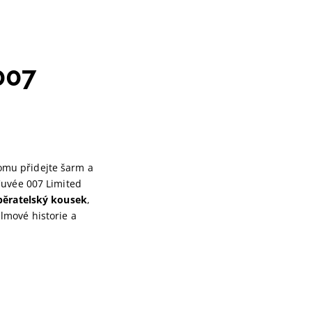
007
 tomu přidejte šarm a
Cuvée 007 Limited
běratelský kousek
,
filmové historie a