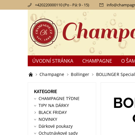
+420220000110 (Po - Pá: 9 - 15)
info
@
champagn
ÚVODNÍ STRÁNKA
CHAMPAGNE
O ŠA
KONTAKTY
OBCHODNÍ PODMÍNKY
RE
Champagne
Bollinger
BOLLINGER Special 
KATEGORIE
BO
CHAMPAGNE TÝDNE
TIPY NA DÁRKY
BLACK FRIDAY
NOVINKY
Dárkové poukazy
Ochutnávkové sady