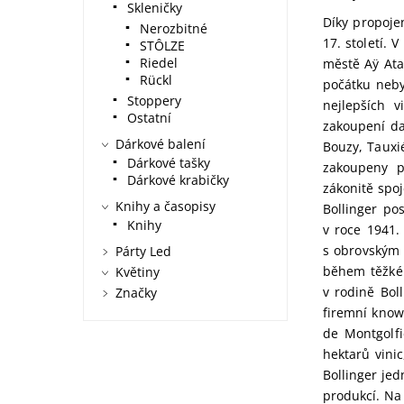
Skleničky
Díky propoje
Nerozbitné
17. století. 
STÔLZE
Riedel
městě Aÿ Ata
Rückl
počátku neby
Stoppery
nejlepších v
Ostatní
zakoupení dal
Dárkové balení
Bouzy, Tauxi
Dárkové tašky
zakoupeny p
Dárkové krabičky
zákonitě spo
Knihy a časopisy
Bollinger po
Knihy
v roce 1941.
s obrovským 
Párty Led
během těžkéh
Květiny
v rodině Bol
Značky
firemní know
de Montgolfi
hektarů vini
Bollinger jed
produkcí. Na