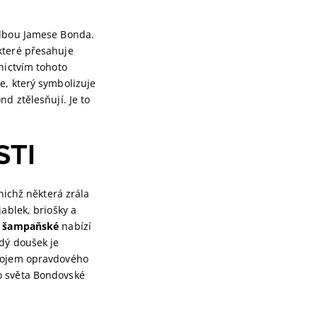
olbou Jamese Bonda.
 které přesahuje
tnictvím tohoto
e, který symbolizuje
d ztělesňují. Je to
STI
nichž některá zrála
ablek, briošky a
é šampaňské
nabízí
ždý doušek je
 dojem opravdového
do světa Bondovské