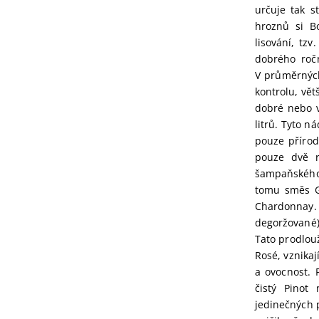
určuje tak s
hroznů si Bo
lisování, tzv
dobrého roč
V průměrných
kontrolu, vět
dobré nebo v
litrů. Tyto n
pouze přírod
pouze dvě r
šampaňského n
tomu směs Gr
Chardonnay. 
degoržované)
Tato prodlou
Rosé, vznikaj
a ovocnost. 
čistý Pinot
jedinečných p