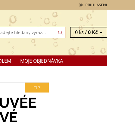
PŘIHLÁŠENÍ
0 ks /
0 Kč
DLEM
MOJE OBJEDNÁVKA
TIP
CUVÉE
OVÉ