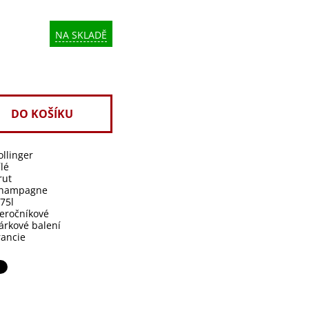
NA SKLADĚ
ollinger
ílé
rut
hampagne
,75l
eročníkové
árkové balení
rancie