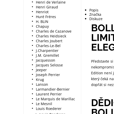
Henri de Verlaine
Henri Giraud
Popis
Henriot
Značka
Huré Fréres
Diskuze
H. BLIN
BOLL
Chapuy
Charles de Cazanove
LIMI
Charles Heidsieck
Charles Joubert
ELEG
Charles-Le-Bel
J.Charpentier
J.M. Gremillet
Jacquesson
Představte si
Jacques Selosse
nekompromisn
Jeeper
Edition není
Joseph Perrier
který čeká na 
Krug
Lanson
dopřát si ne
Larmandier-Bernier
Laurent Perrier
Le Marquis de Marillac
DĚDI
Le Mesnil
Louis Roederer
BOL