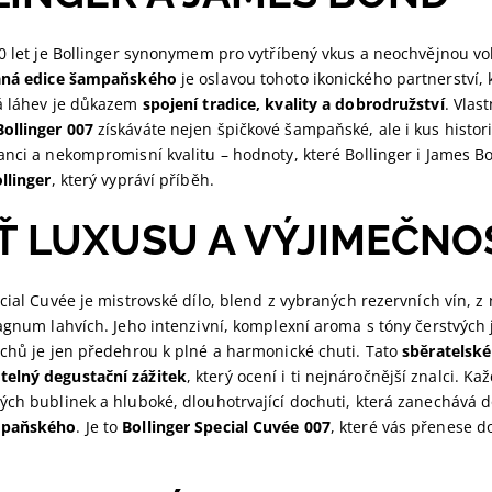
40 let je Bollinger synonymem pro vytříbený vkus a neochvějnou v
aná edice šampaňského
je oslavou tohoto ikonického partnerství,
á láhev je důkazem
spojení tradice, kvality a dobrodružství
. Vlas
ollinger 007
získáváte nejen špičkové šampaňské, ale i kus histori
nci a nekompromisní kvalitu – hodnoty, které Bollinger i James Bon
llinger
, který vypráví příběh.
Ť LUXUSU A VÝJIMEČNO
cial Cuvée je mistrovské dílo, blend z vybraných rezervních vín, z 
agnum lahvích. Jeho intenzivní, komplexní aroma s tóny čerstvých j
echů je jen předehrou k plné a harmonické chuti. Tato
sběratelsk
elný degustační zážitek
, který ocení i ti nejnáročnější znalci. Ka
ých bublinek a hluboké, dlouhotrvající dochuti, která zanechává
mpaňského
. Je to
Bollinger Special Cuvée 007
, které vás přenese 