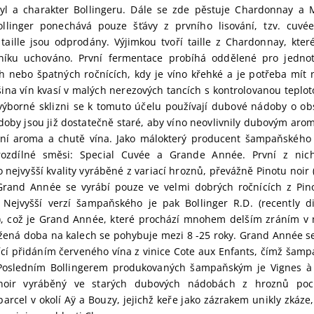
tyl a charakter Bollingeru. Dále se zde pěstuje Chardonnay a M
llinger ponechává pouze šťávy z prvního lisování, tzv. cuvé
. taille jsou odprodány. Výjimkou tvoří taille z Chardonnay, kte
níku uchováno. První fermentace probíhá oddělené pro jednot
 nebo špatných ročnících, kdy je víno křehké a je potřeba mít 
šina vín kvasí v malých nerezových tancích s kontrolovanou teplo
ýborné sklizni se k tomuto účelu používají dubové nádoby o ob
ádoby jsou již dostatečně staré, aby víno neovlivnily dubovým arom
ní aroma a chutě vína. Jako málokterý producent šampaňského 
ozdílné směsi: Special Cuvée a Grande Année. První z nich 
ejvyšší kvality vyráběné z variací hroznů, převážně Pinotu noir 
and Année se vyrábí pouze ve velmi dobrých ročnících z Pino
Nejvyšší verzí šampaňského je pak Bollinger R.D. (recently 
, což je Grand Année, které prochází mnohem delším zráním v m
žená doba na kalech se pohybuje mezi 8 -25 roky. Grand Année se 
ící přidáním červeného vína z vinice Cote aux Enfants, čímž šamp
Posledním Bollingerem produkovaných šampaňským je Vignes à l
 noir vyráběný ve starých dubových nádobách z hroznů poch
arcel v okolí Aÿ a Bouzy, jejichž keře jako zázrakem unikly zkáze,