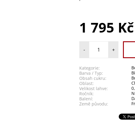
1 795 Kč
-
+
B
Kategorie:
B
Barva / Typ:
B
Obsah cukru:
C
Oblast:
0
Velikost lahve:
N
Ročník:
D
Balení:
F
Země původu: