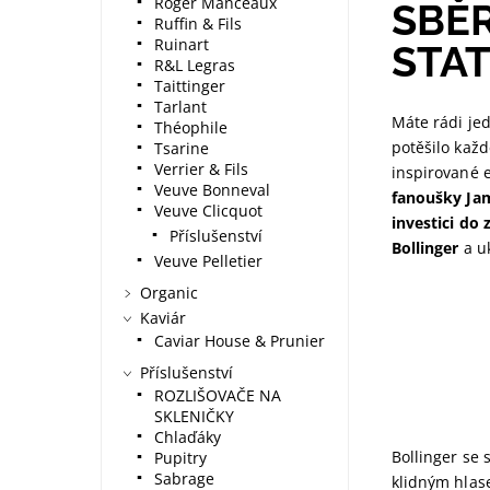
Roger Manceaux
SBĚ
Ruffin & Fils
Ruinart
STA
R&L Legras
Taittinger
Tarlant
Máte rádi je
Théophile
potěšilo kaž
Tsarine
Verrier & Fils
inspirované e
Veuve Bonneval
fanoušky Ja
Veuve Clicquot
investici do 
Příslušenství
Bollinger
a uk
Veuve Pelletier
Organic
Kaviár
Caviar House & Prunier
Příslušenství
ROZLIŠOVAČE NA
SKLENIČKY
Chlaďáky
Bollinger se 
Pupitry
Sabrage
klidným hlas