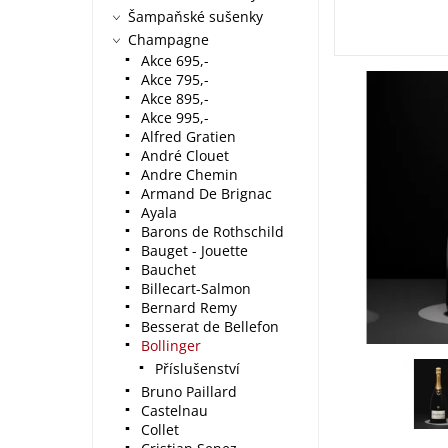
Šampaňské sušenky
Champagne
Akce 695,-
Akce 795,-
Akce 895,-
Akce 995,-
Alfred Gratien
André Clouet
Andre Chemin
Armand De Brignac
Ayala
Barons de Rothschild
Bauget - Jouette
Bauchet
Billecart-Salmon
Bernard Remy
Besserat de Bellefon
Bollinger
Příslušenství
Bruno Paillard
Castelnau
Collet