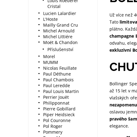
Louis Roederer
Cristal
Lucien Lalardier
Už více než 
L'Hoste
Tato
limitov
Mailly Grand Cru
plátno. Každ
Michel Arnould
champagne B
Michel Littiére
Moët & Chandon
odvahu, elega
Příslušenství
exkluzivní Bo
Morel
MUMM
CHU
Nicolas Feuillate
Paul Déthune
Paul Chambois
Bollinger Spe
Paul Leredde
až 15 let v m
Paul Louis Martin
Perrier Jouët
vlašských oř
Philipponnat
nezapomenut
Pierre Gobillard
oslavou jemn
Piper Heidsieck
pravého ša
Pol Couronne
elegance.
Pol Roger
Pommery