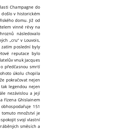
oblasti Champagne do
9 došlo v historickém
ňského domu. Již od
telem vinné révy na
 hroznů následovalo
ných „cru“ v Louvois,
 zatím poslední byly
tové reputace bylo
datelův vnuk Jacques
eno předčasnou smrtí
tohoto úkolu chopila
že pokračovat nejen
e tak legendou nejen
le nezávislou a její
ma řízena Ghislainem
r obhospodařuje 151
y tomuto množství je
pokojit svojí vlastní
vyráběných směsích a