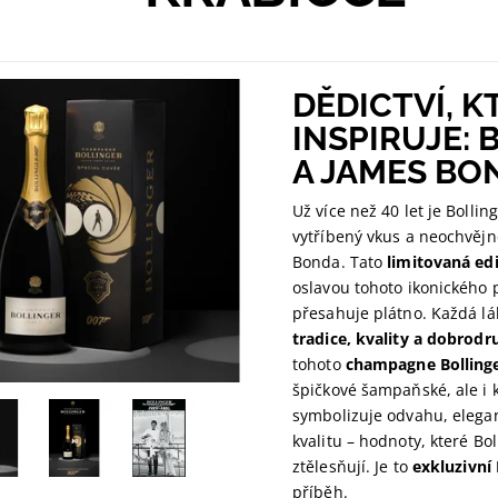
DĚDICTVÍ, K
INSPIRUJE:
A JAMES BO
Už více než 40 let je Boll
vytříbený vkus a neochvěj
Bonda. Tato
limitovaná e
oslavou tohoto ikonického p
přesahuje plátno. Každá l
tradice, kvality a dobrodr
tohoto
champagne Bollinge
špičkové šampaňské, ale i k
symbolizuje odvahu, elega
kvalitu – hodnoty, které Bo
ztělesňují. Je to
exkluzivní 
příběh.