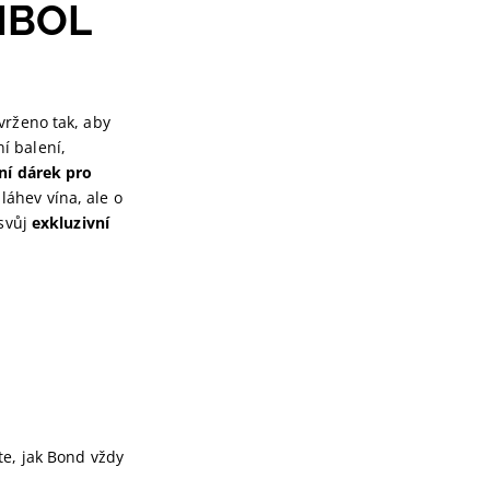
MBOL
vrženo tak, aby
í balení,
ní dárek pro
láhev vína, ale o
 svůj
exkluzivní
te, jak Bond vždy