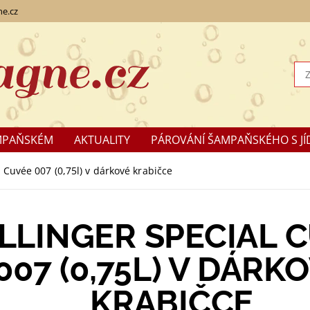
e.cz
MPAŇSKÉM
AKTUALITY
PÁROVÁNÍ ŠAMPAŇSKÉHO S JÍ
KLAMACE
Cuvée 007 (0,75l) v dárkové krabičce
LLINGER SPECIAL 
007 (0,75L) V DÁRK
KRABIČCE