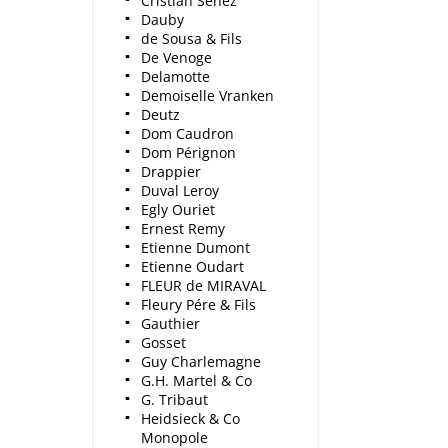
Cristian Senez
Dauby
de Sousa & Fils
De Venoge
Delamotte
Demoiselle Vranken
Deutz
Dom Caudron
Dom Pérignon
Drappier
Duval Leroy
Egly Ouriet
Ernest Remy
Etienne Dumont
Etienne Oudart
FLEUR de MIRAVAL
Fleury Pére & Fils
Gauthier
Gosset
Guy Charlemagne
G.H. Martel & Co
G. Tribaut
Heidsieck & Co
Monopole