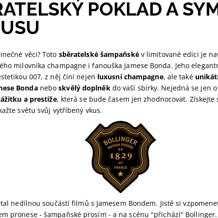
RATELSKÝ POKLAD A SY
TUSU
dinečné věci? Toto
sběratelské šampaňské
v limitované edici je na
dého milovníka champagne i fanouška Jamese Bonda. Jeho elegantn
stetikou 007, z něj činí nejen
luxusní champagne
, ale také
unikát
mese Bonda
nebo
skvělý doplněk
do vaší sbírky. Nejedná se jen o 
zážitku a prestiže
, která se bude časem jen zhodnocovat. Získejte
ažte světu svůj vytříbený vkus.
stal nedílnou součástí filmů s Jamesem Bondem. Jistě si vzpomene
em pronese - šampaňské prosím - a na scénu "přichází" Bollinger.