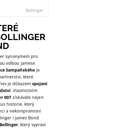
Bollinger
TERÉ
 BOLLINGER
ND
inger synonymem pro
nou volbou Jamese
dice šampaňského
je
artnerství, které
áhev je důkazem
spojení
užství
. Vlastnictvím
r 007
získáváte nejen
us historie, který
nci a nekompromisní
llinger i James Bond
Bollinger
, který vypráví