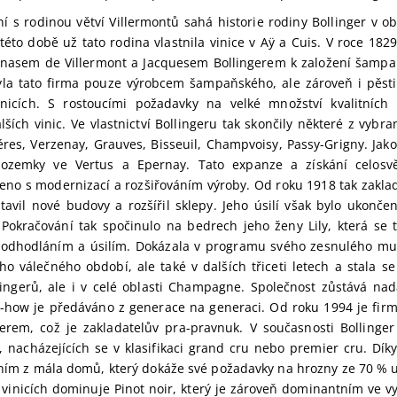
ní s rodinou větví Villermontů sahá historie rodiny Bollinger v 
V této době už tato rodina vlastnila vinice v Aÿ a Cuis. V roce 182
nasem de Villermont a Jacquesem Bollingerem k založení šampa
la tato firma pouze výrobcem šampaňského, ale zároveň i pěsti
inicích. S rostoucími požadavky na velké množství kvalitních
ších vinic. Ve vlastnictví Bollingeru tak skončily některé z vybra
éres, Verzenay, Grauves, Bisseuil, Champvoisy, Passy-Grigny. Jako
ozemky ve Vertus a Epernay. Tato expanze a získání celosvě
jeno s modernizací a rozšiřováním výroby. Od roku 1918 tak zakla
stavil nové budovy a rozšířil sklepy. Jeho úsilí však bylo ukonč
 Pokračování tak spočinulo na bedrech jeho ženy Lily, která se 
odhodláním a úsilím. Dokázala v programu svého zesnulého mu
o válečného období, ale také v dalších třiceti letech a stala s
lingerů, ale i v celé oblasti Champagne. Společnost zůstává nadá
-how je předáváno z generace na generaci. Od roku 1994 je fir
erem, což je zakladatelův pra-pravnuk. V současnosti Bollinge
c, nacházejících se v klasifikaci grand cru nebo premier cru. Dík
ním z mála domů, který dokáže své požadavky na hrozny ze 70 % us
 vinicích dominuje Pinot noir, který je zároveň dominantním ve 