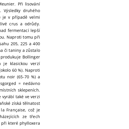
eunier. Při lisování
e. Výsledky druhého
ré je v případě velmi
livé crus a odrůdy.
nad fermentací lepší
tou. Naproti tomu při
sahu 205, 225 a 400
a či taniny a zůstalo
produkuje Bollinger
je klasickou verzí
(okolo 60 %). Naproti
tu noir (65-70 %) a
disgorged = nedávno
ístních sklepeních.
vyrábí také ve verzi
aňské získá tělnatost
a Française, což je
ázejících ze třech
 při které phylloxera