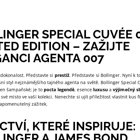
INGER SPECIAL CUVÉE 
TED EDITION – ZAŽIJTE
ANCI AGENTA 007
 dokonalost. Představte si
prestiž
. Představte si Bollinger. Nyní k
í styl nejznámějšího tajného agenta na světě. Bollinger Special 
 jen šampaňské; je to
pocta legendě
, esence
luxusu
a
výjimečný s
své místo ve vaší kolekci. Nenechte si ujít příležitost vlastnit kus 
zapomenutelný zážitek.
CTVÍ, KTERÉ INSPIRUJE:
LINGER A JAMES BOND