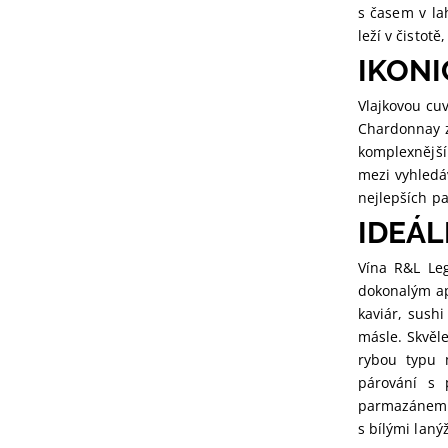
s časem v lah
leží v čistot
IKON
Vlajkovou cu
Chardonnay z
komplexnější
mezi vyhledá
nejlepších p
IDEÁL
Vína R&L Leg
dokonalým ape
kaviár, sush
másle. Skvěl
rybou typu 
párování s 
parmazánem 3
s bílými laný