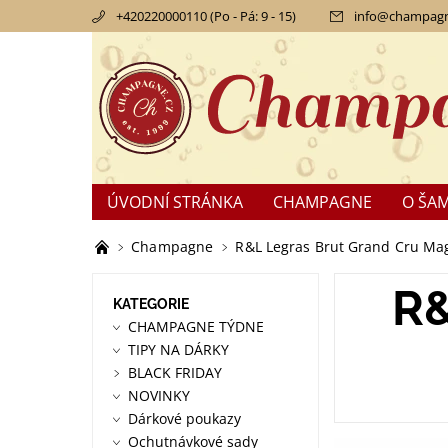
+420220000110 (Po - Pá: 9 - 15)
info
@
champagn
ÚVODNÍ STRÁNKA
CHAMPAGNE
O ŠA
KONTAKTY
OBCHODNÍ PODMÍNKY
RE
Champagne
R&L Legras Brut Grand Cru Mag
R
KATEGORIE
CHAMPAGNE TÝDNE
TIPY NA DÁRKY
BLACK FRIDAY
NOVINKY
Dárkové poukazy
Ochutnávkové sady