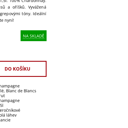
1,5l: 100% Chardonnay.
usů a oříšků. Vyvážená
 grepovými tóny. Ideální
te nyní!
NA SKLADĚ
hampagne
Bílé, Blanc de Blancs
rut
hampagne
,5l
eročníkové
olá láhev
rancie