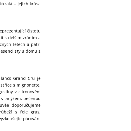
kázalá – jejich krása
prezentující čistotu
ii s delším zráním a
čných letech a patří
 esenci stylu domu z
Blancs Grand Cru je
ústřice s mignonette,
gustiny v citronovém
 s lanýžem, pečenou
cuvée doporučujeme
ůbeží s foie gras,
yzkoušejte párování