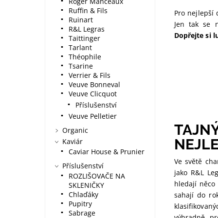
Roger Manceaux
Ruffin & Fils
Pro nejlepší
Ruinart
Jen tak se 
R&L Legras
Dopřejte si l
Taittinger
Tarlant
Théophile
Tsarine
Verrier & Fils
Veuve Bonneval
Veuve Clicquot
Příslušenství
Veuve Pelletier
TAJNÝ
Organic
NEJL
Kaviár
Caviar House & Prunier
Ve světě cha
Příslušenství
jako R&L Leg
ROZLIŠOVAČE NA
hledají něco
SKLENIČKY
Chlaďáky
sahají do ro
Pupitry
klasifikovan
Sabrage
výhradně pr