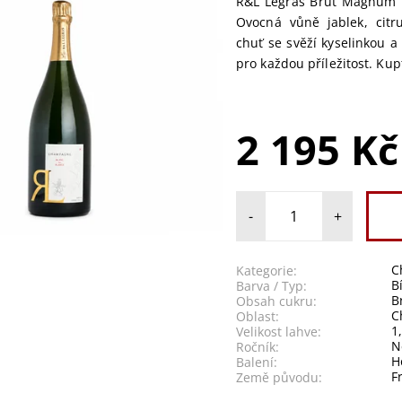
R&L Legras Brut Magnum 
Ovocná vůně jablek, citr
chuť se svěží kyselinkou a
pro každou příležitost. Kup
2 195 Kč
-
+
C
Kategorie:
Barva / Typ:
B
Obsah cukru:
C
Oblast:
1
Velikost lahve:
N
Ročník:
H
Balení:
F
Země původu: