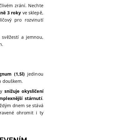
člivém zrání. Nechte
ně 3 roky
ve sklepě,
íčový pro rozvinutí
svěžestí a jemnou,
m.
num (1,5l)
jedinou
ým douškem.
ky
snižuje okysličení
mplexnější stárnutí
.
 každým dnem se stává
pravené ohromit i ty
JEVENÍM