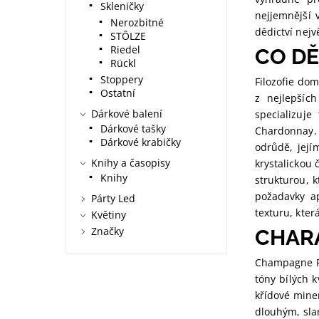
Skleničky
nejjemnější 
Nerozbitné
dědictví nejv
STÔLZE
Riedel
CO DĚ
Rückl
Stoppery
Filozofie do
Ostatní
z nejlepšíc
Dárkové balení
specializuj
Dárkové tašky
Chardonnay.
Dárkové krabičky
odrůdě, její
Knihy a časopisy
krystalickou 
Knihy
strukturou, 
požadavky ap
Párty Led
texturu, kter
Květiny
Značky
CHARA
Champagne R&
tóny bílých 
křídové miner
dlouhým, sla