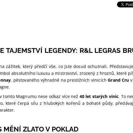
E TAJEMSTVÍ LEGENDY: R&L LEGRAS 
 na zážitek, který předčí vše, co jste dosud ochutnali. Představu
ol absolutního luxusu a mistrovství, zrozený z hroznů, které píší
onnay
, pěstovaného výhradně na prestižních vinicích
Grand Cru
v
agne.
 v tomto Magnumu nese odkaz více než
40 let starých vinic
. To ne
ato, které čerpá sílu z hlubokých kořenů a bohaté půdy, předáva
arakter.
S MĚNÍ ZLATO V POKLAD