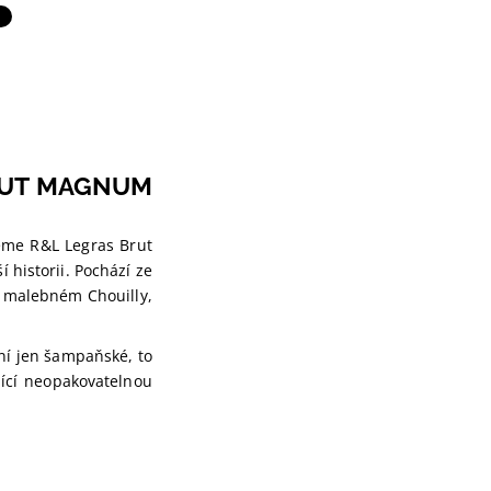
BRUT MAGNUM
jeme R&L Legras Brut
 historii. Pochází ze
 malebném Chouilly,
ní jen šampaňské, to
jící neopakovatelnou