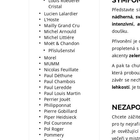
Louis Roederer
Cristal
Představte s
Lucien Lalardier
nádherná, sv
L'Hoste
intenzivní, 
Mailly Grand Cru
doušku.
Michel Arnould
Michel Littiére
Přivonění je
Moët & Chandon
propletená s
Příslušenství
akcenty
zele
Morel
MUMM
A pak ta chu
Nicolas Feuillate
která probou
Paul Déthune
závěr se nec
Paul Chambois
lehkostí
. Je
Paul Leredde
Paul Louis Martin
Perrier Jouët
Philipponnat
NEZAPO
Pierre Gobillard
Chcete záži
Piper Heidsieck
Pol Couronne
pro ty nejraf
Pol Roger
je osvěžujíc
Pommery
večeři v mist