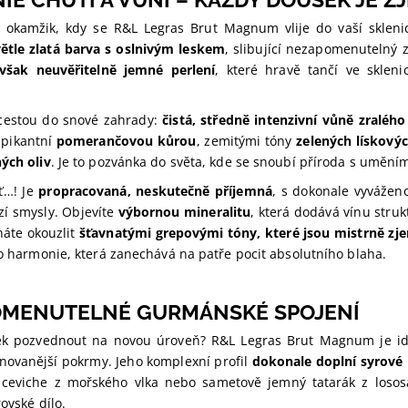
i okamžik, kdy se R&L Legras Brut Magnum vlije do vaší skleni
ětle zlatá barva s oslnivým leskem
, slibující nezapomenutelný zá
avšak neuvěřitelně jemné perlení
, které hravě tančí ve sklen
 cestou do snové zahrady:
čistá, středně intenzivní vůně zraléh
 pikantní
pomerančovou kůrou
, zemitými tóny
zelených lískový
ných oliv
. Je to pozvánka do světa, kde se snoubí příroda s umění
ť…! Je
propracovaná, neskutečně příjemná
, s dokonale vyváže
zí smysly. Objevíte
výbornou mineralitu
, která dodává vínu stru
háte okouzlit
šťavnatými grepovými tóny, které jsou mistrně 
 to harmonie, která zanechává na patře pocit absolutního blaha.
MENUTELNÉ GURMÁNSKÉ SPOJENÍ
tek pozvednout na novou úroveň? R&L Legras Brut Magnum je i
inovanější pokrmy. Jeho komplexní profil
dokonale doplní syrové 
í ceviche z mořského vlka nebo sametově jemný tatarák z loso
rovské dílo.