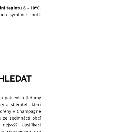
lní teplotu 8 - 10°C
.
ou symfonii chutí.
 HLEDAT
 a pak existují domy
y a sběrateli, kteří
 kořeny v Champagne
né ze sedmnácti obcí
nejvyšší klasifikaci
y je synonymem pro