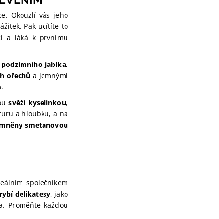
ce. Okouzlí vás jeho
žitek. Pak ucítíte to
ici a láká k prvnímu
o podzimního jablka
,
ch ořechů
a jemnými
m.
nou
svěží kyselinkou
,
kturu a hloubku, a na
zjemněny smetanovou
deálním společníkem
rybí delikatesy
, jako
sa. Proměňte každou