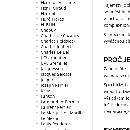
Henri de Verlaine
Tajemství do
Henri Giraud
se unést kul
Henriot
v tichu a te
Huré Fréres
H. BLIN
komplexních 
Chapuy
S precizní 
Charles de Cazanove
Charles Heidsieck
vyváženou sl
Charles Joubert
Charles-Le-Bel
J.Charpentier
PROČ J
J.M. Gremillet
Jacquesson
Zapomeňte n
Jacques Selosse
volbou. Není 
Jeeper
Specifický t
Joseph Perrier
Krug
vína. To dá
Lanson
Výsledkem je 
Larmandier-Bernier
ještě dokon
Laurent Perrier
nejnáročnějš
Le Marquis de Marillac
Le Mesnil
Louis Roederer
SYMFON