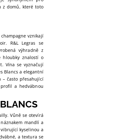
 z domů, které toto
í champagne vznikají
oir. R&L Legras se
yrobená výhradně z
hloubky znalostí o
t. Vína se vyznačují
es Blancs a elegantní
 – často přesahující
 profil a hedvábnou
 BLANCS
lly. Vůně se otevírá
 s náznakem mandlí a
 vibrující kyselinou a
dvábné, a textura se