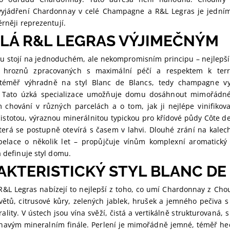
vyjádření Chardonnay v celé Champagne a R&L Legras je jedním
ěrněji reprezentují.
LÁ R&L LEGRAS VÝJIMEČNÝM
mu stojí na jednoduchém, ale nekompromisním principu – nejlepš
h hroznů zpracovaných s maximální péčí a respektem k terr
e téměř výhradně na styl Blanc de Blancs, tedy champagne v
 Tato úzká specializace umožňuje domu dosáhnout mimořádné 
m chování v různých parcelách a o tom, jak ji nejlépe vinifikova
čistotou, výraznou minerálnitou typickou pro křídové půdy Côte d
která se postupně otevírá s časem v lahvi. Dlouhé zrání na kalech
elace o několik let – propůjčuje vínům komplexní aromatický
á definuje styl domu.
KTERISTICKÝ STYL BLANC DE
L Legras nabízejí to nejlepší z toho, co umí Chardonnay z Choui
květů, citrusové kůry, zelených jablek, hrušek a jemného pečiva
ality. V ústech jsou vína svěží, čistá a vertikálně strukturovaná, s
navým mineralním finále. Perlení je mimořádně jemné, téměř he