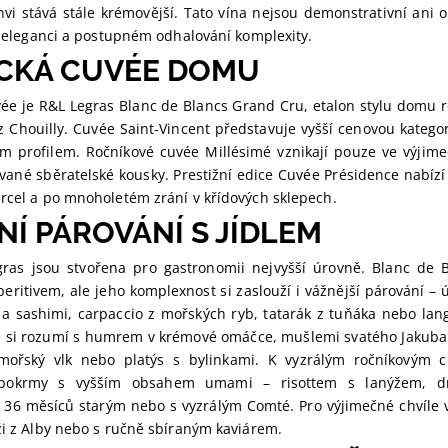
vi stává stále krémovější. Tato vína nejsou demonstrativní ani o
ě, eleganci a postupném odhalování komplexity.
ICKÁ CUVÉE DOMU
vée je R&L Legras Blanc de Blancs Grand Cru, etalon stylu domu re
 Chouilly. Cuvée Saint-Vincent představuje vyšší cenovou kategor
m profilem. Ročníkové cuvée Millésimé vznikají pouze ve výjime
vané sběratelské kousky. Prestižní edice Cuvée Présidence nabízí
arcel a po mnoholetém zrání v křídových sklepech.
NÍ PÁROVÁNÍ S JÍDLEM
ras jsou stvořena pro gastronomii nejvyšší úrovně. Blanc de 
ritivem, ale jeho komplexnost si zaslouží i vážnější párování – 
i a sashimi, carpaccio z mořských ryb, tatarák z tuňáka nebo lan
e si rozumí s humrem v krémové omáčce, mušlemi svatého Jakuba
mořský vlk nebo platýs s bylinkami. K vyzrálým ročníkovým 
pokrmy s vyšším obsahem umami – risottem s lanýžem, dr
6 měsíců starým nebo s vyzrálým Comté. Pro výjimečné chvíle v
ži z Alby nebo s ručně sbíraným kaviárem.