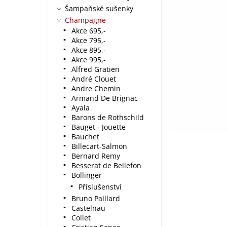
Šampaňské sušenky
Champagne
Akce 695,-
Akce 795,-
Akce 895,-
Akce 995,-
Alfred Gratien
André Clouet
Andre Chemin
Armand De Brignac
Ayala
Barons de Rothschild
Bauget - Jouette
Bauchet
Billecart-Salmon
Bernard Remy
Besserat de Bellefon
Bollinger
Příslušenství
Bruno Paillard
Castelnau
Collet