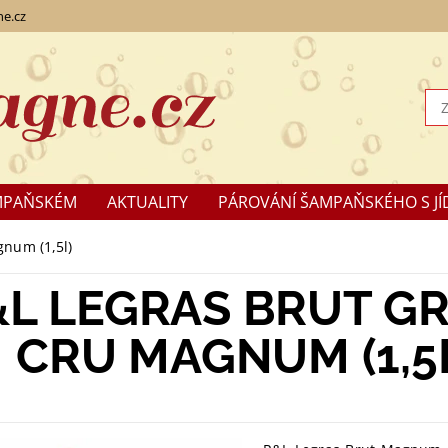
e.cz
MPAŇSKÉM
AKTUALITY
PÁROVÁNÍ ŠAMPAŇSKÉHO S JÍ
KLAMACE
num (1,5l)
&L LEGRAS BRUT G
CRU MAGNUM (1,5