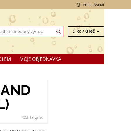
PŘIHLÁŠENÍ
0 ks /
0 Kč
DLEM
MOJE OBJEDNÁVKA
RAND
L)
R&L Legras