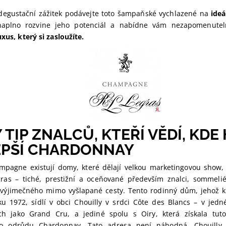
 degustační zážitek podávejte toto šampaňské vychlazené na
ideá
naplno rozvine jeho potenciál a nabídne vám nezapomenuteln
uxus, který si zasloužíte.
 TIP ZNALCŮ, KTEŘÍ VĚDÍ, KDE
EPŠÍ CHARDONNAY
mpagne existují domy, které dělají velkou marketingovou show,
ras – tiché, prestižní a oceňované především znalci, sommeliér
 výjimečného mimo vyšlapané cesty. Tento rodinný dům, jehož
ku 1972, sídlí v obci Chouilly v srdci Côte des Blancs – v jed
ých jako Grand Cru, a jediné spolu s Oiry, která získala tuto 
o odrůdu Chardonnay. Tato adresa není náhodná. Chouill