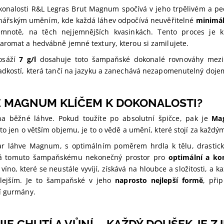
konalosti R&L Legras Brut Magnum spočívá v jeho trpělivém a pe
inářským uměním, kde každá láhev odpočívá neuvěřitelné
minimál
mnotě, na těch nejjemnějších kvasinkách. Tento proces je kl
aromat a hedvábně jemné textury, kterou si zamilujete.
dosáží
7 g/l
dosahuje toto šampaňské dokonalé rovnováhy mezi 
adkostí, která tančí na jazyku a zanechává nezapomenutelný doje
E MAGNUM KLÍČEM K DOKONALOSTI?
a běžné láhve. Pokud toužíte po absolutní špičce, pak je
Mag
to jen o větším objemu, je to o vědě a umění, které stojí za každ
var láhve Magnum, s optimálním poměrem hrdla k tělu, drastic
vá tomuto šampaňskému nekonečný prostor pro
optimální a ko
víno, které se neustále vyvíjí, získává na hloubce a složitosti, a
alejším. Je to šampaňské v jeho
naprosto nejlepší formě
, při
í gurmány.
IE CHUTÍ A VŮNÍ – KAŽDÝ DOUŠEK JE Z