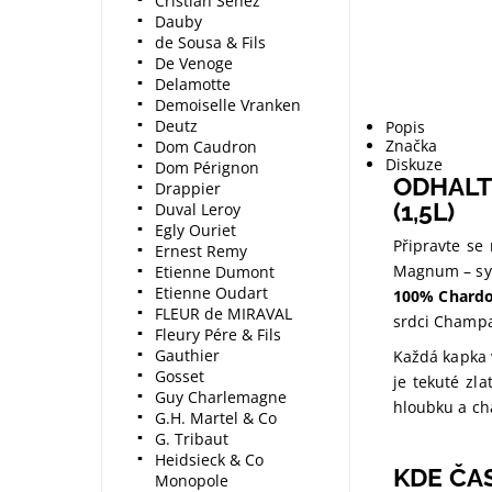
Cristian Senez
Dauby
de Sousa & Fils
De Venoge
Delamotte
Demoiselle Vranken
Deutz
Popis
Značka
Dom Caudron
Diskuze
Dom Pérignon
ODHALT
Drappier
(1,5L)
Duval Leroy
Egly Ouriet
Připravte se
Ernest Remy
Magnum – symb
Etienne Dumont
Etienne Oudart
100% Chard
FLEUR de MIRAVAL
srdci Champ
Fleury Pére & Fils
Gauthier
Každá kapka
Gosset
je tekuté zl
Guy Charlemagne
hloubku a ch
G.H. Martel & Co
G. Tribaut
Heidsieck & Co
KDE ČA
Monopole