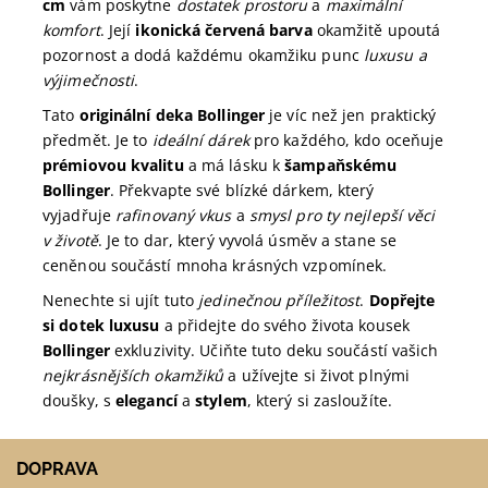
cm
vám poskytne
dostatek prostoru
a
maximální
komfort
. Její
ikonická červená barva
okamžitě upoutá
pozornost a dodá každému okamžiku punc
luxusu a
výjimečnosti
.
Tato
originální deka Bollinger
je víc než jen praktický
předmět. Je to
ideální dárek
pro každého, kdo oceňuje
prémiovou kvalitu
a má lásku k
šampaňskému
Bollinger
. Překvapte své blízké dárkem, který
vyjadřuje
rafinovaný vkus
a
smysl pro ty nejlepší věci
v životě
. Je to dar, který vyvolá úsměv a stane se
ceněnou součástí mnoha krásných vzpomínek.
Nenechte si ujít tuto
jedinečnou příležitost
.
Dopřejte
si dotek luxusu
a přidejte do svého života kousek
Bollinger
exkluzivity. Učiňte tuto deku součástí vašich
nejkrásnějších okamžiků
a užívejte si život plnými
doušky, s
elegancí
a
stylem
, který si zasloužíte.
DOPRAVA