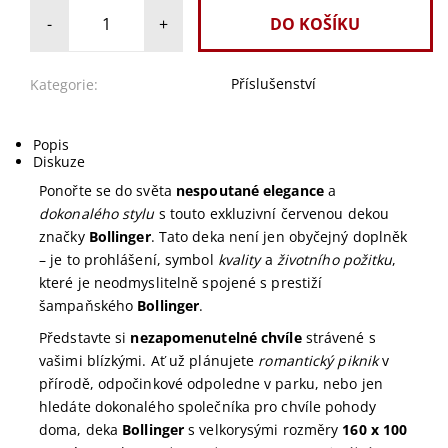
-
+
Příslušenství
Kategorie:
Popis
Diskuze
Ponořte se do světa
nespoutané elegance
a
dokonalého stylu
s touto exkluzivní červenou dekou
značky
Bollinger
. Tato deka není jen obyčejný doplněk
– je to prohlášení, symbol
kvality
a
životního požitku
,
které je neodmyslitelně spojené s prestiží
šampaňského
Bollinger
.
Představte si
nezapomenutelné chvíle
strávené s
vašimi blízkými. Ať už plánujete
romantický piknik
v
přírodě, odpočinkové odpoledne v parku, nebo jen
hledáte dokonalého společníka pro chvíle pohody
doma, deka
Bollinger
s velkorysými rozměry
160 x 100