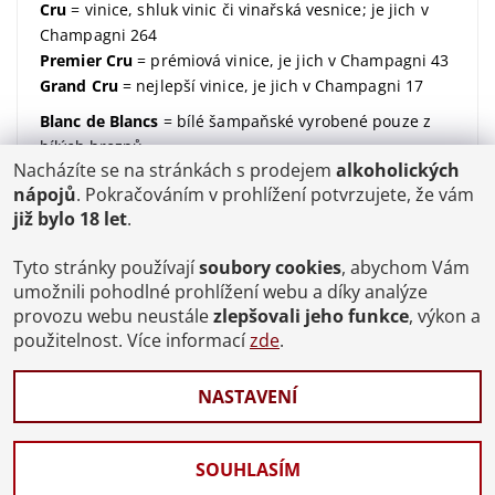
Cru
= vinice, shluk vinic či vinařská vesnice; je jich v
Champagni 264
Premier Cru
= prémiová vinice, je jich v Champagni 43
Grand Cru
= nejlepší vinice, je jich v Champagni 17
Blanc de Blancs
= bílé šampaňské vyrobené pouze z
bílých hroznů
Nacházíte se na stránkách s prodejem
alkoholických
Blanc de Noirs
= bílé šampaňské vyrobené pouze z
nápojů
. Pokračováním v prohlížení potvrzujete, že vám
modrých hroznů
již bylo 18 let
.
dosáž / dosage / dávkování
= množství dodaného
cukru (udávané v gramech na litr)
Tyto stránky používají
soubory cookies
, abychom Vám
Brut
= suchý; značí kolik dodaného cukru v sobě
umožnili pohodlné prohlížení webu a díky analýze
šampaňské má;
více zde
provozu webu neustále
zlepšovali jeho funkce
, výkon a
použitelnost. Více informací
zde
.
degorgement / disgorgement / degorzáž / odstřelení
/ odkalení
= proces, kdy se šampaňské zbaví kvasinek
NASTAVENÍ
a ukončí se tak jeho druhé zrání
Celý slovníček pojmů
SOUHLASÍM