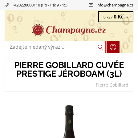
+420220000110 (Po - Pá: 9 - 15)
info
@
champagne.cz
0 Kč
0 ks /
PIERRE GOBILLARD CUVÉE
PRESTIGE JÉROBOAM (3L)
Pierre Gobillard