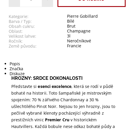
Pierre Gobillard
Kategorie:
Bílé
Barva / Typ:
Brut
Obsah cukru:
Champagne
Oblast:
3l
Velikost lahve:
Neročníkové
Ročník:
Francie
Země původu:
Popis
Značka
Diskuze
HROZNY: SRDCE DOKONALOSTI
Představte si
esenci excelence
, která se rodí v půdě
bohaté na historii. Toto šampaňské je mistrovským
spojením: 70 % zářivého Chardonnay a 30 %
ušlechtilého Pinot Noir. Nejsou to jen hrozny, jsou to
pečlivě vybrané klenoty pocházející výhradně z
prestižních vinic
Premier Cru
v historickém
Hautvillers. Každá bobule nese odkaz bohaté půdy a