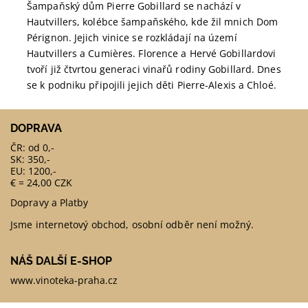
Šampaňský dům Pierre Gobillard se nachází v
Hautvillers, kolébce šampaňského, kde žil mnich Dom
Pérignon. Jejich vinice se rozkládají na území
Hautvillers a Cumières. Florence a Hervé Gobillardovi
tvoří již čtvrtou generaci vinařů rodiny Gobillard.
Dnes
se k podniku připojili jejich děti Pierre-Alexis a Chloé.
DOPRAVA
ČR: od 0,-
SK: 350,-
EU: 1200,-
€ = 24,00 CZK
Dopravy a Platby
Jsme internetový obchod, osobní odběr není možný.
NÁŠ DALŠÍ E-SHOP
www.vinoteka-praha.cz