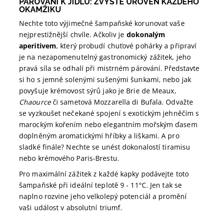
PÁROVÁNÍ K JÍDLU: ZVYŠTE ÚROVEŇ KAŽDÉHO
OKAMŽIKU
Nechte toto výjimečné šampaňské korunovat vaše
nejprestižnější chvíle. Ačkoliv je
dokonalým
aperitivem
, který probudí chuťové pohárky a připraví
je na nezapomenutelný gastronomický zážitek, jeho
pravá síla se odhalí při mistrném párování. Představte
si ho s jemně solenými sušenými šunkami, nebo jak
povyšuje krémovost sýrů jako je Brie de Meaux,
Chaource
či sametová Mozzarella di Bufala. Odvažte
se vyzkoušet nečekané spojení s exotickým jehněčím s
marockým kořením nebo elegantním mořským ďasem
doplněným aromatickými hříbky a liškami. A pro
sladké finále? Nechte se unést dokonalostí tiramisu
nebo krémového Paris-Brestu.
Pro maximální zážitek z každé kapky podávejte toto
šampaňské při ideální teplotě 9 - 11°C. Jen tak se
naplno rozvine jeho velkolepý potenciál a promění
vaši událost v absolutní triumf.