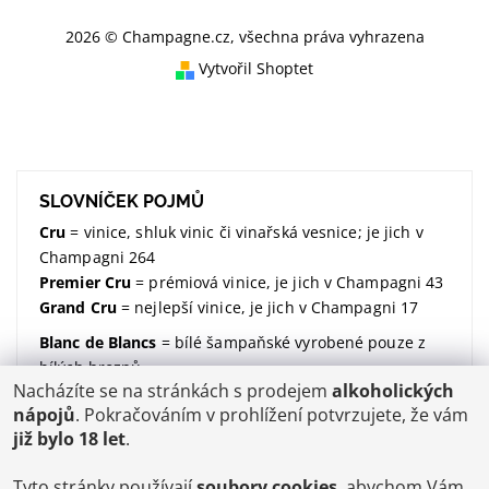
2026 © Champagne.cz, všechna práva vyhrazena
Vytvořil Shoptet
SLOVNÍČEK POJMŮ
Cru
= vinice, shluk vinic či vinařská vesnice; je jich v
Champagni 264
Premier Cru
= prémiová vinice, je jich v Champagni 43
Grand Cru
= nejlepší vinice, je jich v Champagni 17
Blanc de Blancs
= bílé šampaňské vyrobené pouze z
bílých hroznů
Nacházíte se na stránkách s prodejem
alkoholických
Blanc de Noirs
= bílé šampaňské vyrobené pouze z
nápojů
. Pokračováním v prohlížení potvrzujete, že vám
modrých hroznů
již bylo 18 let
.
dosáž / dosage / dávkování
= množství dodaného
cukru (udávané v gramech na litr)
Tyto stránky používají
soubory cookies
, abychom Vám