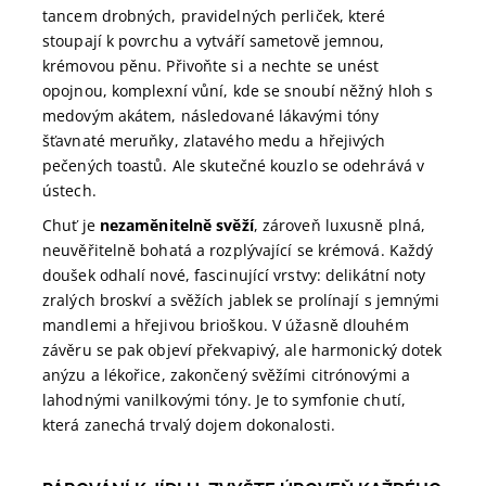
tancem drobných, pravidelných perliček, které
stoupají k povrchu a vytváří sametově jemnou,
krémovou pěnu. Přivoňte si a nechte se unést
opojnou, komplexní vůní, kde se snoubí něžný hloh s
medovým akátem, následované lákavými tóny
šťavnaté meruňky, zlatavého medu a hřejivých
pečených toastů. Ale skutečné kouzlo se odehrává v
ústech.
Chuť je
nezaměnitelně svěží
, zároveň luxusně plná,
neuvěřitelně bohatá a rozplývající se krémová. Každý
doušek odhalí nové, fascinující vrstvy: delikátní noty
zralých broskví a svěžích jablek se prolínají s jemnými
mandlemi a hřejivou brioškou. V úžasně dlouhém
závěru se pak objeví překvapivý, ale harmonický dotek
anýzu a lékořice, zakončený svěžími citrónovými a
lahodnými vanilkovými tóny. Je to symfonie chutí,
která zanechá trvalý dojem dokonalosti.