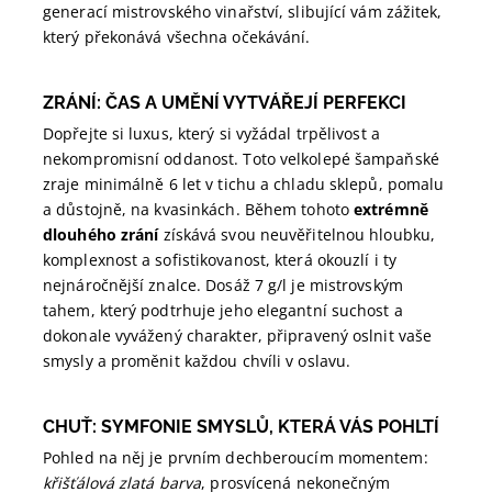
generací mistrovského vinařství, slibující vám zážitek,
který překonává všechna očekávání.
ZRÁNÍ: ČAS A UMĚNÍ VYTVÁŘEJÍ PERFEKCI
Dopřejte si luxus, který si vyžádal trpělivost a
nekompromisní oddanost. Toto velkolepé šampaňské
zraje minimálně 6 let v tichu a chladu sklepů, pomalu
a důstojně, na kvasinkách. Během tohoto
extrémně
dlouhého zrání
získává svou neuvěřitelnou hloubku,
komplexnost a sofistikovanost, která okouzlí i ty
nejnáročnější znalce. Dosáž 7 g/l je mistrovským
tahem, který podtrhuje jeho elegantní suchost a
dokonale vyvážený charakter, připravený oslnit vaše
smysly a proměnit každou chvíli v oslavu.
CHUŤ: SYMFONIE SMYSLŮ, KTERÁ VÁS POHLTÍ
Pohled na něj je prvním dechberoucím momentem:
křišťálová zlatá barva
, prosvícená nekonečným