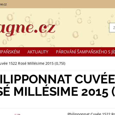
e.cz
MPAŇSKÉM
AKTUALITY
PÁROVÁNÍ ŠAMPAŇSKÉHO S JÍ
KLAMACE
uvée 1522 Rosé Millésime 2015 (0,75l)
ILIPPONNAT CUVÉE
É MILLÉSIME 2015 (
Philipponnat Cuvée 1522 Ro