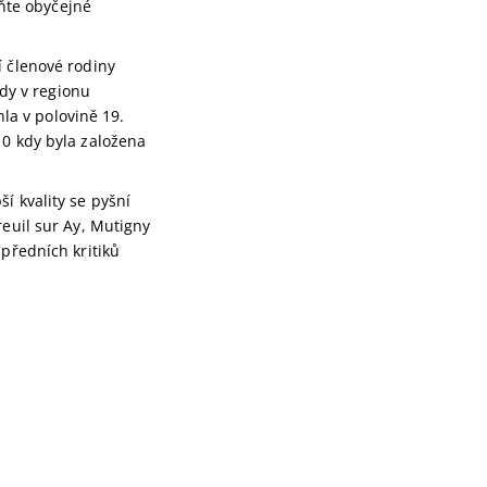
ěňte obyčejné
í členové rodiny
kdy v regionu
a v polovině 19.
10 kdy byla založena
í kvality se pyšní
reuil sur Ay, Mutigny
 předních kritiků