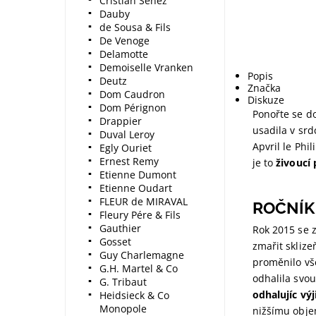
Cristian Senez
Dauby
de Sousa & Fils
De Venoge
Delamotte
Demoiselle Vranken
Popis
Deutz
Značka
Dom Caudron
Diskuze
Dom Pérignon
Ponořte se d
Drappier
usadila v srd
Duval Leroy
Apvril le Phi
Egly Ouriet
Ernest Remy
je to
živoucí 
Etienne Dumont
Etienne Oudart
FLEUR de MIRAVAL
ROČNÍK 
Fleury Pére & Fils
Gauthier
Rok 2015 se z
Gosset
zmařit sklize
Guy Charlemagne
proměnilo vše
G.H. Martel & Co
odhalila svo
G. Tribaut
odhalujíc vý
Heidsieck & Co
Monopole
nižšímu obje