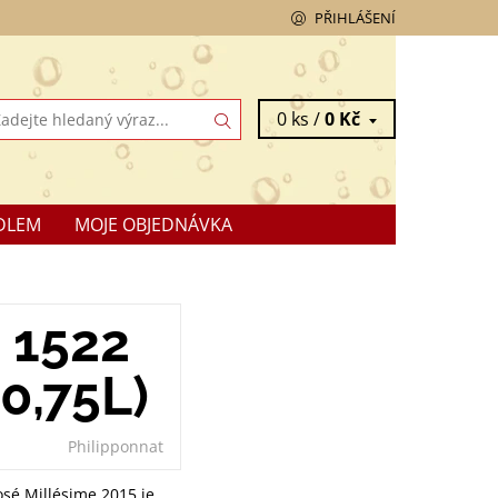
PŘIHLÁŠENÍ
0 ks /
0 Kč
DLEM
MOJE OBJEDNÁVKA
 1522
0,75L)
Philipponnat
sé Millésime 2015 je