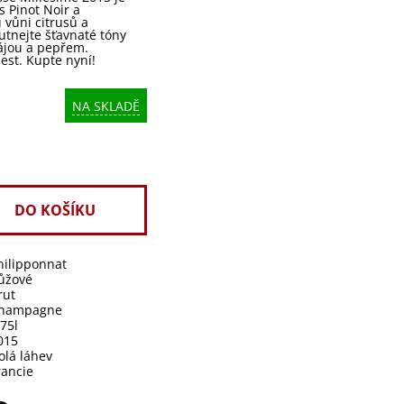
 Pinot Noir a
vůni citrusů a
tnejte šťavnaté tóny
ájou a pepřem.
est. Kupte nyní!
NA SKLADĚ
hilipponnat
ůžové
rut
hampagne
,75l
015
olá láhev
rancie