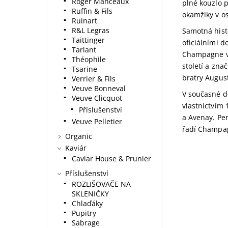
Roger Manceaux
plné kouzlo p
Ruffin & Fils
okamžiky v os
Ruinart
R&L Legras
Samotná histo
Taittinger
oficiálními d
Tarlant
Champagne vz
Théophile
století a zna
Tsarine
bratry Augus
Verrier & Fils
Veuve Bonneval
V současné do
Veuve Clicquot
vlastnictvím 
Příslušenství
a Avenay. Per
Veuve Pelletier
řadí Champag
Organic
Kaviár
Caviar House & Prunier
Příslušenství
ROZLIŠOVAČE NA
SKLENIČKY
Chlaďáky
Pupitry
Sabrage