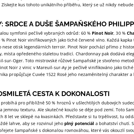
 Získejte kus tohoto unikátního příběhu, který se už nikdy nebude
: SRDCE A DUŠE ŠAMPAŇSKÉHO PHILIP
nalou symfonii pečlivě vybraných odrůd: 60 %
Pinot Noir
, 30 %
Ch
% Pinot Noir vinifikovaných jako tiché červené víno. Každá kapka
ese otisk legendárních terroir. Pinot Noir pochází přímo z histor
Ay, místa opředeného staletou tradicí. Chardonnay pak dodává eleg
nil-sur-Oger. Toto mistrovské růžové šampaňské je stvořeno meto
not Noir z vinic v Mareuil-sur-Ay je pečlivě vinifikováno jako tiché
hnika propůjčuje Cuvée 1522 Rosé jeho nezaměnitelný charakter a
 OSMILETÁ CESTA K DOKONALOSTI
í probíhá pro přibližně 50 % hroznů v ušlechtilých dubových sude
a jemnou texturu. Ale skutečné kouzlo se děje pod zemí. Toto ša
h 8 let ve sklepě na kvasinkách. Představte si tu trpělivost, tu odd
ždé lahve, aby se rozvinul jeho
plný potenciál
a bohatství chutí. 
opřejete šampaňské s dokonalou rovnováhou, které vás okouzlí svou