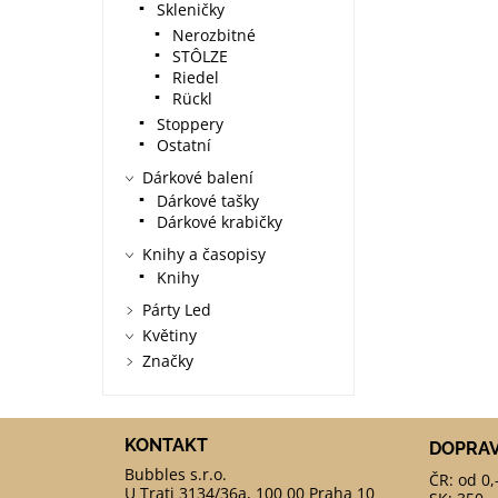
Skleničky
Nerozbitné
STÔLZE
Riedel
Rückl
Stoppery
Ostatní
Dárkové balení
Dárkové tašky
Dárkové krabičky
Knihy a časopisy
Knihy
Párty Led
Květiny
Značky
KONTAKT
DOPRA
ČR: od 0,