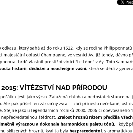
o odkazu, který sahá až do roku 1522, kdy se rodina Philipponnat
ci majestátní oblasti Champagne, ve vesnici Ay. Již tehdy, dávno p
lipponnat hrdě vlastnil prestižní vinici "Le Léon" v Ay. Toto šampa
pocta historii, dědictví a neochvějné vášni
, která se dědí z gener
2015: VÍTĚZSTVÍ NAD PŘÍRODOU
počátku jevil jako výzva. Zatažená obloha a nedostatek slunce na ja
ň. Ale pak přišel ten zázračný zvrat – září přineslo nečekané, oslni
. Stejně jako u legendárních ročníků 2000, 2006 či opěvovaného 1
u nepředvídatelnou štědrost.
Zralost hroznů rázem předčila všec
jimečně výraznou a dokonale harmonickou paletu tónů.
I když p
mu sklizených hroznů, kvalita byla
bezprecedentní
, s aromatickou 