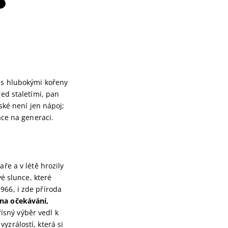
ů s hlubokými kořeny
řed staletími, pan
ňské není jen nápoj;
ace na generaci.
ře a v létě hrozily
vé slunce, které
966, i zde příroda
hna očekávání,
řísný výběr vedl k
vyzrálostí, která si