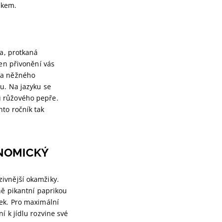
škem.
va, protkaná
jen přivonění vás
 a něžného
u. Na jazyku se
u růžového pepře.
ento ročník tak
ONOMICKÝ
ivnější okamžiky.
ně pikantní paprikou
tek. Pro maximální
í k jídlu rozvine své