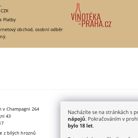
-
 CZK
a Platby
ernetový obchod, osobní odběr
ný.
jich v Champagni 264
Nacházíte se na stránkách s 
gni 43
nápojů
. Pokračováním v prohl
17
bylo 18 let
.
 z bílých hroznů