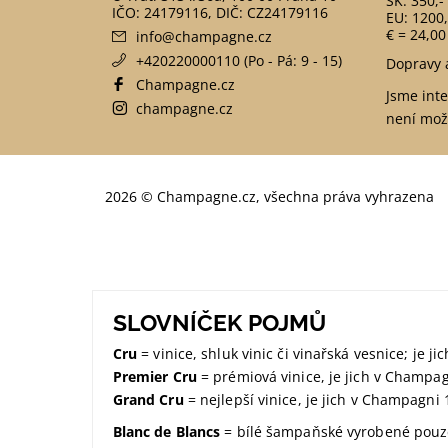
SK: 350,-
EU: 1200,
€ = 24,00
info
@
champagne.cz
+420220000110 (Po - Pá: 9 - 15)
Dopravy 
Champagne.cz
Jsme int
champagne.cz
není mož
2026 © Champagne.cz, všechna práva vyhrazena
SLOVNÍČEK POJMŮ
Cru
= vinice, shluk vinic či vinařská vesnice; je 
Premier Cru
= prémiová vinice, je jich v Champa
Grand Cru
= nejlepší vinice, je jich v Champagni 
Blanc de Blancs
= bílé šampaňské vyrobené pouze