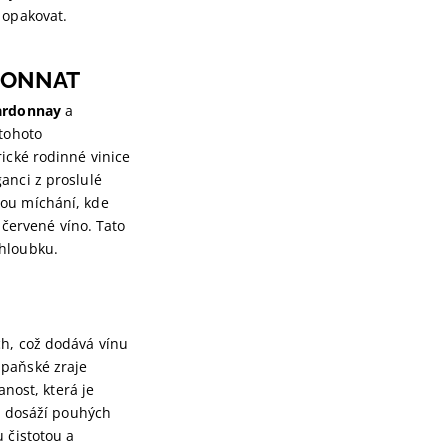
 opakovat.
PONNAT
ardonnay
a
 tohoto
ické rodinné vinice
anci z proslulé
dou míchání, kde
 červené víno. Tato
 hloubku.
ch, což dodává vínu
mpaňské zraje
anost, která je
S dosáží pouhých
 čistotou a