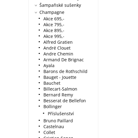
Šampaňské sušenky
Champagne
Akce 695,-
Akce 795,-
Akce 895,-
Akce 995,-
Alfred Gratien
André Clouet
Andre Chemin
Armand De Brignac
Ayala
Barons de Rothschild
Bauget - Jouette
Bauchet
Billecart-Salmon
Bernard Remy
Besserat de Bellefon
Bollinger
Příslušenství
Bruno Paillard
Castelnau
Collet