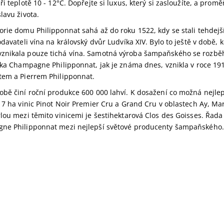
ři teplotě 10 - 12°C. Dopřejte si luxus, který si zasloužíte, a prom
lavu života.
rie domu Philipponnat sahá až do roku 1522, kdy se stali tehdejš
odavateli vína na královský dvůr Ludvíka XIV. Bylo to ještě v době, 
nikala pouze tichá vína. Samotná výroba šampaňského se rozběhl
čka Champagne Philipponnat, jak je známa dnes, vznikla v roce 19
tem a Pierrem Philipponnat.
bě činí roční produkce 600 000 lahví. K dosažení co možná nejlepš
17 ha vinic Pinot Noir Premier Cru a Grand Cru v oblastech Ay, Ma
lou mezi těmito vinicemi je šestihektarová Clos des Goisses. Řada
ne Philipponnat mezi nejlepší světové producenty šampaňského.