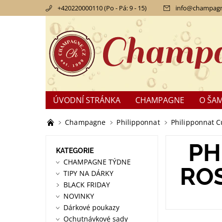
+420220000110 (Po - Pá: 9 - 15)
info
@
champagn
ÚVODNÍ STRÁNKA
CHAMPAGNE
O ŠA
KONTAKTY
OBCHODNÍ PODMÍNKY
RE
Champagne
Philipponnat
Philipponnat C
PH
KATEGORIE
CHAMPAGNE TÝDNE
ROS
TIPY NA DÁRKY
BLACK FRIDAY
NOVINKY
Dárkové poukazy
Ochutnávkové sady