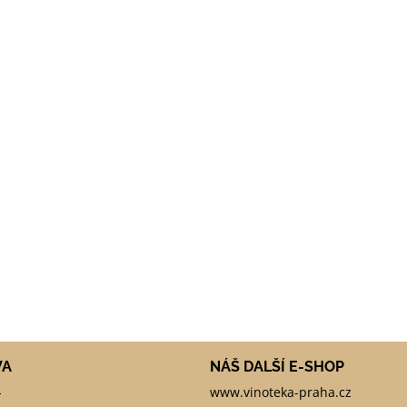
VA
NÁŠ DALŠÍ E-SHOP
-
www.vinoteka-praha.cz