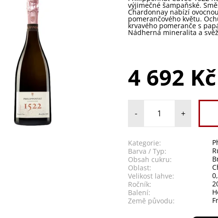
výjimečné šampaňské. Směs
Chardonnay nabízí ovocnou 
pomerančového květu. Ochu
krvavého pomeranče s pap
Nádherná mineralita a svěž
4 692 Kč
-
+
P
Kategorie:
R
Barva / Typ:
B
Obsah cukru:
C
Oblast:
0
Velikost lahve:
2
Ročník:
H
Balení:
F
Země původu: