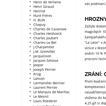
Henri de Verlaine
vás podmaní.
Henri Giraud
Henriot
Huré Fréres
HROZNY
H. BLIN
Chapuy
Zažijte doko
Charles de Cazanove
magických 10 
Charles Heidsieck
šampaňského n
Charles Joubert
Charles-Le-Bel
"Le Léon" v 
J.Charpentier
vinice v Mes
J.M. Gremillet
oněch 10 % Pi
Jacquesson
precizní tec
Jacques Selosse
Jeeper
Joseph Perrier
ZRÁNÍ:
Krug
Lanson
První kvašen
Larmandier-Bernier
komplexnost 
Laurent Perrier
Le Marquis de Marillac
neuvěřitelnýc
Le Mesnil
vložena do ka
Louis Roederer
4,25 g/l si d