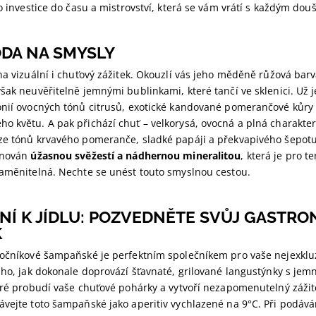
to investice do času a mistrovství, která se vám vrátí s každým dou
ÓDA NA SMYSLY
na vizuální i chuťový zážitek. Okouzlí vás jeho měděně růžová bar
šak neuvěřitelně jemnými bublinkami, které tančí ve sklenici. Už 
onií ovocných tónů citrusů, exotické kandované pomerančové kůry
o květu. A pak přichází chuť – velkorysá, ovocná a plná charakter
ze tónů krvavého pomeranče, sladké papáji a překvapivého šepot
unován
úžasnou svěžestí a nádhernou mineralitou
, která je pro t
zaměnitelná. Nechte se unést touto smyslnou cestou.
NÍ K JÍDLU: POZVEDNĚTE SVŮJ GASTR
K
ročníkové šampaňské je perfektním společníkem pro vaše nejexkluz
 ho, jak dokonale doprovází šťavnaté, grilované langustýnky s jem
teré probudí vaše chuťové pohárky a vytvoří nezapomenutelný záži
vejte toto šampaňské jako aperitiv vychlazené na 9°C. Při podáván