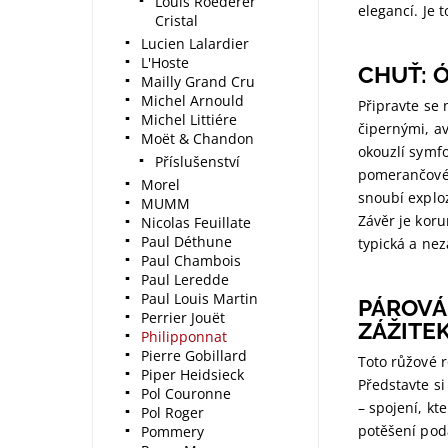
Louis Roederer
elegancí. Je 
Cristal
Lucien Lalardier
L'Hoste
CHUŤ: 
Mailly Grand Cru
Michel Arnould
Připravte se 
Michel Littiére
čipernými, av
Moët & Chandon
okouzlí symf
Příslušenství
pomerančovéh
Morel
snoubí explo
MUMM
Závěr je kor
Nicolas Feuillate
Paul Déthune
typická a ne
Paul Chambois
Paul Leredde
Paul Louis Martin
PÁROVÁ
Perrier Jouët
ZÁŽITE
Philipponnat
Pierre Gobillard
Toto růžové 
Piper Heidsieck
Představte si
Pol Couronne
– spojení, k
Pol Roger
potěšení podá
Pommery