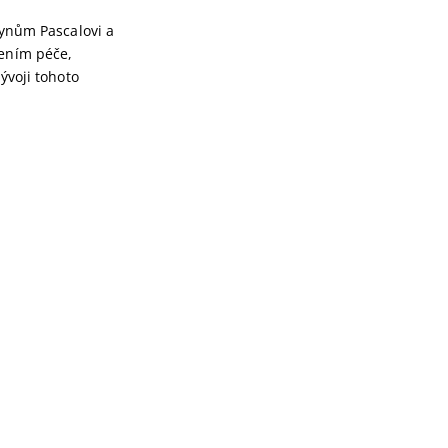
synům Pascalovi a
šením péče,
ývoji tohoto