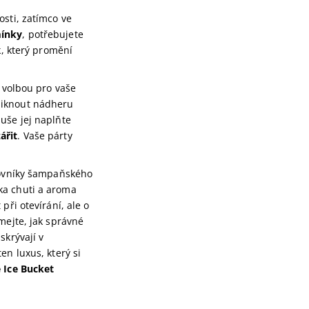
osti, zatímco ve
ínky
, potřebujete
, který promění
 volbou pro vaše
niknout nádheru
uše jej naplňte
ářit
. Vaše párty
ilovníky šampaňského
bka chuti a aroma
při otevírání, ale o
mejte, jak správné
skrývají v
ten luxus, který si
 Ice Bucket