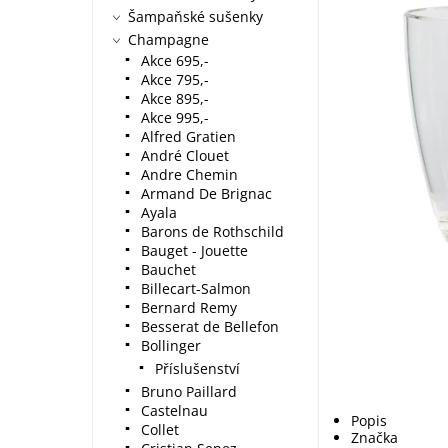
Šampaňské sušenky
Champagne
Akce 695,-
Akce 795,-
Akce 895,-
Akce 995,-
Alfred Gratien
André Clouet
Andre Chemin
Armand De Brignac
Ayala
Barons de Rothschild
Bauget - Jouette
Bauchet
Billecart-Salmon
Bernard Remy
Besserat de Bellefon
Bollinger
Příslušenství
Bruno Paillard
Castelnau
Popis
Collet
Značka