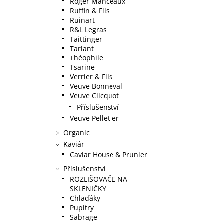
Roger Manceaux
Ruffin & Fils
Ruinart
R&L Legras
Taittinger
Tarlant
Théophile
Tsarine
Verrier & Fils
Veuve Bonneval
Veuve Clicquot
Příslušenství
Veuve Pelletier
Organic
Kaviár
Caviar House & Prunier
Příslušenství
ROZLIŠOVAČE NA
SKLENIČKY
Chlaďáky
Pupitry
Sabrage