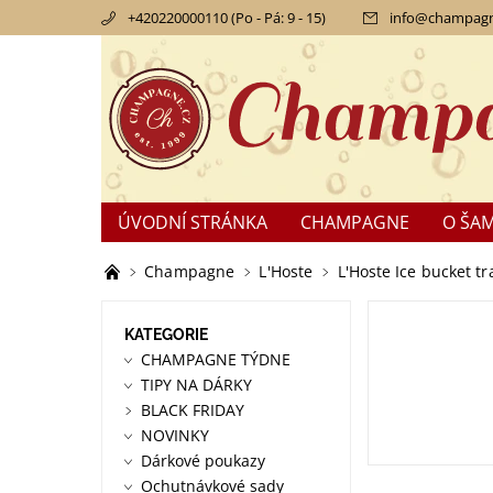
+420220000110 (Po - Pá: 9 - 15)
info
@
champagn
ÚVODNÍ STRÁNKA
CHAMPAGNE
O ŠA
KONTAKTY
OBCHODNÍ PODMÍNKY
RE
Champagne
L'Hoste
L'Hoste Ice bucket t
KATEGORIE
CHAMPAGNE TÝDNE
TIPY NA DÁRKY
BLACK FRIDAY
NOVINKY
Dárkové poukazy
Ochutnávkové sady