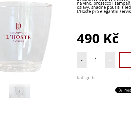
na víno, prosecco i šampaňs
oslavy, snadné použití s l
L'Hoste pro elegantní servi
490 Kč
-
+
L
Kategorie: