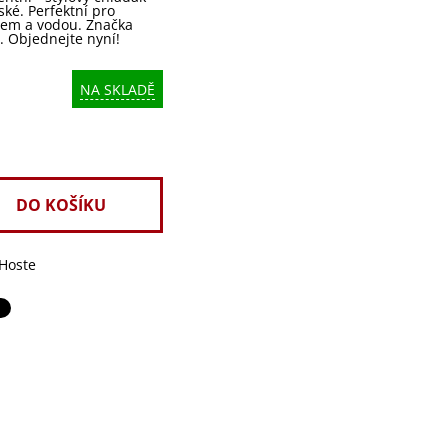
ké. Perfektní pro
edem a vodou. Značka
s. Objednejte nyní!
NA SKLADĚ
'Hoste