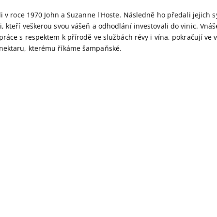
li v roce 1970 John a Suzanne l'Hoste. Následně ho předali jejich 
 kteří veškerou svou vášeň a odhodlání investovali do vinic. Vná
práce s respektem k přírodě ve službách révy i vína, pokračují ve v
nektaru, kterému říkáme šampaňské.