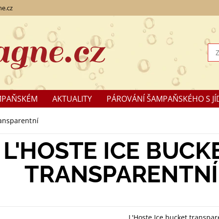
e.cz
MPAŇSKÉM
AKTUALITY
PÁROVÁNÍ ŠAMPAŇSKÉHO S JÍ
KLAMACE
ransparentní
L'HOSTE ICE BUCK
TRANSPARENTNÍ
L'Hoste Ice bucket transpar