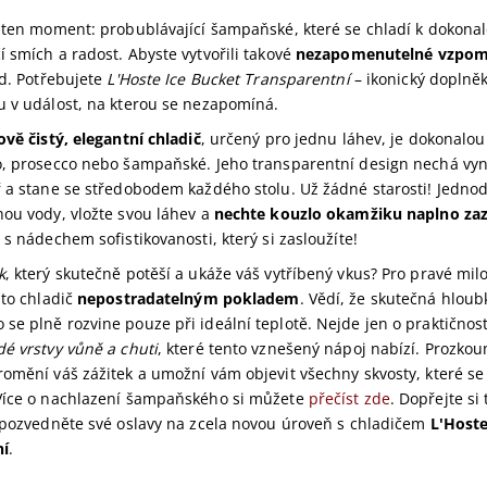
 ten moment: probublávající šampaňské, které se chladí k dokonal
 smích a radost. Abyste vytvořili takové
nezapomenutelné vzpom
ed. Potřebujete
L'Hoste Ice Bucket Transparentní
– ikonický doplněk
u v událost, na kterou se nezapomíná.
ově čistý, elegantní chladič
, určený pro jednu láhev, je dokonalou
o, prosecco nebo šampaňské. Jeho transparentní design nechá vy
ř a stane se středobodem každého stolu. Už žádné starosti! Jednod
hou vody, vložte svou láhev a
nechte kouzlo okamžiku naplno zaz
 s nádechem sofistikovanosti, který si zasloužíte!
k
, který skutečně potěší a ukáže váš vytříbený vkus? Pro pravé m
nto chladič
nepostradatelným pokladem
. Vědí, že skutečná hlou
e plně rozvine pouze při ideální teplotě. Nejde jen o praktičnost 
dé vrstvy vůně a chuti
, které tento vznešený nápoj nabízí. Prozkou
omění váš zážitek a umožní vám objevit všechny skvosty, které se 
Více o nachlazení šampaňského si můžete
přečíst zde
. Dopřejte si 
a pozvedněte své oslavy na zcela novou úroveň s chladičem
L'Hoste
ní
.