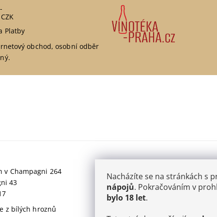
-
 CZK
a Platby
ernetový obchod, osobní odběr
ný.
jich v Champagni 264
Nacházíte se na stránkách s 
gni 43
nápojů
. Pokračováním v prohl
17
bylo 18 let
.
 z bílých hroznů