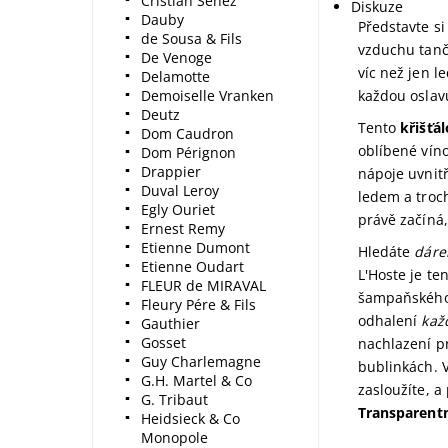
Cristian Senez
Diskuze
Dauby
Představte si
de Sousa & Fils
vzduchu tančí
De Venoge
víc než jen l
Delamotte
Demoiselle Vranken
každou oslav
Deutz
Tento
křišťál
Dom Caudron
oblíbené vín
Dom Pérignon
Drappier
nápoje uvnit
Duval Leroy
ledem a troc
Egly Ouriet
právě začíná,
Ernest Remy
Etienne Dumont
Hledáte
dáre
Etienne Oudart
L'Hoste je te
FLEUR de MIRAVAL
šampaňského s
Fleury Pére & Fils
odhalení
kaž
Gauthier
Gosset
nachlazení pr
Guy Charlemagne
bublinkách. 
G.H. Martel & Co
zasloužíte, 
G. Tribaut
Transparent
Heidsieck & Co
Monopole