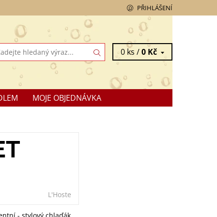
PŘIHLÁŠENÍ
0 ks /
0 Kč
DLEM
MOJE OBJEDNÁVKA
ET
L'Hoste
entní - stylový chlaďák