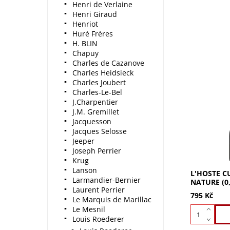
Henri de Verlaine
Henri Giraud
Henriot
Huré Fréres
H. BLIN
Chapuy
Charles de Cazanove
Charles Heidsieck
Charles Joubert
Charles-Le-Bel
J.Charpentier
L'Hoste Cu
J.M. Gremillet
(0,75l) - 7
Jacquesson
30% Pinot 
Jacques Selosse
meruněk, br
Jeeper
briošky. Živ
Joseph Perrier
vyrovnaná ch
Krug
Lanson
L'HOSTE C
Larmandier-Bernier
NATURE (0,
Laurent Perrier
795 Kč
Le Marquis de Marillac
Le Mesnil
Louis Roederer