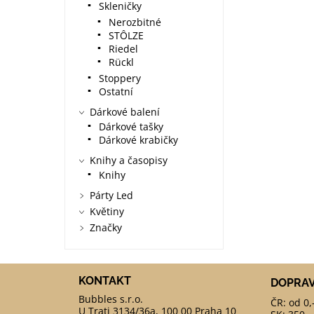
Skleničky
Nerozbitné
STÔLZE
Riedel
Rückl
Stoppery
Ostatní
Dárkové balení
Dárkové tašky
Dárkové krabičky
Knihy a časopisy
Knihy
Párty Led
Květiny
Značky
KONTAKT
DOPRA
ČR: od 0,