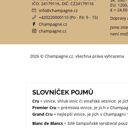
SK: 350,-
EU: 1200,
€ = 24,00
info
@
champagne.cz
+420220000110 (Po - Pá: 9 - 15)
Dopravy 
Champagne.cz
Jsme int
champagne.cz
není mož
2026 © Champagne.cz, všechna práva vyhrazena
SLOVNÍČEK POJMŮ
Cru
= vinice, shluk vinic či vinařská vesnice; je 
Premier Cru
= prémiová vinice, je jich v Champa
Grand Cru
= nejlepší vinice, je jich v Champagni 
Blanc de Blancs
= bílé šampaňské vyrobené pouze