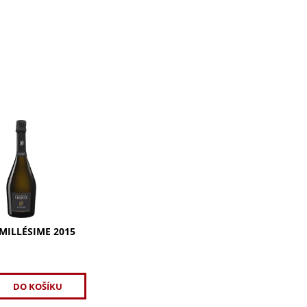
illésime 2015:
rdonnay.
, živá chuť s
 a medovými tóny,
 o smetanové a
 nuance. Objevte
MILLÉSIME 2015