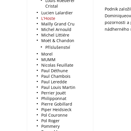
Louis Roederer
Cristal
Podnik založi
Lucien Lalardier
Dominiqueovi,
L'Hoste
pozornosti a 
Mailly Grand Cru
nádherného 
Michel Arnould
Michel Littiére
Moët & Chandon
Příslušenství
Morel
MUMM
Nicolas Feuillate
Paul Déthune
Paul Chambois
Paul Leredde
Paul Louis Martin
Perrier Jouët
Philipponnat
Pierre Gobillard
Piper Heidsieck
Pol Couronne
Pol Roger
Pommery