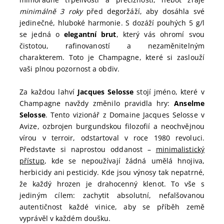
minimálně 3 roky
před degoržáží, aby dosáhla své
jedinečné, hluboké harmonie. S dozáží pouhých 5 g/l
se jedná o
elegantní brut
, který vás ohromí svou
čistotou, rafinovaností a nezaměnitelným
charakterem. Toto je Champagne, které si zaslouží
vaši plnou pozornost a obdiv.
Za každou lahví
Jacques Selosse
stojí jméno, které v
Champagne navždy změnilo pravidla hry:
Anselme
Selosse
. Tento vizionář z Domaine Jacques Selosse v
Avize, ozbrojen burgundskou filozofií a neochvějnou
vírou v terroir, odstartoval v roce 1980 revoluci.
Představte si naprostou oddanost –
minimalistický
přístup
, kde se nepoužívají žádná umělá hnojiva,
herbicidy ani pesticidy. Kde jsou výnosy tak nepatrné,
že každý hrozen je drahocenný klenot. To vše s
jediným cílem: zachytit absolutní, nefalšovanou
autentičnost každé vinice, aby se příběh země
vyprávěl v každém doušku.