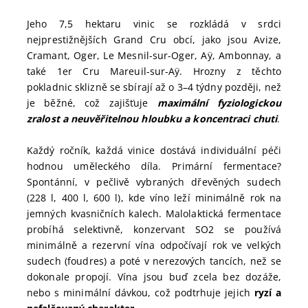
Jeho 7,5 hektaru vinic se rozkládá v srdci
nejprestižnějších Grand Cru obcí, jako jsou Avize,
Cramant, Oger, Le Mesnil-sur-Oger, Aÿ, Ambonnay, a
také 1er Cru Mareuil-sur-Aÿ. Hrozny z těchto
pokladnic sklizně se sbírají až o 3–4 týdny později, než
je běžné, což zajišťuje
maximální fyziologickou
zralost a neuvěřitelnou hloubku a koncentraci chuti
.
Každý ročník, každá vinice dostává individuální péči
hodnou uměleckého díla. Primární fermentace?
Spontánní, v pečlivě vybraných dřevěných sudech
(228 l, 400 l, 600 l), kde víno leží minimálně rok na
jemných kvasničních kalech. Malolaktická fermentace
probíhá selektivně, konzervant SO2 se používá
minimálně a rezervní vína odpočívají rok ve velkých
sudech (foudres) a poté v nerezových tancích, než se
dokonale propojí. Vína jsou buď zcela bez dozáže,
nebo s minimální dávkou, což podtrhuje jejich
ryzí a