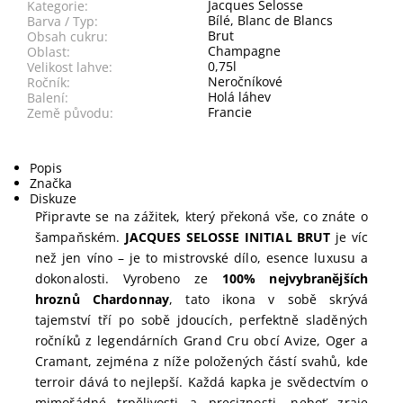
Jacques Selosse
Kategorie:
Bílé, Blanc de Blancs
Barva / Typ:
Brut
Obsah cukru:
Champagne
Oblast:
0,75l
Velikost lahve:
Neročníkové
Ročník:
Holá láhev
Balení:
Francie
Země původu:
Popis
Značka
Diskuze
Připravte se na zážitek, který překoná vše, co znáte o
šampaňském.
JACQUES SELOSSE INITIAL BRUT
je víc
než jen víno – je to mistrovské dílo, esence luxusu a
dokonalosti. Vyrobeno ze
100% nejvybranějších
hroznů Chardonnay
, tato ikona v sobě skrývá
tajemství tří po sobě jdoucích, perfektně sladěných
ročníků z legendárních Grand Cru obcí Avize, Oger a
Cramant, zejména z níže položených částí svahů, kde
terroir dává to nejlepší. Každá kapka je svědectvím o
mimořádné trpělivosti a preciznosti, neboť zraje