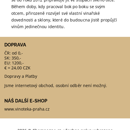
Během doby, kdy pracoval bok po boku se svým
otcem, přirozeně rozvíjel své vlastní vinařské
dovednosti a sklony, které do budoucna jistě propůjčí
vínům jedinečnou identitu.
DOPRAVA
ČR: od 0,-
SK: 350,-
EU: 1200,-
€ = 24,00 CZK
Dopravy a Platby
Jsme internetový obchod, osobní odběr není možný.
NÁŠ DALŠÍ E-SHOP
www.vinoteka-praha.cz