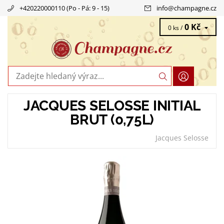
+420220000110 (Po - Pá: 9 - 15)
info
@
champagne.cz
0 Kč
0 ks /
JACQUES SELOSSE INITIAL
BRUT (0,75L)
Jacques Selosse