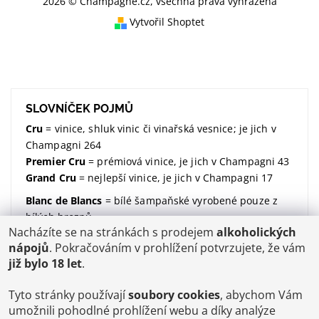
2026 © Champagne.cz, všechna práva vyhrazena
Vytvořil Shoptet
SLOVNÍČEK POJMŮ
Cru
= vinice, shluk vinic či vinařská vesnice; je jich v
Champagni 264
Premier Cru
= prémiová vinice, je jich v Champagni 43
Grand Cru
= nejlepší vinice, je jich v Champagni 17
Blanc de Blancs
= bílé šampaňské vyrobené pouze z
bílých hroznů
Nacházíte se na stránkách s prodejem
alkoholických
Blanc de Noirs
= bílé šampaňské vyrobené pouze z
nápojů
. Pokračováním v prohlížení potvrzujete, že vám
modrých hroznů
již bylo 18 let
.
dosáž / dosage / dávkování
= množství dodaného
cukru (udávané v gramech na litr)
Tyto stránky používají
soubory cookies
, abychom Vám
Brut
= suchý; značí kolik dodaného cukru v sobě
umožnili pohodlné prohlížení webu a díky analýze