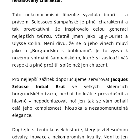
nefalšovaný charakter
.
Tato nekompromisní filozofie vyvolala bouři – a
právem. Selossovo šampaňské je plné, charakterní a
tak provokativní, že inspirovalo celou generaci
nejlepších tvůrců, včetně jmen jako Egly-Ouriet a
Ulysse Collin. Není divu, že se o jeho vínech mluví
jako o „Burgundsku s bublinami“. Je to výzva k
novému vnímání šampaňského, které si zaslouží váš
respekt a plné prožití, spíše než jen chlazení.
Pro nejlepší zážitek doporučujeme servírovat
Jacques
Selosse Initial Brut
ve velkých sklenicích
burgundského tvaru, nechat ho krátce provzdušnit a
hlavně –
nepodchlazovat ho
! Jen tak se vám odhalí
celá jeho komplexnost, hloubka a nezapomenutelná
elegance.
Dopřejte si tento kousek historie, který je ztělesněním
odvahy, inovace a nekompromisní kvality. Není to jen