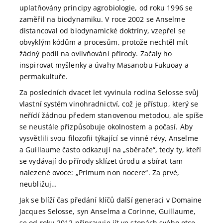
uplatňovány principy agrobiologie, od roku 1996 se
zaměřil na biodynamiku. V roce 2002 se Anselme
distancoval od biodynamické doktríny, vzepřel se
obvyklým kódům a procesům, protože nechtěl mít
žádný podíl na ovlivňování přírody. Začaly ho
inspirovat myšlenky a úvahy Masanobu Fukuoay a
permakultuře.
Za posledních dvacet let vyvinula rodina Selosse svůj
vlastní systém vinohradnictví, což je přístup, který se
neřídí žádnou předem stanovenou metodou, ale spíše
se neustále přizpůsobuje okolnostem a počasí. Aby
vysvětlili svou filozofii týkající se vinné révy, Anselme
a Guillaume často odkazují na „sběrače“, tedy ty, kteří
se vydávají do přírody sklízet úrodu a sbírat tam
nalezené ovoce: „Primum non nocere“. Za prvé,
neubližuj…
Jak se blíží čas předání klíčů další generaci v Domaine
Jacques Selosse, syn Anselma a Corinne, Guillaume,
se od roku 2012 připravuje jít ve stopách svého otce.