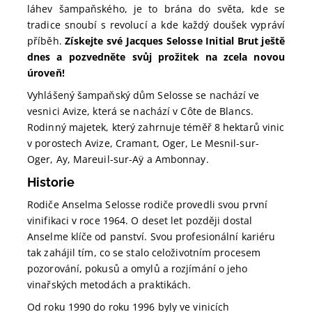
láhev šampaňského, je to brána do světa, kde se
tradice snoubí s revolucí a kde každý doušek vypráví
příběh.
Získejte své Jacques Selosse Initial Brut ještě
dnes a pozvedněte svůj prožitek na zcela novou
úroveň!
Vyhlášený šampaňský dům Selosse se nachází ve
vesnici Avize, která se nachází v Côte de Blancs.
Rodinný majetek, který zahrnuje téměř 8 hektarů vinic
v porostech Avize, Cramant, Oger, Le Mesnil-sur-
Oger, Ay, Mareuil-sur-Aÿ a Ambonnay.
Historie
Rodiče Anselma Selosse rodiče provedli svou první
vinifikaci v roce 1964. O deset let později dostal
Anselme klíče od panství. Svou profesionální kariéru
tak zahájil tím, co se stalo celoživotním procesem
pozorování, pokusů a omylů a rozjímání o jeho
vinařských metodách a praktikách.
Od roku 1990 do roku 1996 byly ve vinicích