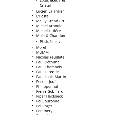
Louis Roederer
Cristal
Lucien Lalardier
L'Hoste
Mailly Grand Cru
Michel Arnould
Michel Littiére
Moët & Chandon
Příslušenství
Morel
MUMM
Nicolas Feuillate
Paul Déthune
Paul Chambois
Paul Leredde
Paul Louis Martin
Perrier Jouët
Philipponnat
Pierre Gobillard
Piper Heidsieck
Pol Couronne
Pol Roger
Pommery