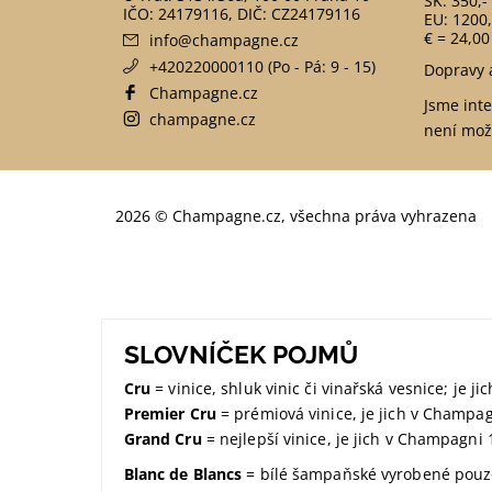
SK: 350,-
EU: 1200,
€ = 24,00
info
@
champagne.cz
+420220000110 (Po - Pá: 9 - 15)
Dopravy 
Champagne.cz
Jsme int
champagne.cz
není mož
2026 © Champagne.cz, všechna práva vyhrazena
SLOVNÍČEK POJMŮ
Cru
= vinice, shluk vinic či vinařská vesnice; je 
Premier Cru
= prémiová vinice, je jich v Champa
Grand Cru
= nejlepší vinice, je jich v Champagni 
Blanc de Blancs
= bílé šampaňské vyrobené pouze