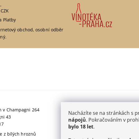
-
 CZK
a Platby
ernetový obchod, osobní odběr
ný.
jich v Champagni 264
Nacházíte se na stránkách s 
gni 43
nápojů
. Pokračováním v prohl
17
bylo 18 let
.
 z bílých hroznů