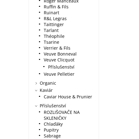
Roger Manceaux
Ruffin & Fils
Ruinart
R&L Legras
Taittinger
Tarlant
Théophile
Tsarine
Verrier & Fils
Veuve Bonneval
Veuve Clicquot
Příslušenství
Veuve Pelletier
Organic
Kaviár
Caviar House & Prunier
Příslušenství
ROZLIŠOVAČE NA
SKLENIČKY
Chlaďáky
Pupitry
Sabrage