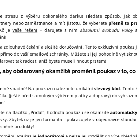
ce stresu z výběru dokonalého dárku! Hledáte způsob, jak ob
tnery nebo zaměstnance a mít jistotu, že vyberete
přesně to pr
 Kč je
vaše řešení
– darujete s ním
absolutní svobodu volby
a
ání!
 zdlouhavé čekání a složité doručování. Tento exkluzivní poukaz 
 přímo do vaší emailové schránky. Můžete si jej pohodlně vytiskn
darovat tak radost, aniž byste museli hnout prstem!
it, aby obdarovaný okamžitě proměnil poukaz v to, co
itelně snadné! Na poukazu naleznete unikátní
slevový kód
. Tento 
íku (ještě před samotným výběrem platby a dopravy) do vyhraze
ón“.
ete na tlačítko „Přidat“, hodnota poukazu se okamžitě
automaticky
vky. Zbytek už je jen formalita – pokračujete v objednávce stan
vysněné produkty!
zornění: Poukaz je
jednorázový
a nelze jej rozdělit do více objedn