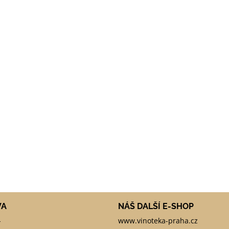
VA
NÁŠ DALŠÍ E-SHOP
-
www.vinoteka-praha.cz