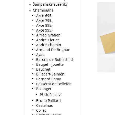
Šampaňské sušenky
Champagne
Akce 695,-
Akce 795,-
Akce 895,-
Akce 995,-
Alfred Gratien
André Clouet
Andre Chemin
Armand De Brignac
Ayala
Barons de Rothschild
Bauget - Jouette
Bauchet
Billecart-Salmon
Bernard Remy
Besserat de Bellefon
Bollinger
Příslušenství
Bruno Paillard
Castelnau
Collet