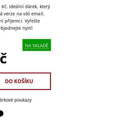
Kč. Ideální dárek, který
á verze na váš email.
í příjemci. Vyřešte
bjednejte nyní!
NA SKLADĚ
č
árkové poukazy