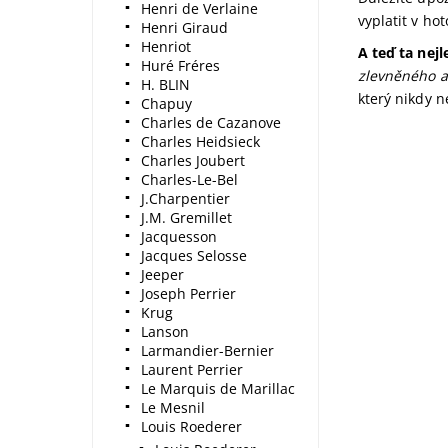
Henri de Verlaine
vyplatit v ho
Henri Giraud
Henriot
A teď ta nejl
Huré Fréres
zlevněného a
H. BLIN
který nikdy 
Chapuy
Charles de Cazanove
Charles Heidsieck
Charles Joubert
Charles-Le-Bel
J.Charpentier
J.M. Gremillet
Jacquesson
Jacques Selosse
Jeeper
Joseph Perrier
Krug
Lanson
Larmandier-Bernier
Laurent Perrier
Le Marquis de Marillac
Le Mesnil
Louis Roederer