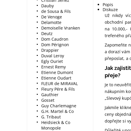
Cristian Senez
Popis
Dauby
Diskuze
de Sousa & Fils
Už nikdy ví
De Venoge
obchodní par
Delamotte
Demoiselle Vranken
na 10.000,-
Deutz
trefeného př
Dom Caudron
Dom Pérignon
Zapomeňte na
Drappier
a dorazí vám
Duval Leroy
přeposlat, a 
Egly Ouriet
Ernest Remy
Jak zajist
Etienne Dumont
přeje?
Etienne Oudart
FLEUR de MIRAVAL
Je to neuvěř
Fleury Pére & Fils
nákupním koš
Gauthier
„Slevový kup
Gosset
Guy Charlemagne
Jakmile klikn
G.H. Martel & Co
ceny objedná
G. Tribaut
dopřejte si 
Heidsieck & Co
Monopole
Důležité upo