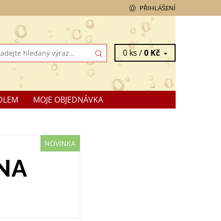
PŘIHLÁŠENÍ
0 ks /
0 Kč
DLEM
MOJE OBJEDNÁVKA
NOVINKA
NA