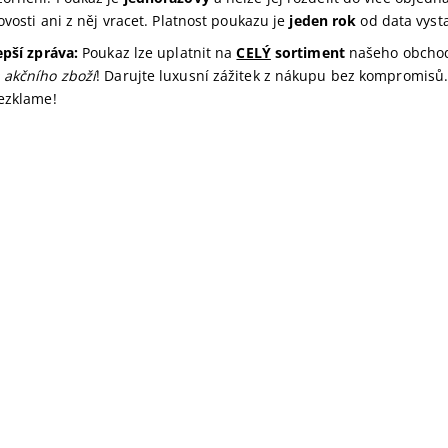
tovosti ani z něj vracet. Platnost poukazu je
jeden rok
od data vyst
epší zpráva:
Poukaz lze uplatnit na
CELÝ
sortiment
našeho obchodu
 akčního zboží
! Darujte luxusní zážitek z nákupu bez kompromisů.
nezklame!