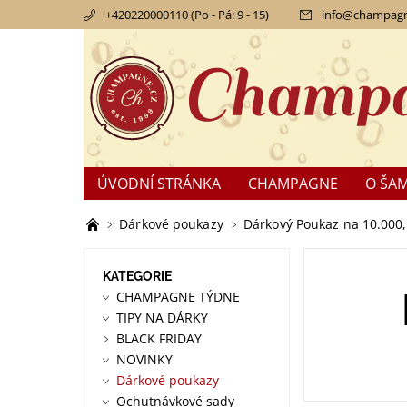
+420220000110 (Po - Pá: 9 - 15)
info
@
champagn
ÚVODNÍ STRÁNKA
CHAMPAGNE
O ŠA
KONTAKTY
OBCHODNÍ PODMÍNKY
RE
Dárkové poukazy
Dárkový Poukaz na 10.000,
KATEGORIE
CHAMPAGNE TÝDNE
TIPY NA DÁRKY
BLACK FRIDAY
NOVINKY
Dárkové poukazy
Ochutnávkové sady