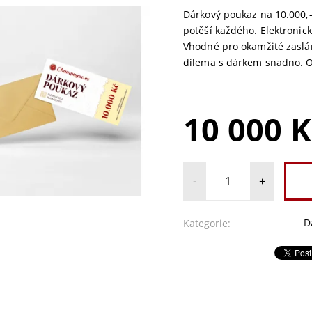
Dárkový poukaz na 10.000,- 
potěší každého. Elektronick
Vhodné pro okamžité zaslán
dilema s dárkem snadno. O
10 000 K
-
+
D
Kategorie: