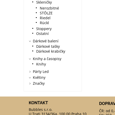
Skleničky
Nerozbitné
STÔLZE
Riedel
Rückl
Stoppery
Ostatní
Dárkové balení
Dárkové tašky
Dárkové krabičky
Knihy a časopisy
Knihy
Párty Led
Květiny
Značky
KONTAKT
DOPRA
ČR: od 0,