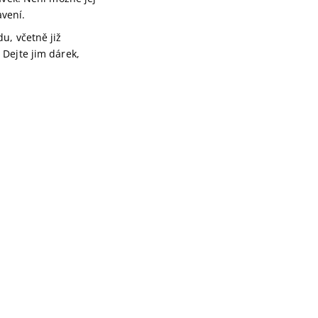
avení.
, včetně již
 Dejte jim dárek,