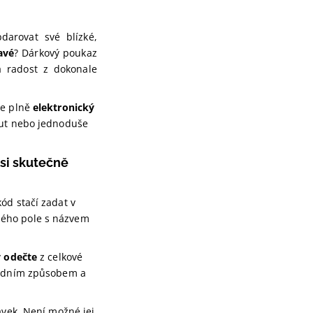
darovat své blízké,
avé
? Dárkový poukaz
 radost z dokonale
je plně
elektronický
out nebo jednoduše
 si skutečně
kód stačí zadat v
ného pole s názvem
 odečte
z celkové
dardním způsobem a
ávek. Není možné jej