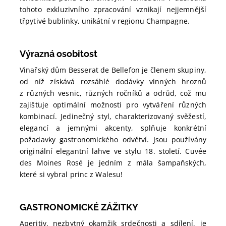
tohoto exkluzivního zpracování vznikají nejjemnější
třpytivé bublinky, unikátní v regionu Champagne.
Výrazná osobitost
Vinařský dům Besserat de Bellefon je členem skupiny,
od níž získává rozsáhlé dodávky vinných hroznů
z různých vesnic, různých ročníků a odrůd, což mu
zajišťuje optimální možnosti pro vytváření různých
kombinací. Jedinečný styl, charakterizovaný svěžestí,
elegancí a jemnými akcenty, splňuje konkrétní
požadavky gastronomického odvětví. Jsou používány
originální elegantní lahve ve stylu 18. století. Cuvée
des Moines Rosé je jedním z mála šampaňských,
které si vybral princ z Walesu!
GASTRONOMICKÉ ZÁŽITKY
Aperitiv, nezbytný okamžik srdečnosti a sdílení, je