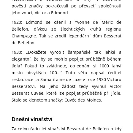
pověsti značky pokračovali po převzetí společnosti
jeho vnuci, Victor a Edmond.
1920: Edmond se oženil s Yvonne de Méric de
Bellefon, dívkou ze šlechtických kruhů regionu
Champagne. Tak se zrodil legendární dům Besserat
de Bellefon.
1930: „Dokážete vyrobit šampaňské tak lehké a
elegantní, že by se mohlo popíjet průběžně během
jídla? Pokud to zvládnete, objednám si 1000 lahví
místo obvyklých 100...“ Tuto větu napsal ředitel
restaurace La Samaritaine de Luxe v roce 1930 Victoru
Besseratovi. Na jeho žádost tedy vyvinul Victor
Besserat Cuvée, které lze popíjet průběžně při jídle.
Stalo se klenotem značky: Cuvée des Moines.
Dnešní vinařství
Za celou řadu let vinařství Besserat de Bellefon nikdy