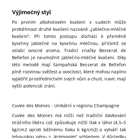
Výjimečný styl
Po prvním alkoholovém kvašení v sudech může
proběhnout druhé kvašení nazvané „jablečno-mléčné
kvašení“. Při tomto postupu dochází k přeměně
kyseliny jablečné na kyselinu mléčnou, přičemž se
oslabí ovocné aroma. Tradicí značky Besserat de
Bellefon je neumožnit jablečno-mléčné kvašení. Díky
této metodě mají šampaňská Besserat de Bellefon
plně rozvinou svěžest a ovocitost, které mohou naplno
vyjádřit prostřednictvím svých vůní a chutí, navíc mají
vyšší potenciál zrání.
Cuvée des Moines - Unikátní v regionu Champagne
Cuvée des Moines má nižší než tradiční dávkování
tirážního likéru což způsobuje nižší tlak v láhvi (4,5–5
kg/cm2 oproti běžnému tlaku 6 kg/cm2) a vytváří tak
lehounkou pěnu s „krémovým“ vzhledem. V důsledku