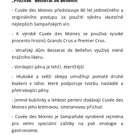
„Prožitek“ Besserat de Bellefon
- Cuvée des Moines představuje 80 let jedinečného a
originálního postupu za použití výběru skutečně
nejlepších šampaňských vín.
- K výrobě Cuvée des Moines se používá vysoké
procento hroznů Grands Crus a Premier Crus.
- Vinařský dům Besserat de Bellefon využívá méně
tirážního likéru.
- Vznikající pěna je lehčí, éteričtější.
- Hluboké a svěží sklepy umožňují pomalé druhé
kvašení v láhvi, které podporuje tvorbu nasládlé a
přetrvávající pěny.
- Jemné bublinky a lehkost perlení dodávají Cuvée des
Moines jeho krémovou, smetanovou příchuť.
- Cuvée des Moines je šampaňské vyrobené zejména
pro velmi speciální zážitky na poli enologie a
gastronomie.