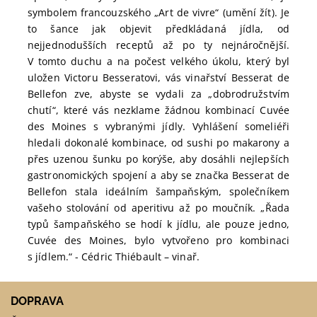
symbolem francouzského „Art de vivre“ (umění žít). Je
to šance jak objevit předkládaná jídla, od
nejjednodušších receptů až po ty nejnáročnější.
V tomto duchu a na počest velkého úkolu, který byl
uložen Victoru Besseratovi, vás vinařství Besserat de
Bellefon zve, abyste se vydali za „dobrodružstvím
chutí“, které vás nezklame žádnou kombinací Cuvée
des Moines s vybranými jídly. Vyhlášení someliéři
hledali dokonalé kombinace, od sushi po makarony a
přes uzenou šunku po korýše, aby dosáhli nejlepších
gastronomických spojení a aby se značka Besserat de
Bellefon stala ideálním šampaňským, společníkem
vašeho stolování od aperitivu až po moučník. „Řada
typů šampaňského se hodí k jídlu, ale pouze jedno,
Cuvée des Moines, bylo vytvořeno pro kombinaci
s jídlem.“ - Cédric Thiébault – vinař.
DOPRAVA