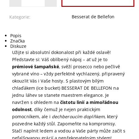
Besserat de Bellefon
Kategorie:
Popis
Značka
Diskuze
Užijte si absolutní dokonalost při každé oslavě!
Představte si: Váš oblíbený nápoj – ať už je to
prémiové šampaňské
, svěží prosecco nebo pečlivě
vybrané víno – vždy perfektně vychlazený, připravený
okouzlit Vás i Vaše hosty. S plastovým bílým
chlaďákem (ice bucket) BESSERAT DE BELLEFON na
jednu láhev se stanete maestrem elegance. Je
navržen s ohledem na
čistotu linií a mimořádnou
odolnost
, díky čemuž je nejen praktickým
pomocníkem, ale i
dechberoucím doplňkem
, který
pozvedne každý stůl. Zapomeňte na kompromisy.
Stačí naplnit ledem a vodou a Vaše párty může začít s
nefalšovanou grácií a nepřekonatelným stylem!