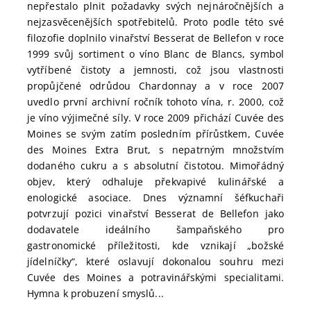
nepřestalo plnit požadavky svých nejnáročnějších a
nejzasvěcenějších spotřebitelů. Proto podle této své
filozofie doplnilo vinařství Besserat de Bellefon v roce
1999 svůj sortiment o víno Blanc de Blancs, symbol
vytříbené čistoty a jemnosti, což jsou vlastnosti
propůjčené odrůdou Chardonnay a v roce 2007
uvedlo první archivní ročník tohoto vína, r. 2000, což
je víno výjimečné síly. V roce 2009 přichází Cuvée des
Moines se svým zatím posledním přírůstkem, Cuvée
des Moines Extra Brut, s nepatrným množstvím
dodaného cukru a s absolutní čistotou. Mimořádný
objev, který odhaluje překvapivé kulinářské a
enologické asociace. Dnes významní šéfkuchaři
potvrzují pozici vinařství Besserat de Bellefon jako
dodavatele ideálního šampaňského pro
gastronomické příležitosti, kde vznikají „božské
jídelníčky“, které oslavují dokonalou souhru mezi
Cuvée des Moines a potravinářskými specialitami.
Hymna k probuzení smyslů...