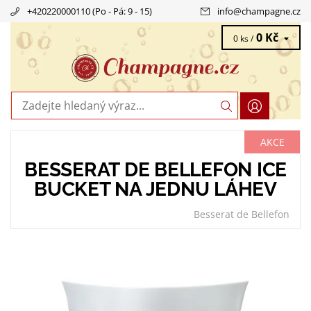
+420220000110 (Po - Pá: 9 - 15)
info
@
champagne.cz
0 Kč
0 ks /
AKCE
BESSERAT DE BELLEFON ICE
BUCKET NA JEDNU LÁHEV
Besserat de Bellefon