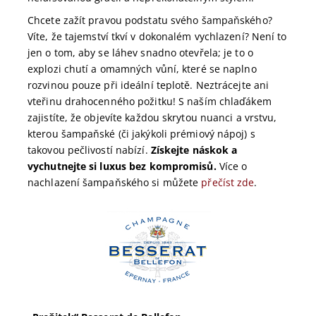
Chcete zažít pravou podstatu svého šampaňského?
Víte, že tajemství tkví v dokonalém vychlazení? Není to
jen o tom, aby se láhev snadno otevřela; je to o
explozi chutí a omamných vůní, které se naplno
rozvinou pouze při ideální teplotě. Neztrácejte ani
vteřinu drahocenného požitku! S naším chlaďákem
zajistíte, že objevíte každou skrytou nuanci a vrstvu,
kterou šampaňské (či jakýkoli prémiový nápoj) s
takovou pečlivostí nabízí.
Získejte náskok a
vychutnejte si luxus bez kompromisů.
Více o
nachlazení šampaňského si můžete
přečíst zde
.