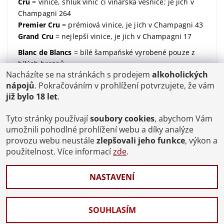
Cru
= vinice, shluk vinic či vinařská vesnice; je jich v
Champagni 264
Premier Cru
= prémiová vinice, je jich v Champagni 43
Grand Cru
= nejlepší vinice, je jich v Champagni 17
Blanc de Blancs
= bílé šampaňské vyrobené pouze z
bílých hroznů
Nacházíte se na stránkách s prodejem
alkoholických
Blanc de Noirs
= bílé šampaňské vyrobené pouze z
nápojů
. Pokračováním v prohlížení potvrzujete, že vám
modrých hroznů
již bylo 18 let
.
dosáž / dosage / dávkování
= množství dodaného
cukru (udávané v gramech na litr)
Tyto stránky používají
soubory cookies
, abychom Vám
Brut
= suchý; značí kolik dodaného cukru v sobě
umožnili pohodlné prohlížení webu a díky analýze
šampaňské má;
více zde
provozu webu neustále
zlepšovali jeho funkce
, výkon a
použitelnost. Více informací
zde
.
degorgement / disgorgement / degorzáž / odstřelení
/ odkalení
= proces, kdy se šampaňské zbaví kvasinek
NASTAVENÍ
a ukončí se tak jeho druhé zrání
Celý slovníček pojmů
SOUHLASÍM