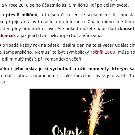
a v roce 2016 se ho účastnilo asi 5 miliónů lidí po celém světě.
ylo
přes 8 miliónů
, a to jsou čísla jen ze sociálních sítí, spoust
e připije aniž by to sdílela na internetu. Což je mimo jiné ten 
o den plný bublinek oslavit.
Ale pokud můžete například
zkoušet
kleniček
a jak jejich tvar ovlivňuje chuť a vůni vína.
y
připadá každý rok na pátek, ideální den na to si večer udělat chv
ho šampaňského. Nemusí to být symbolický
ročník 2009
, může to
te pili minulý měsíc při romantické večeři.
ého i jeho oslav je si vychutnat a užít momenty, kterým š
ete další lahev, vzpomenete si, jaké kouzelné chvíle jste zažili. 
..?