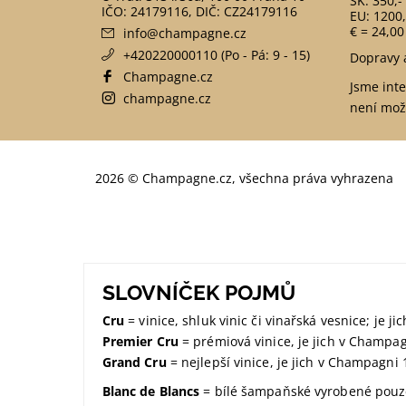
SK: 350,-
EU: 1200,
€ = 24,00
info
@
champagne.cz
+420220000110 (Po - Pá: 9 - 15)
Dopravy 
Champagne.cz
Jsme int
champagne.cz
není mož
2026 © Champagne.cz, všechna práva vyhrazena
SLOVNÍČEK POJMŮ
Cru
= vinice, shluk vinic či vinařská vesnice; je 
Premier Cru
= prémiová vinice, je jich v Champa
Grand Cru
= nejlepší vinice, je jich v Champagni 
Blanc de Blancs
= bílé šampaňské vyrobené pouze