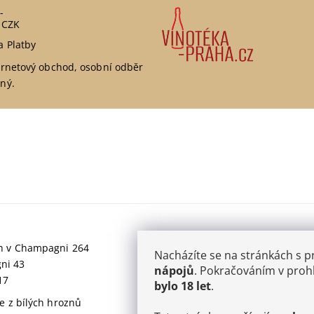
-
 CZK
a Platby
ernetový obchod, osobní odběr
ný.
jich v Champagni 264
Nacházíte se na stránkách s 
gni 43
nápojů
. Pokračováním v prohl
17
bylo 18 let
.
 z bílých hroznů