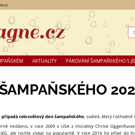
e.cz
MPAŇSKÉM
AKTUALITY
PÁROVÁNÍ ŠAMPAŇSKÉHO S JÍ
KLAMACE
 ŠAMPAŇSKÉHO 202
0
připadá celosvětový den šampaňského
, svátek, který rozhodně s
ěrně nedávno, v roce 2009 v USA z iniciativy Chrise Oggenfusse,
álů, ale rychle získal na popularitě. V roce 2014 ho přijel do Fr