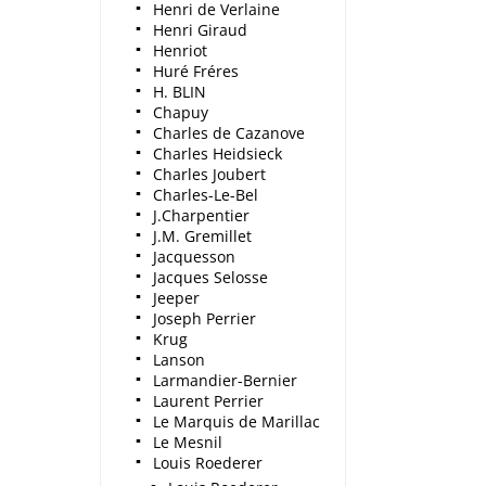
Henri de Verlaine
Henri Giraud
Henriot
Huré Fréres
H. BLIN
Chapuy
Charles de Cazanove
Charles Heidsieck
Charles Joubert
Charles-Le-Bel
J.Charpentier
J.M. Gremillet
Jacquesson
Jacques Selosse
Jeeper
Joseph Perrier
Krug
Lanson
Larmandier-Bernier
Laurent Perrier
Le Marquis de Marillac
Le Mesnil
Louis Roederer