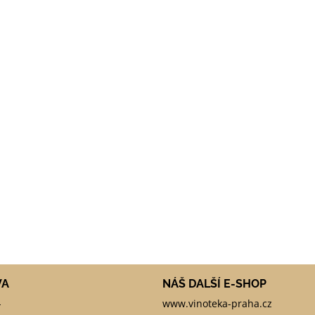
VA
NÁŠ DALŠÍ E-SHOP
-
www.vinoteka-praha.cz