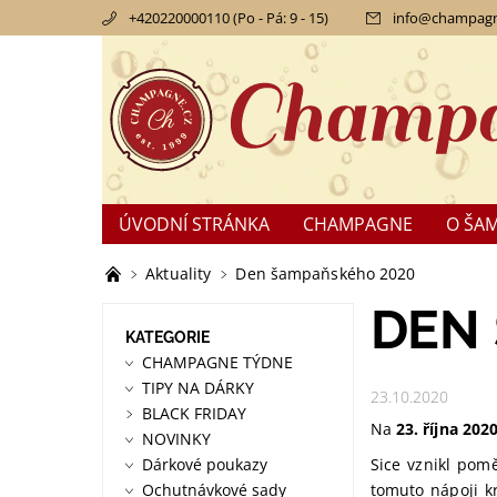
+420220000110 (Po - Pá: 9 - 15)
info
@
champagn
ÚVODNÍ STRÁNKA
CHAMPAGNE
O ŠA
KONTAKTY
OBCHODNÍ PODMÍNKY
RE
Aktuality
Den šampaňského 2020
DEN
KATEGORIE
CHAMPAGNE TÝDNE
TIPY NA DÁRKY
23.10.2020
BLACK FRIDAY
Na
23. října 202
NOVINKY
Dárkové poukazy
Sice vznikl pom
Ochutnávkové sady
tomuto nápoji kr