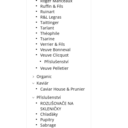
Roger Manceaux
Ruffin & Fils
Ruinart
R&L Legras
Taittinger
Tarlant
Théophile
Tsarine
Verrier & Fils
Veuve Bonneval
Veuve Clicquot
Příslušenství
Veuve Pelletier
Organic
Kaviár
Caviar House & Prunier
Příslušenství
ROZLIŠOVAČE NA
SKLENIČKY
Chlaďáky
Pupitry
Sabrage