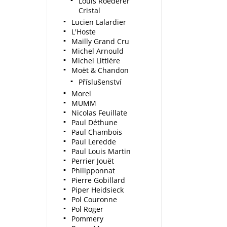
Louis Roederer
Cristal
Lucien Lalardier
L'Hoste
Mailly Grand Cru
Michel Arnould
Michel Littiére
Moët & Chandon
Příslušenství
Morel
MUMM
Nicolas Feuillate
Paul Déthune
Paul Chambois
Paul Leredde
Paul Louis Martin
Perrier Jouët
Philipponnat
Pierre Gobillard
Piper Heidsieck
Pol Couronne
Pol Roger
Pommery