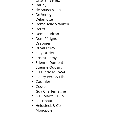
Cristian Senez
Dauby
de Sousa & Fils
De Venoge
Delamotte
Demoiselle Vranken
Deutz
Dom Caudron
Dom Pérignon
Drappier
Duval Leroy
Egly Ouriet
Ernest Remy
Etienne Dumont
Etienne Oudart
FLEUR de MIRAVAL
Fleury Pére & Fils
Gauthier
Gosset
Guy Charlemagne
G.H. Martel & Co
G. Tribaut
Heidsieck & Co
Monopole