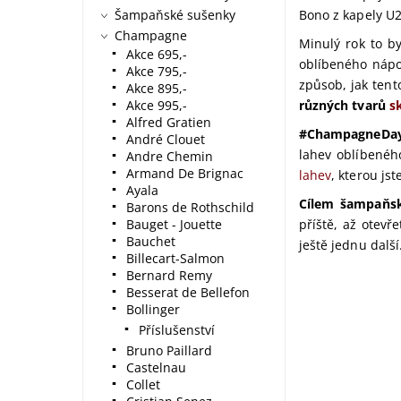
Šampaňské sušenky
Bono z kapely U2 
Champagne
Minulý rok to b
Akce 695,-
oblíbeného nápoj
Akce 795,-
způsob, jak tent
Akce 895,-
Akce 995,-
různých tvarů
s
Alfred Gratien
#ChampagneDa
André Clouet
lahev oblíbené
Andre Chemin
Armand De Brignac
lahev
, kterou js
Ayala
Cílem šampaňsk
Barons de Rothschild
Bauget - Jouette
příště, až otevř
Bauchet
ještě jednu další.
Billecart-Salmon
Bernard Remy
Besserat de Bellefon
Bollinger
Příslušenství
Bruno Paillard
Castelnau
Collet