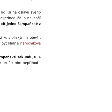
a lidí si na oslavu svého
nejjednodušší a nejlepší
 pít jedno šampaňské z
ilku s blízkými a otevřít
 být klidně
neročníková
ampaňské sekunduje.
A
Tak proč k nim nepřihodit