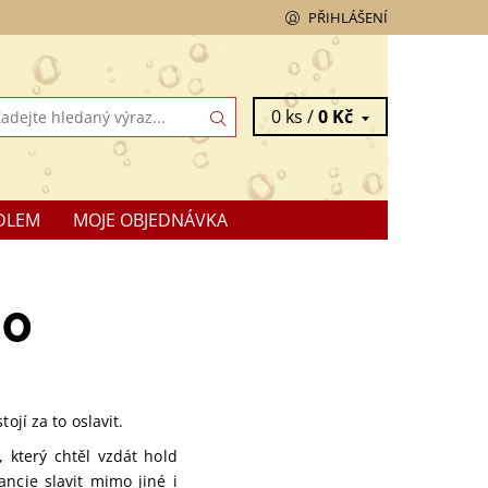
PŘIHLÁŠENÍ
0 ks /
0 Kč
DLEM
MOJE OBJEDNÁVKA
0
tojí za to oslavit.
 který chtěl vzdát hold
ancie slavit mimo jiné i