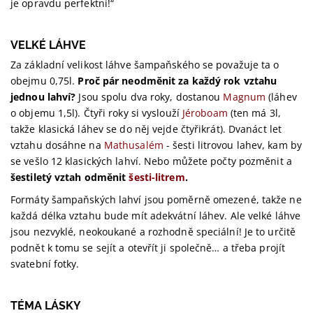
je opravdu perfektní!“
VELKÉ LÁHVE
Za základní velikost láhve šampaňského se považuje ta o
obejmu 0,75l.
Proč pár neodměnit za každý rok vztahu
jednou lahví?
Jsou spolu dva roky, dostanou
Magnum
(láhev
o objemu 1,5l). Čtyři roky si vyslouží
Jéroboam
(ten má 3l,
takže klasická láhev se do něj vejde čtyřikrát). Dvanáct let
vztahu dosáhne na
Mathusalém
- šesti litrovou lahev, kam by
se vešlo 12 klasických lahví. Nebo můžete počty pozměnit a
šestiletý vztah odměnit
šesti-litrem
.
Formáty šampaňských lahví jsou poměrně omezené, takže ne
každá délka vztahu bude mít adekvátní láhev. Ale velké láhve
jsou nezvyklé, neokoukané a rozhodně speciální! Je to určitě
podnět k tomu se sejít a otevřít ji společně… a třeba projít
svatební fotky.
TÉMA LÁSKY