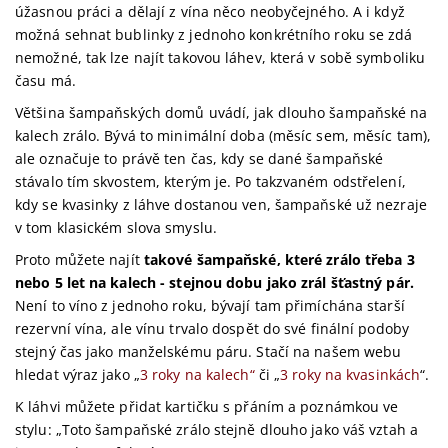
úžasnou práci a dělají z vína něco neobyčejného. A i když
možná sehnat bublinky z jednoho konkrétního roku se zdá
nemožné, tak lze najít takovou láhev, která v sobě symboliku
času má.
Většina šampaňských domů uvádí, jak dlouho šampaňské na
kalech zrálo. Bývá to minimální doba (měsíc sem, měsíc tam),
ale označuje to právě ten čas, kdy se dané šampaňské
stávalo tím skvostem, kterým je. Po takzvaném odstřelení,
kdy se kvasinky z láhve dostanou ven, šampaňské už nezraje
v tom klasickém slova smyslu.
Proto můžete najít
takové šampaňské, které zrálo třeba 3
nebo 5 let na kalech - stejnou dobu jako zrál šťastný pár.
Není to víno z jednoho roku, bývají tam přimíchána starší
rezervní vína, ale vínu trvalo dospět do své finální podoby
stejný čas jako manželskému páru. Stačí na našem webu
hledat výraz jako „
3 roky na kalech“
či „
3 roky na kvasinkách
“.
K láhvi můžete přidat kartičku s přáním a poznámkou ve
stylu: „Toto šampaňské zrálo stejně dlouho jako váš vztah a