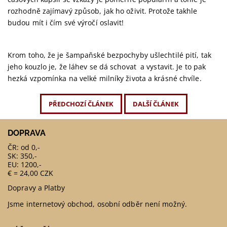
rozhodně zajímavý způsob, jak ho oživit. Protože takhle
budou mít i čím své výročí oslavit!
Krom toho, že je šampaňské bezpochyby ušlechtilé pití, tak
jeho kouzlo je, že láhev se dá schovat
a vystavit. Je to pak
hezká vzpomínka na velké milníky života a krásné chvíle.
PŘEDCHOZÍ ČLÁNEK
DALŠÍ ČLÁNEK
DOPRAVA
ČR: od 0,-
SK: 350,-
EU: 1200,-
€ = 24,00 CZK
Dopravy a Platby
Jsme internetový obchod, osobní odběr není možný.