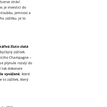
éserve stráví
s je investicí do
 hloubku, jemnost a
o zážitku. Je to
zářivá žluto-zlatá
obyčejný zážitek.
rajícího Champagne –
e plynule rozvíjí do
í tak dokonale
ale vyvážené
, které
je to zážitek, který