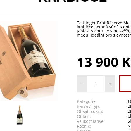
Taittinger Brut Réserve Met
krabičce. Jemná vůně s dot
jablek. V chuti je víno svěží
medu. Ideální pro slavnostn
13 900 K
-
+
T
Kategorie:
B
Barva / Typ:
B
Obsah cukru:
C
Oblast:
6
Velikost lahve:
N
Ročník:
D