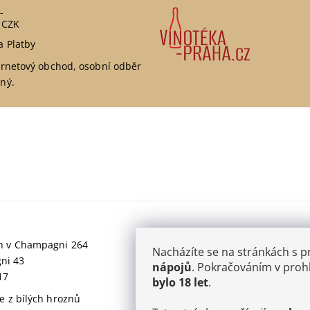
-
 CZK
a Platby
ernetový obchod, osobní odběr
ný.
jich v Champagni 264
Nacházíte se na stránkách s 
gni 43
nápojů
. Pokračováním v prohl
17
bylo 18 let
.
 z bílých hroznů