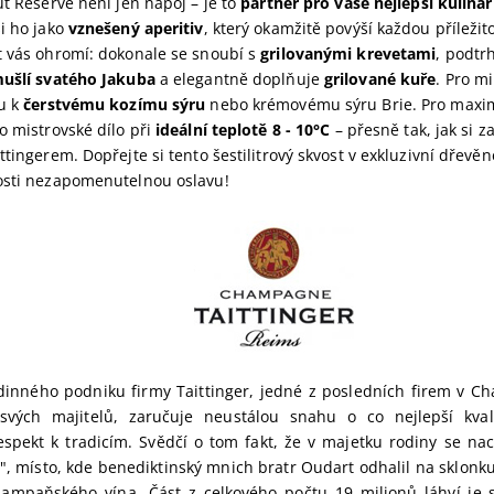
ut Réserve není jen nápoj – je to
partner pro vaše nejlepší kulinár
i ho jako
vznešený aperitiv
, který okamžitě povýší každou příležito
t vás ohromí: dokonale se snoubí s
grilovanými krevetami
, podtr
mušlí svatého Jakuba
a elegantně doplňuje
grilované kuře
. Pro mi
ou k
čerstvému kozímu sýru
nebo krémovému sýru Brie. Pro maximá
o mistrovské dílo při
ideální teplotě 8 - 10°C
– přesně tak, jak si z
ttingerem. Dopřejte si tento šestilitrový skvost v exkluzivní dřevěn
osti nezapomenutelnou oslavu!
dinného podniku firmy Taittinger, jedné z posledních firem v Ch
svých majitelů, zaručuje neustálou snahu o co nejlepší kval
respekt k tradicím. Svědčí o tom fakt, že v majetku rodiny se na
, místo, kde benediktinský mnich bratr Oudart odhalil na sklonku 
ampaňského vína. Část z celkového počtu 19 milionů láhví je 