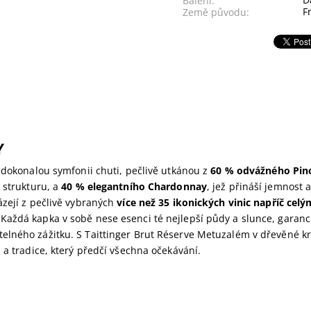
Balení:
F
Země původu:
Y
 dokonalou symfonii chuti, pečlivě utkánou z
60 % odvážného Pin
 strukturu, a
40 % elegantního Chardonnay
, jež přináší jemnost a
ázejí z pečlivě vybraných
více než 35 ikonických vinic napříč cel
 Každá kapka v sobě nese esenci té nejlepší půdy a slunce, garanci
lného zážitku. S Taittinger Brut Réserve Metuzalém v dřevěné kr
 a tradice, který předčí všechna očekávání.