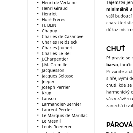
Tajemství jeh
Henri de Verlaine
Henri Giraud
minimálně 3
Henriot
vaší budoucí 
Huré Fréres
charakteristi
H. BLIN
důkaz mistrov
Chapuy
Charles de Cazanove
Charles Heidsieck
CHUŤ
Charles Joubert
Charles-Le-Bel
Připravte se 
J.Charpentier
J.M. Gremillet
barva
, tančíc
Jacquesson
Přivoníte a o
Jacques Selosse
s hřejivými d
Jeeper
chuti, kde s
Joseph Perrier
harmonický c
Krug
Lanson
vás v závěru 
Larmandier-Bernier
zanechá trva
Laurent Perrier
Le Marquis de Marillac
Le Mesnil
PÁROVÁN
Louis Roederer