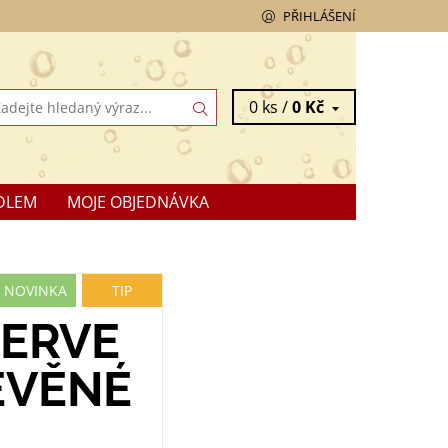
PŘIHLÁŠENÍ
0 ks /
0 Kč
DLEM
MOJE OBJEDNÁVKA
NOVINKA
TIP
SERVE
EVĚNÉ