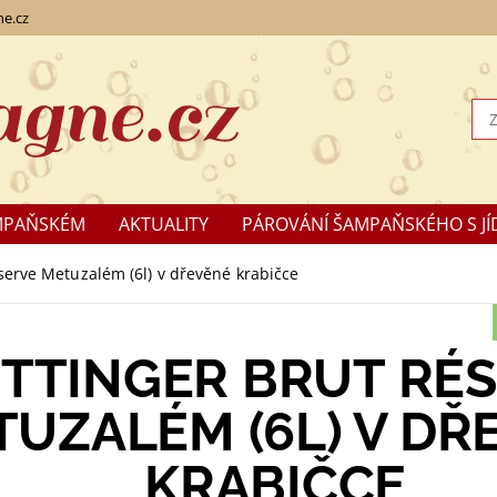
e.cz
MPAŇSKÉM
AKTUALITY
PÁROVÁNÍ ŠAMPAŇSKÉHO S JÍ
KLAMACE
éserve Metuzalém (6l) v dřevěné krabičce
ITTINGER BRUT RÉ
UZALÉM (6L) V DŘ
KRABIČCE