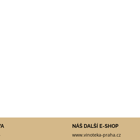
VA
NÁŠ DALŠÍ E-SHOP
-
www.vinoteka-praha.cz