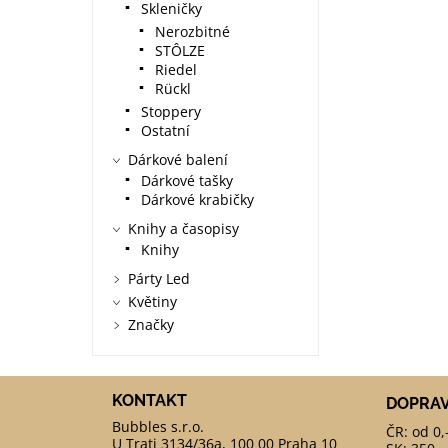
Skleničky
Nerozbitné
STÔLZE
Riedel
Rückl
Stoppery
Ostatní
Dárkové balení
Dárkové tašky
Dárkové krabičky
Knihy a časopisy
Knihy
Párty Led
Květiny
Značky
KONTAKT
DOPRA
ČR: od 0,