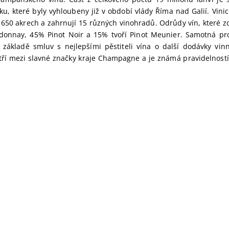
u, které byly vyhloubeny již v období vlády Říma nad Galií. Vinic
 650 akrech a zahrnují 15 různých vinohradů. Odrůdy vín, které z
onnay, 45% Pinot Noir a 15% tvoří Pinot Meunier. Samotná pr
základě smluv s nejlepšími pěstiteli vína o další dodávky vi
atří mezi slavné značky kraje Champagne a je známá pravidelností 