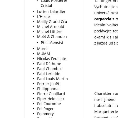
Louis Roederer
Taittinger Br
Cristal
Vychutnejte s
Lucien Lalardier
univerzálnos
L'Hoste
carpaccia z 
Mailly Grand Cru
ideální volb
Michel Arnould
podávejte tot
Michel Littiére
Moët & Chandon
okamžik s Tai
Příslušenství
z každé udál
Morel
MUMM
Nicolas Feuillate
Paul Déthune
Paul Chambois
Paul Leredde
Paul Louis Martin
Perrier Jouët
Philipponnat
Charakter ro
Pierre Gobillard
Piper Heidsieck
nosí jméno 
Pol Couronne
i absolutní 
Pol Roger
Marquetterie"
Pommery
fermentace š