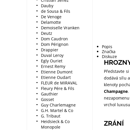
Cristian Senez
Dauby
de Sousa & Fils
De Venoge
Delamotte
Demoiselle Vranken
Deutz
Dom Caudron
Dom Pérignon
Popis
Drappier
Značka
Duval Leroy
Diskuze
Egly Ouriet
HROZN
Ernest Remy
Představte si
Etienne Dumont
Etienne Oudart
dodává sílu a
FLEUR de MIRAVAL
klenoty poch
Fleury Pére & Fils
Champagne
.
Gauthier
nezapomenute
Gosset
vrchol luxusu
Guy Charlemagne
G.H. Martel & Co
G. Tribaut
Heidsieck & Co
ZRÁNÍ
Monopole