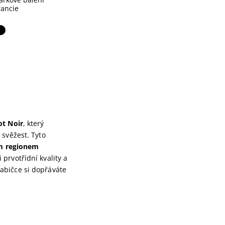
rancie
ot Noir
, který
 svěžest. Tyto
ým regionem
 prvotřídní kvality a
abičce si dopřáváte