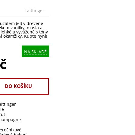
Taittinger
uzalém (6l) v dřevěné
ekem vanilky, másla a
, lehké a vyvážené s tóny
í okamžiky. Kupte nyní!
NA SKLADĚ
č
aittinger
ílé
rut
hampagne
l
eročníkové
árkové balení