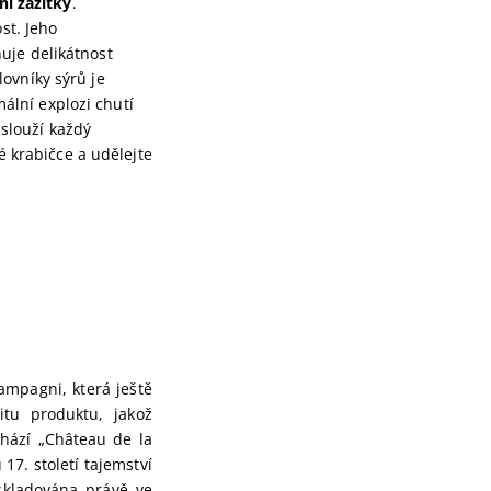
ní zážitky
.
st. Jeho
huje delikátnost
lovníky sýrů je
lní explozi chutí
aslouží každý
é krabičce a udělejte
ampagni, která ještě
itu produktu, jakož
chází „Château de la
17. století tajemství
skladována právě ve