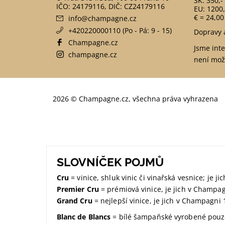
SK: 350,-
EU: 1200,
€ = 24,00
info
@
champagne.cz
+420220000110 (Po - Pá: 9 - 15)
Dopravy 
Champagne.cz
Jsme int
champagne.cz
není mož
2026 © Champagne.cz, všechna práva vyhrazena
SLOVNÍČEK POJMŮ
Cru
= vinice, shluk vinic či vinařská vesnice; je 
Premier Cru
= prémiová vinice, je jich v Champa
Grand Cru
= nejlepší vinice, je jich v Champagni 
Blanc de Blancs
= bílé šampaňské vyrobené pouze