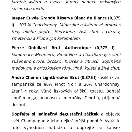
jarních květin a ovoce. Jemný nádech máslových
sušenek a medu
.
Jeeper Cuvée Grande Réserve Blanc de Blancs (0,375
l)
-
100 % Chardonnay. Minerální a květinové aroma s
tóny bílého pepře. Hedvábná, živá chuť s citrusy,
smetanou a křupavým karamelem.
Pierre Gobillard Brut Authentique (0,375 l)
-
kombinace Meunieru, Pinot Noir a Chardonnay s vůní
sušeného ovoce, broskví, hrušek a citrusů, doplněná
medovými a brioškovými tóny. Plná, kulatá a živá chuť.
André Chemin Lightbreaker Brut (0,375 l) -
exkluzivní
šampaňské ze 80% Pinot Noir a 20% Chardonnay.
Zrání 4 roky. Vůně lískových oříšků, toastu. Bohatá
chuť manga, ananasu a meruňky. Dlouhá, příjemná
dochuť.
Dopřejte si jedinečný degustační zážitek
a objevte
svět Champagne v jeho nejkrásnější podobě. Využijte
tuto výhodnou nabídku a dopřejte si kousek