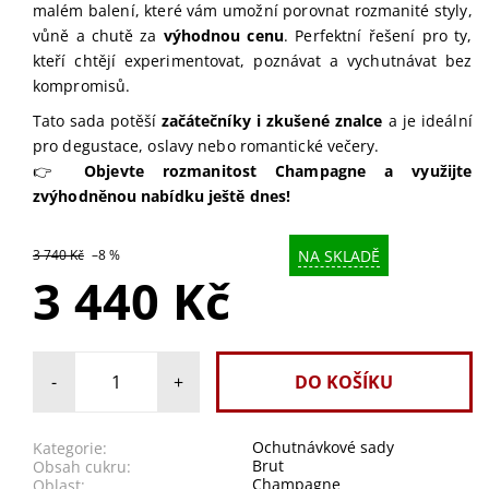
malém balení, které vám umožní porovnat rozmanité styly,
vůně a chutě za
výhodnou cenu
. Perfektní řešení pro ty,
kteří chtějí experimentovat, poznávat a vychutnávat bez
kompromisů.
Tato sada potěší
začátečníky i zkušené znalce
a je ideální
pro degustace, oslavy nebo romantické večery.
👉
Objevte rozmanitost Champagne a využijte
zvýhodněnou nabídku ještě dnes!
NA SKLADĚ
3 740 Kč
–8 %
3 440 Kč
-
+
Ochutnávkové sady
Kategorie:
Brut
Obsah cukru:
Champagne
Oblast: