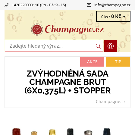
+420220000110 (Po - Pá: 9 - 15)
info
@
champagne.cz
0 Kč
0 ks /
AKCE
TIP
ZVÝHODNĚNÁ SADA
CHAMPAGNE BRUT
(6X0,375L) + STOPPER
Champagne.cz