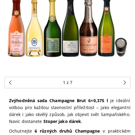
1
z 7
Zvýhodněná sada Champagne Brut 6×0,375 l
je ideální
volbou pro každou slavnostní příležitost – jako elegantní
dárek i jako skvělý způsob, jak objevit svět šampaňského.
Navíc dostanete
Stoper jako dárek
.
Ochutnejte
6 různých druhů Champagne
v praktickém