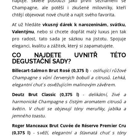
nápoje. Skvěle poslouží jako první seznámení se
Champagne, ale potěší i zkušené milovníky, kteří
chtějí objevovat nové chutě a najít svého favorita.
Ať už hledáte
vkusný dárek k narozeninám, svátku,
Valentýnu
, nebo si chcete dopřát malý luxus jen tak
pro radost, tato sada je sázkou na jistotu. Spojuje
eleganci, kvalitu a zážitek, který si zapamatujete.
CO NAJDETE UVNITŘ TÉTO
DEGUSTAČNÍ SADY?
Billecart-Salmon Brut Rosé (0,375 l)
-
oslňující růžové
Champagne s vůní červených bobulí a citrusů. Lehká,
elegantní chuť s osvěžujícím malinovým závěrem.
Deutz Brut Classic (0,375 l)
-
delikátní, živé a
harmonické Champagne s čistým aromatem citrusů a
květin. V chuti se objevují tóny meruňky, jablka a
jemného toastu.
Roger Manceaux Brut Cuvée de Réserve Premier Cru
(0,375 l)
- s
věží, elegantní a šťavnatá chuť s tóny