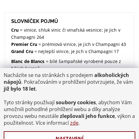
SLOVNÍČEK POJMŮ
Cru
= vinice, shluk vinic či vinařská vesnice; je jich v
Champagni 264
Premier Cru
= prémiová vinice, je jich v Champagni 43
Grand Cru
= nejlepší vinice, je jich v Champagni 17
Blanc de Blancs
= bílé šampaňské vyrobené pouze z
bílých hroznů
Nacházíte se na stránkách s prodejem
alkoholických
Blanc de Noirs
= bílé šampaňské vyrobené pouze z
nápojů
. Pokračováním v prohlížení potvrzujete, že vám
modrých hroznů
již bylo 18 let
.
dosáž / dosage / dávkování
= množství dodaného
cukru (udávané v gramech na litr)
Tyto stránky používají
soubory cookies
, abychom Vám
Brut
= suchý; značí kolik dodaného cukru v sobě
umožnili pohodlné prohlížení webu a díky analýze
šampaňské má;
více zde
provozu webu neustále
zlepšovali jeho funkce
, výkon a
použitelnost. Více informací
zde
.
degorgement / disgorgement / degorzáž / odstřelení
/ odkalení
= proces, kdy se šampaňské zbaví kvasinek
NASTAVENÍ
a ukončí se tak jeho druhé zrání