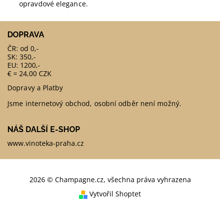
opravdové elegance.
DOPRAVA
ČR: od 0,-
SK: 350,-
EU: 1200,-
€ = 24,00 CZK
Dopravy a Platby
Jsme internetový obchod, osobní odběr není možný.
NÁŠ DALŠÍ E-SHOP
www.vinoteka-praha.cz
2026 © Champagne.cz, všechna práva vyhrazena
Vytvořil Shoptet