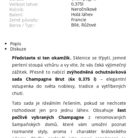
0,375l
Velikost lahve:
Neročníkové
Ročník:
Holá láhev
Balení:
Francie
Země původu:
Bílé, Růžové
Barva / Typ::
Popis
Diskuze
Představte si ten okamžik.
Sklenice se třpytí, jemné
perlení stoupá vzhůru a vy víte, že vás čeká výjimečný
zážitek. Přesně to nabízí
zvýhodněná
ochutnávková
sada Champagne Brut (6x 0,375 l)
– elegantní
vstupenka do světa noblesy, tradice a vytříbených
chutí.
Tato sada je ideálním řešením, pokud se nechcete
rozhodovat jen pro jednu láhev. Obsahuje
šest
pečlivě vybraných Champagne
z renomovaných
šampaňských domů, které vám umožní poznat
rozmanité styly, aroma i charakter královského