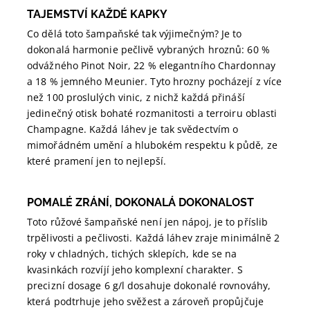
TAJEMSTVÍ KAŽDÉ KAPKY
Co dělá toto šampaňské tak výjimečným? Je to
dokonalá harmonie pečlivě vybraných hroznů: 60 %
odvážného Pinot Noir, 22 % elegantního Chardonnay
a 18 % jemného Meunier. Tyto hrozny pocházejí z více
než 100 proslulých vinic, z nichž každá přináší
jedinečný otisk bohaté rozmanitosti a terroiru oblasti
Champagne. Každá láhev je tak svědectvím o
mimořádném umění a hlubokém respektu k půdě, ze
které pramení jen to nejlepší.
POMALÉ ZRÁNÍ, DOKONALÁ DOKONALOST
Toto růžové šampaňské není jen nápoj, je to příslib
trpělivosti a pečlivosti. Každá láhev zraje minimálně 2
roky v chladných, tichých sklepích, kde se na
kvasinkách rozvíjí jeho komplexní charakter. S
precizní dosage 6 g/l dosahuje dokonalé rovnováhy,
která podtrhuje jeho svěžest a zároveň propůjčuje