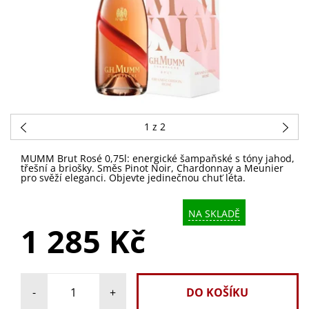
1
z 2
MUMM Brut Rosé 0,75l: energické šampaňské s tóny jahod,
třešní a briošky. Směs Pinot Noir, Chardonnay a Meunier
pro svěží eleganci. Objevte jedinečnou chuť léta.
NA SKLADĚ
1 285 Kč
-
+