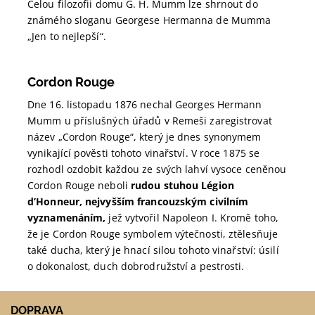
Celou filozofii domu G. H. Mumm lze shrnout do
známého sloganu Georgese Hermanna de Mumma
„Jen to nejlepší“.
Cordon Rouge
Dne 16. listopadu 1876 nechal Georges Hermann
Mumm u příslušných úřadů v Remeši zaregistrovat
název „Cordon Rouge“, který je dnes synonymem
vynikající pověsti tohoto vinařství. V roce 1875 se
rozhodl ozdobit každou ze svých lahví vysoce ceněnou
Cordon Rouge neboli
rudou stuhou Légion
d’Honneur, nejvyšším francouzským civilním
vyznamenáním,
jež vytvořil Napoleon I. Kromě toho,
že je Cordon Rouge symbolem výtečnosti, ztělesňuje
také ducha, který je hnací silou tohoto vinařství: úsilí
o dokonalost, duch dobrodružství a pestrosti.
DOPRAVA