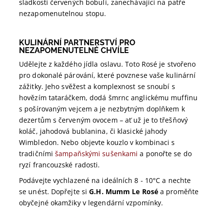
sladkostí červených bobulí, zanechávající na patře
nezapomenutelnou stopu.
KULINÁRNÍ PARTNERSTVÍ PRO
NEZAPOMENUTELNÉ CHVÍLE
Udělejte z každého jídla oslavu. Toto Rosé je stvořeno
pro dokonalé párování, které povznese vaše kulinární
zážitky. Jeho svěžest a komplexnost se snoubí s
hovězím tataráčkem, dodá šmrnc anglickému muffinu
s pošírovaným vejcem a je nezbytným doplňkem k
dezertům s červeným ovocem – ať už je to třešňový
koláč, jahodová bublanina, či klasické jahody
Wimbledon. Nebo objevte kouzlo v kombinaci s
tradičními
šampaňskými sušenkami
a ponořte se do
ryzí francouzské radosti.
Podávejte vychlazené na ideálních 8 - 10°C a nechte
se unést. Dopřejte si
G.H. Mumm Le Rosé
a proměňte
obyčejné okamžiky v legendární vzpomínky.