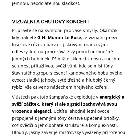
jemnou, neodolatelnou sladkost.
VIZUÁLNÍ A CHUŤOVÝ KONCERT
Připravte se na symfonii pro vaše smysly. Okamžik,
kdy nalijete
G.H. Mumm Le Rosé
, je vizuální poezií –
lososově růžová barva s jiskřivými oranžovými
odlesky, kterou prořezává živý proud nekonečně
jemných bublinek. Přibližte sklenici k nosu a nechte
se unést přitažlivou, svěží vůní, kde se mísí tóny
šťavnatého grepu s esencí kandovaného bobulového
ovoce: sladké jahody, syté třešně a hluboký černý
rybíz, vše oživeno nádechem hřejivého koření.
V ústech pak toto šampaňské exploduje v
energický a
svěží zážitek, který si ale s grácií zachovává svou
vrozenou eleganci
. Ucítíte lahodné letní ovoce,
propojené s jemnými tóny čerstvě upečené briošky,
což svědčí o jeho bohaté struktuře a komplexnosti.
Dlouhý, jasný závěr je mistrovsky vyvážený přirozenou