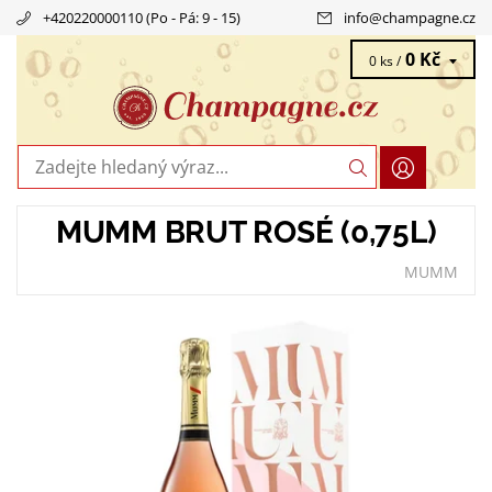
+420220000110 (Po - Pá: 9 - 15)
info
@
champagne.cz
0 Kč
0 ks /
MUMM BRUT ROSÉ (0,75L)
MUMM