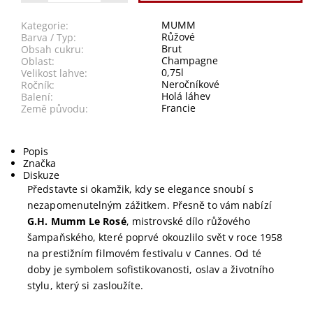
MUMM
Kategorie:
Růžové
Barva / Typ:
Brut
Obsah cukru:
Champagne
Oblast:
0,75l
Velikost lahve:
Neročníkové
Ročník:
Holá láhev
Balení:
Francie
Země původu:
Popis
Značka
Diskuze
Představte si okamžik, kdy se elegance snoubí s
nezapomenutelným zážitkem. Přesně to vám nabízí
G.H. Mumm Le Rosé
, mistrovské dílo růžového
šampaňského, které poprvé okouzlilo svět v roce 1958
na prestižním filmovém festivalu v Cannes. Od té
doby je symbolem sofistikovanosti, oslav a životního
stylu, který si zasloužíte.