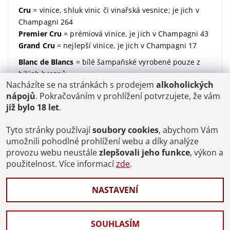
Cru
= vinice, shluk vinic či vinařská vesnice; je jich v
Champagni 264
Premier Cru
= prémiová vinice, je jich v Champagni 43
Grand Cru
= nejlepší vinice, je jich v Champagni 17
Blanc de Blancs
= bílé šampaňské vyrobené pouze z
bílých hroznů
Nacházíte se na stránkách s prodejem
alkoholických
Blanc de Noirs
= bílé šampaňské vyrobené pouze z
nápojů
. Pokračováním v prohlížení potvrzujete, že vám
modrých hroznů
již bylo 18 let
.
dosáž / dosage / dávkování
= množství dodaného
cukru (udávané v gramech na litr)
Tyto stránky používají
soubory cookies
, abychom Vám
Brut
= suchý; značí kolik dodaného cukru v sobě
umožnili pohodlné prohlížení webu a díky analýze
šampaňské má;
více zde
provozu webu neustále
zlepšovali jeho funkce
, výkon a
použitelnost. Více informací
zde
.
degorgement / disgorgement / degorzáž / odstřelení
/ odkalení
= proces, kdy se šampaňské zbaví kvasinek
NASTAVENÍ
a ukončí se tak jeho druhé zrání
Celý slovníček pojmů
SOUHLASÍM