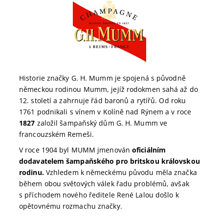
Historie značky G. H. Mumm je spojená s původně
německou rodinou Mumm, jejíž rodokmen sahá až do
12. století a zahrnuje řád baronů a rytířů. Od roku
1
761 podnikali s vínem v Kolíně nad Rýnem a v roce
1827
založil šampaňský dům G. H. Mumm ve
francouzském Remeši.
V roce 1904 byl MUMM jmenován
oficiálním
dodavatelem šampaňského pro britskou královskou
rodinu.
Vzhledem k německému původu měla značka
během obou světových válek řadu problémů, avšak
s příchodem nového ředitele René Lalou došlo k
opětovnému rozmachu značky.