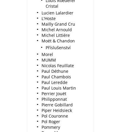
Louis Roederer
Cristal
Lucien Lalardier
L'Hoste
Mailly Grand Cru
Michel Arnould
Michel Littiére
Moët & Chandon
Příslušenství
Morel
MUMM
Nicolas Feuillate
Paul Déthune
Paul Chambois
Paul Leredde
Paul Louis Martin
Perrier Jouët
Philipponnat
Pierre Gobillard
Piper Heidsieck
Pol Couronne
Pol Roger
Pommery