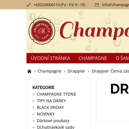
+420220000110 (Po - Pá: 9 - 15)
info
@
champagn
ÚVODNÍ STRÁNKA
CHAMPAGNE
O ŠA
KONTAKTY
OBCHODNÍ PODMÍNKY
RE
Champagne
Drappier
Drappier Černá zás
DR
KATEGORIE
CHAMPAGNE TÝDNE
TIPY NA DÁRKY
BLACK FRIDAY
NOVINKY
Dárkové poukazy
Ochutnávkové sady