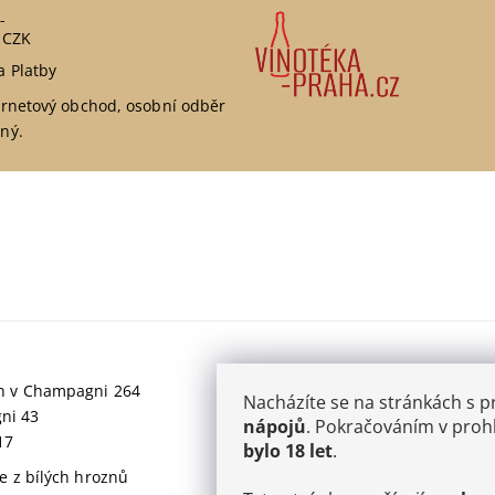
-
 CZK
a Platby
ernetový obchod, osobní odběr
ný.
jich v Champagni 264
Nacházíte se na stránkách s 
gni 43
nápojů
. Pokračováním v prohl
17
bylo 18 let
.
 z bílých hroznů