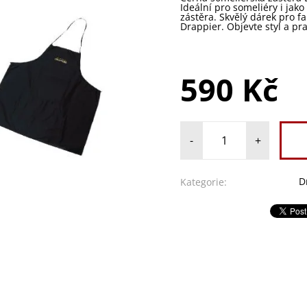
Ideální pro someliéry i jako
zástěra. Skvělý dárek pro
Drappier. Objevte styl a pra
590 Kč
-
+
D
Kategorie: