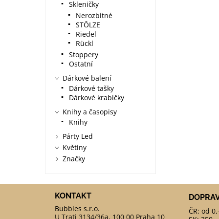
Skleničky
Nerozbitné
STÔLZE
Riedel
Rückl
Stoppery
Ostatní
Dárkové balení
Dárkové tašky
Dárkové krabičky
Knihy a časopisy
Knihy
Párty Led
Květiny
Značky
KONTAKT
DOPRA
ČR: od 0,