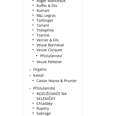
Roger Manceaux
Ruffin & Fils
Ruinart
R&L Legras
Taittinger
Tarlant
Théophile
Tsarine
Verrier & Fils
Veuve Bonneval
Veuve Clicquot
Příslušenství
Veuve Pelletier
Organic
Kaviár
Caviar House & Prunier
Příslušenství
ROZLIŠOVAČE NA
SKLENIČKY
Chlaďáky
Pupitry
Sabrage