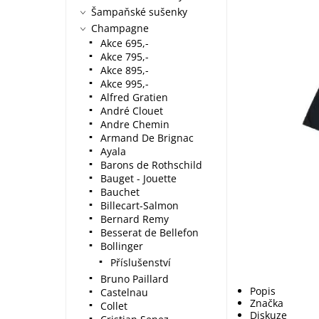
Šampaňské sušenky
Champagne
Akce 695,-
Akce 795,-
Akce 895,-
Akce 995,-
Alfred Gratien
André Clouet
Andre Chemin
Armand De Brignac
Ayala
Barons de Rothschild
Bauget - Jouette
Bauchet
Billecart-Salmon
Bernard Remy
Besserat de Bellefon
Bollinger
Příslušenství
Bruno Paillard
Popis
Castelnau
Značka
Collet
Diskuze