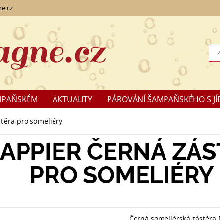
e.cz
MPAŇSKÉM
AKTUALITY
PÁROVÁNÍ ŠAMPAŇSKÉHO S JÍ
KLAMACE
těra pro someliéry
APPIER ČERNÁ ZÁS
PRO SOMELIÉRY
Černá someliérská zástěra 