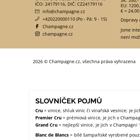
SK: 350,-
EU: 1200,
€ = 24,00
info
@
champagne.cz
+420220000110 (Po - Pá: 9 - 15)
Dopravy 
Champagne.cz
Jsme int
champagne.cz
není mož
2026 © Champagne.cz, všechna práva vyhrazena
SLOVNÍČEK POJMŮ
Cru
= vinice, shluk vinic či vinařská vesnice; je 
Premier Cru
= prémiová vinice, je jich v Champa
Grand Cru
= nejlepší vinice, je jich v Champagni 
Blanc de Blancs
= bílé šampaňské vyrobené pouze