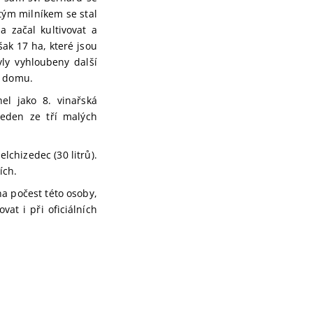
tým milníkem se stal
a začal kultivovat a
šak 17 ha, které jsou
ly vyhloubeny další
e domu.
el jako 8. vinařská
jeden ze tří malých
lchizedec (30 litrů).
ích.
a počest této osoby,
vat i při oficiálních