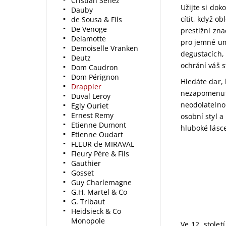
Cristian Senez
Užijte si dok
Dauby
cítit, když o
de Sousa & Fils
De Venoge
prestižní zn
Delamotte
pro jemné umě
Demoiselle Vranken
degustacích, 
Deutz
ochrání váš s
Dom Caudron
Dom Pérignon
Hledáte dar, 
Drappier
nezapomenute
Duval Leroy
neodolatelno
Egly Ouriet
Ernest Remy
osobní styl a
Etienne Dumont
hluboké lás
Etienne Oudart
FLEUR de MIRAVAL
Fleury Pére & Fils
Gauthier
Gosset
Guy Charlemagne
G.H. Martel & Co
G. Tribaut
Heidsieck & Co
Monopole
Ve 12. stolet