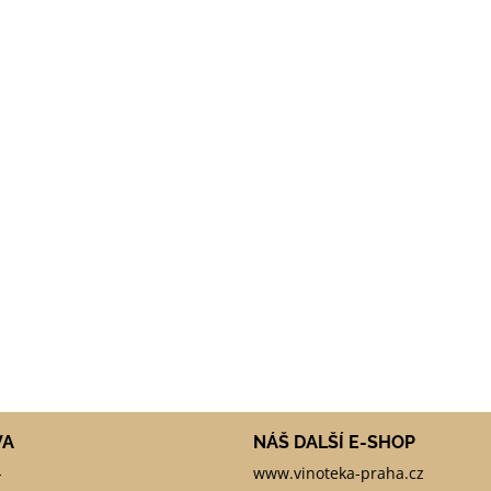
VA
NÁŠ DALŠÍ E-SHOP
-
www.vinoteka-praha.cz