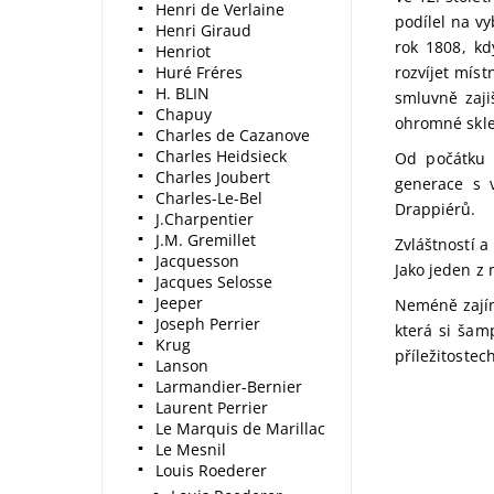
Henri de Verlaine
podílel na v
Henri Giraud
rok 1808, kd
Henriot
Huré Fréres
rozvíjet míst
H. BLIN
smluvně zaji
Chapuy
ohromné skle
Charles de Cazanove
Charles Heidsieck
Od počátku 
Charles Joubert
generace s 
Charles-Le-Bel
Drappiérů.
J.Charpentier
J.M. Gremillet
Zvláštností a
Jacquesson
Jako jeden z
Jacques Selosse
Jeeper
Neméně zajím
Joseph Perrier
která si šamp
Krug
příležitostec
Lanson
Larmandier-Bernier
Laurent Perrier
Le Marquis de Marillac
Le Mesnil
Louis Roederer