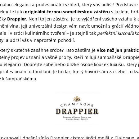
onalou eleganci a profesionální vzhled, který vás odliší! Představte 
bléknete tuto
originální černou someliérskou zástěru
s laclem, hr
ačky
Drappier
. Není to jen zástěra, je to vyjádření vašeho vztahu k
ní vína. Její univerzální design vám navíc umožní s grácií vládno
ale i v srdci kulinárního tvoření – je stejně tak
perfektní kuchařsk
tyl a udrží vás v naprostém pohodlí.
který skutečně zasáhne srdce? Tato zástěra je
více než jen prakt
lný projev uznání a vášně pro ty, kteří milují šampaňské Drappie
u eleganci. Dopřejte sobě nebo blízké osobě kousek luxusu, který 
 profesionální odhodlání. Je to dar, který hovoří sám za sebe – o kv
ce k šampaňskému.
í okupovali dnešní sídlo Drappier cisterciánští mniši z Clairvaux,