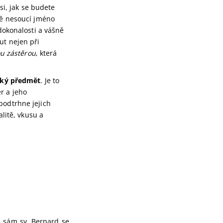
si, jak se budete
dě nesoucí jméno
 dokonalosti a vášně
ut nejen při
ou zástěrou
, která
ický předmět
. Je to
r a jeho
podtrhne jejich
alitě, vkusu a
 a sám sv. Bernard se