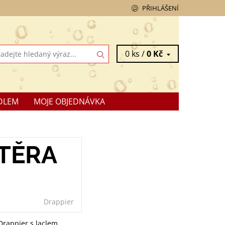
PŘIHLÁŠENÍ
0 ks /
0 Kč
DLEM
MOJE OBJEDNÁVKA
TĚRA
Drappier
Drappier s laclem.