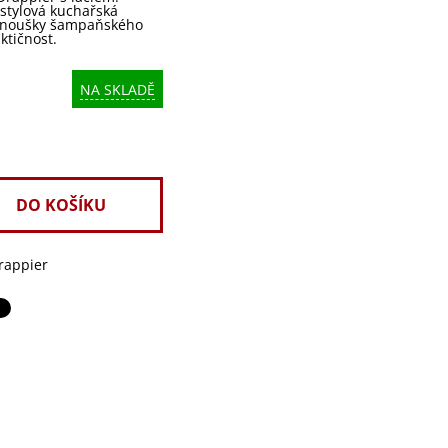
 stylová kuchařská
 fanoušky šampaňského
ktičnost.
NA SKLADĚ
rappier