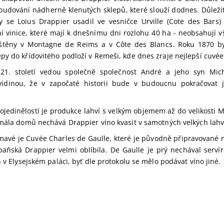
ybudování nádherně klenutých sklepů, které slouží dodnes. Důleži
y se Loius Drappier usadil ve vesničce Urville (Cote des Bars) 
ní vinice, které mají k dnešnímu dni rozlohu 40 ha - neobsahují v
štěny v Montagne de Reims a v Côte des Blancs. Roku 1870 by
py do křídovitého podloží v Remeši, kde dnes zraje nejlepší cuvé
21. století vedou společně společnost André a jeho syn Mich
vidinou, že v započaté historii bude v budoucnu pokračovat 
 ojedinělostí je produkce lahví s velkým objemem až do velikosti Me
 mála domů nechává Drappier víno kvasit v samotných velkých lahv
avé je Cuvée Charles de Gaulle, které je původně připravované n
aňská Drappier velmi oblíbila. De Gaulle je prý nechával servíro
h v Elysejském paláci, byť dle protokolu se mělo podávat víno jiné.