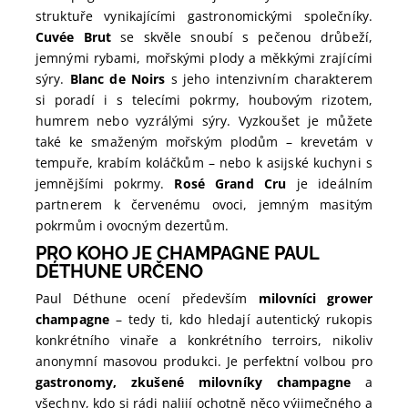
struktuře vynikajícími gastronomickými společníky.
Cuvée Brut
se skvěle snoubí s pečenou drůbeží,
jemnými rybami, mořskými plody a měkkými zrajícími
sýry.
Blanc de Noirs
s jeho intenzivním charakterem
si poradí i s telecími pokrmy, houbovým rizotem,
humrem nebo vyzrálými sýry. Vyzkoušet je můžete
také ke smaženým mořským plodům – krevetám v
tempuře, krabím koláčkům – nebo k asijské kuchyni s
jemnějšími pokrmy.
Rosé Grand Cru
je ideálním
partnerem k červenému ovoci, jemným masitým
pokrmům i ovocným dezertům.
PRO KOHO JE CHAMPAGNE PAUL
DÉTHUNE URČENO
Paul Déthune ocení především
milovníci grower
champagne
– tedy ti, kdo hledají autentický rukopis
konkrétního vinaře a konkrétního terroirs, nikoliv
anonymní masovou produkci. Je perfektní volbou pro
gastronomy, zkušené milovníky champagne
a
všechny, kdo si rádi nalijí ochotně něco výjimečného a