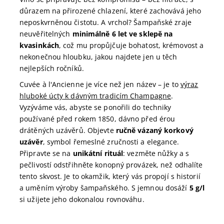
důrazem na přirozené chlazení, které zachovává jeho
neposkvrněnou čistotu. A vrchol? Šampaňské zraje
neuvěřitelných
minimálně 6 let ve sklepě na
kvasinkách
, což mu propůjčuje bohatost, krémovost a
nekonečnou hloubku, jakou najdete jen u těch
nejlepších ročníků.
Cuvée à l'Ancienne je více než jen název – je to
výraz
hluboké úcty k dávným tradicím Champagne
.
Vyzýváme vás, abyste se ponořili do techniky
používané před rokem 1850, dávno před érou
drátěných uzávěrů. Objevte
ručně vázaný korkový
uzávěr
, symbol řemeslné zručnosti a elegance.
Připravte se na
unikátní rituál
: vezměte nůžky a s
pečlivostí odstřihněte konopný provázek, než odhalíte
tento skvost. Je to okamžik, který vás propojí s historií
a uměním výroby šampaňského. S jemnou dosáží
5 g/l
si užijete jeho dokonalou rovnováhu.