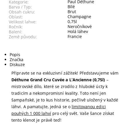
Paul Déthune
Kategorie:
Bílé
Barva / Typ:
Brut
Obsah cukru:
Champagne
Oblast:
0,75l
Velikost lahve:
Neročníkové
Ročník:
Holá láhev
Balení:
Francie
Země původu:
Popis
Značka
Diskuze
Připravte se na exkluzivní zážitek! Představujeme vám
Déthune Grand Cru Cuvée a L’Ancienne (0,75l)
–
mistrovské dílo, které se zrodilo z hluboké úcty k
tradicím a nekompromisní kvality. Toto není jen
šampaňské, je to kus historie, pečlivě uložený v každé
láhvi. A pamatujte, jedná se o
limitovanou edici
pouhých 1 000 lahví
pro celý svět. Vaše šance získat
tento klenot je právě teď!