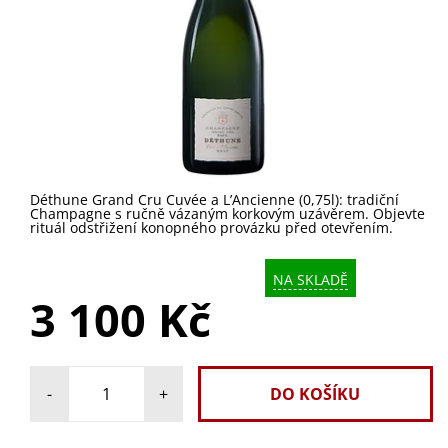
Déthune Grand Cru Cuvée a L’Ancienne (0,75l): tradiční
Champagne s ručně vázaným korkovým uzávěrem. Objevte
rituál odstřižení konopného provázku před otevřením.
NA SKLADĚ
3 100 Kč
-
+