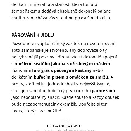
delikátní mineralita a slanost, která tomuto
šampaňskému dodává absolutně dokonalý balanc
chutí a zanechává vás s touhou po dalším doušku.
PÁROVÁNÍ K JÍDLU
Pozvedněte svůj kulinářský zážitek na novou úroveň!
Toto šampaňské je stvořeno, aby doprovázelo ty
nejvybranější pokrmy. Představte si dokonalé spojení
s
mušlemi svatého Jakuba s ořechovým máslem
,
luxusními
foie gras s pečenými kaštany
nebo
delikátním
kuřecím prsem s omáčkou ze smržů
. A
pro ty, kteří milují jednoduchost v nejvyšší kvalitě,
stačí jen samotné
hoblinky prvotřídního
parmezánu
jako neodolatelný snack. Každé sousto a každý doušek
bude nezapomenutelný okamžik. Dopřejte si ten
luxus, který si zasloužíte!