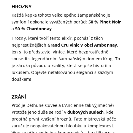
HROZNY
Každá kapka tohoto velkolepého šampaňského je
symfonií dokonale vyvážených odrůd:
50 % Pinot Noir
a
50 % Chardonnay
.
Hrozny, které tvoří tento elixír, pochází z těch
nejprestižnějších
Grand Cru vinic v obci Ambonnay
.
Jen si to představte: vinice, které bezprostředně
sousedí s legendárním šampaňským domem Krug. To
je záruka původu a kvality, která se píše historií a
luxusem. Objevte nefalšovanou eleganci s každým
douškem!
ZRÁNÍ
Proč je Déthune Cuvée a L’Ancienne tak výjimečné?
Protože jeho duše se rodí v
dubových sudech
, kde
probíhá první kvašení hroznů.
Tato mistrovská péče
zaručuje neopakovatelnou hloubku a komplexnost.
Víno se připravuje bez kompromisů – bez filtrace, s