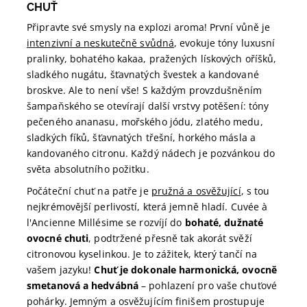
CHUŤ
Připravte své smysly na explozi aroma! První vůně je
intenzivní a neskutečně svůdná
, evokuje tóny luxusní
pralinky, bohatého kakaa, pražených lískových oříšků,
sladkého nugátu, šťavnatých švestek a kandované
broskve. Ale to není vše! S každým provzdušněním
šampaňského se otevírají další vrstvy potěšení: tóny
pečeného ananasu, mořského jódu, zlatého medu,
sladkých fíků, šťavnatých třešní, horkého másla a
kandovaného citronu. Každý nádech je pozvánkou do
světa absolutního požitku.
Počáteční chuť na patře je
pružná a osvěžující
, s tou
nejkrémovější perlivostí, která jemně hladí. Cuvée à
l'Ancienne Millésime se rozvíjí do
bohaté, dužnaté
ovocné chuti
, podtržené přesně tak akorát svěží
citronovou kyselinkou. Je to zážitek, který tančí na
vašem jazyku!
Chuť je dokonale harmonická, ovocně
smetanová a hedvábná
– pohlazení pro vaše chuťové
pohárky. Jemným a osvěžujícím finišem prostupuje