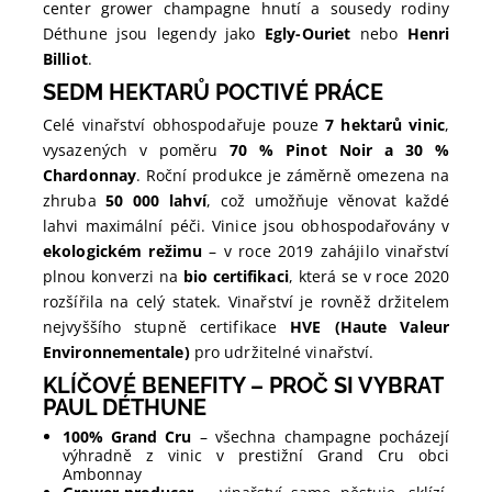
center grower champagne hnutí a sousedy rodiny
Déthune jsou legendy jako
Egly-Ouriet
nebo
Henri
Billiot
.
SEDM HEKTARŮ POCTIVÉ PRÁCE
Celé vinařství obhospodařuje pouze
7 hektarů vinic
,
vysazených v poměru
70 % Pinot Noir a 30 %
Chardonnay
. Roční produkce je záměrně omezena na
zhruba
50 000 lahví
, což umožňuje věnovat každé
lahvi maximální péči. Vinice jsou obhospodařovány v
ekologickém režimu
– v roce 2019 zahájilo vinařství
plnou konverzi na
bio certifikaci
, která se v roce 2020
rozšířila na celý statek. Vinařství je rovněž držitelem
nejvyššího stupně certifikace
HVE (Haute Valeur
Environnementale)
pro udržitelné vinařství.
KLÍČOVÉ BENEFITY – PROČ SI VYBRAT
PAUL DÉTHUNE
100% Grand Cru
– všechna champagne pocházejí
výhradně z vinic v prestižní Grand Cru obci
Ambonnay