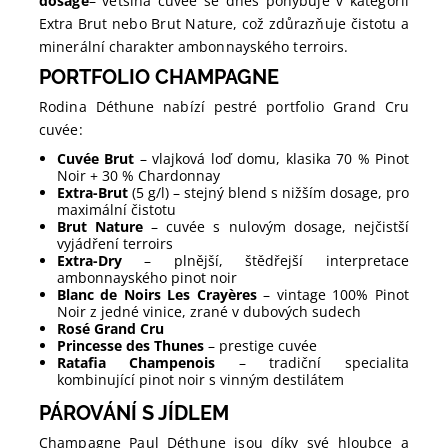
dosage
– většina cuvée se dnes pohybuje v kategorii
Extra Brut nebo Brut Nature, což zdůrazňuje čistotu a
minerální charakter ambonnayského terroirs.
PORTFOLIO CHAMPAGNE
Rodina Déthune nabízí pestré portfolio Grand Cru
cuvée:
Cuvée Brut
– vlajková loď domu, klasika 70 % Pinot
Noir + 30 % Chardonnay
Extra-Brut
(5 g/l) – stejný blend s nižším dosage, pro
maximální čistotu
Brut Nature
– cuvée s nulovým dosage, nejčistší
vyjádření terroirs
Extra-Dry
– plnější, štědřejší interpretace
ambonnayského pinot noir
Blanc de Noirs Les Crayères
– vintage 100% Pinot
Noir z jedné vinice, zrané v dubových sudech
Rosé Grand Cru
Princesse des Thunes
– prestige cuvée
Ratafia Champenois
– tradiční specialita
kombinující pinot noir s vinným destilátem
PÁROVÁNÍ S JÍDLEM
Champagne Paul Déthune jsou díky své hloubce a