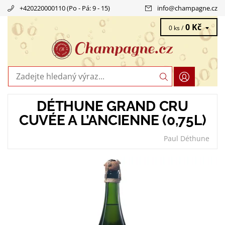
+420220000110 (Po - Pá: 9 - 15)
info
@
champagne.cz
0 Kč
0 ks /
DÉTHUNE GRAND CRU
CUVÉE A L’ANCIENNE (0,75L)
Paul Déthune