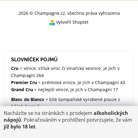
2026 © Champagne.cz, všechna práva vyhrazena
Vytvořil Shoptet
SLOVNÍČEK POJMŮ
Cru
= vinice, shluk vinic či vinařská vesnice; je jich v
Champagni 264
Premier Cru
= prémiová vinice, je jich v Champagni 43
Grand Cru
= nejlepší vinice, je jich v Champagni 17
Blanc de Blancs
= bílé šampaňské vyrobené pouze z
bílých hroznů
Nacházíte se na stránkách s prodejem
alkoholických
Blanc de Noirs
= bílé šampaňské vyrobené pouze z
nápojů
. Pokračováním v prohlížení potvrzujete, že vám
modrých hroznů
již bylo 18 let
.
dosáž / dosage / dávkování
= množství dodaného
cukru (udávané v gramech na litr)