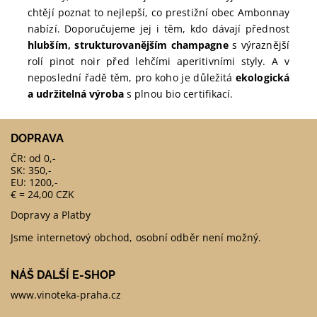
chtějí poznat to nejlepší, co prestižní obec Ambonnay
nabízí. Doporučujeme jej i těm, kdo dávají přednost
hlubším, strukturovanějším champagne
s výraznější
rolí pinot noir před lehčími aperitivními styly. A v
neposlední řadě těm, pro koho je důležitá
ekologická
a udržitelná výroba
s plnou bio certifikací.
DOPRAVA
ČR: od 0,-
SK: 350,-
EU: 1200,-
€ = 24,00 CZK
Dopravy a Platby
Jsme internetový obchod, osobní odběr není možný.
NÁŠ DALŠÍ E-SHOP
www.vinoteka-praha.cz