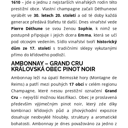
1610
– jde o jednu z nejstarších vinařských rodin této
prestižní obce. Vlastní champagne začali Déthuneovi
vyrábět ve
30. letech 20. století
a od té doby každá
generace předává štafetu té další. Dnes vinařství vede
Pierre Déthune
se svou ženou
Sophie
, k nimž se
postupně připojuje i jejich dcera
Emma
, která se učí
pod otcovým vedením. Sídlo vinařství tvoří
historický
dům ze 17. století
s tradičními sklepy vykutanými
přímo do křídového podloží.
AMBONNAY – GRAND CRU
KRÁLOVSKÁ OBEC PINOT NOIR
Ambonnay leží na úpatí Reimsské hory (Montagne de
Reims) a patří mezi pouhých
17 obcí
v celém regionu
Champagne, které nesou prestižní označení
Grand
Cru
– nejvyšší možnou klasifikaci. Obec je proslavená
především výjimečným pinot noir, který zde díky
kombinaci křídových půd a jihovýchodní expozice
dosahuje neobvyklé hloubky, struktury a aromatické
bohatosti. Ambonnay je dnes považováno za jedno z