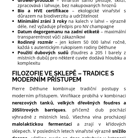
Grower-producer
– vinařství samo pěstuje, sklízí,
zpracovává i lahvuje, bez nakupovaných hroznů
Bio a HVE certifikace
– ekologické vinařství s
důrazem na biodiverzitu a udržitelnost
Minimální zrání 3 roky
na kalech v lahvi – výrazně
déle, než vyžaduje předpis pro NV champagne
Datum degorgemanu na zadní etiketě
– maximální
transparentnost vůči zákazníkovi
Rodinný rozměr
– jen kolem 50 000 lahví ročně,
každá s autentickým rukopisem rodiny Déthune
Použití dubových sudů
(foudres a 205 l barely z
místních dubů) pro některé cuvée dodává hloubku a
komplexitu
FILOZOFIE VE SKLEPĚ – TRADICE S
MODERNÍM PŘÍSTUPEM
Pierre Déthune kombinuje tradiční postupy s
moderním přístupem. Vinifikace probíhá v kombinaci
nerezových tanků, velkých dřevěných foudres a
205litrových barriques
, přičemž dub pochází
výhradně z místních lesů. Všechna vína procházejí
malolaktickou fermentací
a zrají v křídových
sklepech. V posledních letech vinařství výrazně
snížilo