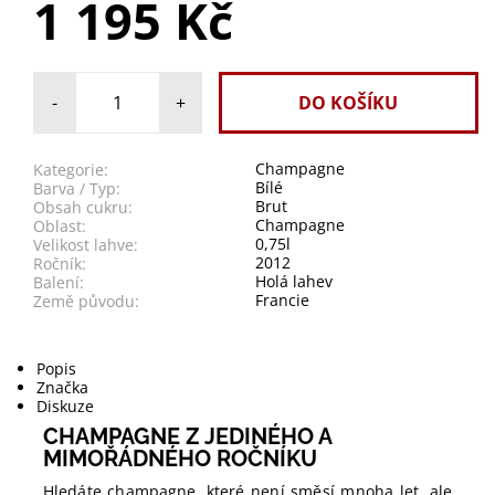
1 195 Kč
-
+
Champagne
Kategorie:
Bílé
Barva / Typ:
Brut
Obsah cukru:
Champagne
Oblast:
0,75l
Velikost lahve:
2012
Ročník:
Holá lahev
Balení:
Francie
Země původu:
Popis
Značka
Diskuze
CHAMPAGNE Z JEDINÉHO A
MIMOŘÁDNÉHO ROČNÍKU
Hledáte champagne, které není směsí mnoha let, ale