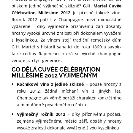
otiskem jediné výjimečné sklizně?
G.H. Martel Cuvée
Célébration Millésime 2012
je přesně takové víno.
Ročník 2012 patřil v Champagne mezi mimořádně
vydařené – díky výjimečně příznivému září dosáhly
hrozny vysoké úrovně zralosti při dokonalém vyvážení
s kyselinkou. Za vínem stojí tradiční remešský dům
G.H. Martel s historií sahající do roku 1869 a savoir-
faire rodiny Rapeneau, která se výrobě champagne
věnuje již čtyři generace.
CO DĚLÁ CUVÉE CÉLÉBRATION
MILLÉSIME 2012 VÝJIMEČNÝM
Ročníkové víno z jediné sklizně
– pouze hrozny z
roku 2012, žádná míchání vín z jiných let.
Champagne tak věrně odráží charakter konkrétního
a mimořádně povedeného ročníku.
Výjimečný ročník 2012
– díky příznivému počasí,
zejména výjimečnému měsíci září, dosáhly hrozny
vysoké zralosti dokonale vyvážené živou kyselinkou.