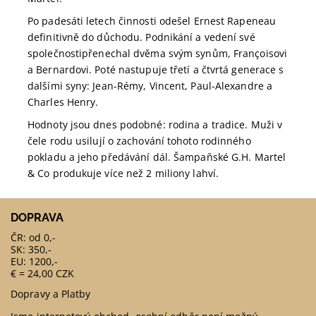
Po padesáti letech činnosti odešel Ernest Rapeneau
definitivně do důchodu. Podnikání a vedení své
společnosti
přenechal dvěma svým synům, Françoisovi
a Bernardovi. Poté nastupuje třetí a čtvrtá generace s
dalšími syny: Jean-Rémy, Vincent, Paul-Alexandre a
Charles Henry.
Hodnoty jsou dnes podobné: rodina a tradice. Muži v
čele rodu usilují o zachování tohoto rodinného
pokladu a jeho předávání dál. Šampaňské G.H. Martel
& Co produkuje více než 2 miliony lahví.
DOPRAVA
ČR: od 0,-
SK: 350,-
EU: 1200,-
€ = 24,00 CZK
Dopravy a Platby