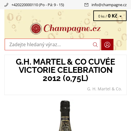
+420220000110 (Po - Pá: 9 - 15)
info
@
champagne.cz
0 Kč
0 ks /
G.H. MARTEL & CO CUVÉE
VICTORIE CELEBRATION
2012 (0,75L)
G. H. Martel & Co.