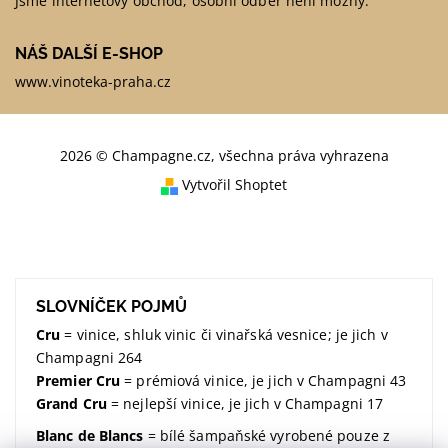
Jsme internetový obchod, osobní odběr není možný.
NÁŠ DALŠÍ E-SHOP
www.vinoteka-praha.cz
2026 © Champagne.cz, všechna práva vyhrazena
Vytvořil Shoptet
SLOVNÍČEK POJMŮ
Cru
= vinice, shluk vinic či vinařská vesnice; je jich v
Champagni 264
Premier Cru
= prémiová vinice, je jich v Champagni 43
Grand Cru
= nejlepší vinice, je jich v Champagni 17
Blanc de Blancs
= bílé šampaňské vyrobené pouze z