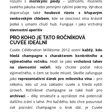
rozumí s
mořskými plody
– ústřicemi, mušlemi
svatého Jakuba nebo jemnými rybími pokrmy. Výrobce
doporučuje také
houbové rizoto s křupavým
venkovským chlebem
, kde se ovocnost vína krásně
potká s umami chutí hub. Funguje i jako vrcholný
slavnostní aperitiv
.
PRO KOHO JE TATO ROČNÍKOVÁ
CUVÉE IDEÁLNÍ
Cuvée Célébration Millésime 2012 ocení
každý, kdo
hledá champagne s charakterem konkrétního a
výjimečného ročníku
. Hodí se jako
vrcholová lahev
na slavnostní večeři
, kdy chcete podat něco
výjimečného, o čem se bude mluvit. Skvěle zafunguje
jako
reprezentativní dárek pro milovníka vína
– pro
někoho, kdo už zná základní cuvée a hledá vyšší
úroveň. Ročníkové champagne se také hodí pro
archivaci
– díky struktuře a vyzrálosti má potenciál
dalšího zrání v lahvi. Pro každého, kdo chce posunout
své poznání champagne o krok dál, je Cuvée