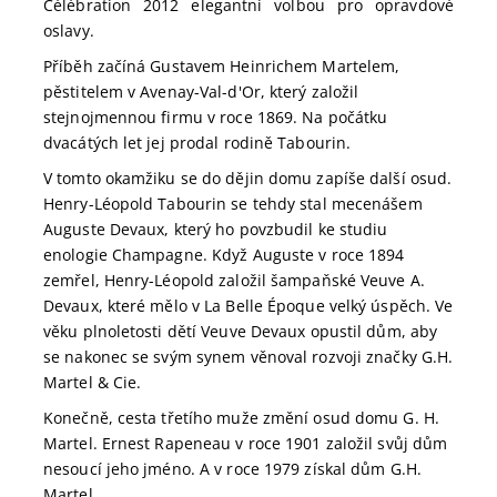
Célébration 2012 elegantní volbou pro opravdové
oslavy.
Příběh začíná Gustavem Heinrichem Martelem,
pěstitelem v Avenay-Val-d'Or, který založil
stejnojmennou firmu v roce 1869. Na počátku
dvacátých let jej prodal rodině Tabourin.
V tomto okamžiku se do dějin domu zapíše další osud.
Henry-Léopold Tabourin se tehdy stal mecenášem
Auguste Devaux, který ho povzbudil ke studiu
enologie Champagne. Když Auguste v roce 1894
zemřel, Henry-Léopold založil šampaňské Veuve A.
Devaux, které mělo v La Belle Époque velký úspěch. Ve
věku plnoletosti dětí Veuve Devaux opustil dům, aby
se nakonec se svým synem věnoval rozvoji značky G.H.
Martel & Cie.
Konečně, cesta třetího muže změní osud domu G. H.
Martel. Ernest Rapeneau v roce 1901 založil svůj dům
nesoucí jeho jméno. A v roce 1979 získal dům G.H.
Martel.