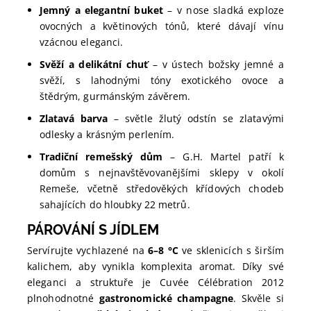
Jemný a elegantní buket
– v nose sladká exploze
ovocných a květinových tónů, které dávají vínu
vzácnou eleganci.
Svěží a delikátní chuť
– v ústech božsky jemné a
svěží, s lahodnými tóny exotického ovoce a
štědrým, gurmánským závěrem.
Zlatavá barva
– světle žlutý odstín se zlatavými
odlesky a krásným perlením.
Tradiční remešský dům
– G.H. Martel patří k
domům s nejnavštěvovanějšími sklepy v okolí
Remeše, včetně středověkých křídových chodeb
sahajících do hloubky 22 metrů.
PÁROVÁNÍ S JÍDLEM
Servírujte vychlazené na
6–8 °C
ve sklenicích s širším
kalichem, aby vynikla komplexita aromat. Díky své
eleganci a struktuře je Cuvée Célébration 2012
plnohodnotné
gastronomické champagne
. Skvěle si